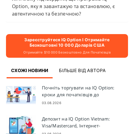
Option, яку я завантажую та встановлюю, є
автентичною та безпечною?
Зареєструйтеся IQ Option І Отримайте
Безкоштовні 10 000 Доларів США
Отримайте $10 000 Безкоштовно Для Початківців
СХОЖІ НОВИНИ
БІЛЬШЕ ВІД АВТОРА
Почніть торгувати на IQ Option:
кроки для початківців до
перших угод
03.08.2026
Депозит на IQ Option Vietnam:
Visa/Mastercard, Інтернет-
банкінг та електронні гаманці
03.08.2026