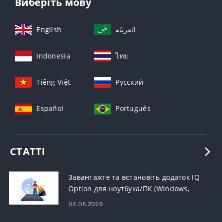
Виберіть мову
English
العربيّة
Indonesia
ไทย
Tiếng Việt
Русский
Español
Português
СТАТТІ
Завантажте та встановіть додаток IQ
Option для ноутбука/ПК (Windows,
macOS)
04.08.2026