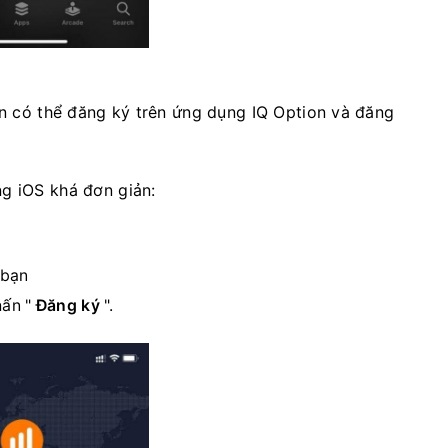
bạn có thể đăng ký trên ứng dụng IQ Option và đăng
g iOS khá đơn giản:
 bạn
hấn "
Đăng ký
".