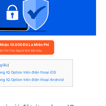
 Nhận 10.000 Đô La Miễn Phí
ễn Phí Cho Người Mới Bắt Đầu
 giấu
]
ng IQ Option trên điện thoại iOS
ng IQ Option trên điện thoại Android