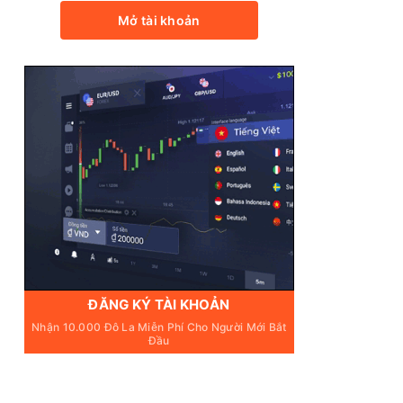
Mở tài khoản
ĐĂNG KÝ TÀI KHOẢN
Nhận 10.000 Đô La Miễn Phí Cho Người Mới Bắt
Đầu