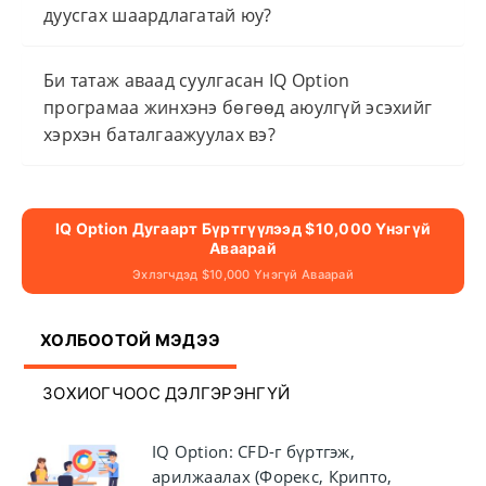
дуусгах шаардлагатай юу?
Би татаж аваад суулгасан IQ Option
програмаа жинхэнэ бөгөөд аюулгүй эсэхийг
хэрхэн баталгаажуулах вэ?
IQ Option Дугаарт Бүртгүүлээд $10,000 Үнэгүй
Аваарай
Эхлэгчдэд $10,000 Үнэгүй Аваарай
ХОЛБООТОЙ МЭДЭЭ
ЗОХИОГЧООС ДЭЛГЭРЭНГҮЙ
IQ Option: CFD-г бүртгэж,
арилжаалах (Форекс, Крипто,