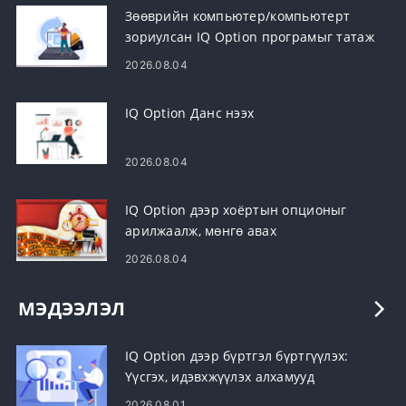
Зөөврийн компьютер/компьютерт
зориулсан IQ Option програмыг татаж
аваад суулгана уу (Windows, macOS)
2026.08.04
IQ Option Данс нээх
2026.08.04
IQ Option дээр хоёртын опционыг
арилжаалж, мөнгө авах
2026.08.04
МЭДЭЭЛЭЛ
IQ Option дээр бүртгэл бүртгүүлэх:
Үүсгэх, идэвхжүүлэх алхамууд
2026.08.01