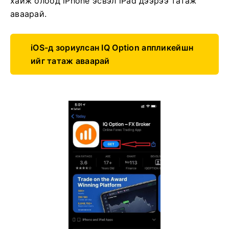
хайж олоод iPhone эсвэл iPad дээрээ татаж
аваарай.
iOS-д зориулсан IQ Option аппликейшн
ийг татаж аваарай