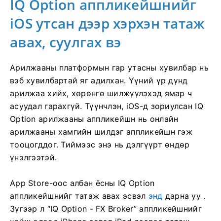
IQ Option аппликейшнийг
iOS утсан дээр хэрхэн татаж
авах, суулгах вэ
Арилжааны платформын гар утасны хувилбар нь
вэб хувилбартай яг адилхан. Үүний үр дүнд
арилжаа хийх, хөрөнгө шилжүүлэхэд ямар ч
асуудал гарахгүй. Түүнчлэн, iOS-д зориулсан IQ
Option арилжааны аппликейшн нь онлайн
арилжааны хамгийн шилдэг аппликейшн гэж
тооцогддог. Тиймээс энэ нь дэлгүүрт өндөр
үнэлгээтэй.
App Store-оос албан ёсны IQ Option
аппликейшнийг татаж авах эсвэл
энд
дарна уу .
Зүгээр л “IQ Option - FX Broker” аппликейшнийг