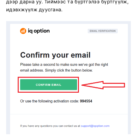
дээр дарна уу. Тиймээс та бүртгэлээ бүртгүүлж,
идэвхжүүлж дуусгана.