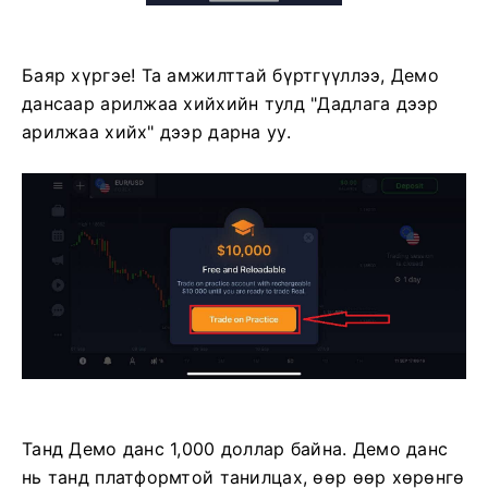
Баяр хүргэе! Та амжилттай бүртгүүллээ, Демо
дансаар арилжаа хийхийн тулд "Дадлага дээр
арилжаа хийх" дээр дарна уу.
Танд Демо данс 1,000 доллар байна. Демо данс
нь танд платформтой танилцах, өөр өөр хөрөнгө