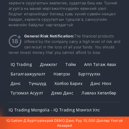
хөрөнгө оруулалтын зөвлөгөө, судалгаа биш юм. Түүний
агуулга нь манай мэргэжилтнүүдийн ерөнхий үзэл
бодлыг илэрхийлдэг бөгөөд хувь хүний ​​​​хувийн нөхцөл
байдал, хөрөнгө оруулалтын туршлага, санхүүгийн
өнөөгийн байдлыг харгалздаггүй.
General Risk Notification:
The financial products
offered by the company carry a high level of risk and
can result in the loss of all your funds. You should
never invest money that you cannot afford to lose.
IQ Trading
Дэмжлэг
Тойм
Апп Татаж Авах
Баталгаажуулалт
Нэвтрэх
Бүртгүүлэх
Данс
Түншүүд
Холбоо Барих
Данс Нээх
Түгээмэл Асуулт
Демо Данс
Лавлах Хөтөлбөр
IQ Trading Mongolia - IQ Trading Монгол Улс
IQ Option-Д Бүртгүүлээрэй DEMO Данс Руу 10,000 Доллар Үнэгүй
Аваарай