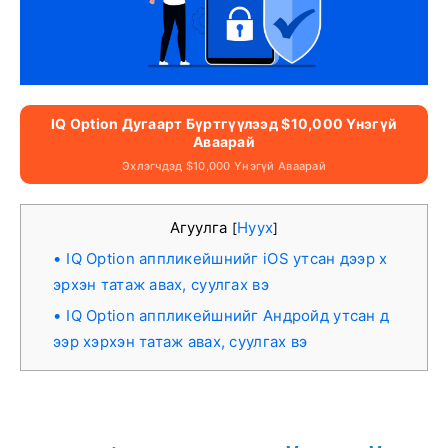
IQ Option Дугаарт Бүртгүүлээд $10,000 Үнэгүй
Аваарай
Эхлэгчдэд $10,000 Үнэгүй Аваарай
Агуулга
Нуух
[
]
IQ Option аппликейшнийг iOS утсан дээр х
эрхэн татаж авах, суулгах вэ
IQ Option аппликейшнийг Андройд утсан д
ээр хэрхэн татаж авах, суулгах вэ