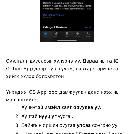
Суулгалт дуусахыг хүлээнэ үү. Дараа нь та IQ
Option App дээр бүртгүүлж, нэвтэрч арилжаа
хийж эхлэх боломжтой.
Үнэндээ iOS App-ээр дамжуулан данс нээх нь
маш энгийн:
Хүчинтэй
имэйл хаяг оруулна уу.
Хүчтэй
нууц үг
үүсгэ .
Байнгын оршин суугаа
улсаа
сонгоно уу