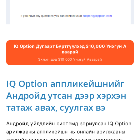
IQ Option Дугаарт Бүртгүүлээд $10,000 Үнэгүй А
Ваарай
Эхлэгчдэд $10,000 Үнэгүй Аваарай
IQ Option аппликейшнийг
Андройд утсан дээр хэрхэн
татаж авах, суулгах вэ
Андройд үйлдлийн системд зориулсан IQ Option
арилжааны аппликейшн нь онлайн арилжааны
хамгийн шилдэг аппликейшн гэж тооцогддог.