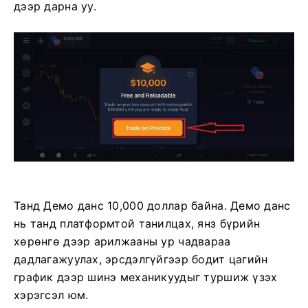
дээр дарна уу.
Танд Демо данс 10,000 доллар байна. Демо данс
нь танд платформтой танилцах, янз бүрийн
хөрөнгө дээр арилжааны ур чадвараа
дадлагажуулах, эрсдэлгүйгээр бодит цагийн
график дээр шинэ механикуудыг туршиж үзэх
хэрэгсэл юм.