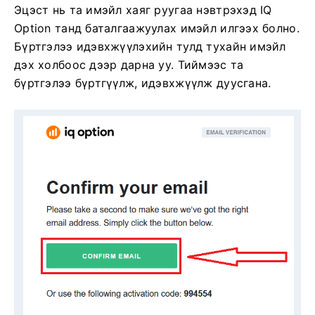
Эцэст нь та имэйл хаяг руугаа нэвтрэхэд IQ
Option танд баталгаажуулах имэйл илгээх болно.
Бүртгэлээ идэвхжүүлэхийн тулд тухайн имэйл
дэх холбоос дээр дарна уу. Тиймээс та
бүртгэлээ бүртгүүлж, идэвхжүүлж дуусгана.