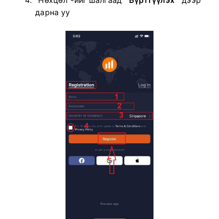
"Нөхцөл"-ийг шалгаад "
Бүртгүүлэх
" дээр
дарна уу