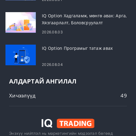
IQ Option Хадгаламж, мөнгө авах: Арга,
Хязгаарлалт, Боловсруулалт
2026.08.03
IQ Option Програмыг татаж авах
2026.08.04
АЛДАРТАЙ АНГИЛАЛ
Хичээлүүд
49
Энэхүү нийтлэл нь маркетингийн мэдээлэл бөгөөд