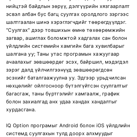
нийцтэй байдлын зөрүү, дэлгүүрийн хязгаарлалт
эсвэл албан бус багц суулгах оролдлого зэргээс
шалтгаалан шинэ хэрэглэгчдийг төөрөгдүүлдэг.
"Суулгах" дээр товшихын өмнө төхөөрөмжийн
загвар, ашиглах боломжтой хадгалах сан болон
үйлдлийн системийн хамгийн бага хувилбарыг
шалгана уу; Таны утас програмын хажуугаар
ачаалахыг зөвшөөрдөг эсэх, байршил, мэдэгдэл
зэрэг далд үйлчилгээнүүд зөвшөөрөгдсөн
эсэхийг баталгаажуулна уу. Эдгээр урьдчилсан
нөхцөлийг ойлгосноор бүтэлгүйтсэн суулгалтыг
багасгаж, таны бүртгэлийг хамгаалж, график
болон захиалгад анх удаа хандах хандалтыг
хурдасгана.
IQ Option програмыг Android болон iOS үйлдлийн
системд суулгахын тулд доорх алхмуудыг