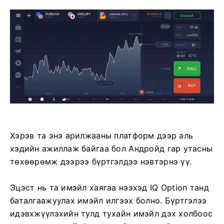
Хэрэв та энэ арилжааны платформ дээр аль
хэдийн ажиллаж байгаа бол Андройд гар утасны
төхөөрөмж дээрээ бүртгэлдээ нэвтэрнэ үү.
Эцэст нь та имэйл хаягаа нээхэд IQ Option танд
баталгаажуулах имэйл илгээх болно. Бүртгэлээ
идэвхжүүлэхийн тулд тухайн имэйл дэх холбоос