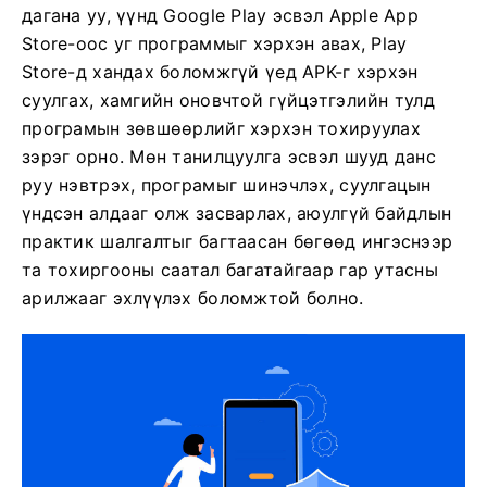
дагана уу, үүнд Google Play эсвэл Apple App
Store-оос уг программыг хэрхэн авах, Play
Store-д хандах боломжгүй үед APK-г хэрхэн
суулгах, хамгийн оновчтой гүйцэтгэлийн тулд
програмын зөвшөөрлийг хэрхэн тохируулах
зэрэг орно. Мөн танилцуулга эсвэл шууд данс
руу нэвтрэх, програмыг шинэчлэх, суулгацын
үндсэн алдааг олж засварлах, аюулгүй байдлын
практик шалгалтыг багтаасан бөгөөд ингэснээр
та тохиргооны саатал багатайгаар гар утасны
арилжааг эхлүүлэх боломжтой болно.