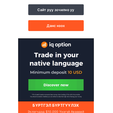
Сайт руу зочилно уу
Данс нээх
БҮРТГЭЛ БҮРТГҮҮЛЭХ
Эхлэгчдэд $10,000 Үнэгүй Аваарай