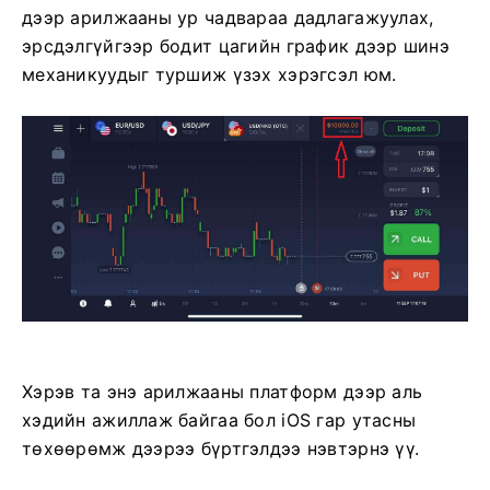
дээр арилжааны ур чадвараа дадлагажуулах,
эрсдэлгүйгээр бодит цагийн график дээр шинэ
механикуудыг туршиж үзэх хэрэгсэл юм.
Хэрэв та энэ арилжааны платформ дээр аль
хэдийн ажиллаж байгаа бол iOS гар утасны
төхөөрөмж дээрээ бүртгэлдээ нэвтэрнэ үү.