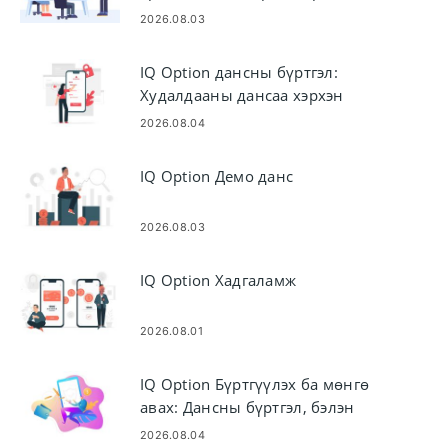
Хувьцаа)
2026.08.03
IQ Option дансны бүртгэл:
Худалдааны дансаа хэрхэн
бүртгүүлэх вэ
2026.08.04
IQ Option Демо данс
2026.08.03
IQ Option Хадгаламж
2026.08.01
IQ Option Бүртгүүлэх ба мөнгө
авах: Дансны бүртгэл, бэлэн
мөнгө
2026.08.04