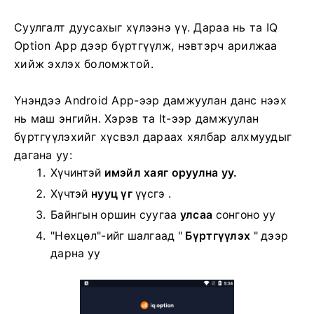
Суулгалт дуусахыг хүлээнэ үү. Дараа нь та IQ
Option App дээр бүртгүүлж, нэвтэрч арилжаа
хийж эхлэх боломжтой.
Үнэндээ Android App-ээр дамжуулан данс нээх
нь маш энгийн. Хэрэв та It-ээр дамжуулан
бүртгүүлэхийг хүсвэл дараах хялбар алхмуудыг
дагана уу:
Хүчинтэй
имэйл хаяг оруулна уу.
Хүчтэй
нууц үг
үүсгэ .
Байнгын оршин суугаа
улсаа
сонгоно уу
"Нөхцөл"-ийг шалгаад "
Бүртгүүлэх
" дээр
дарна уу