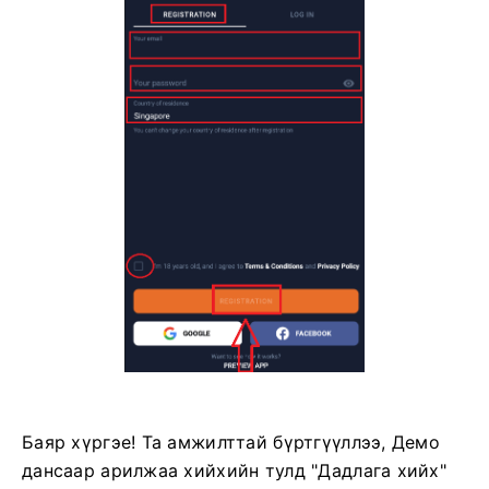
Баяр хүргэе! Та амжилттай бүртгүүллээ, Демо
дансаар арилжаа хийхийн тулд "Дадлага хийх"