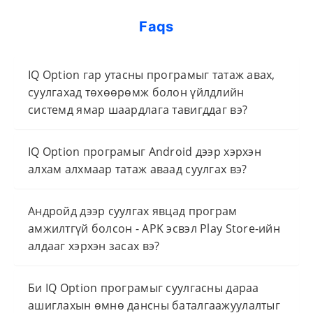
Faqs
IQ Option гар утасны програмыг татаж авах,
суулгахад төхөөрөмж болон үйлдлийн
системд ямар шаардлага тавигддаг вэ?
IQ Option програмыг Android дээр хэрхэн
алхам алхмаар татаж аваад суулгах вэ?
Андройд дээр суулгах явцад програм
амжилтгүй болсон - APK эсвэл Play Store-ийн
алдааг хэрхэн засах вэ?
Би IQ Option програмыг суулгасны дараа
ашиглахын өмнө дансны баталгаажуулалтыг