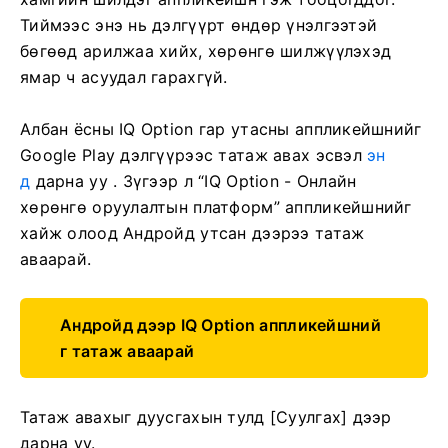
Тиймээс энэ нь дэлгүүрт өндөр үнэлгээтэй
бөгөөд арилжаа хийх, хөрөнгө шилжүүлэхэд
ямар ч асуудал гарахгүй.
Албан ёсны IQ Option гар утасны аппликейшнийг
Google Play дэлгүүрээс татаж авах эсвэл
эн
д
дарна уу . Зүгээр л “IQ Option - Онлайн
хөрөнгө оруулалтын платформ” аппликейшнийг
хайж олоод Андройд утсан дээрээ татаж
аваарай.
Андройд дээр IQ Option аппликейшний
г татаж аваарай
Татаж авахыг дуусгахын тулд [Суулгах] дээр
дарна уу.