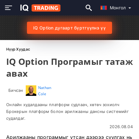
Монгол
IQ Option дугаарт бүртгүүлнэ үү
Нүүр Хуудас
IQ Option Програмыг татаж
авах
Nathan
Бичсэн
Cole
Онлайн худалдааны платформ судлаач, хөтөч зохиолч
Брокерын платформ болон арилжааны дансны системийг
судалдаг.
2026.08.04
Арилжааны программыг утсан дээрээ суулгах нь