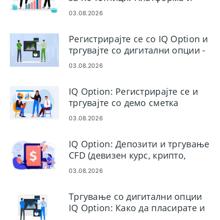
нарачки
03.08.2026
Регистрирајте се со IQ Option и
тргувајте со дигитални опции -
чекори на сметката
03.08.2026
IQ Option: Регистрирајте се и
тргувајте со демо сметка
03.08.2026
IQ Option: Депозити и тргување
CFD (девизен курс, крипто,
акции)
03.08.2026
Тргување со дигитални опции
IQ Option: Како да пласирате и
управувате со занаети