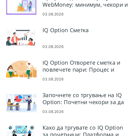
WebMoney: минимум, чекори и
време
03.08.2026
IQ Option Сметка
03.08.2026
IQ Option Отворете сметка и
повлечете пари: Процес и
барања
03.08.2026
Започнете со тргување на IQ
Option: Почетни чекори за да
ги поставите првите занаети
03.08.2026
Како да тргувате со IQ Option
за почетници: Платформа и