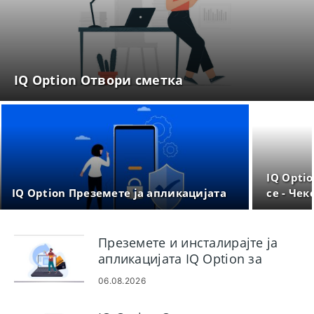
IQ Option Отвори сметка
IQ Optio
IQ Option Преземете ја апликацијата
се - Че
Преземете и инсталирајте ја
апликацијата IQ Option за
лаптоп/компјутер (Windows,
06.08.2026
macOS)