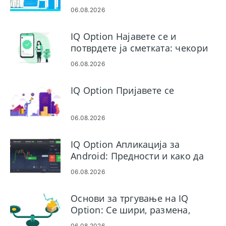
добивање профит во IQ Option
06.08.2026
IQ Option Најавете се и
потврдете ја сметката: чекори
и барања
06.08.2026
IQ Option Пријавете се
06.08.2026
IQ Option Апликација за
Android: Предности и како да
се преземе
06.08.2026
Основи за тргување на IQ
Option: Се шири, размена,
маржа, потпора
06.08.2026