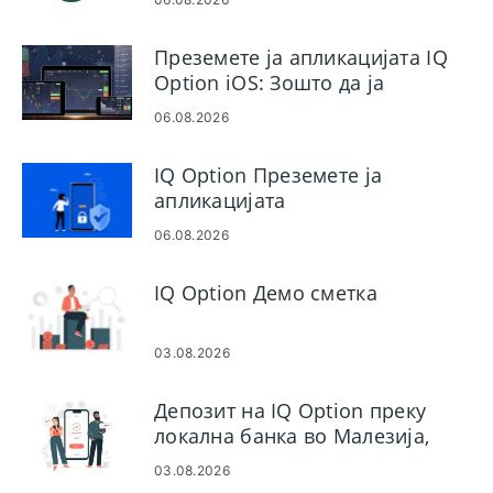
Преземете ја апликацијата IQ
Option iOS: Зошто да ја
користите и како да ја
06.08.2026
инсталирате
IQ Option Преземете ја
апликацијата
06.08.2026
IQ Option Демо сметка
03.08.2026
Депозит на IQ Option преку
локална банка во Малезија,
Тајланд и Лаос
03.08.2026