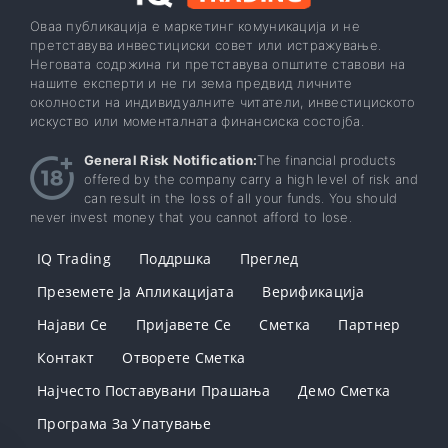
Оваа публикација е маркетинг комуникација и не
претставува инвестициски совет или истражување.
Неговата содржина ги претставува општите ставови на
нашите експерти и не ги зема предвид личните
околности на индивидуалните читатели, инвестициското
искуство или моменталната финансиска состојба.
General Risk Notification:
The financial products
offered by the company carry a high level of risk and
can result in the loss of all your funds. You should
never invest money that you cannot afford to lose.
IQ Trading
Поддршка
Преглед
Преземете Ја Апликацијата
Верификација
Најави Се
Пријавете Се
Сметка
Партнер
Контакт
Отворете Сметка
Најчесто Поставувани Прашања
Демо Сметка
Програма За Упатување