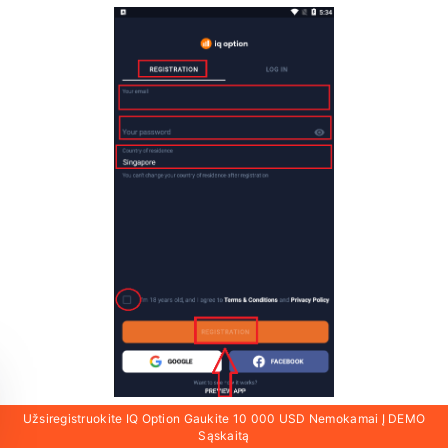
Užsiregistruokite IQ Option Gaukite 10 000 USD Nemokamai Į DEMO
Sąskaitą