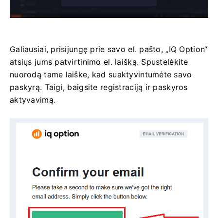
Galiausiai, prisijungę prie savo el. pašto, „IQ Option“
atsiųs jums patvirtinimo el. laišką. Spustelėkite
nuorodą tame laiške, kad suaktyvintumėte savo
paskyrą. Taigi, baigsite registraciją ir paskyros
aktyvavimą.