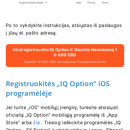
Po to vykdykite instrukcijas, atsiųstas iš paslaugos
į jūsų el. pašto adresą.
Užsiregistruokite IQ Option Ir Gaukite Nemokamą 1
0 000 USD
Gaukite 10 000 USD Nemokamai Pradedantiesiems
Registruokitės „IQ Option“ iOS
programėlėje
Jei turite „iOS“ mobilųjį įrenginį, turėsite atsisiųsti
oficialią „IQ Option“ mobiliąją programėlę iš „App
Store“ arba
čia
. Tiesiog ieškokite programėlės „IQ
Option - FX Broker“ ir atsisiųskite ją į savo „iPhone“