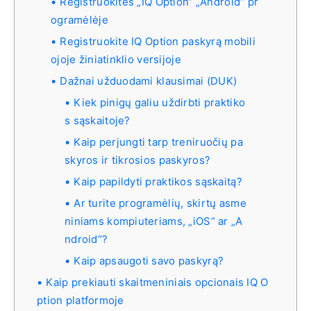
Registruokitės „IQ Option“ „Android“ pr
ogramėlėje
Registruokite IQ Option paskyrą mobili
ojoje žiniatinklio versijoje
Dažnai užduodami klausimai (DUK)
Kiek pinigų galiu uždirbti praktiko
s sąskaitoje?
Kaip perjungti tarp treniruočių pa
skyros ir tikrosios paskyros?
Kaip papildyti praktikos sąskaitą?
Ar turite programėlių, skirtų asme
niniams kompiuteriams, „iOS“ ar „A
ndroid“?
Kaip apsaugoti savo paskyrą?
Kaip prekiauti skaitmeniniais opcionais IQ O
ption platformoje