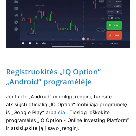
Registruokitės „IQ Option“
„Android“ programėlėje
Jei turite „Android“ mobilųjį įrenginį, turėsite
atsisiųsti oficialią „IQ Option“ mobiliąją programėlę
iš „Google Play“ arba
čia
. Tiesiog ieškokite
programėlės „IQ Option - Online Investing Platform“
ir atsisiųskite ją į savo įrenginį.