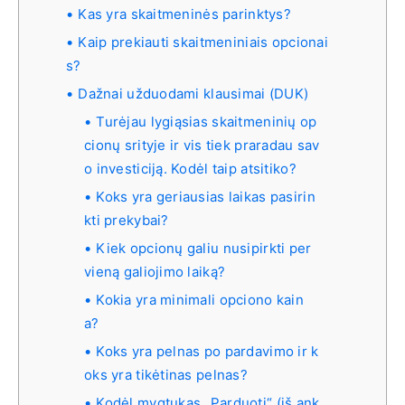
Kas yra skaitmeninės parinktys?
Kaip prekiauti skaitmeniniais opcionai
s?
Dažnai užduodami klausimai (DUK)
Turėjau lygiąsias skaitmeninių op
cionų srityje ir vis tiek praradau sav
o investiciją. Kodėl taip atsitiko?
Koks yra geriausias laikas pasirin
kti prekybai?
Kiek opcionų galiu nusipirkti per
vieną galiojimo laiką?
Kokia yra minimali opciono kain
a?
Koks yra pelnas po pardavimo ir k
oks yra tikėtinas pelnas?
Kodėl mygtukas „Parduoti“ (iš ank