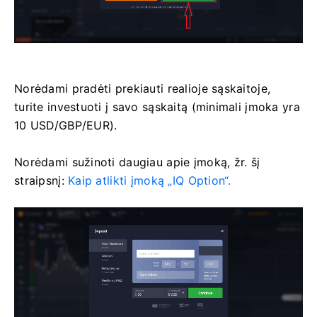
Norėdami pradėti prekiauti realioje sąskaitoje,
turite investuoti į savo sąskaitą (minimali įmoka yra
10 USD/GBP/EUR).
Norėdami sužinoti daugiau apie įmoką, žr. šį
straipsnį:
Kaip atlikti įmoką „IQ Option“.