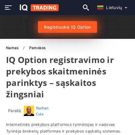
Lietuvių
Registruokis IQ Option
Namas
Pamokos
IQ Option registravimo ir
prekybos skaitmeninės
parinktys – sąskaitos
žingsniai
Nathan
Parašė
Cole
Internetinės prekybos platformos tyrinėtojas ir vadovas
Tyrinėja brokerių platformas ir prekybos sąskaitų sistemas.