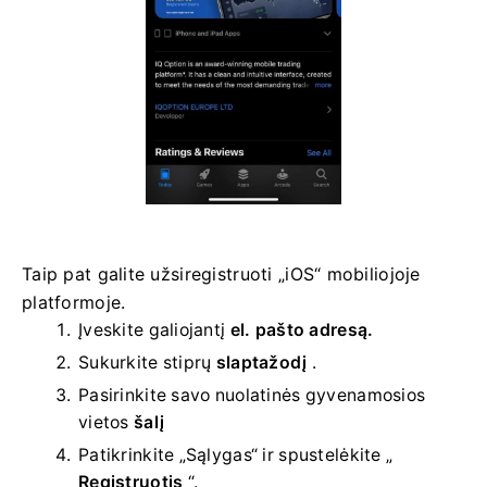
Taip pat galite užsiregistruoti „iOS“ mobiliojoje
platformoje.
Įveskite galiojantį
el. pašto adresą.
Sukurkite stiprų
slaptažodį
.
Pasirinkite savo
nuolatinės gyvenamosios
vietos
šalį
Patikrinkite „Sąlygas“ ir spustelėkite „
Registruotis
“.