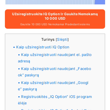
Užsiregistruokite IQ Option Ir Gaukite Nemokamą
10 000 USD
Gaukite 10 000 USD Nemokamai Pradedantiesiems
Turinys
Slėpti
[
]
Kaip užsiregistruoti IQ Option
Kaip užsiregistruoti naudojant el. pašto
adresą
Kaip užsiregistruoti naudojant „Facebo
ok“ paskyrą
Kaip užsiregistruoti naudojant „Googl
e“ paskyrą
Registruokitės „IQ Option“ iOS program
ėlėje