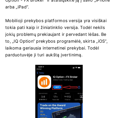
arba „iPad“.
Mobilioji prekybos platformos versija yra visiškai
tokia pati kaip ir žiniatinklio versija. Todėl nekils
jokių problemų prekiaujant ir pervedant lėšas. Be
to, „IQ Option“ prekybos programėlė, skirta „iOS“,
laikoma geriausia internetinei prekybai. Todėl
parduotuvėje ji turi aukštą įvertinimą.