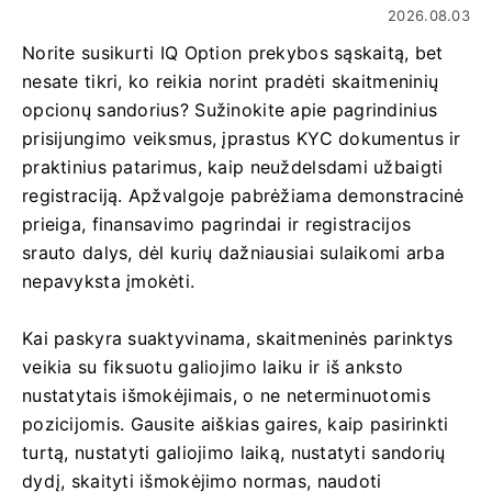
2026.08.03
Norite susikurti IQ Option prekybos sąskaitą, bet
nesate tikri, ko reikia norint pradėti skaitmeninių
opcionų sandorius? Sužinokite apie pagrindinius
prisijungimo veiksmus, įprastus KYC dokumentus ir
praktinius patarimus, kaip neuždelsdami užbaigti
registraciją. Apžvalgoje pabrėžiama demonstracinė
prieiga, finansavimo pagrindai ir registracijos
srauto dalys, dėl kurių dažniausiai sulaikomi arba
nepavyksta įmokėti.
Kai paskyra suaktyvinama, skaitmeninės parinktys
veikia su fiksuotu galiojimo laiku ir iš anksto
nustatytais išmokėjimais, o ne neterminuotomis
pozicijomis. Gausite aiškias gaires, kaip pasirinkti
turtą, nustatyti galiojimo laiką, nustatyti sandorių
dydį, skaityti išmokėjimo normas, naudoti