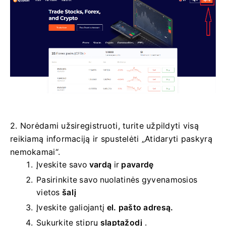
2. Norėdami užsiregistruoti, turite užpildyti visą
reikiamą informaciją ir spustelėti „Atidaryti paskyrą
nemokamai“.
Įveskite savo
vardą
ir
pavardę
Pasirinkite savo
nuolatinės gyvenamosios
vietos
šalį
Įveskite galiojantį
el. pašto adresą.
Sukurkite stiprų
slaptažodį
.