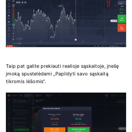
Taip pat galite prekiauti realioje sąskaitoje, įnešę
įmoką spustelėdami „Papildyti savo sąskaitą
tikromis lėšomis“.