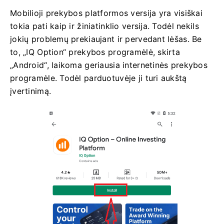
Mobilioji prekybos platformos versija yra visiškai
tokia pati kaip ir žiniatinklio versija. Todėl nekils
jokių problemų prekiaujant ir pervedant lėšas. Be
to, „IQ Option“ prekybos programėlė, skirta
„Android“, laikoma geriausia internetinės prekybos
programėle. Todėl parduotuvėje ji turi aukštą
įvertinimą.