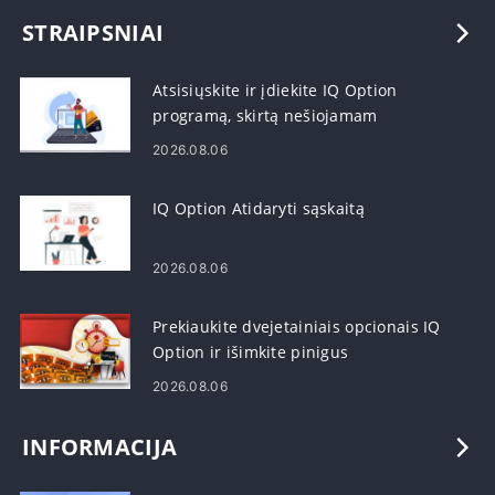
STRAIPSNIAI
Atsisiųskite ir įdiekite IQ Option
programą, skirtą nešiojamam
kompiuteriui / asmeniniam
2026.08.06
kompiuteriui („Windows“, „MacOS“)
IQ Option Atidaryti sąskaitą
2026.08.06
Prekiaukite dvejetainiais opcionais IQ
Option ir išimkite pinigus
2026.08.06
INFORMACIJA