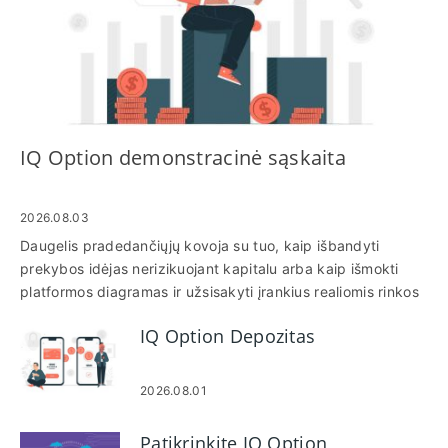
IQ Option demonstracinė sąskaita
2026.08.03
Daugelis pradedančiųjų kovoja su tuo, kaip išbandyti
prekybos idėjas nerizikuojant kapitalu arba kaip išmokti
platformos diagramas ir užsisakyti įrankius realiomis rinkos
sąlygomis. Demonstracinė sąskaita leidžia prekiauti
IQ Option Depozitas
virtualiomis lėšomis, eksperimentuoti su rodikliais ir
repetuoti įrašus, sustabdyti nuostolius ir išeiti, kad
galėtumėte pastebėti vykdymo keistenybes ir patobulinti
2026.08.01
darbo eigą prieš skirdami tikrus pinigus. Atlikdami šiuos
veiksmus sužinosite, kaip atidaryti ir pasiekti
Patikrinkite IQ Option