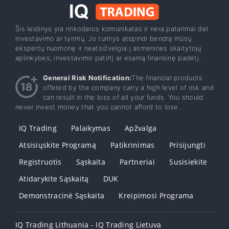
Šis leidinys yra rinkodaros komunikatas ir nėra patarimai dėl
investavimo ar tyrimų. Jo turinys atspindi bendrą mūsų
ekspertų nuomonę ir neatsižvelgia į asmenines skaitytojų
aplinkybes, investavimo patirtį ar esamą finansinę padėtį.
General Risk Notification:
The financial products
offered by the company carry a high level of risk and
can result in the loss of all your funds. You should
never invest money that you cannot afford to lose.
IQ Trading
Palaikymas
Apžvalga
Atsisiųskite Programą
Patikrinimas
Prisijungti
Registruotis
Sąskaita
Partneriai
Susisiekite
Atidarykite Sąskaitą
DUK
Demonstracinė Sąskaita
Kreipimosi Programa
IQ Trading Lithuania - IQ Trading Lietuva