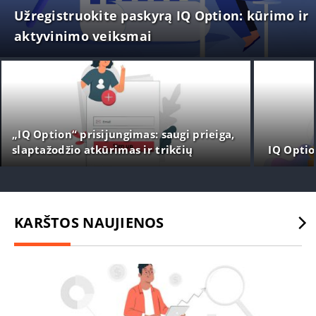
Užregistruokite paskyrą IQ Option: kūrimo ir
aktyvinimo veiksmai
„IQ Option“ prisijungimas: saugi prieiga,
slaptažodžio atkūrimas ir trikčių
IQ Optio
šalinimas
KARŠTOS NAUJIENOS