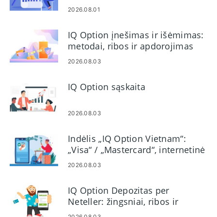
veiksmai
2026.08.01
IQ Option įnešimas ir išėmimas:
metodai, ribos ir apdorojimas
2026.08.03
IQ Option sąskaita
2026.08.03
Indėlis „IQ Option Vietnam“:
„Visa“ / „Mastercard“, internetinė
bankininkystė ir el. piniginės
2026.08.03
IQ Option Depozitas per
Neteller: žingsniai, ribos ir
apdorojimas
2026.08.03