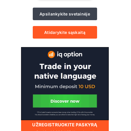
Apsilankykite svetainėje
Atidarykite sąskaitą
UŽREGISTRUOKITE PASKYRĄ