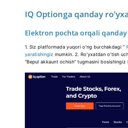
IQ Optionga qanday ro'yx
Elektron pochta orqali qanday 
1. Siz
platformada
yuqori o'ng burchakdagi “
yaratishingiz
mumkin. 2. Ro'yxatdan o'tish uchu
“Bepul akkaunt ochish” tugmasini bosishingiz 