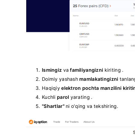
Ismingiz
va
familiyangizni
kiriting .
Doimiy yashash
mamlakatingizni
tanlang
Haqiqiy
elektron pochta manzilini kiriti
Kuchli
parol
yarating .
"Shartlar"
ni o'qing
va tekshiring.