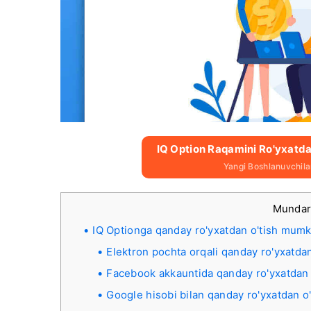
IQ Option Raqamini Ro'yxatda
Yangi Boshlanuvchil
Mundar
IQ Optionga qanday ro'yxatdan o'tish mumk
Elektron pochta orqali qanday ro'yxatdan
Facebook akkauntida qanday ro'yxatdan
Google hisobi bilan qanday ro'yxatdan o