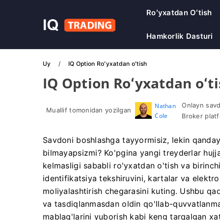
Roʻyxatdan Oʻtish
Hamkorlik Dasturi
Uy
IQ Option Roʻyxatdan oʻtish
IQ Option Roʻyxatdan oʻt
Onlayn savdo
Nathan
Muallif tomonidan yozilgan
Cole
Broker platf
Savdoni boshlashga tayyormisiz, lekin qanday 
bilmayapsizmi? Ko'pgina yangi treyderlar hujjat
kelmasligi sababli ro'yxatdan o'tish va birinch
identifikatsiya tekshiruvini, kartalar va elektr
moliyalashtirish chegarasini kuting. Ushbu qad
va tasdiqlanmasdan oldin qo'llab-quvvatlanmay
mablag'larini yuborish kabi keng tarqalgan xat