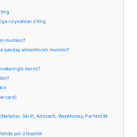
'ting
iga ro'yxatdan o'ting
him mumkin?
ida qanday almashinish mumkin?
?
ovalaringiz bormi?
kin?
kin
tercard)
 (Neteller, Skrill, Advcash, WebMoney, Perfect M
shda pul o'tkazildi