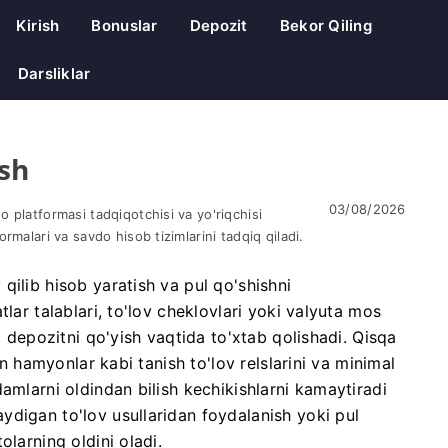
Kirish
Bonuslar
Depozit
Bekor Qiling
Darsliklar
ish
03/08/2026
 platformasi tadqiqotchisi va yo'riqchisi
ormalari va savdo hisob tizimlarini tadqiq qiladi.
qilib hisob yaratish va pul qo'shishni
lar talablari, to'lov cheklovlari yoki valyuta mos
i depozitni qo'yish vaqtida to'xtab qolishadi. Qisqa
on hamyonlar kabi tanish to'lov relslarini va minimal
amlarni oldindan bilish kechikishlarni kamaytiradi
digan to'lov usullaridan foydalanish yoki pul
olarning oldini oladi.