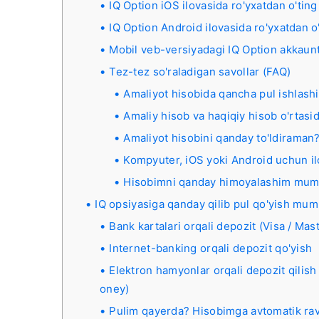
IQ Option iOS ilovasida ro'yxatdan o'ting
IQ Option Android ilovasida ro'yxatdan o
Mobil veb-versiyadagi IQ Option akkaunt
Tez-tez so'raladigan savollar (FAQ)
Amaliyot hisobida qancha pul ishlas
Amaliy hisob va haqiqiy hisob o'rtas
Amaliyot hisobini qanday to'ldiraman
Kompyuter, iOS yoki Android uchun il
Hisobimni qanday himoyalashim mum
IQ opsiyasiga qanday qilib pul qo'yish mum
Bank kartalari orqali depozit (Visa / Mas
Internet-banking orqali depozit qo'yish
Elektron hamyonlar orqali depozit qilish
oney)
Pulim qayerda? Hisobimga avtomatik ravi