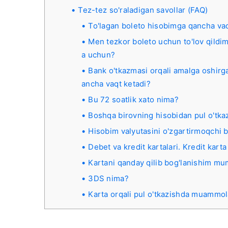
Tez-tez so'raladigan savollar (FAQ)
To'lagan boleto hisobimga qancha vaqt
Men tezkor boleto uchun to'lov qildi
a uchun?
Bank o'tkazmasi orqali amalga oshir
ancha vaqt ketadi?
Bu 72 soatlik xato nima?
Boshqa birovning hisobidan pul o'tka
Hisobim valyutasini o'zgartirmoqchi b
Debet va kredit kartalari. Kredit karta
Kartani qanday qilib bog'lanishim mu
3DS nima?
Karta orqali pul o'tkazishda muamm