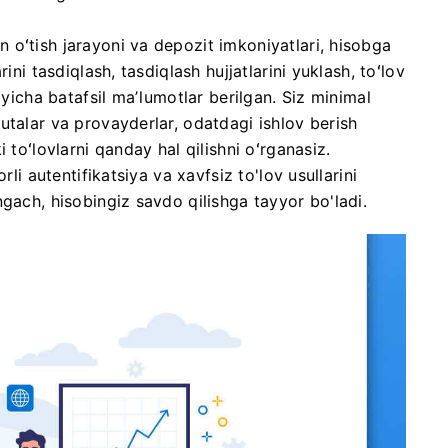
oʻtish jarayoni va depozit imkoniyatlari, hisobga
ini tasdiqlash, tasdiqlash hujjatlarini yuklash, toʻlov
ʻyicha batafsil maʼlumotlar berilgan. Siz minimal
utalar va provayderlar, odatdagi ishlov berish
 toʻlovlarni qanday hal qilishni oʻrganasiz.
rli autentifikatsiya va xavfsiz to'lov usullarini
gach, hisobingiz savdo qilishga tayyor bo'ladi.