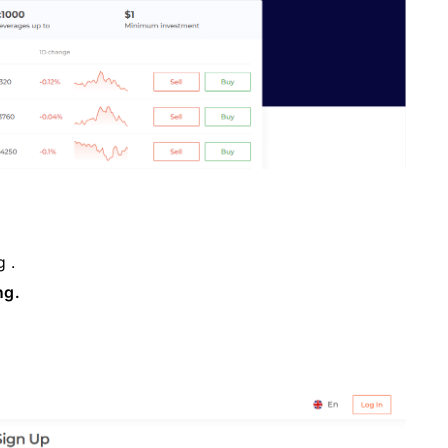
 .
ng.