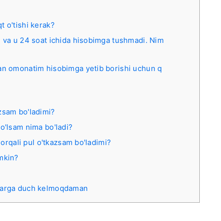
 o'tishi kerak?
m va u 24 soat ichida hisobimga tushmadi. Nim
gan omonatim hisobimga yetib borishi uchun q
zsam bo'ladimi?
o'lsam nima bo'ladi?
 orqali pul o'tkazsam bo'ladimi?
mkin?
olarga duch kelmoqdaman