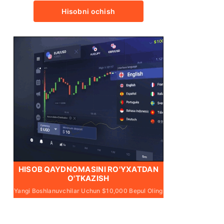
Hisobni ochish
HISOB QAYDNOMASINI RO'YXATDAN
O'TKAZISH
Yangi Boshlanuvchilar Uchun $10,000 Bepul Oling