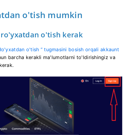
atdan o'tish mumkin
ro'yxatdan o'tish kerak
Ro'yxatdan o'tish ” tugmasini bosish orqali akkaunt
n barcha kerakli ma'lumotlarni to'ldirishingiz va
kerak.