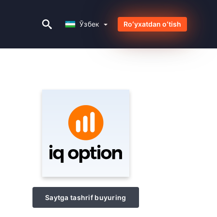
Ўзбек
Ўзбек
Roʻyxatdan oʻtish
Saytga tashrif buyuring