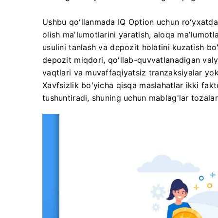
Ushbu qoʻllanmada IQ Option uchun roʻyxatdan 
olish maʼlumotlarini yaratish, aloqa maʼlumotlar
usulini tanlash va depozit holatini kuzatish bo
depozit miqdori, qoʻllab-quvvatlanadigan valy
vaqtlari va muvaffaqiyatsiz tranzaksiyalar yoki
Xavfsizlik bo'yicha qisqa maslahatlar ikki fakto
tushuntiradi, shuning uchun mablag'lar tozalan