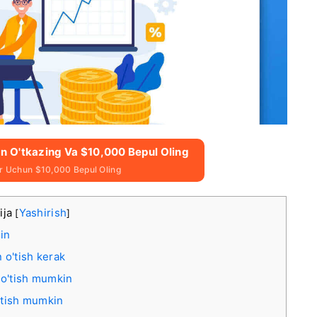
n O'tkazing Va $10,000 Bepul Oling
ar Uchun $10,000 Bepul Oling
ija
Yashirish
[
]
in
 o'tish kerak
 o'tish mumkin
'tish mumkin