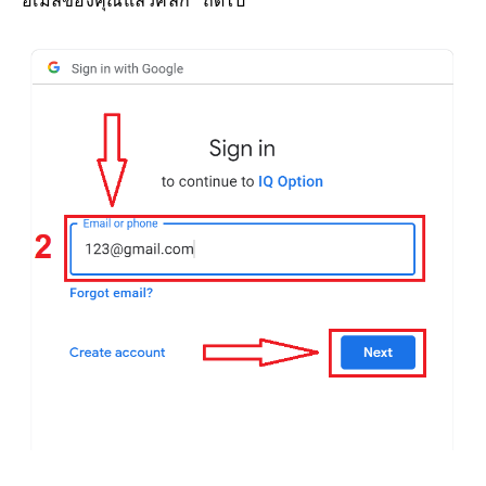
อีเมลของคุณแล้วคลิก "ถัดไป"