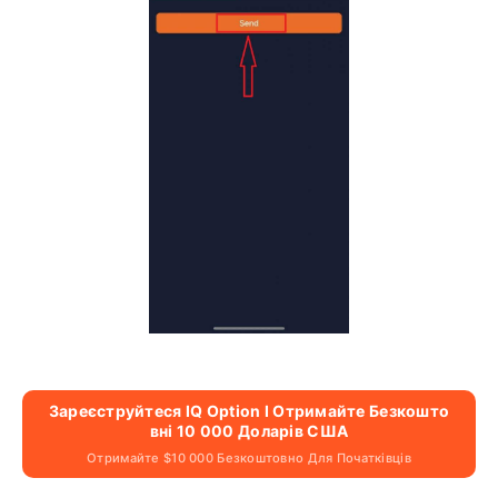
Зареєструйтеся IQ Option І Отримайте Безкошто
Вні 10 000 Доларів США
Отримайте $10 000 Безкоштовно Для Початківців