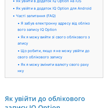
Як увійти в додаток IQ Option на iOS
Як увійти в додаток IQ Option для Android
Часті запитання (FAQ)
Я забув електронну адресу від обліко
вого запису IQ Option
Як я можу вийти зі свого облікового з
апису
Що робити, якщо я не можу увійти до
свого облікового запису
Як я можу змінити валюту свого раху
нку
Як увійти до облікового
запису IQ Option