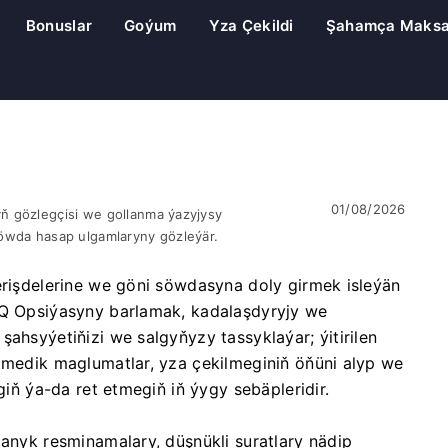
Bonuslar
Goýum
Yza Çekildi
Şahamça Maks
01/08/2026
ň gözlegçisi we gollanma ýazyjysy
öwda hasap ulgamlaryny gözleýär.
erişdelerine we göni söwdasyna doly girmek isleýän
IQ Opsiýasyny barlamak, kadalaşdyryjy we
şahsyýetiňizi we salgyňyzy tassyklaýar; ýitirilen
elmedik maglumatlar, yza çekilmeginiň öňüni alyp we
giň ýa-da ret etmegiň iň ýygy sebäpleridir.
 anyk resminamalary, düşnükli suratlary nädip