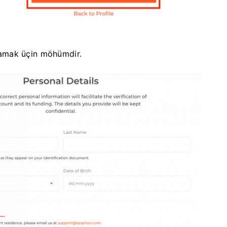
amak üçin möhümdir.