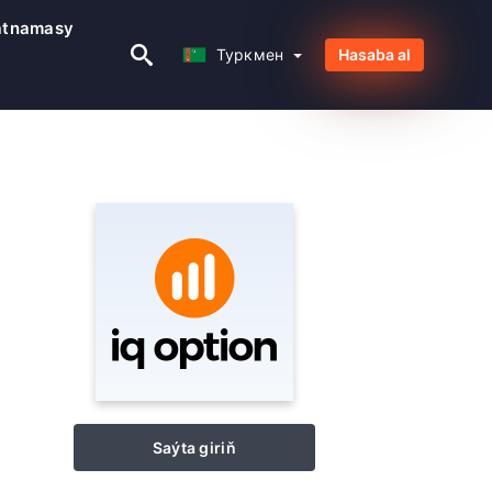
atnamasy
Туркмен
Туркмен
Hasaba al
Saýta giriň