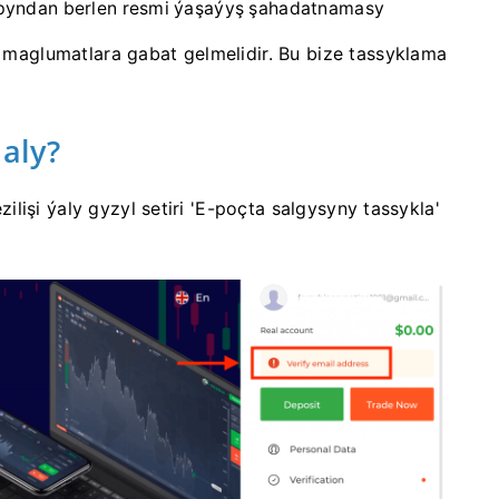
arapyndan berlen resmi ýaşaýyş şahadatnamasy
aglumatlara gabat gelmelidir. Bu bize tassyklama
aly?
lişi ýaly gyzyl setiri 'E-poçta salgysyny tassykla'