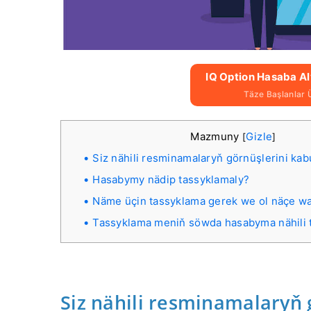
IQ Option Hasaba A
Täze Başlanlar 
Mazmuny
Gizle
[
]
Siz nähili resminamalaryň görnüşlerini kab
Hasabymy nädip tassyklamaly?
Näme üçin tassyklama gerek we ol näçe wa
Tassyklama meniň söwda hasabyma nähili t
Siz nähili resminamalaryň 