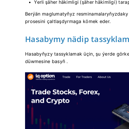
Ýerli şäher häkimligi (şäher häkimligi) t
Berýän maglumatyňyz resminamalaryňyzdaky m
prosesini çaltlaşdyrmaga kömek eder.
Hasabymy nädip tassyklam
Hasabyňyzy tassyklamak üçin, şu ýerde görkezi
düwmesine basyň .