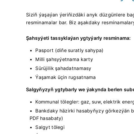
Siziň ýaşaýan ýeriňizdäki anyk düzgünlere bag
resminamalar bar. Biz aşakdaky resminamalary
Şahsyýeti tassyklaýan ygtyýarly resminama:
Pasport (diňe suratly sahypa)
Milli şahsyýetnama karty
Sürüjilik şahadatnamasy
Ýaşamak üçin rugsatnama
Salgyňyzyň ygtybarly we ýakynda berlen su
Kommunal tölegler: gaz, suw, elektrik ener
Bankdaky häzirki hasabyňyzy görkezýän ba
PDF hasabaty)
Salgyt tölegi