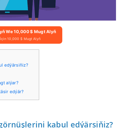
lyň We 10,000 $ Mugt Alyň
Üçin 10,000 $ Mugt Alyň
ul edýärsiňiz?
gt alýar?
äsir edýär?
görnüşlerini kabul edýärsiňiz?