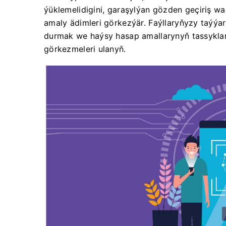
ýüklemelidigini, garaşylýan gözden geçiriş w
amaly ädimleri görkezýär. Faýllaryňyzy taýýar
durmak we haýsy hasap amallarynyň tassyklan
görkezmeleri ulanyň.