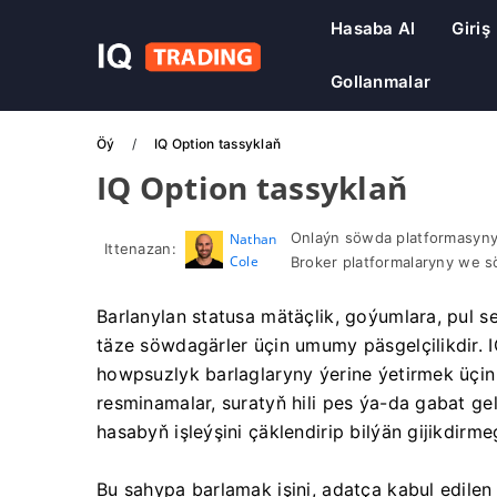
Hasaba Al
Giriş
Gollanmalar
Öý
IQ Option tassyklaň
IQ Option tassyklaň
Onlaýn söwda platformasyny
Nathan
Ittenazan:
Cole
Broker platformalaryny we s
Barlanylan statusa mätäçlik, goýumlara, pul s
täze söwdagärler üçin umumy päsgelçilikdir. 
howpsuzlyk barlaglaryny ýerine ýetirmek üçin 
resminamalar, suratyň hili pes ýa-da gabat g
hasabyň işleýşini çäklendirip bilýän gijikdirme
Bu sahypa barlamak işini, adatça kabul edilen