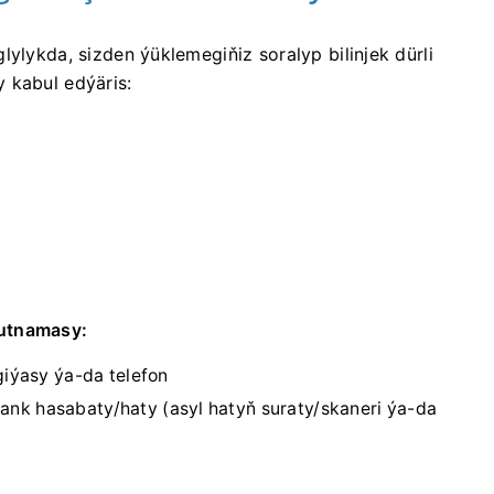
lylykda, sizden ýüklemegiňiz soralyp bilinjek dürli
 kabul edýäris:
butnamasy:
giýasy ýa-da telefon
nk hasabaty/haty (asyl hatyň suraty/skaneri ýa-da