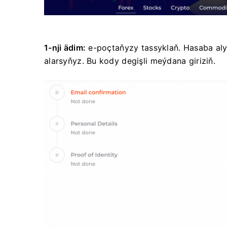
1-nji ädim:
e-poçtaňyzy tassyklaň. Hasaba al
alarsyňyz. Bu kody degişli meýdana giriziň.