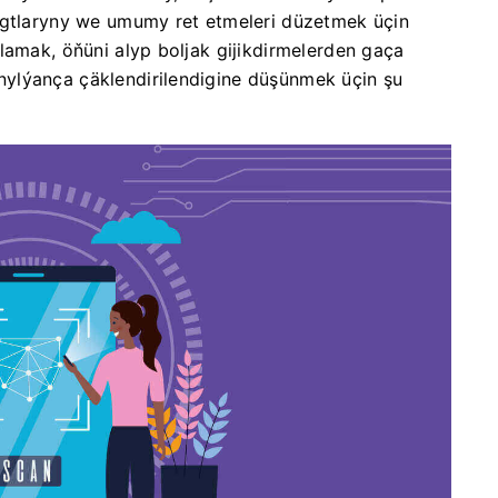
agtlaryny we umumy ret etmeleri düzetmek üçin
lamak, öňüni alyp boljak gijikdirmelerden gaça
ylýança çäklendirilendigine düşünmek üçin şu