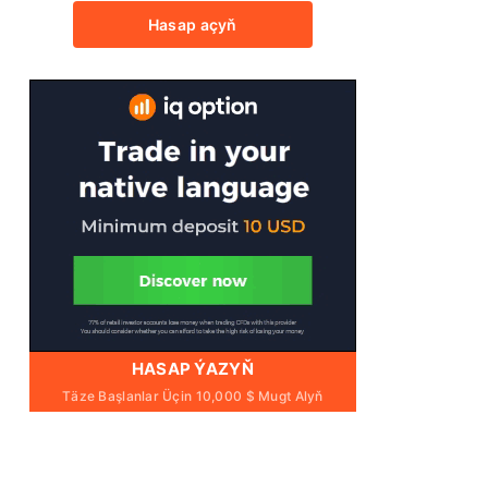
Hasap açyň
HASAP ÝAZYŇ
Täze Başlanlar Üçin 10,000 $ Mugt Alyň