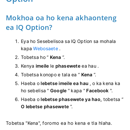
Mokhoa oa ho kena akhaonteng
ea IQ Option?
Eya ho Sesebelisoa sa IQ Option sa mohala
kapa
Webosaete
.
Tobetsa ho “
Kena
”.
Kenya
imeile
le
phasewete
ea hau .
Tobetsa konopo e tala ea “
Kena
”.
Haeba o
lebetse imeile ea hau
, o ka kena ka
ho sebelisa "
Google
" kapa "
Facebook
".
Haeba o
lebetse phasewete ya hao,
tobetsa “
O lebetse phasewete
”.
Tobetsa "Kena", foromo ea ho kena e tla hlaha.