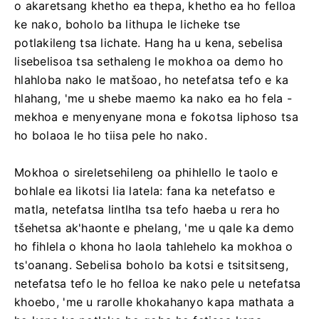
o akaretsang khetho ea thepa, khetho ea ho felloa
ke nako, boholo ba lithupa le licheke tse
potlakileng tsa lichate. Hang ha u kena, sebelisa
lisebelisoa tsa sethaleng le mokhoa oa demo ho
hlahloba nako le matšoao, ho netefatsa tefo e ka
hlahang, 'me u shebe maemo ka nako ea ho fela -
mekhoa e menyenyane mona e fokotsa liphoso tsa
ho bolaoa le ho tiisa pele ho nako.
Mokhoa o sireletsehileng oa phihlello le taolo e
bohlale ea likotsi lia latela: fana ka netefatso e
matla, netefatsa lintlha tsa tefo haeba u rera ho
tšehetsa ak'haonte e phelang, 'me u qale ka demo
ho fihlela o khona ho laola tahlehelo ka mokhoa o
ts'oanang. Sebelisa boholo ba kotsi e tsitsitseng,
netefatsa tefo le ho felloa ke nako pele u netefatsa
khoebo, 'me u rarolle khokahanyo kapa mathata a