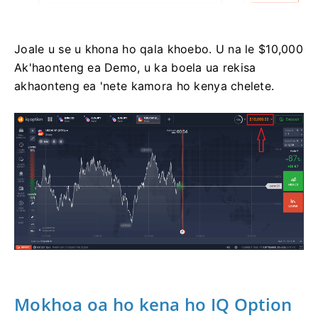
Joale u se u khona ho qala khoebo. U na le $10,000
Ak'haonteng ea Demo, u ka boela ua rekisa
akhaonteng ea 'nete kamora ho kenya chelete.
Mokhoa oa ho kena ho IQ Option