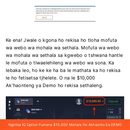
Ke ena! Jwale o kgona ho rekisa ho tloha mofuta
wa webo wa mohala wa sethala. Mofuta wa webo
wa mohala wa sethala sa kgwebo o tshwana hantle
le mofuta o tlwaelehileng wa webo wa sona. Ka
lebaka leo, ho ke ke ha ba le mathata ka ho rekisa
le ho fetisetsa tjhelete. O na le $10,000
Ak'haonteng ya Demo ho rekisa sethaleng.
Ngolisa IQ Option Fumana $10,000 Mahala Ho Akhaonto Ea DEMO