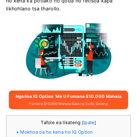
ho kena ka potlako ho qoba ho fetisoa kapa
likhohlano tsa tharollo.
Ngolisa IQ Option 'me U Fumane $10,000 Mahala
Fumana $10,000 Mahala Bakeng Sa Ba Qalang
Tafole ea likateng
Ipate
[
]
Mokhoa oa ho kena ho IQ Option