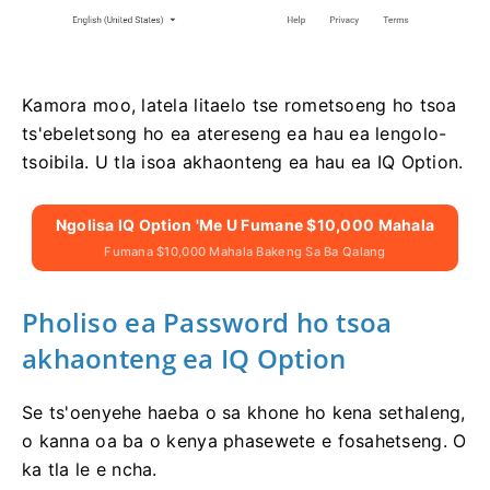
Kamora moo, latela litaelo tse rometsoeng ho tsoa
ts'ebeletsong ho ea atereseng ea hau ea lengolo-
tsoibila. U tla isoa akhaonteng ea hau ea IQ Option.
Ngolisa IQ Option 'me U Fumane $10,000 Mahala
Fumana $10,000 Mahala Bakeng Sa Ba Qalang
Pholiso ea Password ho tsoa
akhaonteng ea IQ Option
Se ts'oenyehe haeba o sa khone ho kena sethaleng,
o kanna oa ba o kenya phasewete e fosahetseng. O
ka tla le e ncha.