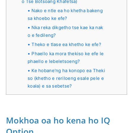
o Tse Botsoang Khafetsa)
Nako e ntle ea ho khetha bakeng
sa khoebo ke efe?
Nka reka dikgetho tse kae ka nak
o e fedileng?
Theko e tlase ea khetho ke efe?
Phaello ka mora thekiso ke efe le
phaello e lebeletsoeng?
Ke hobane'ng ha konopo ea Theki
so (khetho e reriloeng esale pele e
koala) e sa sebetse?
Mokhoa oa ho kena ho IQ
Option