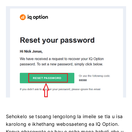
Sehokelo se tsoang lengolong la imeile se tla u isa
karolong e ikhethang webosaeteng ea IQ Option.
Kenya phasewete ea hau e ncha mona habeli ebe u