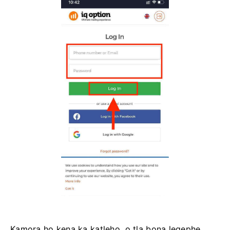
Kamora ho kena ka katleho, o tla bona leqephe