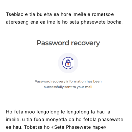
Tsebiso e tla buleha ea hore imeile e rometsoe
atereseng ena ea imeile ho seta phasewete bocha.
Ho feta moo lengolong le lengolong la hau la
imeile, u tla fuoa monyetla oa ho fetola phasewete
ea hau. Tobetsa ho «Seta Phasewete hape»