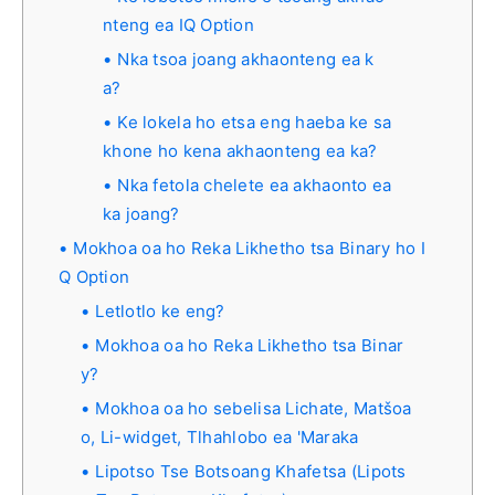
nteng ea IQ Option
Nka tsoa joang akhaonteng ea k
a?
Ke lokela ho etsa eng haeba ke sa
khone ho kena akhaonteng ea ka?
Nka fetola chelete ea akhaonto ea
ka joang?
Mokhoa oa ho Reka Likhetho tsa Binary ho I
Q Option
Letlotlo ke eng?
Mokhoa oa ho Reka Likhetho tsa Binar
y?
Mokhoa oa ho sebelisa Lichate, Matšoa
o, Li-widget, Tlhahlobo ea 'Maraka
Lipotso Tse Botsoang Khafetsa (Lipots