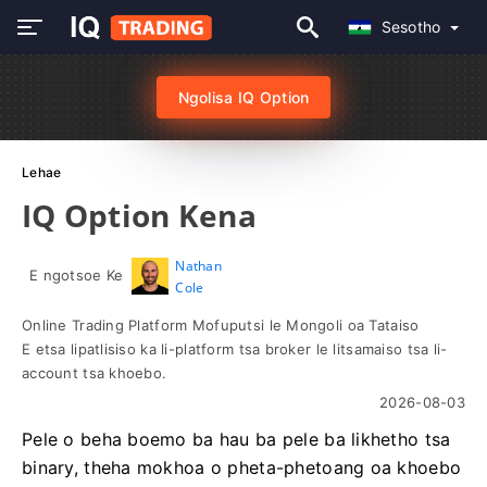
Sesotho
Ngolisa IQ Option
Lehae
IQ Option Kena
Nathan
E ngotsoe Ke
Cole
Online Trading Platform Mofuputsi le Mongoli oa Tataiso
E etsa lipatlisiso ka li-platform tsa broker le litsamaiso tsa li-
account tsa khoebo.
2026-08-03
Pele o beha boemo ba hau ba pele ba likhetho tsa
binary, theha mokhoa o pheta-phetoang oa khoebo