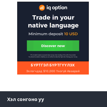
БҮРТГЭЛ БҮРТГҮҮЛЭХ
Эхлэгчдэд $10,000 Үнэгүй Аваарай
Хэл сонгоно уу