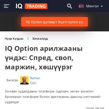
Монгол
IQ Option дугаарт бүртгүүлнэ үү
Нүүр Хуудас
Хичээлүүд
IQ Option арилжааны
үндэс: Спред, своп,
маржин, хөшүүрэг
Nathan
Бичсэн
Cole
Онлайн худалдааны платформ судлаач, хөтөч зохиолч
Брокерын платформ болон арилжааны дансны системийг
судалдаг.
2026.08.06