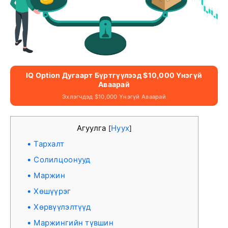
IQ Option Дугаарт Бүртгүүлээд $10,000 Үнэгүй
Аваарай
Эхлэгчдэд $10,000 Үнэгүй Аваарай
Агуулга
Нуух
[
]
Тархалт
Солилцоонууд
Маржин
Хөшүүрэг
Хөрвүүлэлтүүд
Маржингийн түвшин