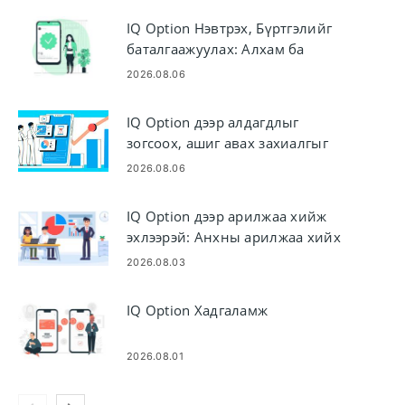
IQ Option Нэвтрэх, Бүртгэлийг
баталгаажуулах: Алхам ба
шаардлага
2026.08.06
IQ Option дээр алдагдлыг
зогсоох, ашиг авах захиалгыг
хэрхэн ашиглах вэ
2026.08.06
IQ Option дээр арилжаа хийж
эхлээрэй: Анхны арилжаа хийх
анхан шатны алхамууд
2026.08.03
IQ Option Хадгаламж
2026.08.01