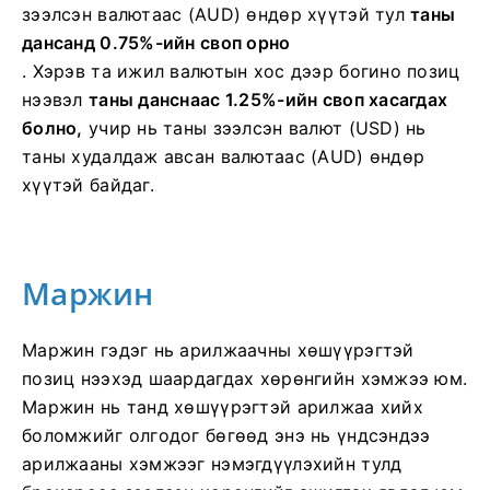
зээлсэн валютаас (AUD) өндөр хүүтэй тул
таны
дансанд 0.75%-ийн своп орно
. Хэрэв та ижил валютын хос дээр богино позиц
нээвэл
таны данснаас 1.25%-ийн своп хасагдах
болно,
учир нь таны зээлсэн валют (USD) нь
таны худалдаж авсан валютаас (AUD) өндөр
хүүтэй байдаг.
Маржин
Маржин гэдэг нь арилжаачны хөшүүрэгтэй
позиц нээхэд шаардагдах хөрөнгийн хэмжээ юм.
Маржин нь танд хөшүүрэгтэй арилжаа хийх
боломжийг олгодог бөгөөд энэ нь үндсэндээ
арилжааны хэмжээг нэмэгдүүлэхийн тулд