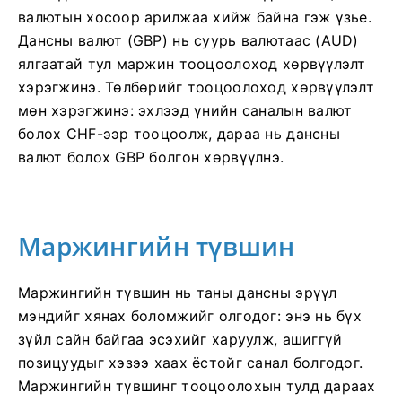
валютын хосоор арилжаа хийж байна гэж үзье.
Дансны валют (GBP) нь суурь валютаас (AUD)
ялгаатай тул маржин тооцоолоход хөрвүүлэлт
хэрэгжинэ. Төлбөрийг тооцоолоход хөрвүүлэлт
мөн хэрэгжинэ: эхлээд үнийн саналын валют
болох CHF-ээр тооцоолж, дараа нь дансны
валют болох GBP болгон хөрвүүлнэ.
Маржингийн түвшин
Маржингийн түвшин нь таны дансны эрүүл
мэндийг хянах боломжийг олгодог: энэ нь бүх
зүйл сайн байгаа эсэхийг харуулж, ашиггүй
позицуудыг хэзээ хаах ёстойг санал болгодог.
Маржингийн түвшинг тооцоолохын тулд дараах