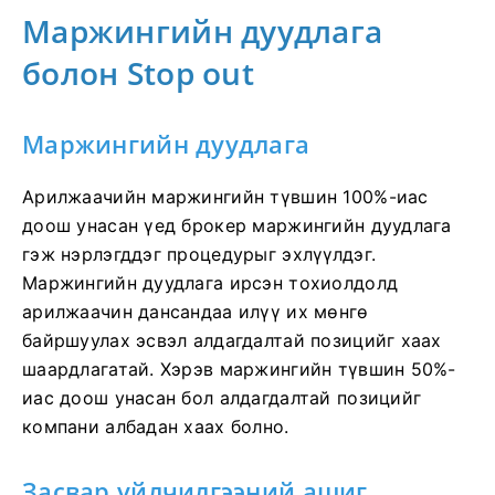
Маржингийн дуудлага
болон Stop out
Маржингийн дуудлага
Арилжаачийн маржингийн түвшин 100%-иас
доош унасан үед брокер маржингийн дуудлага
гэж нэрлэгддэг процедурыг эхлүүлдэг.
Маржингийн дуудлага ирсэн тохиолдолд
арилжаачин дансандаа илүү их мөнгө
байршуулах эсвэл алдагдалтай позицийг хаах
шаардлагатай. Хэрэв маржингийн түвшин 50%-
иас доош унасан бол алдагдалтай позицийг
компани албадан хаах болно.
Засвар үйлчилгээний ашиг