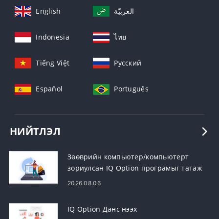
English
العربيّة
Indonesia
ไทย
Tiếng Việt
Русский
Español
Português
НИЙТЛЭЛ
Зөөврийн компьютер/компьютерт
зориулсан IQ Option програмыг татаж
аваад суулгана уу (Windows, macOS)
2026.08.06
IQ Option Данс нээх