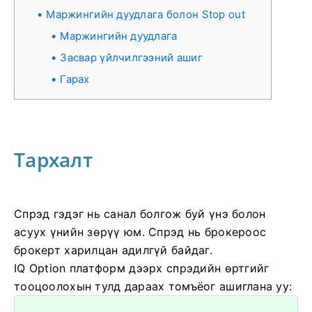
Маржингийн дуудлага болон Stop out
Маржингийн дуудлага
Засвар үйлчилгээний ашиг
Гарах
Тархалт
Спрэд гэдэг нь санал болгож буй үнэ болон
асуух үнийн зөрүү юм. Спрэд нь брокероос
брокерт харилцан адилгүй байдаг.
IQ Option платформ дээрх спрэдийн өртгийг
тооцоолохын тулд дараах томъёог ашиглана уу: