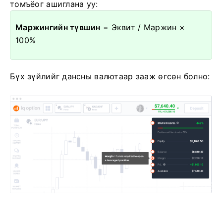
томъёог ашиглана уу:
Маржингийн түвшин
= Эквит / Маржин ×
100%
Бүх зүйлийг дансны валютаар зааж өгсөн болно: