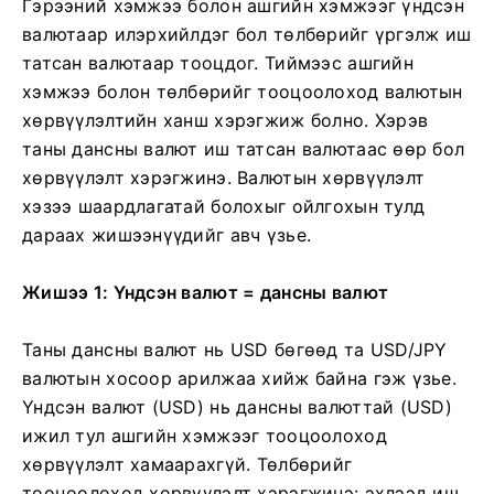
Гэрээний хэмжээ болон ашгийн хэмжээг үндсэн
валютаар илэрхийлдэг бол төлбөрийг үргэлж иш
татсан валютаар тооцдог. Тиймээс ашгийн
хэмжээ болон төлбөрийг тооцоолоход валютын
хөрвүүлэлтийн ханш хэрэгжиж болно. Хэрэв
таны дансны валют иш татсан валютаас өөр бол
хөрвүүлэлт хэрэгжинэ. Валютын хөрвүүлэлт
хэзээ шаардлагатай болохыг ойлгохын тулд
дараах жишээнүүдийг авч үзье.
Жишээ 1: Үндсэн валют = дансны валют
Таны дансны валют нь USD бөгөөд та USD/JPY
валютын хосоор арилжаа хийж байна гэж үзье.
Үндсэн валют (USD) нь дансны валюттай (USD)
ижил тул ашгийн хэмжээг тооцоолоход
хөрвүүлэлт хамаарахгүй. Төлбөрийг
тооцоолоход хөрвүүлэлт хэрэгжинэ: эхлээд иш