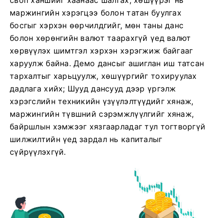
своп ханшийг хаанаас шалгах, хөшүүрэг нь
маржингийн хэрэгцээ болон татан буулгах
босгыг хэрхэн өөрчилдгийг, мөн таны данс
болон хөрөнгийн валют таарахгүй үед валют
хөрвүүлэх шимтгэл хэрхэн хэрэгжиж байгааг
харуулж байна. Демо дансыг ашиглан иш татсан
тархалтыг харьцуулж, хөшүүргийг тохируулах
дадлага хийх; Шууд дансууд дээр үргэлж
хэрэгслийн техникийн үзүүлэлтүүдийг хянаж,
маржингийн түвшний сэрэмжлүүлгийг хянаж,
байршлын хэмжээг хязгаарладаг тул тогтворгүй
шилжилтийн үед зардал нь капиталыг
сүйрүүлэхгүй.