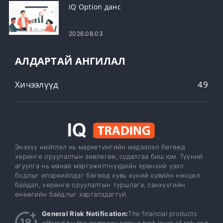
IQ Option данс
2026.08.03
АЛДАРТАЙ АНГИЛАЛ
Хичээлүүд
49
Энэхүү нийтлэл нь маркетингийн мэдээлэл бөгөөд
хөрөнгө оруулалтын зөвлөгөө, судалгаа биш юм. Түүний
агуулга нь манай мэргэжилтнүүдийн ерөнхий үзэл
бодлыг илэрхийлдэг бөгөөд хувь хүний ​​​​хувийн нөхцөл
байдал, хөрөнгө оруулалтын туршлага, санхүүгийн
өнөөгийн байдлыг харгалздаггүй.
General Risk Notification:
The financial products
offered by the company carry a high level of risk and