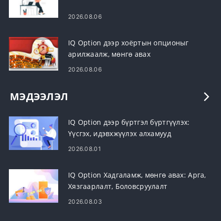
2026.08.06
IQ Option дээр хоёртын опционыг
арилжаалж, мөнгө авах
2026.08.06
МЭДЭЭЛЭЛ
IQ Option дээр бүртгэл бүртгүүлэх:
Үүсгэх, идэвхжүүлэх алхамууд
2026.08.01
IQ Option Хадгаламж, мөнгө авах: Арга,
Хязгаарлалт, Боловсруулалт
2026.08.03