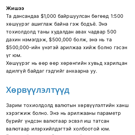
Жишээ
Та дансандаа $1,000 байршуулсан бөгөөд 1:500
хөшүүрэг ашиглаж байна гэж бодъё. Энэ
тохиолдолд таны худалдан авах чадвар 500
дахин нэмэгдэж, $500,000 болж, энэ нь та
$500,000-ийн үнэтэй арилжаа хийж болно гэсэн
үг юм.
Хөшүүрэг нь өөр өөр хөрөнгийн хувьд харилцан
адилгүй байдаг гэдгийг анхаарна уу.
Хөрвүүлэлтүүд
Зарим тохиолдолд валютын хөрвүүлэлтийн ханш
хэрэгжиж болно. Энэ нь арилжааны параметр
бүрийг үндсэн валютаар эсвэл иш татсан
валютаар илэрхийлдэгтэй холбоотой юм.