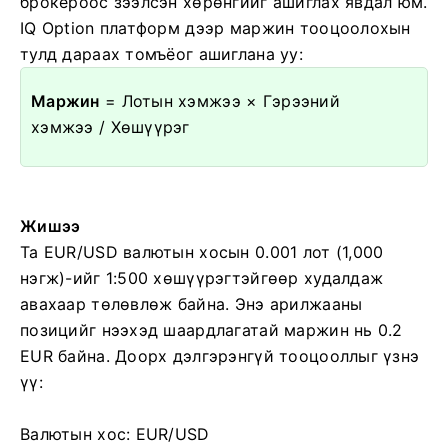
брокероос зээлсэн хөрөнгийг ашиглах явдал юм.
IQ Option платформ дээр маржин тооцоолохын
тулд дараах томъёог ашиглана уу:
Маржин
= Лотын хэмжээ × Гэрээний
хэмжээ / Хөшүүрэг
Жишээ
Та EUR/USD валютын хосын 0.001 лот (1,000
нэгж)-ийг 1:500 хөшүүрэгтэйгөөр худалдаж
авахаар төлөвлөж байна. Энэ арилжааны
позицийг нээхэд шаардлагатай маржин нь 0.2
EUR байна. Доорх дэлгэрэнгүй тооцооллыг үзнэ
үү:
Валютын хос: EUR/USD