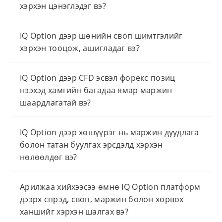
хэрхэн цэнэглэдэг вэ?
IQ Option дээр шөнийн своп шимтгэлийг
хэрхэн тооцож, ашигладаг вэ?
IQ Option дээр CFD эсвэл форекс позиц
нээхэд хамгийн багадаа ямар маржин
шаардлагатай вэ?
IQ Option дээр хөшүүрэг нь маржин дуудлага
болон татан буулгах эрсдэлд хэрхэн
нөлөөлдөг вэ?
Арилжаа хийхээсээ өмнө IQ Option платформ
дээрх спрэд, своп, маржин болон хөрвөх
ханшийг хэрхэн шалгах вэ?