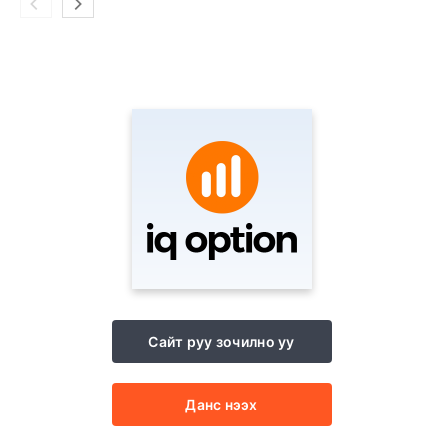
Сайт руу зочилно уу
Данс нээх