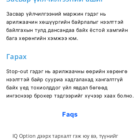
Засвар үйлчилгээний маржин гэдэг нь
арилжаачин хөшүүргийн байрлалыг нээлттэй
байлгахын тулд дансандаа байх ёстой хамгийн
бага хөрөнгийн хэмжээ юм.
Гарах
Stop-out гэдэг нь арилжаачны өөрийн хөрөнгө
нээлттэй байр сууриа хадгалахад хангалтгүй
байх үед тохиолддог үйл явдал бөгөөд
ингэснээр брокер тэдгээрийг хүчээр хаах болно.
Faqs
IQ Option дээрх тархалт гэж юу вэ, түүнийг