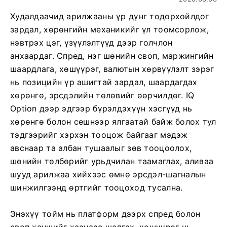
Худалдаачид арилжааны үр дүнг тодорхойлдог
зардал, хөрөнгийн механикийг үл тоомсорлож,
нэвтрэх цэг, үзүүлэлтүүд дээр голчлон
анхаардаг. Спред, нэг шөнийн своп, маржингийн
шаардлага, хөшүүрэг, валютын хөрвүүлэлт зэрэг
нь позицийн үр ашигтай зардал, шаардагдах
хөрөнгө, эрсдэлийн төлөвийг өөрчилдөг. IQ
Option дээр эдгээр бүрэлдэхүүн хэсгүүд нь
хөрөнгө болон сешнээр ялгаатай байж болох тул
тэдгээрийг хэрхэн тооцож байгааг мэдэж
авснаар та албан тушаалыг зөв тооцоолох,
шөнийн төлбөрийг урьдчилан таамаглах, аливаа
шууд арилжаа хийхээс өмнө эрсдэл-шагналын
шинжилгээнд өртгийг тооцоход тусална.
Энэхүү тойм нь платформ дээрх спред болон