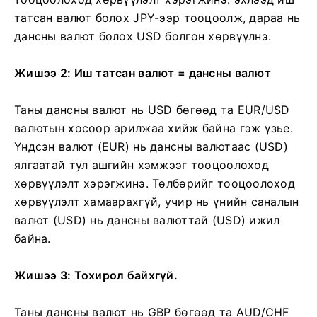
татсан валют болох JPY-ээр тооцоолж, дараа нь
дансны валют болох USD болгон хөрвүүлнэ.
Жишээ 2: Иш татсан валют = дансны валют
Таны дансны валют нь USD бөгөөд та EUR/USD
валютын хосоор арилжаа хийж байна гэж үзье.
Үндсэн валют (EUR) нь дансны валютаас (USD)
ялгаатай тул ашгийн хэмжээг тооцоолоход
хөрвүүлэлт хэрэгжинэ. Төлбөрийг тооцоолоход
хөрвүүлэлт хамаарахгүй, учир нь үнийн саналын
валют (USD) нь дансны валюттай (USD) ижил
байна.
Жишээ 3: Тохирол байхгүй.
Таны дансны валют нь GBP бөгөөд та AUD/CHF