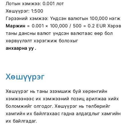
Лотын хэмжээ: 0.001 лот
Хөшүүрэг: 1:500
Гэрээний хэмжээ: Үндсэн валютын 100,000 нэгж
Маржин
= 0.001 × 100,000 / 500 = 0.2 EUR
Хэрэв
таны дансны валют үндсэн валютаас өөр бол
хөрвүүлэлт хэрэгжиж болохыг
анхаарна уу .
Хөшүүрэг
Хөшүүрэг нь таны эзэмшиж буй хөрөнгийн
хэмжээнээс их хэмжээний позиц арилжаа хийх
боломжийг олгодог. Хөшүүрэг нь төлбөрийг
хамгийн их байлгахаас гадна алдагдлыг хамгийн
их байлгадаг.