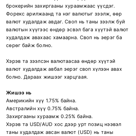
брокерийн захиргааны хураамжаас үүсдэг.
Форекс арилжаанд та нэг валютыг зээлж, өөр
валют худалдаж авдаг. Своп нь таны зээлж буй
валютын хүүгээс өндөр эсвэл бага хүүтэй валют
худалдаж авахаас хамаарна. Своп нь эерэг ба
сөрөг байж болно.
Хэрэв та зээлсэн валютаасаа өндөр хүүтэй
валют худалдаж авбал эерэг своп хүлээн авах
болно. Дараах жишээг харцгаая.
Жишээ нь
Америкийн хүү 1.75% байна.
Австралийн хүү 0.75% байна.
Захиргааны хураамж 0.25% байна.
Хэрэв та USD/AUD хос дээр урт позиц нээвэл
таны худалдаж авсан валют (USD) нь таны