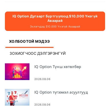
IQ Option Дугаарт Бүртгүүлээд $10,000 Үнэгүй
Аваарай
Эхлэгчдэд $10,000 Үнэгүй Аваарай
ХОЛБООТОЙ МЭДЭЭ
ЗОХИОГЧООС ДЭЛГЭРЭНГҮЙ
IQ Option Түнш хөтөлбөр
2026.08.06
IQ Option түгээмэл асуултууд
2026.08.06