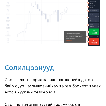
Солилцоонууд
Своп гэдэг нь арилжаачин нэг шөнийн дотор
байр суурь эзэмшсэнийхээ төлөө брокерт төлөх
ёстой хүүгийн төлбөр юм.
Своп нь валютын хүүгийн зөрүү болон