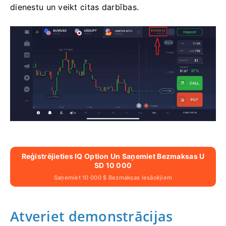
dienestu un veikt citas darbības.
Reģistrējieties IQ Option Un Saņemiet Bezmaksas U
SD 10 000
Saņemiet 10 000 $ Bezmaksas Iesācējiem
Atveriet demonstrācijas