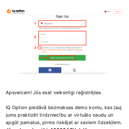
Apsveicam! Jūs esat veiksmīgi reģistrējies.
IQ Option piedāvā bezmaksas demo kontu, kas ļauj
jums praktizēt tirdzniecību ar virtuālo naudu un
apgūt pamatus, pirms riskējat ar saviem līdzekļiem.