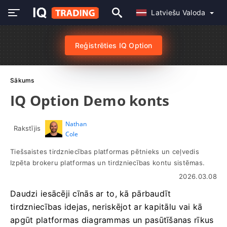
Latviešu Valoda
Reģistrēties IQ Option
Sākums
IQ Option Demo konts
Nathan
Rakstījis
Cole
Tiešsaistes tirdzniecības platformas pētnieks un ceļvedis
Izpēta brokeru platformas un tirdzniecības kontu sistēmas.
2026.03.08
Daudzi iesācēji cīnās ar to, kā pārbaudīt
tirdzniecības idejas, neriskējot ar kapitālu vai kā
apgūt platformas diagrammas un pasūtīšanas rīkus