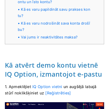
ontu un īsto kontu?
Kā es varu papildināt savu prakses kon
tu?
Kā es varu nodrošināt sava konta drošī
bu?
Vai jums ir neaktivitātes maksa?
Kā atvērt demo kontu vietnē
IQ Option, izmantojot e-pastu
1. Apmeklējiet
IQ Option vietni
un augšējā labajā
stūrī
noklikšķiniet uz
[Reģistrēties]