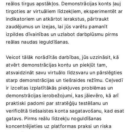
reālos tirgus apstākļos. Demonstrācijas konts ļauj
tirgoties ar virtuāliem līdzekļiem, eksperimentēt ar
indikatoriem un atkārtot ierakstus, pārtraukt
zaudējumus un izejas, lai jūs varētu pamanīt
izpildes dīvainības un uzlabot darbplūsmu pirms
reālas naudas ieguldīšanas.
Veicot tālāk norādītās darbības, jūs uzzināsit, kā
atvērt demonstrācijas kontu un piekļūt tam,
atsvaidzināt savu virtuālo līdzsvaru un pārslēgties
starp demonstrācijas un tiešraides režīmu. Ceļvedī
ir izceltas izplatītākās piekļuves problēmas un
demonstrācijas ierobežojumi, kas jāievēro, kā arī
praktiski padomi par stratēģiju testēšanu un
verificētā tiešsaistes konta sagatavošanu, kad esat
gatavs. Pirms reālu līdzekļu noguldīšanas
koncentrējieties uz platformas praksi un riska