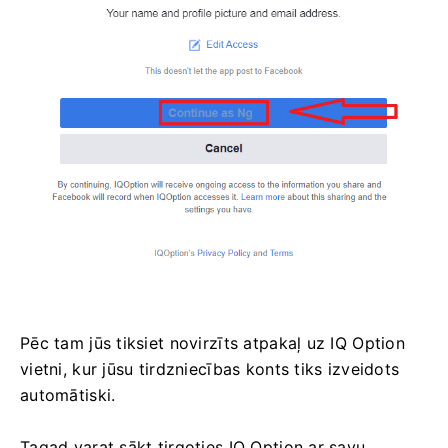
Pēc tam jūs tiksiet novirzīts atpakaļ uz IQ Option
vietni, kur jūsu tirdzniecības konts tiks izveidots
automātiski.
Tagad varat sākt tirgoties IQ Option ar savu