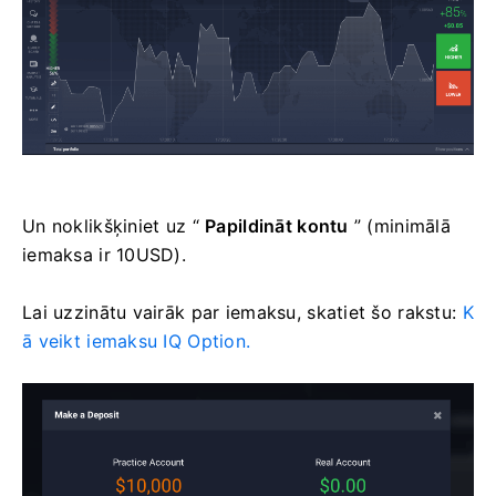
Un noklikšķiniet uz “
Papildināt kontu
” (minimālā
iemaksa ir 10USD).
Lai uzzinātu vairāk par iemaksu, skatiet šo rakstu:
K
ā veikt iemaksu IQ Option.