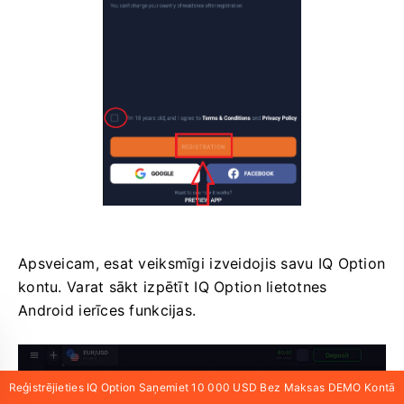
Apsveicam, esat veiksmīgi izveidojis savu IQ Option
kontu. Varat sākt izpētīt IQ Option lietotnes
Android ierīces funkcijas.
Reģistrējieties IQ Option Saņemiet 10 000 USD Bez Maksas DEMO Kontā