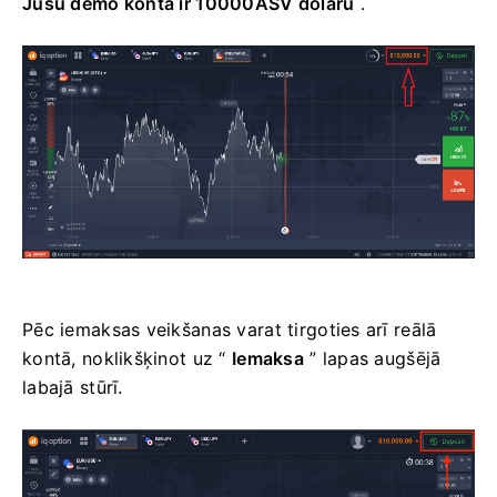
Jūsu demo kontā ir 10000ASV dolāru
.
Pēc iemaksas veikšanas varat tirgoties arī reālā
kontā, noklikšķinot uz “
Iemaksa
” lapas augšējā
labajā stūrī.