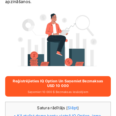
apzināšanos.
Reģistrējieties IQ Option Un Saņemiet Bezmaksas
USD 10 000
Saņemiet 10 000 $ Bezmaksas Iesācējiem
Satura rādītājs
Slēpt
[
]
Kā atvērt demo kontu vietnē IQ Option, izma