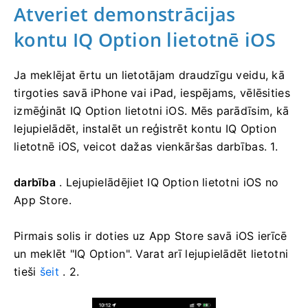
Atveriet demonstrācijas
kontu IQ Option lietotnē iOS
Ja meklējat ērtu un lietotājam draudzīgu veidu, kā
tirgoties savā iPhone vai iPad, iespējams, vēlēsities
izmēģināt IQ Option lietotni iOS. Mēs parādīsim, kā
lejupielādēt, instalēt un reģistrēt kontu IQ Option
lietotnē iOS, veicot dažas vienkāršas darbības. 1.
darbība
. Lejupielādējiet IQ Option lietotni iOS no
App Store.
Pirmais solis ir doties uz App Store savā iOS ierīcē
un meklēt "IQ Option". Varat arī lejupielādēt lietotni
tieši
šeit
. 2.