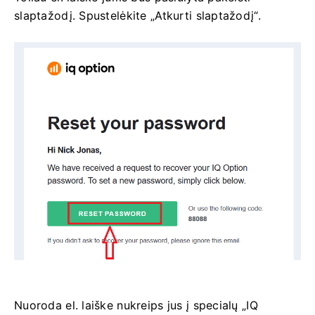
slaptažodį. Spustelėkite „Atkurti slaptažodį“.
Nuoroda el. laiške nukreips jus į specialų „IQ