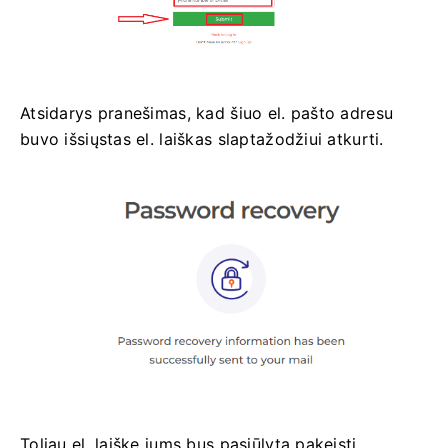
Atsidarys pranešimas, kad šiuo el. pašto adresu
buvo išsiųstas el. laiškas slaptažodžiui atkurti.
Toliau el. laiške jums bus pasiūlyta pakeisti