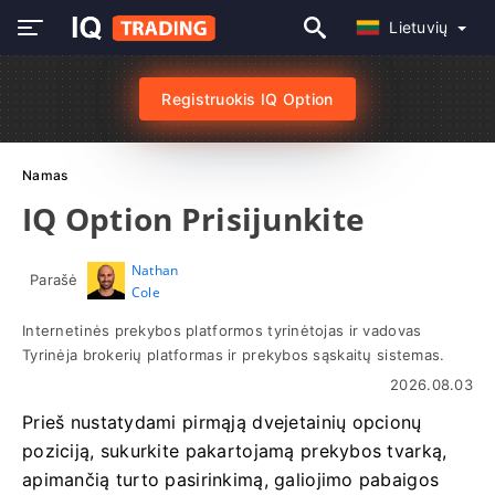
Lietuvių
Registruokis IQ Option
Namas
IQ Option Prisijunkite
Nathan
Parašė
Cole
Internetinės prekybos platformos tyrinėtojas ir vadovas
Tyrinėja brokerių platformas ir prekybos sąskaitų sistemas.
2026.08.03
Prieš nustatydami pirmąją dvejetainių opcionų
poziciją, sukurkite pakartojamą prekybos tvarką,
apimančią turto pasirinkimą, galiojimo pabaigos