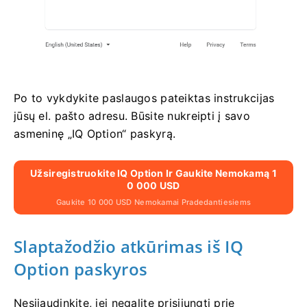
Po to vykdykite paslaugos pateiktas instrukcijas
jūsų el. pašto adresu. Būsite nukreipti į savo
asmeninę „IQ Option“ paskyrą.
Užsiregistruokite IQ Option Ir Gaukite Nemokamą 1
0 000 USD
Gaukite 10 000 USD Nemokamai Pradedantiesiems
Slaptažodžio atkūrimas iš IQ
Option paskyros
Nesijaudinkite, jei negalite prisijungti prie