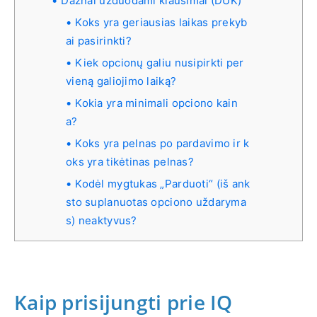
Dažnai užduodami klausimai (DUK)
Koks yra geriausias laikas prekyb
ai pasirinkti?
Kiek opcionų galiu nusipirkti per
vieną galiojimo laiką?
Kokia yra minimali opciono kain
a?
Koks yra pelnas po pardavimo ir k
oks yra tikėtinas pelnas?
Kodėl mygtukas „Parduoti“ (iš ank
sto suplanuotas opciono uždaryma
s) neaktyvus?
Kaip prisijungti prie IQ