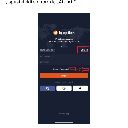
, spustelėkite nuorodą „Atkurti“.