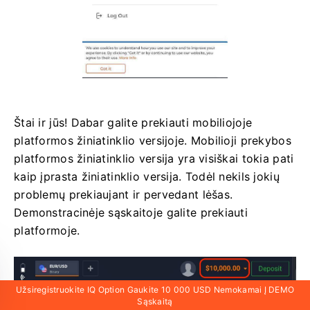
Štai ir jūs! Dabar galite prekiauti mobiliojoje
platformos žiniatinklio versijoje. Mobilioji prekybos
platformos žiniatinklio versija yra visiškai tokia pati
kaip įprasta žiniatinklio versija. Todėl nekils jokių
problemų prekiaujant ir pervedant lėšas.
Demonstracinėje sąskaitoje galite prekiauti
platformoje.
Užsiregistruokite IQ Option Gaukite 10 000 USD Nemokamai Į DEMO
Sąskaitą