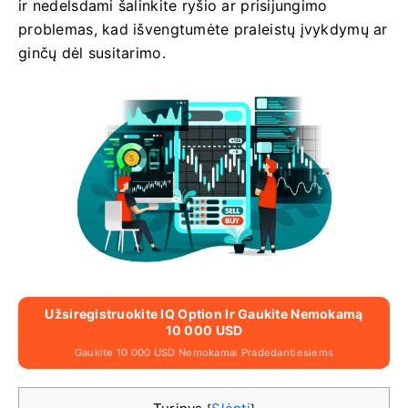
ir nedelsdami šalinkite ryšio ar prisijungimo
problemas, kad išvengtumėte praleistų įvykdymų ar
ginčų dėl susitarimo.
Užsiregistruokite IQ Option Ir Gaukite Nemokamą
10 000 USD
Gaukite 10 000 USD Nemokamai Pradedantiesiems