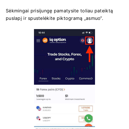
Sėkmingai prisijungę pamatysite toliau pateiktą
puslapį ir spustelėkite piktogramą „asmuo“.