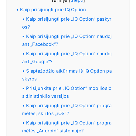
Turinys
Slėpti
[
]
Kaip prisijungti prie IQ Option
Kaip prisijungti prie „IQ Option“ paskyr
os?
Kaip prisijungti prie „IQ Option“ naudoj
ant „Facebook“?
Kaip prisijungti prie „IQ Option“ naudoj
ant „Google“?
Slaptažodžio atkūrimas iš IQ Option pa
skyros
Prisijunkite prie „IQ Option“ mobiliosio
s žiniatinklio versijos
Kaip prisijungti prie „IQ Option“ progra
mėlės, skirtos „iOS“?
Kaip prisijungti prie „IQ Option“ progra
mėlės „Android“ sistemoje?