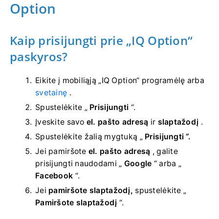
Option
Kaip prisijungti prie „IQ Option“
paskyros?
Eikite į mobiliąją „IQ Option“ programėlę arba
svetainę
.
Spustelėkite „
Prisijungti
“.
Įveskite savo
el. pašto adresą
ir
slaptažodį
.
Spustelėkite
žalią mygtuką „
Prisijungti “.
Jei pamiršote
el. pašto adresą
, galite
prisijungti naudodami „
Google
“ arba „
Facebook
“.
Jei
pamiršote slaptažodį,
spustelėkite „
Pamiršote slaptažodį
“.