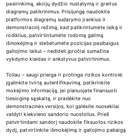
pasirinkimą, akcijų dydžio nustatymą ir greitus
diagramų patikrinimus. Prisijungę naudokite
platformos diagramų sudarymo įrankius ir
demonstracinį režimą, kad patikrintumėte laiką ir
rodiklius, patvirtintumėte rodomą galimą
išmokėjimą ir stebėtumėte pozicijas pasibaigus
galiojimo laikui – nedideli įpročiai sumažina
vykdymo klaidas ir ankstyvus patvirtinimus.
Toliau – saugi prieiga ir protinga rizikos kontrolė:
įgalinkite tvirtą autentifikavimą, patikrinkite
mokėjimo informaciją, jei planuojate finansuoti
tiesioginę sąskaitą, ir pradėkite nuo
demonstracinės versijos, kol galėsite nuosekliai
valdyti kiekvieno sandorio nuostolius. Prieš
patvirtindami sandorį naudokite fiksuotos rizikos
dydį, patvirtinkite išmokėjimą ir galiojimo pabaigą