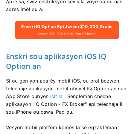
Apre sa, swiv enstriksyon sèvis la voye ba ou nan
adrès imèl ou a.
Enskri IQ Option Epi Jwenn $10,000 Gratis
Jwenn $10,000 Gratis Pou Débutan
Enskri sou aplikasyon iOS IQ
Option an
Si ou gen yon aparèy mobil iOS, ou pral bezwen
telechaje aplikasyon mobil ofisyèl IQ Option an nan
App Store oubyen
isit la
. Senpleman chèche
aplikasyon "IQ Option - FX Broker" epi telechaje li
sou iPhone ou oswa iPad ou.
Vèsyon mobil platfòm komès la se egzakteman