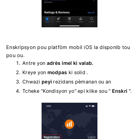
Enskripsyon pou platfòm mobil iOS la disponib tou
pou ou.
Antre yon
adrès imel ki valab.
Kreye yon
modpas
ki solid .
Chwazi
peyi
rezidans pèmanan ou an
Tcheke "Kondisyon yo" epi klike sou "
Enskri
".