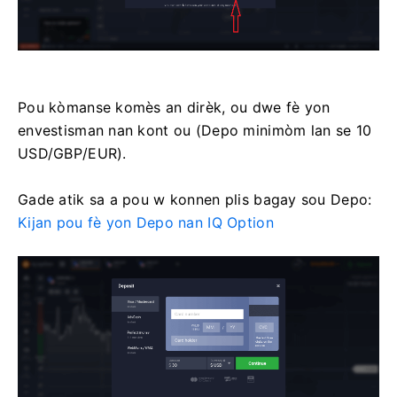
Pou kòmanse komès an dirèk, ou dwe fè yon
envestisman nan kont ou (Depo minimòm lan se 10
USD/GBP/EUR).
Gade atik sa a pou w konnen plis bagay sou Depo:
Kijan pou fè yon Depo nan IQ Option