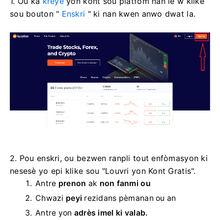
1. Ou ka
kreye
yon kont sou platfòm nan lè w klike
sou bouton "
Enskri
" ki nan kwen anwo dwat la.
2. Pou enskri, ou bezwen ranpli tout enfòmasyon ki
nesesè yo epi klike sou "Louvri yon Kont Gratis".
Antre
prenon
ak
non fanmi ou
Chwazi
peyi
rezidans pèmanan ou an
Antre yon
adrès imel ki valab.