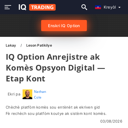
Kreyòl
Enskri IQ Option
Lakay
Leson Patikilye
IQ Option Anrejistre ak
Komès Opsyon Digital —
Etap Kont
Nathan
Ekri pa
Cole
Chèchè platfòm komès sou entènèt ak ekriven gid
Fè rechèch sou platfòm koutye ak sistèm kont komès.
03/08/2026