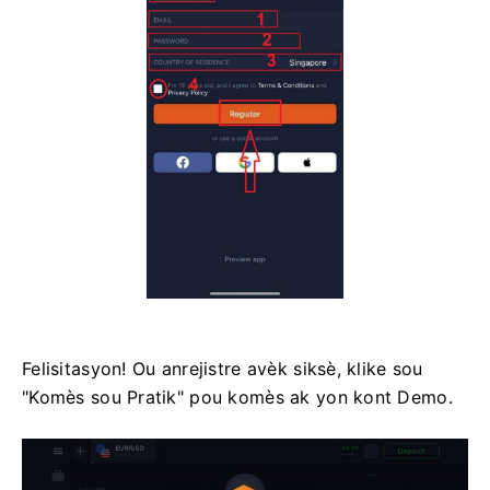
Felisitasyon! Ou anrejistre avèk siksè, klike sou
"Komès sou Pratik" pou komès ak yon kont Demo.