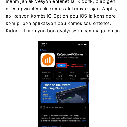
menm jan ak vèsyon entènèt la. Kidonk, p ap gen
okenn pwoblèm ak komès ak transfè lajan. Anplis,
aplikasyon komès IQ Option pou iOS la konsidere
kòm pi bon aplikasyon pou komès sou entènèt.
Kidonk, li gen yon bon evalyasyon nan magazen an.