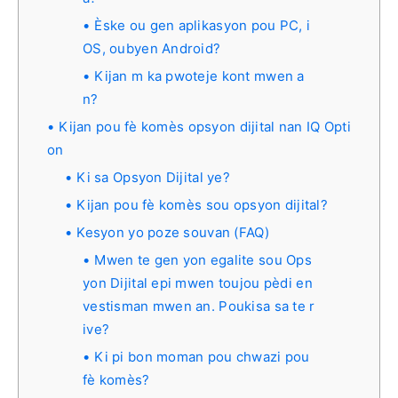
Èske ou gen aplikasyon pou PC, i
OS, oubyen Android?
Kijan m ka pwoteje kont mwen a
n?
Kijan pou fè komès opsyon dijital nan IQ Opti
on
Ki sa Opsyon Dijital ye?
Kijan pou fè komès sou opsyon dijital?
Kesyon yo poze souvan (FAQ)
Mwen te gen yon egalite sou Ops
yon Dijital epi mwen toujou pèdi en
vestisman mwen an. Poukisa sa te r
ive?
Ki pi bon moman pou chwazi pou
fè komès?