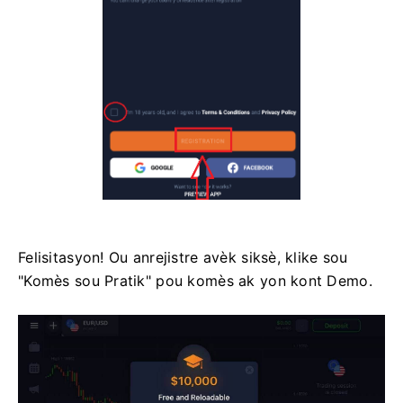
Felisitasyon! Ou anrejistre avèk siksè, klike sou
"Komès sou Pratik" pou komès ak yon kont Demo.