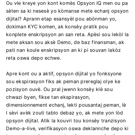
Ou vle kreye yon kont komès Opsyon IQ men ou pa
sèten sa ki nesesè yo kòmanse mete echanj opsyon
dijital? Aprann etap esansyèl pou abònman yo,
dokiman KYC komen, ak konsèy pratik pou
konplete enskripsyon an san reta. Apèsi sou lekòl la
mete aksan sou aksè Demo, de baz finansman, ak
pati nan koule enskripsyon an ki pi souvan lakòz
reta oswa depo echwe.
Apre kont ou a aktif, opsyon dijital yo fonksyone
sou ekspirasyon fiks ak peman prereglaj olye ke
pozisyon ouvè. Ou pral jwenn konsèy klè sou
chwazi byen, fikse tan ekspirasyon,
dimensionnement echanj, lekti pousantaj peman, lè
l sèvi avèk zouti tablo debaz yo, ak mete yon lòd
opsyon dijital. Atik la kouvri tou konsèy tranzisyon
Demo-a-live, verifikasyon oswa deklannche depo ki