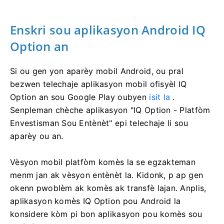
Enskri sou aplikasyon Android IQ
Option an
Si ou gen yon aparèy mobil Android, ou pral
bezwen telechaje aplikasyon mobil ofisyèl IQ
Option an sou Google Play oubyen
isit la
.
Senpleman chèche aplikasyon "IQ Option - Platfòm
Envestisman Sou Entènèt" epi telechaje li sou
aparèy ou an.
Vèsyon mobil platfòm komès la se egzakteman
menm jan ak vèsyon entènèt la. Kidonk, p ap gen
okenn pwoblèm ak komès ak transfè lajan. Anplis,
aplikasyon komès IQ Option pou Android la
konsidere kòm pi bon aplikasyon pou komès sou