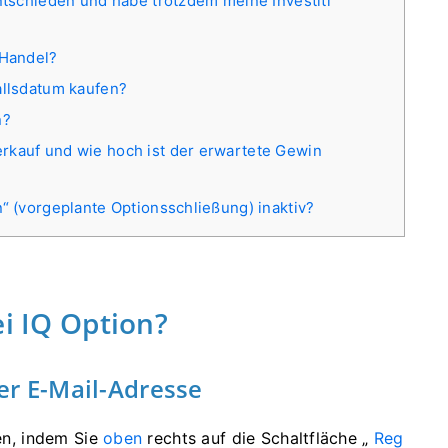
entschieden und habe trotzdem meine Investiti
 Handel?
allsdatum kaufen?
n?
rkauf und wie hoch ist der erwartete Gewin
n“ (vorgeplante Optionsschließung) inaktiv?
ei IQ Option?
ner E-Mail-Adresse
ren, indem Sie
oben
rechts auf die Schaltfläche „
Reg