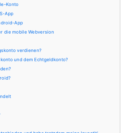
gle-Konto
iOS-App
Android-App
ber die mobile Webversion
gskonto verdienen?
konto und dem Echtgeldkonto?
aden?
roid?
ndelt
?