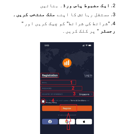
ایک مضبوط پاس ورڈ
۔
بنائیں
مستقل رہائش کا
اپنے
ملک منتخب کریں۔
"شرائط کی شرائط" کو چیک کریں اور "
رجسٹر
" پر کلک کریں۔