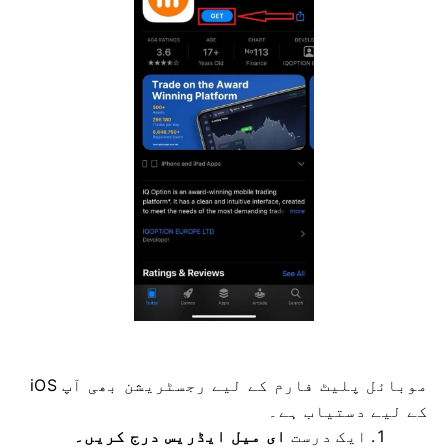
iOS موبائل پلیٹ فارم کے لیے رجسٹریشن بھی آپ
کے لیے دستیاب ہے۔
ایک درست
ای میل ایڈریس درج کریں۔