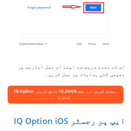
اس کے بعد، سروس سے اپنے ای میل ایڈریس پر
بھیجی گئی ہدایات پر عمل کریں۔
IQ Option رجسٹر کریں اور مفت $10,000 حاصل کریں۔
ابتدائیوں کے لیے $10,000 مفت حاصل کریں۔
IQ Option iOS ایپ پر رجسٹر