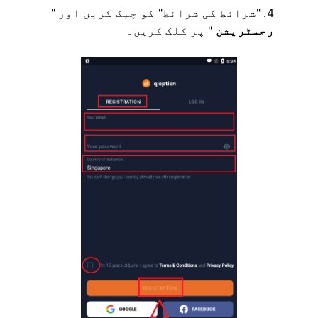
"شرائط کی شرائط" کو چیک کریں اور "
رجسٹریشن
" پر کلک کریں۔