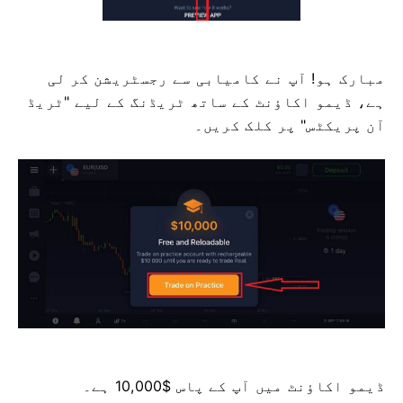
مبارک ہو! آپ نے کامیابی سے رجسٹریشن کر لی
ہے، ڈیمو اکاؤنٹ کے ساتھ ٹریڈنگ کے لیے "ٹریڈ
آن پریکٹس" پر کلک کریں۔
ڈیمو اکاؤنٹ میں آپ کے پاس $10,000 ہے۔