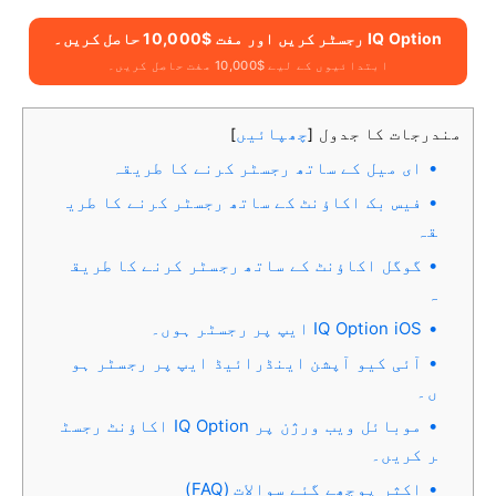
IQ Option رجسٹر کریں اور مفت $10,000 حاصل کریں۔
ابتدائیوں کے لیے $10,000 مفت حاصل کریں۔
مندرجات کا جدول
چھپائیں
]
[
ای میل کے ساتھ رجسٹر کرنے کا طریقہ
فیس بک اکاؤنٹ کے ساتھ رجسٹر کرنے کا طری
قہ
گوگل اکاؤنٹ کے ساتھ رجسٹر کرنے کا طریق
ہ
IQ Option iOS ایپ پر رجسٹر ہوں۔
آئی کیو آپشن اینڈرائیڈ ایپ پر رجسٹر ہو
ں۔
موبائل ویب ورژن پر IQ Option اکاؤنٹ رجسٹ
ر کریں۔
اکثر پوچھے گئے سوالات (FAQ)