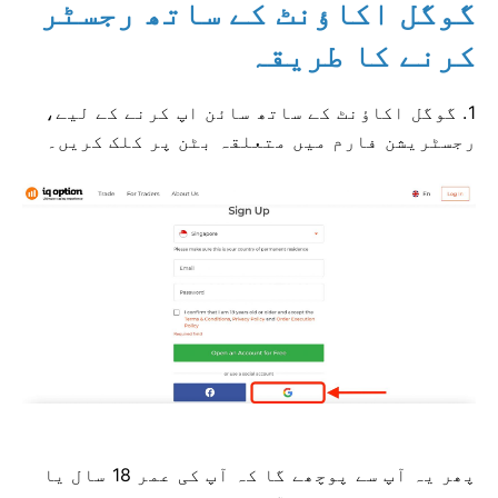
گوگل اکاؤنٹ کے ساتھ رجسٹر
کرنے کا طریقہ
1. گوگل اکاؤنٹ کے ساتھ سائن اپ کرنے کے لیے،
رجسٹریشن فارم میں متعلقہ بٹن پر کلک کریں۔
پھر یہ آپ سے پوچھے گا کہ آپ کی عمر 18 سال یا