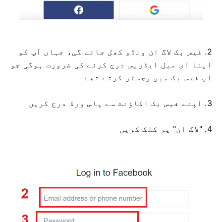
2. فیس بک لاگ ان ونڈو کھل جائے گی، جہاں آپ کو
اپنا ای میل ایڈریس درج کرنے کی ضرورت ہوگی جو
آپ فیس بک میں رجسٹر کرتے تھے
3. اپنے فیس بک اکاؤنٹ سے پاس ورڈ درج کریں
4. "لاگ ان" پر کلک کریں