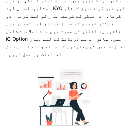
سکیں۔ واک تھرو میں اسناد تیار کرنا، ای میل
اور فون کی تصدیق کرنا، KYC دستاویزات اپ لوڈ
کرنا، ادائیگی کے طریقہ کار کو لنک کرنا، دو
فیکٹر تصدیق کو فعال کرنا، اور تصدیق میں
تاخیر یا انکار کی صورت میں عام اصلاحات شامل
ہیں۔ سائن اپ سے ٹریڈنگ کے لیے تیار IQ Option
اکاؤنٹ میں کم رکاوٹوں کے ساتھ جانے کے لیے ان
اقدامات پر عمل کریں۔