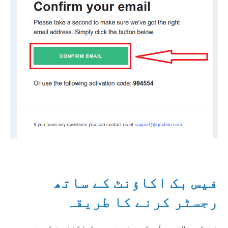
فیس بک اکاؤنٹ کے ساتھ
رجسٹر کرنے کا طریقہ
اس کے علاوہ، آپ کے پاس فیس بک اکاؤنٹ کے ذریعے