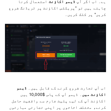
ہے۔ اب اگر آپ
ڈیمو اکاؤنٹ
استعمال کرنا
چاہتے ہیں تو "پریکٹس اکاؤنٹ پر ٹریڈنگ شروع
کریں" پر کلک کریں۔
اب آپ تجارت شروع کرنے کے قابل ہیں۔
ڈیمو
اکاؤنٹ میں
۔ ڈیمو
آپ کے پاس $10,000 ہیں
اکاؤنٹ آپ کے لیے پلیٹ فارم سے واقفیت حاصل
کرنے، مختلف اثاثوں پر اپنی تجارتی مہارتوں