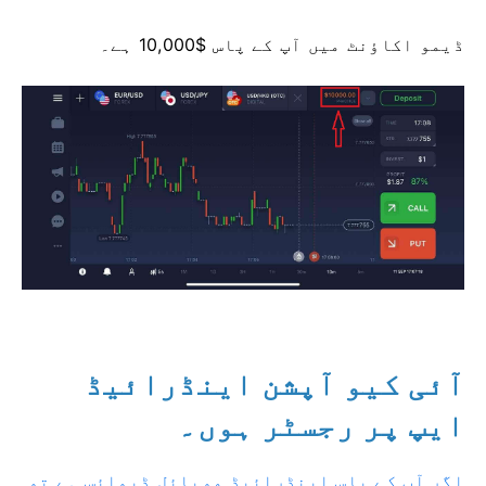
ڈیمو اکاؤنٹ میں آپ کے پاس $10,000 ہے۔
آئی کیو آپشن اینڈرائیڈ
ایپ پر رجسٹر ہوں۔
اگر آپ کے پاس اینڈرائیڈ موبائل ڈیوائس ہے تو