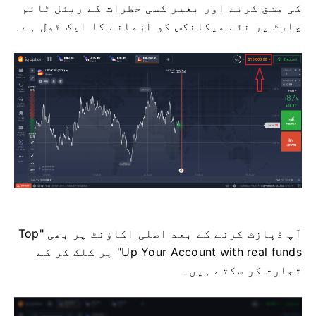
کی مشق کرنے اور بغیر کسی خطرات کے ریئل ٹائم
چارٹ پر نئے میکانکس کو آزمانے کا ایک ٹول ہے۔
آپ ڈپازٹ کرنے کے بعد اصلی اکاؤنٹ پر بھی "Top
Up Your Account with real funds" پر کلک کر کے
تجارت کر سکتے ہیں۔