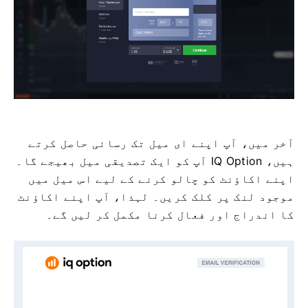
آخر میں، آپ اپنے ای میل تک رسائی حاصل کرتے
ہیں، IQ Option آپ کو ایک تصدیقی میل بھیجے گا۔
اپنے اکاؤنٹ کو چالو کرنے کے لیے اس میل میں
موجود لنک پر کلک کریں۔ لہذا، آپ اپنے اکاؤنٹ
کا اندراج اور فعال کرنا مکمل کر لیں گے۔