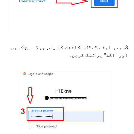
3. پھر اپنے گوگل اکاؤنٹ کا پاس ورڈ درج کریں
اور "اگلا" پر کلک کریں۔