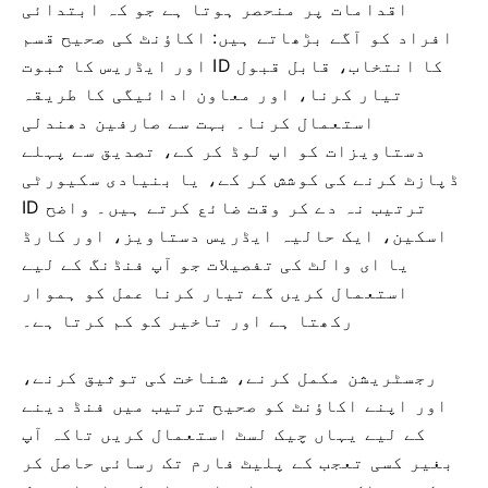
اقدامات پر منحصر ہوتا ہے جو کہ ابتدائی
افراد کو آگے بڑھاتے ہیں: اکاؤنٹ کی صحیح قسم
کا انتخاب، قابل قبول ID اور ایڈریس کا ثبوت
تیار کرنا، اور معاون ادائیگی کا طریقہ
استعمال کرنا۔ بہت سے صارفین دھندلی
دستاویزات کو اپ لوڈ کر کے، تصدیق سے پہلے
ڈپازٹ کرنے کی کوشش کر کے، یا بنیادی سکیورٹی
ترتیب نہ دے کر وقت ضائع کرتے ہیں۔ واضح ID
اسکین، ایک حالیہ ایڈریس دستاویز، اور کارڈ
یا ای والٹ کی تفصیلات جو آپ فنڈنگ ​​کے لیے
استعمال کریں گے تیار کرنا عمل کو ہموار
رکھتا ہے اور تاخیر کو کم کرتا ہے۔
رجسٹریشن مکمل کرنے، شناخت کی توثیق کرنے،
اور اپنے اکاؤنٹ کو صحیح ترتیب میں فنڈ دینے
کے لیے یہاں چیک لسٹ استعمال کریں تاکہ آپ
بغیر کسی تعجب کے پلیٹ فارم تک رسائی حاصل کر