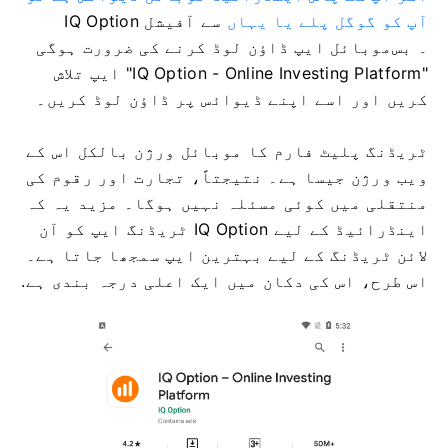
آپ کو گوگل پلے یا یہاں
سے آفیشل IQ Option
۔ بس
موبائل ایپ ڈاؤن لوڈ کرنے کی ضرورت ہوگی
"IQ Option - Online Investing Platform" ایپ تلاش
کریں اور اسے اپنے ڈیوائس پر ڈاؤن لوڈ کریں۔
ٹریڈنگ پلیٹ فارم کا موبائل ورژن بالکل اس کے
ویب ورژن جیسا ہے۔ نتیجتاً، تجارت اور رقوم کی
منتقلی میں کوئی مسئلہ نہیں ہوگا۔ مزید یہ کہ
اینڈرائیڈ کے لیے IQ Option ٹریڈنگ ایپ کو آن
لائن ٹریڈنگ کے لیے بہترین ایپ سمجھا جاتا ہے۔
اس طرح، اس کی دکان میں ایک اعلی درجہ بندی ہے.