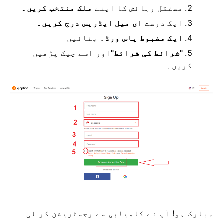
مستقل رہائش کا
اپنے
ملک منتخب کریں۔
ایک درست
ای میل ایڈریس درج کریں۔
ایک مضبوط پاس ورڈ
۔
بنائیں
"شرائط کی شرائط"
اور اسے چیک
پڑھیں
کریں۔
مبارک ہو! آپ نے کامیابی سے رجسٹریشن کر لی