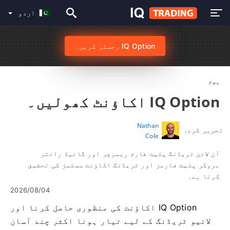
اردو
IQ Option رجسٹر کریں۔
ہوم
IQ Option اکاؤنٹ کھولیں۔
Nathan
تحریر کردہ
Cole
آن لائن ٹریڈنگ پلیٹ فارم ریسرچر اور گائیڈ رائٹر
بروکر پلیٹ فارمز اور ٹریڈنگ اکاؤنٹ سسٹمز کی تحقیق
کرتا ہے۔
2026/08/04
IQ Option اکاؤنٹ کی منظوری حاصل کرنا اور
لائیو ٹریڈنگ کے لیے تیار ہونا اکثر چند آسان