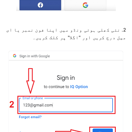
2. نئی کھلی ہوئی ونڈو میں اپنا فون نمبر یا ای
میل درج کریں اور "اگلا" پر کلک کریں۔