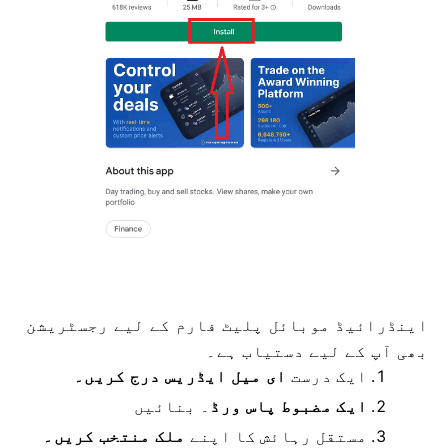
اینڈرائیڈ موبائل پلیٹ فارم کے لیے رجسٹریشن
بھی آپ کے لیے دستیاب ہے۔
ایک درست
ای میل ایڈریس درج کریں۔
ایک مضبوط پاس ورڈ
۔
بنائیں
مستقل رہائش کا
اپنے
ملک منتخب کریں۔