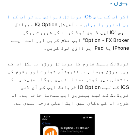
ہوں۔
اگر آپ کے پاس iOS موبائل ڈیوائس ہے تو آپ کو ا
یپ اسٹور یا یہاں
سے آفیشل IQ Option موبائل
۔ بس "IQ
ایپ ڈاؤن لوڈ کرنے کی ضرورت ہوگی
Option - FX Broker" ایپ تلاش کریں اور اسے اپنے
iPhone یا iPad پر ڈاؤن لوڈ کریں۔
ٹریڈنگ پلیٹ فارم کا موبائل ورژن بالکل اس کے
ویب ورژن جیسا ہے۔ نتیجتاً، تجارت اور رقوم کی
منتقلی میں کوئی مسئلہ نہیں ہوگا۔ مزید یہ کہ
iOS کے لیے IQ Option ٹریڈنگ ایپ کو آن لائن
ٹریڈنگ کے لیے بہترین ایپ سمجھا جاتا ہے۔ اس
طرح، اس کی دکان میں ایک اعلی درجہ بندی ہے.