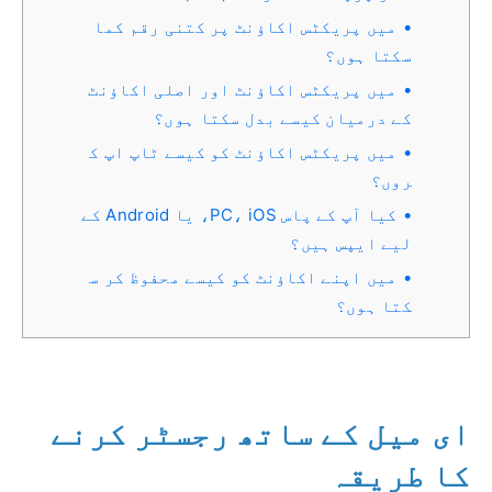
میں پریکٹس اکاؤنٹ پر کتنی رقم کما
سکتا ہوں؟
میں پریکٹس اکاؤنٹ اور اصلی اکاؤنٹ
کے درمیان کیسے بدل سکتا ہوں؟
میں پریکٹس اکاؤنٹ کو کیسے ٹاپ اپ ک
روں؟
کیا آپ کے پاس PC، iOS، یا Android کے
لیے ایپس ہیں؟
میں اپنے اکاؤنٹ کو کیسے محفوظ کر س
کتا ہوں؟
ای میل کے ساتھ رجسٹر کرنے
کا طریقہ