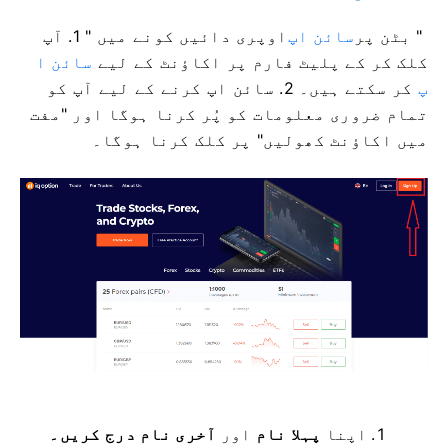
" بٹن پر
سائن اپ
اوپری دائیں کونے میں "
1. آپ
کلک کر کے پلیٹ فارم پر اکاؤنٹ کے لیے
سائن ا
پ
کر سکتے ہیں۔ 2. سائن اپ کرنے کے لیے آپ کو
تمام ضروری معلومات کو پُر کرنا ہوگا اور "مفت
میں اکاؤنٹ کھولیں" پر کلک کرنا ہوگا۔
اپنا
پہلا نام
اور
آخری نام درج کریں۔