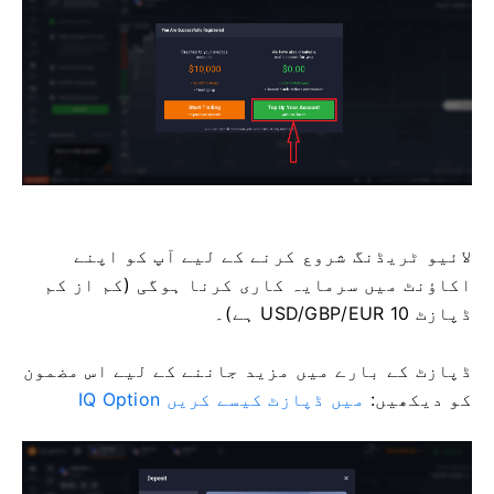
لائیو ٹریڈنگ شروع کرنے کے لیے آپ کو اپنے
اکاؤنٹ میں سرمایہ کاری کرنا ہوگی (کم از کم
ڈپازٹ 10 USD/GBP/EUR ہے)۔
ڈپازٹ کے بارے میں مزید جاننے کے لیے اس مضمون
کو دیکھیں:
IQ Option میں ڈپازٹ کیسے کریں