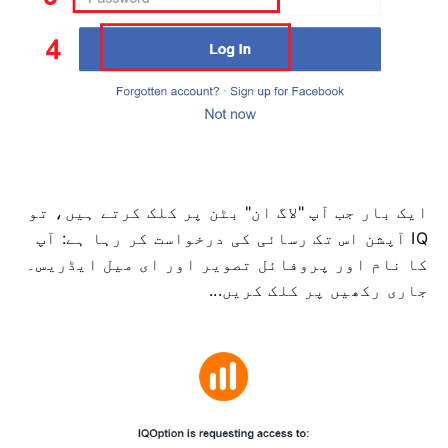
ایک بار جب آپ "لاگ ان" بٹن پر کلک کرتے ہیں، تو
IQ آپشن اس تک رسائی کی درخواست کر رہا ہے: آپ
کا نام اور پروفائل تصویر اور ای میل ایڈریس۔
جاری رکھیں پر کلک کریں...