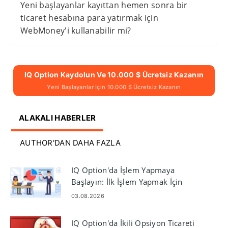
Yeni başlayanlar kayıttan hemen sonra bir
ticaret hesabına para yatırmak için
WebMoney'i kullanabilir mi?
IQ Option Kaydolun Ve 10.000 $ Ücretsiz Kazanın
Yeni Başlayanlar Için 10.000 $ Ücretsiz Kazanın
ALAKALI HABERLER
AUTHOR'DAN DAHA FAZLA
IQ Option'da İşlem Yapmaya
Başlayın: İlk İşlem Yapmak İçin
Başlangıç ​​Adımları
03.08.2026
IQ Option'da İkili Opsiyon Ticareti