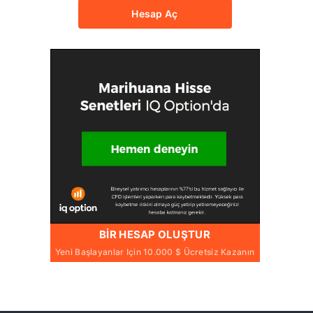
Hesap Aç
BIR HESAP OLUŞTUR
Yeni Başlayanlar Için 10.000 $ Ücretsiz Kazanın