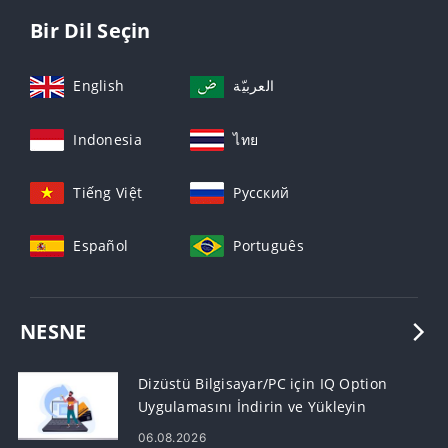
Bir Dil Seçin
English
العربيّة
Indonesia
ไทย
Tiếng Việt
Русский
Español
Português
NESNE
Dizüstü Bilgisayar/PC için IQ Option
Uygulamasını İndirin ve Yükleyin
(Windows, macOS)
06.08.2026