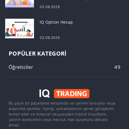
03.08.2026
IQ Option Hesap
03.08.2026
POPÜLER KATEGORI
Öğreticiler
49
Bu yayın bir pazarlama iletişimidir ve yatırım tavsiyesi veya
araştırma içermez. İçeriği, uzmanlarımızın genel görüşlerini
temsil eder ve bireysel okuyucuların kişisel koşullarını,
yatırım deneyimini veya mevcut mali durumunu dikkate
almaz.