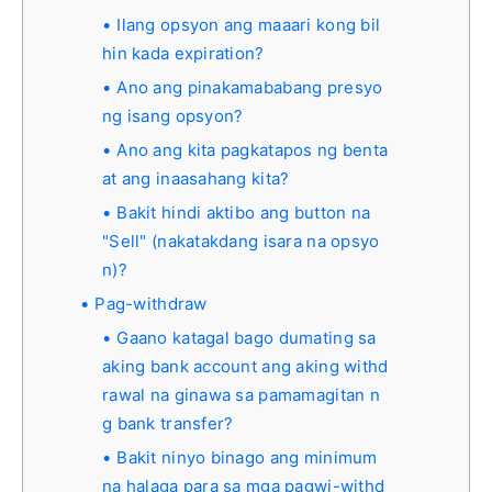
Ilang opsyon ang maaari kong bil
hin kada expiration?
Ano ang pinakamababang presyo
ng isang opsyon?
Ano ang kita pagkatapos ng benta
at ang inaasahang kita?
Bakit hindi aktibo ang button na
"Sell" (nakatakdang isara na opsyo
n)?
Pag-withdraw
Gaano katagal bago dumating sa
aking bank account ang aking withd
rawal na ginawa sa pamamagitan n
g bank transfer?
Bakit ninyo binago ang minimum
na halaga para sa mga pagwi-withd