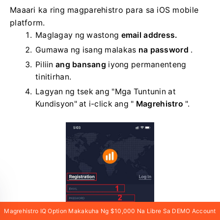
Maaari ka ring magparehistro para sa iOS mobile
platform.
Maglagay ng wastong
email address.
Gumawa ng isang malakas
na password
.
Piliin
ang bansang
iyong permanenteng
tinitirhan.
Lagyan ng tsek ang "Mga Tuntunin at
Kundisyon" at i-click ang "
Magrehistro
".
Magrehistro IQ Option Makakuha Ng $10,000 Na Libre Sa DEMO Account