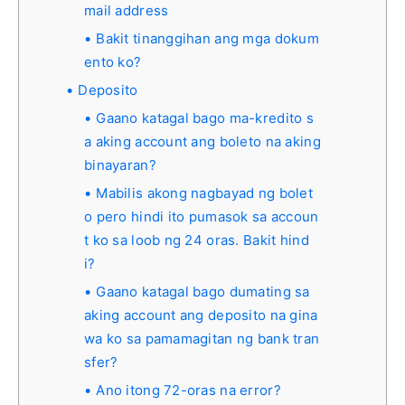
mail address
Bakit tinanggihan ang mga dokum
ento ko?
Deposito
Gaano katagal bago ma-kredito s
a aking account ang boleto na aking
binayaran?
Mabilis akong nagbayad ng bolet
o pero hindi ito pumasok sa accoun
t ko sa loob ng 24 oras. Bakit hind
i?
Gaano katagal bago dumating sa
aking account ang deposito na gina
wa ko sa pamamagitan ng bank tran
sfer?
Ano itong 72-oras na error?