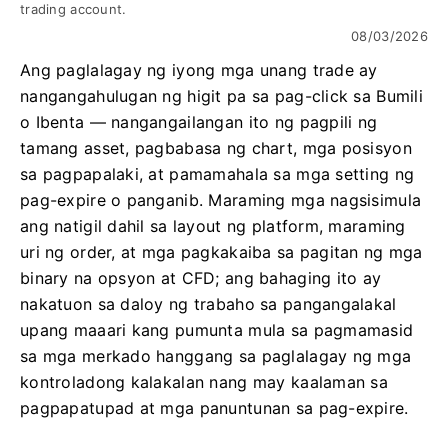
trading account.
08/03/2026
Ang paglalagay ng iyong mga unang trade ay
nangangahulugan ng higit pa sa pag-click sa Bumili
o Ibenta — nangangailangan ito ng pagpili ng
tamang asset, pagbabasa ng chart, mga posisyon
sa pagpapalaki, at pamamahala sa mga setting ng
pag-expire o panganib. Maraming mga nagsisimula
ang natigil dahil sa layout ng platform, maraming
uri ng order, at mga pagkakaiba sa pagitan ng mga
binary na opsyon at CFD; ang bahaging ito ay
nakatuon sa daloy ng trabaho sa pangangalakal
upang maaari kang pumunta mula sa pagmamasid
sa mga merkado hanggang sa paglalagay ng mga
kontroladong kalakalan nang may kaalaman sa
pagpapatupad at mga panuntunan sa pag-expire.