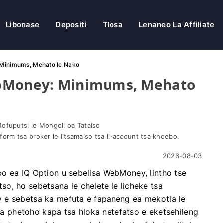
Libonase
Depositi
Tlosa
Lenaneo La Affiliate
 Minimums, Mehato le Nako
ebMoney: Minimums, Mehato
Mofuputsi le Mongoli oa Tataiso
latform tsa broker le litsamaiso tsa li-account tsa khoebo.
2026-08-03
o ea IQ Option u sebelisa WebMoney, lintho tse
o, ho sebetsana le chelete le licheke tsa
 e sebetsa ka mefuta e fapaneng ea mekotla le
tsa phetoho kapa tsa hloka netefatso e eketsehileng