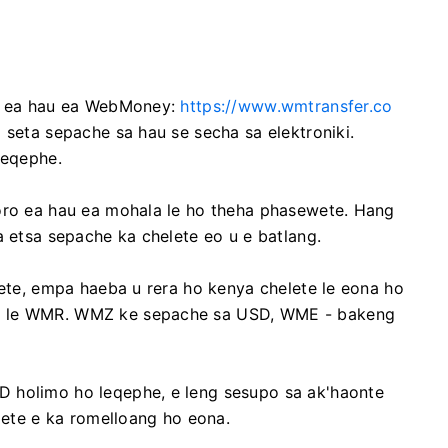
te ea hau ea WebMoney:
https://www.wmtransfer.co
 seta sepache sa hau se secha sa elektroniki.
leqephe.
omoro ea hau ea mohala le ho theha phasewete. Hang
a etsa sepache ka chelete eo u e batlang.
lete, empa haeba u rera ho kenya chelete le eona ho
E le WMR. WMZ ke sepache sa USD, WME - bakeng
 holimo ho leqephe, e leng sesupo sa ak'haonte
elete e ka romelloang ho eona.