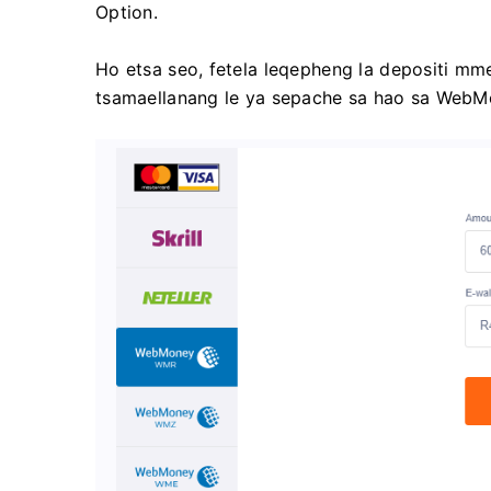
Option.
Ho etsa seo, fetela leqepheng la depositi m
tsamaellanang le ya sepache sa hao sa WebM