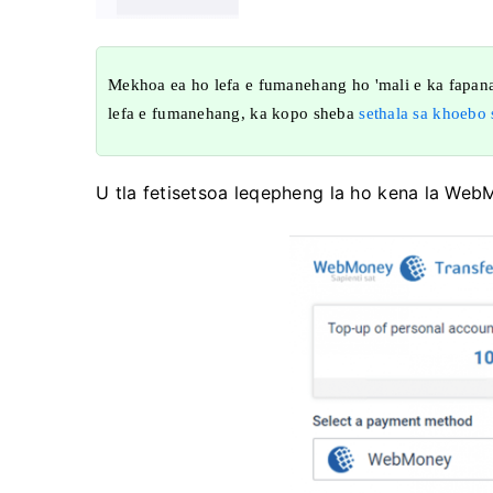
Mekhoa ea ho lefa e fumanehang ho 'mali e ka fapan
lefa e fumanehang, ka kopo sheba
sethala sa khoebo
U tla fetisetsoa leqepheng la ho kena la We