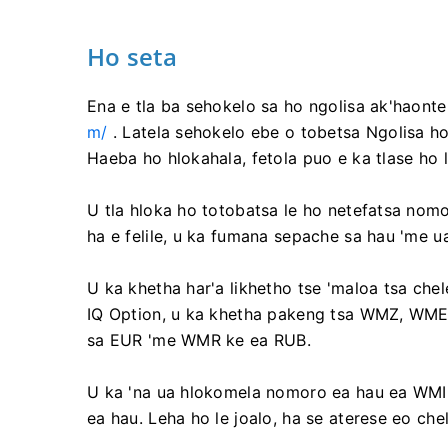
Ho seta
Ena e tla ba sehokelo sa ho ngolisa ak'haon
m/
. Latela sehokelo ebe o tobetsa Ngolisa ho
Haeba ho hlokahala, fetola puo e ka tlase ho 
​​U tla hloka ho totobatsa le ho netefatsa n
ha e felile, u ka fumana sepache sa hau 'me u
U ka khetha har'a likhetho tse 'maloa tsa che
IQ Option, u ka khetha pakeng tsa WMZ, WM
sa EUR 'me WMR ke ea RUB.
U ka 'na ua hlokomela nomoro ea hau ea WMID
ea hau. Leha ho le joalo, ha se aterese eo ch