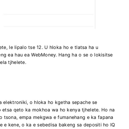
te, le lipalo tse 12. U hloka ho e tlatsa ha u
eng ea hau ea WebMoney. Hang ha o se o lokisitse
la tjhelete.
a elektroniki, o hloka ho kgetha sepache se
 o etsa qeto ka mokhoa wa ho kenya tjhelete. Ho na
ho tsona, empa mekgwa e fumanehang e ka fapana
e e kene, o ka e sebedisa bakeng sa depositi ho IQ