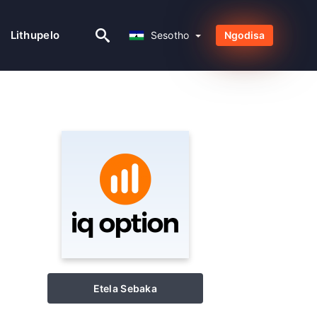
Sesotho
Lithupelo
Sesotho
Ngodisa
Etela Sebaka