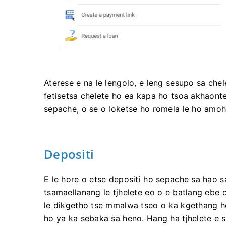
Aterese e na le lengolo, e leng sesupo sa chele
fetisetsa chelete ho ea kapa ho tsoa akhaont
sepache, o se o loketse ho romela le ho amohe
Depositi
E le hore o etse depositi ho sepache sa hao s
tsamaellanang le tjhelete eo o e batlang ebe
le dikgetho tse mmalwa tseo o ka kgethang 
ho ya ka sebaka sa heno. Hang ha tjhelete e s