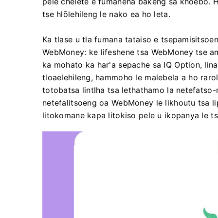
pele chelete e fumaneha bakeng sa khoebo. H
tse hlōlehileng le nako ea ho leta.
Ka tlase u tla fumana tataiso e tsepamisitsoe
WebMoney: ke lifeshene tsa WebMoney tse am
ka mohato ka har'a sepache sa IQ Option, lin
tloaelehileng, hammoho le malebela a ho rarol
totobatsa lintlha tsa lethathamo la netefatso
netefalitsoeng oa WebMoney le likhoutu tsa l
litokomane kapa litokiso pele u ikopanya le ts'