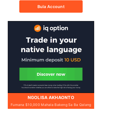
Bula Account
NGOLISA AKHAONTO
Fumana $10,000 Mahala Bakeng Sa Ba Qalang