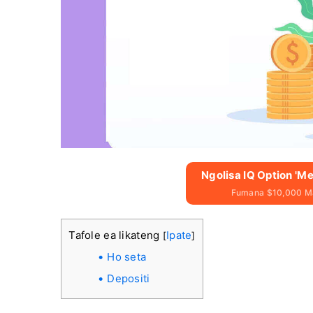
Ngolisa IQ Option '
Fumana $10,000 Ma
Tafole ea likateng
Ipate
[
]
Ho seta
Depositi