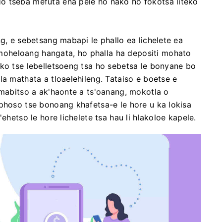
o tseba mefuta ena pele ho nako ho fokotsa liteko
ng, e sebetsang mabapi le phallo ea lichelete ea
oheloang hangata, ho phalla ha depositi mohato
ako tse lebelletsoeng tsa ho sebetsa le bonyane bo
la mathata a tloaelehileng. Tataiso e boetse e
-mabitso a ak'haonte a ts'oanang, mokotla o
iphoso tse bonoang khafetsa-e le hore u ka lokisa
ehetso le hore lichelete tsa hau li hlakoloe kapele.