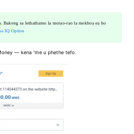
a. Bakeng sa lethathamo la morao-rao la mekhoa ea ho
 sa IQ Option
bMoney — kena 'me u phethe tefo.