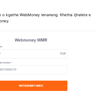
me o kgethe WebMoney lenaneng. Khetha tjhelete e
oney.