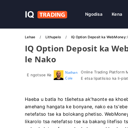
Ngodisa
Kena
Lehae
Lithupelo
IQ Option Deposit ka WebMoney:
IQ Option Deposit ka W
le Nako
Online Trading Platform 
Nathan
E ngotsoe Ke
Cole
E etsa lipatlisiso ka li-p
Haeba u batla ho tšehetsa ak'haonte ea khoeb
amehang hangata ke bonyane, nako ea ts'ebets
netefatso tse ka bolokang phetiso. WebMoney
likarolo tsa netefatso tse ka bakang litefiso 