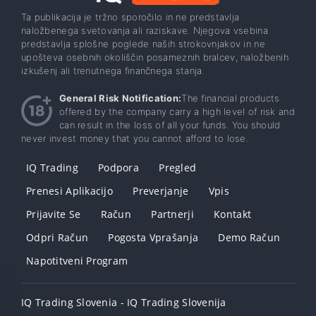
Ta publikacija je tržno sporočilo in ne predstavlja
naložbenega svetovanja ali raziskave. Njegova vsebina
predstavlja splošne poglede naših strokovnjakov in ne
upošteva osebnih okoliščin posameznih bralcev, naložbenih
izkušenj ali trenutnega finančnega stanja.
General Risk Notification:
The financial products
offered by the company carry a high level of risk and
can result in the loss of all your funds. You should
never invest money that you cannot afford to lose.
IQ Trading
Podpora
Pregled
Prenesi Aplikacijo
Preverjanje
Vpis
Prijavite Se
Račun
Partnerji
Kontakt
Odpri Račun
Pogosta Vprašanja
Demo Račun
Napotitveni Program
IQ Trading Slovenia - IQ Trading Slovenija