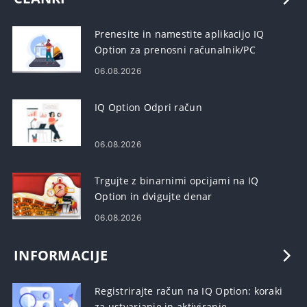
Prenesite in namestite aplikacijo IQ
Option za prenosni računalnik/PC
(Windows, macOS)
06.08.2026
IQ Option Odpri račun
06.08.2026
Trgujte z binarnimi opcijami na IQ
Option in dvigujte denar
06.08.2026
INFORMACIJE
Registrirajte račun na IQ Option: koraki
za ustvarjanje in aktiviranje