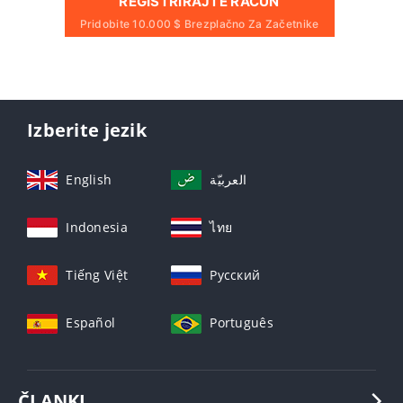
REGISTRIRAJTE RAČUN
Pridobite 10.000 $ Brezplačno Za Začetnike
Izberite jezik
English
العربيّة
Indonesia
ไทย
Tiếng Việt
Русский
Español
Português
ČLANKI