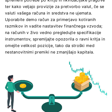
spremeni potrebe po kritju in likvidacijske pragove
ter kako veljajo provizije za pretvorbo valut, če se
valuti vašega računa in sredstva ne ujemata.
Uporabite demo račun za primerjavo kotiranih
razmikov in vadite nastavitev finančnega vzvoda;
na računih v živo vedno pregledujte specifikacije
instrumentov, spremljajte opozorila o ravni kritja in
omejite velikost pozicije, tako da stroški med
nestanovitnimi premiki ne zmanjšajo kapitala.