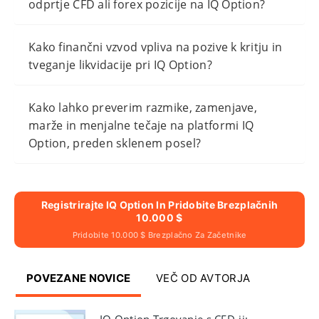
odprtje CFD ali forex pozicije na IQ Option?
Kako finančni vzvod vpliva na pozive k kritju in
tveganje likvidacije pri IQ Option?
Kako lahko preverim razmike, zamenjave,
marže in menjalne tečaje na platformi IQ
Option, preden sklenem posel?
Registrirajte IQ Option In Pridobite Brezplačnih
10.000 $
Pridobite 10.000 $ Brezplačno Za Začetnike
POVEZANE NOVICE
VEČ OD AVTORJA
IQ Option Trgovanje s CFD-ji: