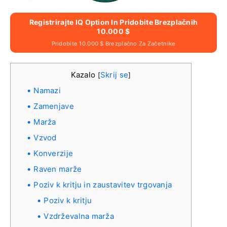
Registrirajte IQ Option In Pridobite Brezplačnih
10.000 $
Pridobite 10.000 $ Brezplačno Za Začetnike
Kazalo
Skrij se
[
]
Namazi
Zamenjave
Marža
Vzvod
Konverzije
Raven marže
Poziv k kritju in zaustavitev trgovanja
Poziv k kritju
Vzdrževalna marža