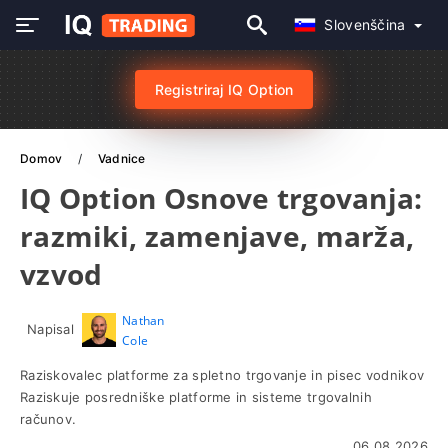
Slovenščina
Registriraj IQ Option
Domov
Vadnice
IQ Option Osnove trgovanja:
razmiki, zamenjave, marža,
vzvod
Nathan
Napisal
Cole
Raziskovalec platforme za spletno trgovanje in pisec vodnikov
Raziskuje posredniške platforme in sisteme trgovalnih
računov.
06.08.2026