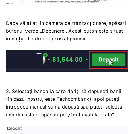
Dacă vă aflați în camera de tranzacționare, apăsați
butonul verde „Depunere”. Acest buton este situat
în colțul din dreapta sus al paginii.
2. Selectați banca la care doriți să depuneți banii
(în cazul nostru, este Techcombank), apoi puteți
introduce manual suma depusă sau puteți selecta
una din listă și apăsați pe „Continuați la plată”.