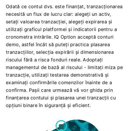
Odată ce contul dvs. este finanțat, tranzacționarea
necesită un flux de lucru clar: alegeți un activ,
setați valoarea tranzacției, alegeți expirarea și
utilizați graficul platformei și indicatorii pentru a
cronometra intrările. IQ Option acceptă conturi
demo, astfel încât să puteți practica plasarea
tranzacțiilor, selecția expirării și dimensionarea
riscului fără a risca fonduri reale. Adoptați
managementul de bază al riscului - limitați miza pe
tranzacție, utilizați testarea demonstrativă și
examinați confirmările comenzilor înainte de a
confirma. Pașii care urmează vă vor ghida prin
finanțarea contului și plasarea unei tranzacții cu
opțiuni binare în siguranță și eficient.