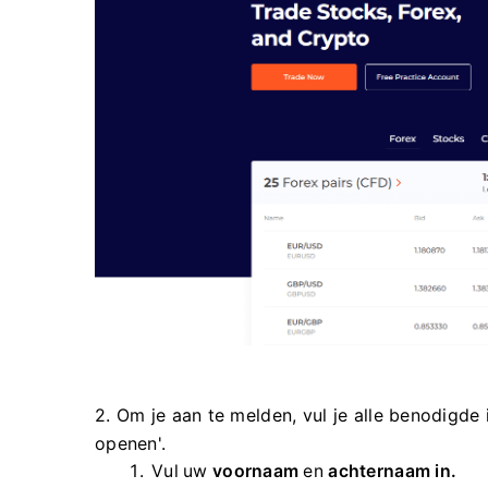
2. Om je aan te melden, vul je alle benodigde 
openen'.
Vul uw
voornaam
en
achternaam in.