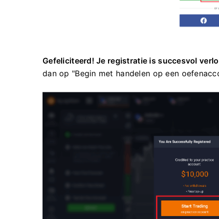
Gefeliciteerd! Je registratie is succesvol ve
dan op "Begin met handelen op een oefenacco