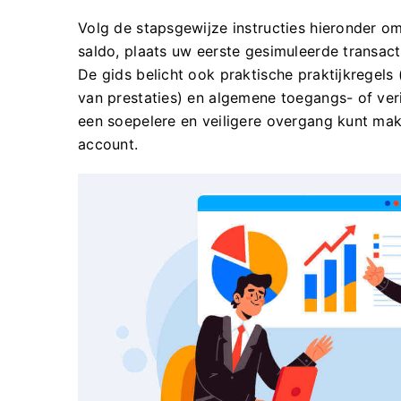
Volg de stapsgewijze instructies hieronder om
saldo, plaats uw eerste gesimuleerde transact
De gids belicht ook praktische praktijkregels (
van prestaties) en algemene toegangs- of ver
een soepelere en veiligere overgang kunt ma
account.