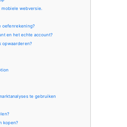
e mobiele webversie.
e oefenrekening?
unt en het echte account?
jk opwaarderen?
?
ption
 marktanalyses te gebruiken
elen?
um kopen?