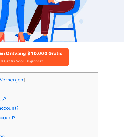
 En Ontvang $ 10.000 Gratis
0 Gratis Voor Beginners
Verbergen
]
es?
account?
ccount?
app