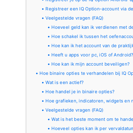
Registreer een IQ Option-account via d
Veelgestelde vragen (FAQ)
Hoeveel geld kan ik verdienen met d
Hoe schakel ik tussen het oefenacco
Hoe kan ik het account van de prakti
Heeft u apps voor pc, iOS of Android
Hoe kan ik mijn account beveiligen?
Hoe binaire opties te verhandelen bij IQ O
Wat is een actief?
Hoe handel je in binaire opties?
Hoe grafieken, indicatoren, widgets en
Veelgestelde vragen (FAQ)
Wat is het beste moment om te hand
Hoeveel opties kan ik per vervaldat