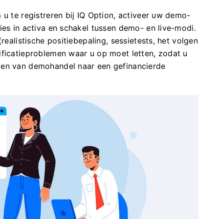
 u te registreren bij IQ Option, activeer uw demo-
ies in activa en schakel tussen demo- en live-modi.
realistische positiebepaling, sessietests, het volgen
ificatieproblemen waar u op moet letten, zodat u
ken van demohandel naar een gefinancierde