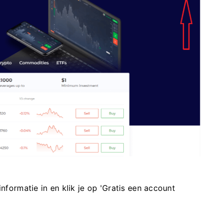
informatie in en klik je op 'Gratis een account