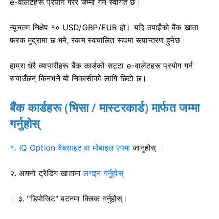
e-वालेटहरू प्रयोग गरेर जम्मा गर्न स्वागत छ।
न्यूनतम निक्षेप १० USD/GBP/EUR हो। यदि तपाईंको बैंक खाता
फरक मुद्रामा छ भने, रकम स्वचालित रूपमा रूपान्तरण हुनेछ।
हाम्रा धेरै व्यापारीहरू बैंक कार्डको सट्टा e-वालेटहरू प्रयोग गर्न
रुचाउँछन् किनभने यो निकासीको लागि छिटो छ।
बैंक कार्डहरू (भिसा / मास्टरकार्ड) मार्फत जम्मा
गर्नुहोस्
१. IQ Option वेबसाइट वा मोबाइल एपमा
जानुहोस्
।
२.
आफ्नो ट्रेडिंग खातामा
लगइन गर्नुहोस्
। ३. "डिपोजिट" बटनमा क्लिक गर्नुहोस्।