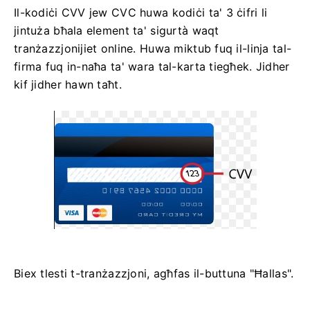
Il-kodiċi CVV jew СVС huwa kodiċi ta' 3 ċifri li
jintuża bħala element ta' sigurtà waqt
tranżazzjonijiet online. Huwa miktub fuq il-linja tal-
firma fuq in-naħa ta' wara tal-karta tiegħek. Jidher
kif jidher hawn taħt.
Biex tlesti t-tranżazzjoni, agħfas il-buttuna "Ħallas".