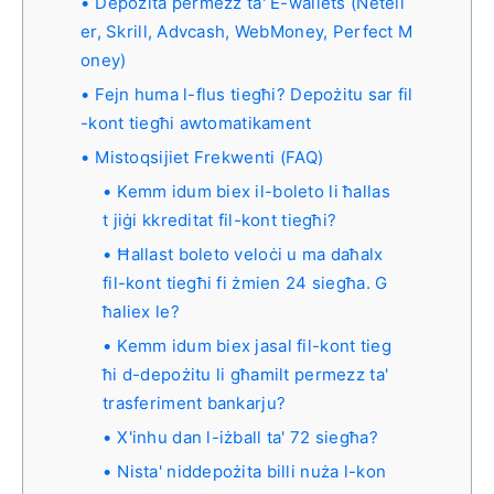
Depożita permezz ta' E-wallets (Netell
er, Skrill, Advcash, WebMoney, Perfect M
oney)
Fejn huma l-flus tiegħi? Depożitu sar fil
-kont tiegħi awtomatikament
Mistoqsijiet Frekwenti (FAQ)
Kemm idum biex il-boleto li ħallas
t jiġi kkreditat fil-kont tiegħi?
Ħallast boleto veloċi u ma daħalx
fil-kont tiegħi fi żmien 24 siegħa. G
ħaliex le?
Kemm idum biex jasal fil-kont tieg
ħi d-depożitu li għamilt permezz ta'
trasferiment bankarju?
X'inhu dan l-iżball ta' 72 siegħa?
Nista' niddepożita billi nuża l-kon