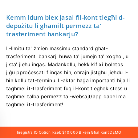
Kemm idum biex jasal fil-kont tiegħi d-
depożitu li għamilt permezz ta'
trasferiment bankarju?
Il-limitu ta' żmien massimu standard għat-
trasferimenti bankarji huwa ta' jumejn ta' xogħol, u
jista' jieħu inqas. Madankollu, hekk kif xi boletos
jiġu pproċessati f'inqas ħin, oħrajn jistgħu jieħdu l-
ħin kollu tat-terminu. L-aktar ħaġa importanti hija li
tagħmel it-trasferiment fuq il-kont tiegħek stess u
tagħmel talba permezz tal-websajt/app qabel ma
tagħmel it-trasferiment!
X'inhu dan l-iżball ta' 72 siegħa?
Irreġistra IQ Option Ikseb $10,000 B'xejn Għal Kont DEMO