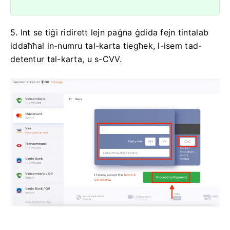
5. Int se tiġi ridirett lejn paġna ġdida fejn tintalab
iddaħħal in-numru tal-karta tiegħek, l-isem tad-
detentur tal-karta, u s-CVV.