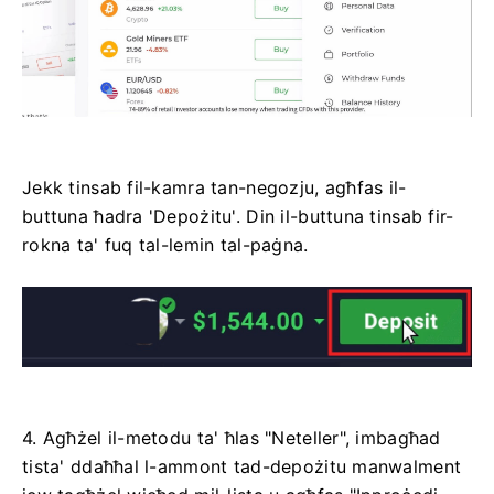
Jekk tinsab fil-kamra tan-negozju, agħfas il-
buttuna ħadra 'Depożitu'. Din il-buttuna tinsab fir-
rokna ta' fuq tal-lemin tal-paġna.
4. Agħżel il-metodu ta' ħlas "Neteller", imbagħad
tista' ddaħħal l-ammont tad-depożitu manwalment