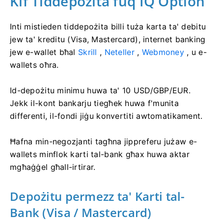
Kif Tiddepożita fuq IQ Option
Inti mistieden tiddepożita billi tuża karta ta' debitu
jew ta' kreditu (Visa, Mastercard), internet banking
jew e-wallet bħal
Skrill
,
Neteller
,
Webmoney
, u e-
wallets oħra.
Id-depożitu minimu huwa ta' 10 USD/GBP/EUR.
Jekk il-kont bankarju tiegħek huwa f'munita
differenti, il-fondi jiġu konvertiti awtomatikament.
Ħafna min-negozjanti tagħna jippreferu jużaw e-
wallets minflok karti tal-bank għax huwa aktar
mgħaġġel għall-irtirar.
Depożitu permezz ta' Karti tal-
Bank (Visa / Mastercard)