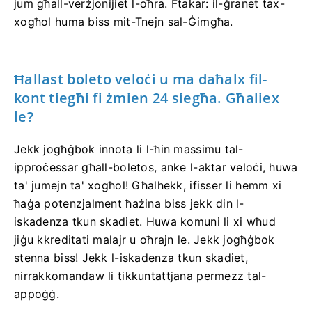
jum għall-verżjonijiet l-oħra. Ftakar: il-ġranet tax-
xogħol huma biss mit-Tnejn sal-Ġimgħa.
Ħallast boleto veloċi u ma daħalx fil-
kont tiegħi fi żmien 24 siegħa. Għaliex
le?
Jekk jogħġbok innota li l-ħin massimu tal-
ipproċessar għall-boletos, anke l-aktar veloċi, huwa
ta' jumejn ta' xogħol! Għalhekk, ifisser li hemm xi
ħaġa potenzjalment ħażina biss jekk din l-
iskadenza tkun skadiet. Huwa komuni li xi wħud
jiġu kkreditati malajr u oħrajn le. Jekk jogħġbok
stenna biss! Jekk l-iskadenza tkun skadiet,
nirrakkomandaw li tikkuntattjana permezz tal-
appoġġ.