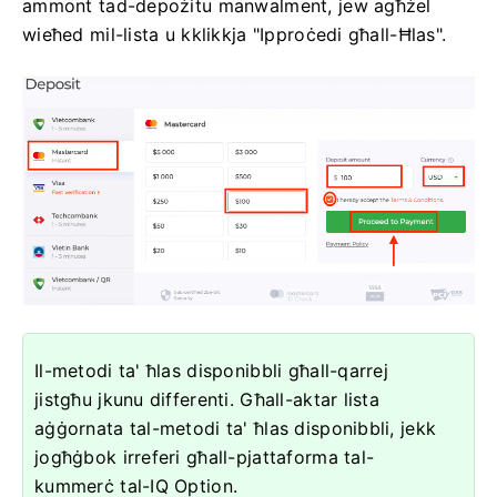
ammont tad-depożitu manwalment, jew agħżel
wieħed mil-lista u kklikkja "Ipproċedi għall-Ħlas".
Il-metodi ta' ħlas disponibbli għall-qarrej
jistgħu jkunu differenti. Għall-aktar lista
aġġornata tal-metodi ta' ħlas disponibbli, jekk
jogħġbok irreferi għall-pjattaforma tal-
kummerċ tal-IQ Option.