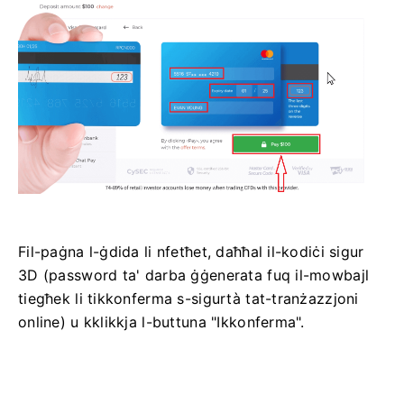
Fil-paġna l-ġdida li nfetħet, daħħal il-kodiċi sigur
3D (password ta' darba ġġenerata fuq il-mowbajl
tiegħek li tikkonferma s-sigurtà tat-tranżazzjoni
online) u kklikkja l-buttuna "Ikkonferma".