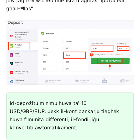
jew tagħżel wieħed mil-lista u agħfas "Ipproċedi
għall-Ħlas".
Id-depożitu minimu huwa ta' 10
USD/GBP/EUR. Jekk il-kont bankarju tiegħek
huwa f'munita differenti, il-fondi jiġu
konvertiti awtomatikament.