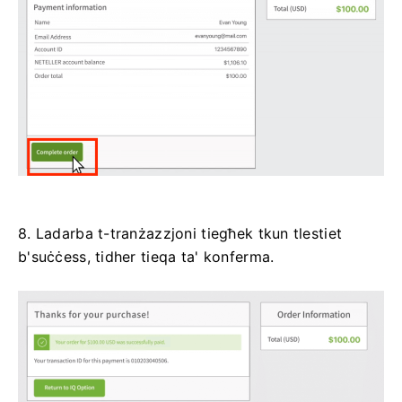
8. Ladarba t-tranżazzjoni tiegħek tkun tlestiet
b'suċċess, tidher tieqa ta' konferma.