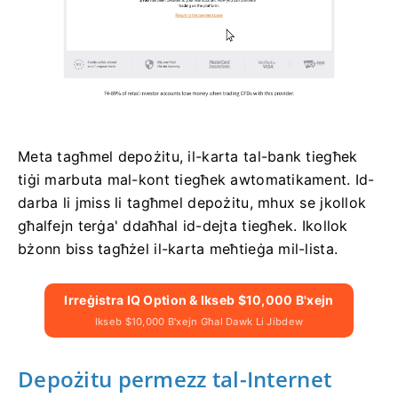
Meta tagħmel depożitu, il-karta tal-bank tiegħek
tiġi marbuta mal-kont tiegħek awtomatikament. Id-
darba li jmiss li tagħmel depożitu, mhux se jkollok
għalfejn terġa' ddaħħal id-dejta tiegħek. Ikollok
bżonn biss tagħżel il-karta meħtieġa mil-lista.
Irreġistra IQ Option & Ikseb $10,000 B'xejn
Ikseb $10,000 B'xejn Għal Dawk Li Jibdew
Depożitu permezz tal-Internet