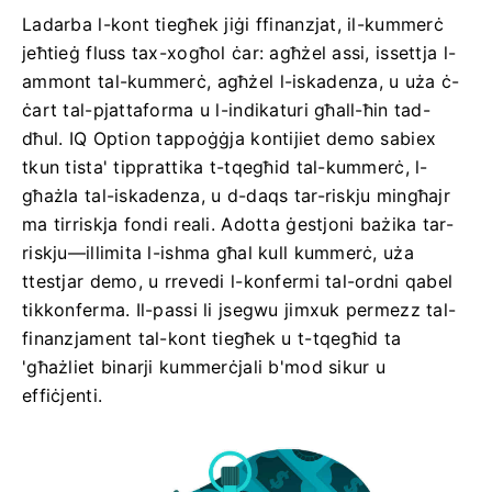
Ladarba l-kont tiegħek jiġi ffinanzjat, il-kummerċ
jeħtieġ fluss tax-xogħol ċar: agħżel assi, issettja l-
ammont tal-kummerċ, agħżel l-iskadenza, u uża ċ-
ċart tal-pjattaforma u l-indikaturi għall-ħin tad-
dħul. IQ Option tappoġġja kontijiet demo sabiex
tkun tista' tipprattika t-tqegħid tal-kummerċ, l-
għażla tal-iskadenza, u d-daqs tar-riskju mingħajr
ma tirriskja fondi reali. Adotta ġestjoni bażika tar-
riskju—illimita l-ishma għal kull kummerċ, uża
ttestjar demo, u rrevedi l-konfermi tal-ordni qabel
tikkonferma. Il-passi li jsegwu jimxuk permezz tal-
finanzjament tal-kont tiegħek u t-tqegħid ta
'għażliet binarji kummerċjali b'mod sikur u
effiċjenti.