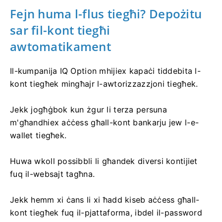
Fejn huma l-flus tiegħi? Depożitu
sar fil-kont tiegħi
awtomatikament
Il-kumpanija IQ Option mhijiex kapaċi tiddebita l-
kont tiegħek mingħajr l-awtorizzazzjoni tiegħek.
Jekk jogħġbok kun żgur li terza persuna
m'għandhiex aċċess għall-kont bankarju jew l-e-
wallet tiegħek.
Huwa wkoll possibbli li għandek diversi kontijiet
fuq il-websajt tagħna.
Jekk hemm xi ċans li xi ħadd kiseb aċċess għall-
kont tiegħek fuq il-pjattaforma, ibdel il-password