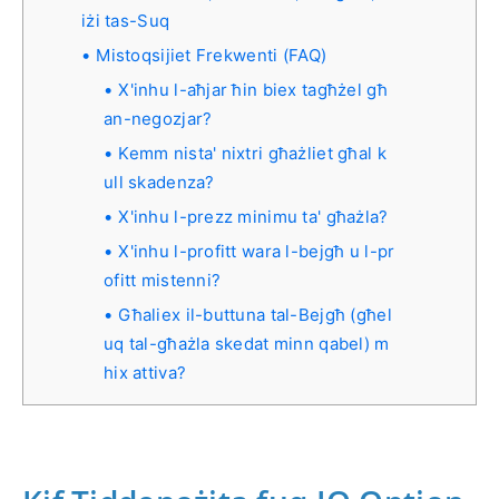
iżi tas-Suq
Mistoqsijiet Frekwenti (FAQ)
X'inhu l-aħjar ħin biex tagħżel għ
an-negozjar?
Kemm nista' nixtri għażliet għal k
ull skadenza?
X'inhu l-prezz minimu ta' għażla?
X'inhu l-profitt wara l-bejgħ u l-pr
ofitt mistenni?
Għaliex il-buttuna tal-Bejgħ (għel
uq tal-għażla skedat minn qabel) m
hix attiva?