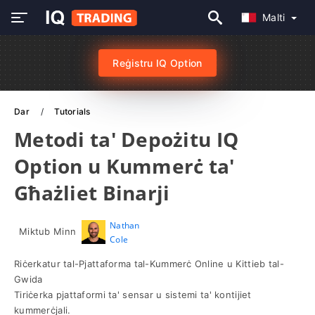
Malti
Reġistru IQ Option
Dar
Tutorials
Metodi ta' Depożitu IQ
Option u Kummerċ ta'
Għażliet Binarji
Nathan
Miktub Minn
Cole
Riċerkatur tal-Pjattaforma tal-Kummerċ Online u Kittieb tal-
Gwida
Tiriċerka pjattaformi ta' sensar u sistemi ta' kontijiet
kummerċjali.