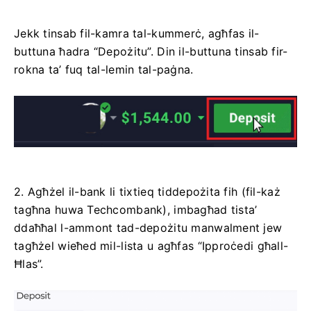
Jekk tinsab fil-kamra tal-kummerċ, agħfas il-
buttuna ħadra “Depożitu”. Din il-buttuna tinsab fir-
rokna ta’ fuq tal-lemin tal-paġna.
2. Agħżel il-bank li tixtieq tiddepożita fih (fil-każ
tagħna huwa Techcombank), imbagħad tista’
ddaħħal l-ammont tad-depożitu manwalment jew
tagħżel wieħed mil-lista u agħfas “Ipproċedi għall-
Ħlas”.