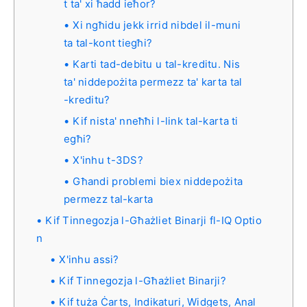
t ta' xi ħadd ieħor?
Xi ngħidu jekk irrid nibdel il-muni
ta tal-kont tiegħi?
Karti tad-debitu u tal-kreditu. Nis
ta' niddepożita permezz ta' karta tal
-kreditu?
Kif nista' nneħħi l-link tal-karta ti
egħi?
X'inhu t-3DS?
Għandi problemi biex niddepożita
permezz tal-karta
Kif Tinnegozja l-Għażliet Binarji fl-IQ Optio
n
X'inhu assi?
Kif Tinnegozja l-Għażliet Binarji?
Kif tuża Ċarts, Indikaturi, Widgets, Anal