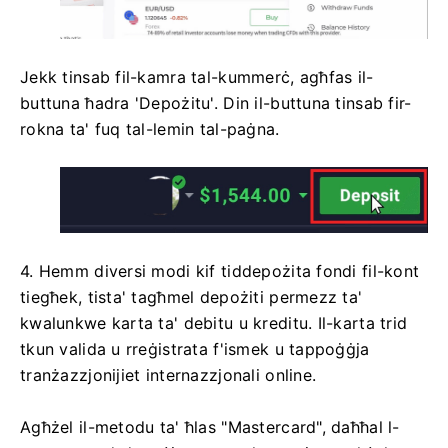
Jekk tinsab fil-kamra tal-kummerċ, agħfas il-
buttuna ħadra 'Depożitu'. Din il-buttuna tinsab fir-
rokna ta' fuq tal-lemin tal-paġna.
4. Hemm diversi modi kif tiddepożita fondi fil-kont
tiegħek, tista' tagħmel depożiti permezz ta'
kwalunkwe karta ta' debitu u kreditu. Il-karta trid
tkun valida u rreġistrata f'ismek u tappoġġja
tranżazzjonijiet internazzjonali online.
Agħżel il-metodu ta' ħlas "Mastercard", daħħal l-