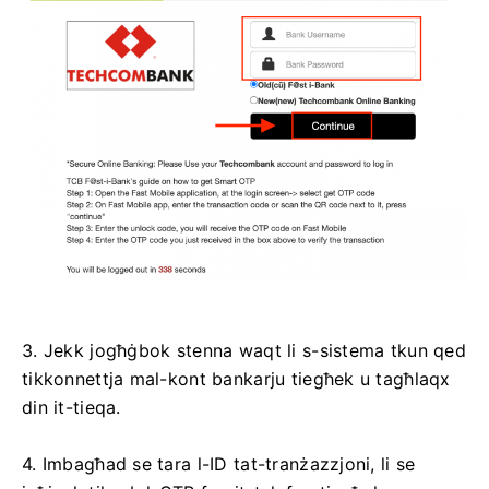
3. Jekk jogħġbok stenna waqt li s-sistema tkun qed
tikkonnettja mal-kont bankarju tiegħek u tagħlaqx
din it-tieqa.
4. Imbagħad se tara l-ID tat-tranżazzjoni, li se