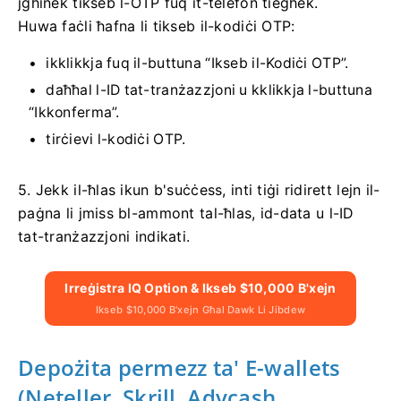
jgħinek tikseb l-OTP fuq it-telefon tiegħek.
Huwa faċli ħafna li tikseb il-kodiċi OTP:
ikklikkja fuq il-buttuna “Ikseb il-Kodiċi OTP”.
daħħal l-ID tat-tranżazzjoni u kklikkja l-buttuna
“Ikkonferma”.
tirċievi l-kodiċi OTP.
5. Jekk il-ħlas ikun b'suċċess, inti tiġi ridirett lejn il-
paġna li jmiss bl-ammont tal-ħlas, id-data u l-ID
tat-tranżazzjoni indikati.
Irreġistra IQ Option & Ikseb $10,000 B'xejn
Ikseb $10,000 B'xejn Għal Dawk Li Jibdew
Depożita permezz ta' E-wallets
(Neteller, Skrill, Advcash,