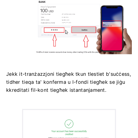
Jekk it-tranżazzjoni tiegħek tkun tlestiet b'suċċess,
tidher tieqa ta' konferma u l-fondi tiegħek se jiġu
kkreditati fil-kont tiegħek istantanjament.