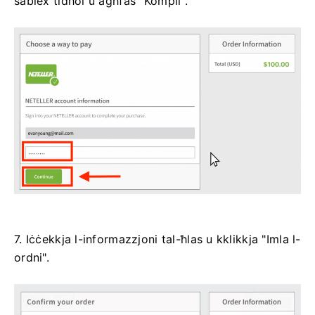
sabiex tidħol u agħfas "Kompli".
7. Iċċekkja l-informazzjoni tal-ħlas u kklikkja "Imla l-
ordni".