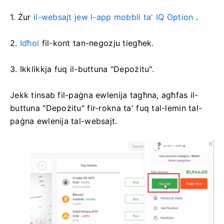
1. Żur
il-websajt jew l-app mobbli ta' IQ Option
.
2.
Idħol
fil-kont tan-negozju tiegħek.
3. Ikklikkja fuq il-buttuna "Depożitu".
Jekk tinsab fil-paġna ewlenija tagħna, agħfas il-
buttuna "Depożitu" fir-rokna ta' fuq tal-lemin tal-
paġna ewlenija tal-websajt.