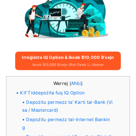
Irreġistra IQ Option & Ikseb $10,000 B'xejn
Ikseb $10,000 B'xejn Għal Dawk Li Jibdew
Werrej
Aħbi
[
]
Kif Tiddepożita fuq IQ Option
Depożitu permezz ta' Karti tal-Bank (Vi
sa / Mastercard)
Depożitu permezz tal-Internet Bankin
g