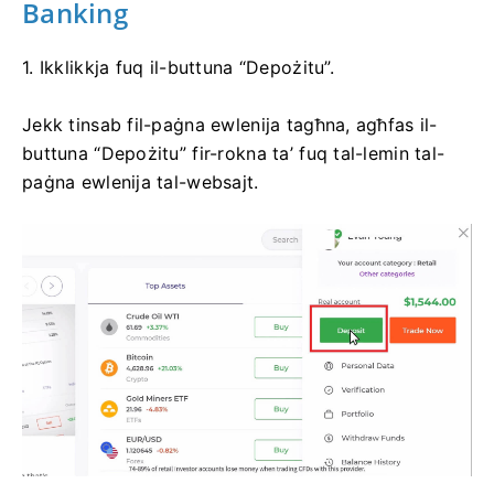
Banking
1. Ikklikkja fuq il-buttuna “Depożitu”.
Jekk tinsab fil-paġna ewlenija tagħna, agħfas il-
buttuna “Depożitu” fir-rokna ta’ fuq tal-lemin tal-
paġna ewlenija tal-websajt.