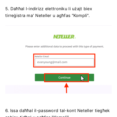
5. Daħħal l-indirizz elettroniku li użajt biex
tirreġistra ma' Neteller u agħfas "Kompli".
6. Issa daħħal il-password tal-kont Neteller tiegħek