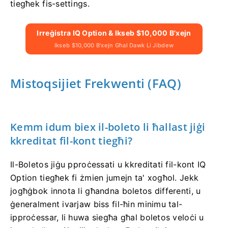
tiegħek fis-settings.
Irreġistra IQ Option & Ikseb $10,000 B'xejn
Ikseb $10,000 B'xejn Għal Dawk Li Jibdew
Mistoqsijiet Frekwenti (FAQ)
Kemm idum biex il-boleto li ħallast jiġi
kkreditat fil-kont tiegħi?
Il-Boletos jiġu pproċessati u kkreditati fil-kont IQ
Option tiegħek fi żmien jumejn ta' xogħol. Jekk
jogħġbok innota li għandna boletos differenti, u
ġeneralment ivarjaw biss fil-ħin minimu tal-
ipproċessar, li huwa siegħa għal boletos veloċi u