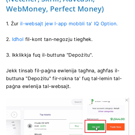
WebMoney, Perfect Money)
1. Żur
il-websajt jew l-app mobbli ta' IQ Option.
2.
Idħol
fil-kont tan-negozju tiegħek.
3. Ikklikkja fuq il-buttuna "Depożitu".
Jekk tinsab fil-paġna ewlenija tagħna, agħfas il-
buttuna "Depożitu" fir-rokna ta' fuq tal-lemin tal-
paġna ewlenija tal-websajt.