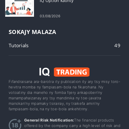
IQ Option kaonty
03/08/2026
SOKAJY MALAZA
Tutorials
49
Fifandraisana ara-barotra ity publication ity ary tsy misy toro-
hevitra momba ny fampiasam-bola na fikarohana. Ny
votoatiny dia maneho ny fomba fijery ankapoben'ny
manampahaizanay ary tsy mandinika ny toe-javatra
manokan'ny mpamaky tsirairay, ny traikefa amin'ny
fampiasam-bola, na ny toe-bola ankehitriny.
General Risk Notification:
The financial products
offered by the company carry a high level of risk and