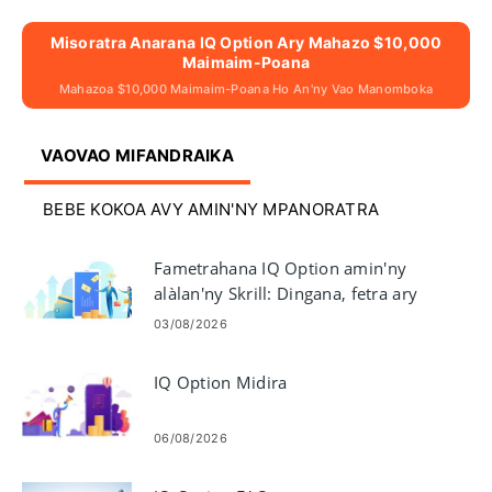
Misoratra Anarana IQ Option Ary Mahazo $10,000
Maimaim-Poana
Mahazoa $10,000 Maimaim-Poana Ho An'ny Vao Manomboka
VAOVAO MIFANDRAIKA
BEBE KOKOA AVY AMIN'NY MPANORATRA
Fametrahana IQ Option amin'ny
alàlan'ny Skrill: Dingana, fetra ary
fotoana fanodinana
03/08/2026
IQ Option Midira
06/08/2026