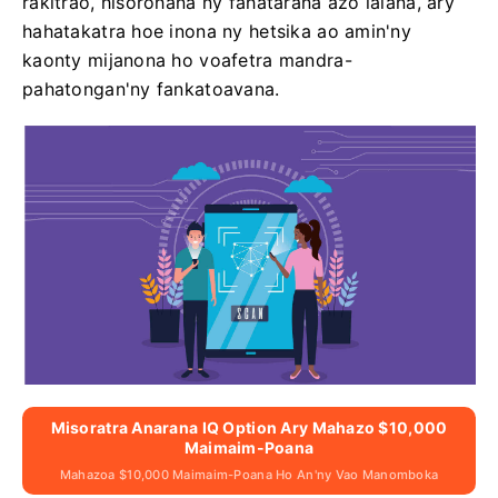
rakitrao, hisorohana ny fahatarana azo ialana, ary
hahatakatra hoe inona ny hetsika ao amin'ny
kaonty mijanona ho voafetra mandra-
pahatongan'ny fankatoavana.
Misoratra Anarana IQ Option Ary Mahazo $10,000
Maimaim-Poana
Mahazoa $10,000 Maimaim-Poana Ho An'ny Vao Manomboka