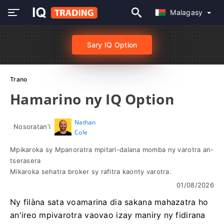
Malagasy
Sary IQ Option
Trano
Hamarino ny IQ Option
Nathan
Nosoratan'i
Cole
Mpikaroka sy Mpanoratra mpitari-dalana momba ny varotra an-
tserasera
Mikaroka sehatra broker sy rafitra kaonty varotra.
01/08/2026
Ny filàna sata voamarina dia sakana mahazatra ho
an'ireo mpivarotra vaovao izay maniry ny fidirana