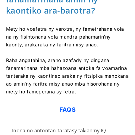
kaontiko ara-barotra?
Mety ho voafetra ny varotra, ny fametrahana vola
na ny fisintonana vola mandra-pahamarin'ny
kaonty, arakaraka ny faritra misy anao.
Raha angatahina, araho azafady ny dingana
fanamarinana mba hahazoana antoka fa voamarina
tanteraka ny kaontinao araka ny fitsipika manokana
ao amin'ny faritra misy anao mba hisorohana ny
mety ho fameperana sy fetra.
FAQS
Inona no antontan-taratasy takian'ny IQ