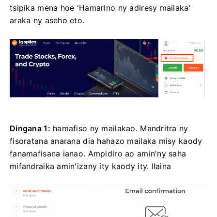
tsipika mena hoe 'Hamarino ny adiresy mailaka'
araka ny aseho eto.
Dingana 1:
hamafiso ny mailakao. Mandritra ny
fisoratana anarana dia hahazo mailaka misy kaody
fanamafisana ianao. Ampidiro ao amin'ny saha
mifandraika amin'izany ity kaody ity.
Ilaina