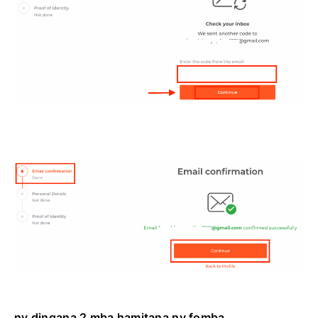
ny dingana 2 mba hamitana ny fomba