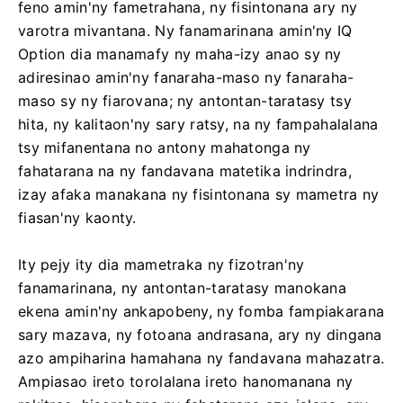
feno amin'ny fametrahana, ny fisintonana ary ny
varotra mivantana. Ny fanamarinana amin'ny IQ
Option dia manamafy ny maha-izy anao sy ny
adiresinao amin'ny fanaraha-maso ny fanaraha-
maso sy ny fiarovana; ny antontan-taratasy tsy
hita, ny kalitaon'ny sary ratsy, na ny fampahalalana
tsy mifanentana no antony mahatonga ny
fahatarana na ny fandavana matetika indrindra,
izay afaka manakana ny fisintonana sy mametra ny
fiasan'ny kaonty.
Ity pejy ity dia mametraka ny fizotran'ny
fanamarinana, ny antontan-taratasy manokana
ekena amin'ny ankapobeny, ny fomba fampiakarana
sary mazava, ny fotoana andrasana, ary ny dingana
azo ampiharina hamahana ny fandavana mahazatra.
Ampiasao ireto torolalana ireto hanomanana ny