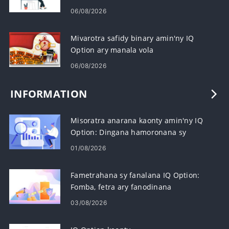
06/08/2026
Mivarotra safidy binary amin'ny IQ
Option ary manala vola
06/08/2026
INFORMATION
Misoratra anarana kaonty amin'ny IQ
Option: Dingana hamoronana sy
hampavitrika
01/08/2026
Fametrahana sy fanalana IQ Option:
Fomba, fetra ary fanodinana
03/08/2026