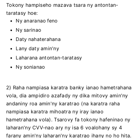
Tokony hampiseho mazava tsara ny antontan-
taratasy hoe:
Ny anaranao feno
Ny sarinao
Daty nahaterahana
Lany daty amin'ny
Laharana antontan-taratasy
Ny sonianao
2) Raha nampiasa karatra banky ianao hametrahana
vola, dia ampidiro azafady ny dika mitovy amin'ny
andaniny roa amin'ny karatrao (na karatra raha
nampiasa karatra mihoatra ny iray ianao
hametrahana vola). Tsarovy fa tokony hafeninao ny
laharan'ny CVV-nao ary ny isa 6 voalohany sy 4
farany amin'ny laharan'ny karatrao ihany no ho hita.