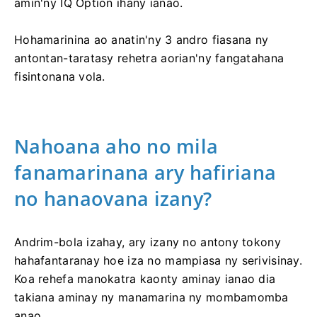
amin'ny IQ Option ihany ianao.
Hohamarinina ao anatin'ny 3 andro fiasana ny
antontan-taratasy rehetra aorian'ny fangatahana
fisintonana vola.
Nahoana aho no mila
fanamarinana ary hafiriana
no hanaovana izany?
Andrim-bola izahay, ary izany no antony tokony
hahafantaranay hoe iza no mampiasa ny serivisinay.
Koa rehefa manokatra kaonty aminay ianao dia
takiana aminay ny manamarina ny mombamomba
anao.