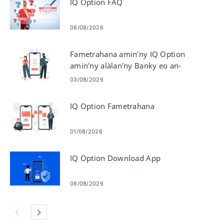
IQ Option FAQ
06/08/2026
Fametrahana amin'ny IQ Option
amin'ny alàlan'ny Banky eo an-
toerana any Malezia, Thailand ary
03/08/2026
Laos
IQ Option Fametrahana
01/08/2026
IQ Option Download App
06/08/2026