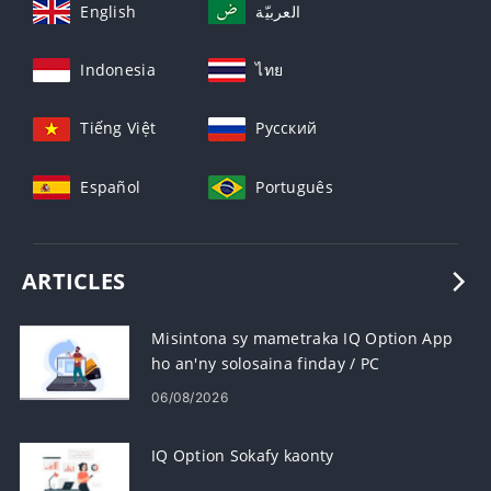
English
العربيّة
Indonesia
ไทย
Tiếng Việt
Русский
Español
Português
ARTICLES
Misintona sy mametraka IQ Option App
ho an'ny solosaina finday / PC
(Windows, macOS)
06/08/2026
IQ Option Sokafy kaonty