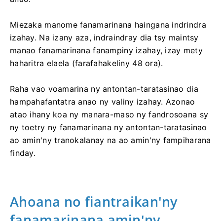
Miezaka manome fanamarinana haingana indrindra
izahay. Na izany aza, indraindray dia tsy maintsy
manao fanamarinana fanampiny izahay, izay mety
haharitra elaela (farafahakeliny 48 ora).
Raha vao voamarina ny antontan-taratasinao dia
hampahafantatra anao ny valiny izahay. Azonao
atao ihany koa ny manara-maso ny fandrosoana sy
ny toetry ny fanamarinana ny antontan-taratasinao
ao amin'ny tranokalanay na ao amin'ny fampiharana
finday.
Ahoana no fiantraikan'ny
fanamarinana amin'ny