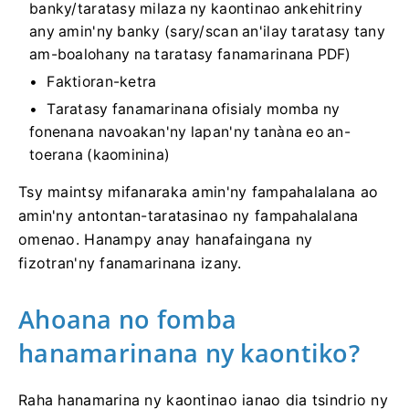
banky/taratasy milaza ny kaontinao ankehitriny
any amin'ny banky (sary/scan an'ilay taratasy tany
am-boalohany na taratasy fanamarinana PDF)
Faktioran-ketra
Taratasy fanamarinana ofisialy momba ny
fonenana navoakan'ny lapan'ny tanàna eo an-
toerana (kaominina)
Tsy maintsy mifanaraka amin'ny fampahalalana ao
amin'ny antontan-taratasinao ny fampahalalana
omenao. Hanampy anay hanafaingana ny
fizotran'ny fanamarinana izany.
Ahoana no fomba
hanamarinana ny kaontiko?
Raha hanamarina ny kaontinao ianao dia tsindrio ny