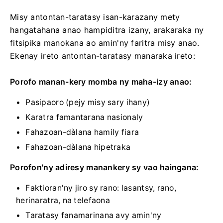
Misy antontan-taratasy isan-karazany mety
hangatahana anao hampiditra izany, arakaraka ny
fitsipika manokana ao amin'ny faritra misy anao.
Ekenay ireto antontan-taratasy manaraka ireto:
Porofo manan-kery momba ny maha-izy anao:
Pasipaoro (pejy misy sary ihany)
Karatra famantarana nasionaly
Fahazoan-dàlana hamily fiara
Fahazoan-dàlana hipetraka
Porofon'ny adiresy manankery sy vao haingana:
Faktioran'ny jiro sy rano: lasantsy, rano,
herinaratra, na telefaona
Taratasy fanamarinana avy amin'ny