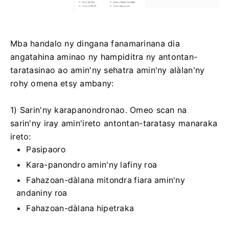
Mba handalo ny dingana fanamarinana dia
angatahina aminao ny hampiditra ny antontan-
taratasinao ao amin'ny sehatra amin'ny alàlan'ny
rohy omena etsy ambany:
1) Sarin'ny karapanondronao. Omeo scan na
sarin'ny iray amin'ireto antontan-taratasy manaraka
ireto:
Pasipaoro
Kara-panondro amin'ny lafiny roa
Fahazoan-dàlana mitondra fiara amin'ny
andaniny roa
Fahazoan-dàlana hipetraka