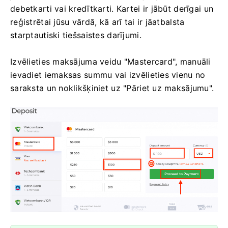
debetkarti vai kredītkarti. Kartei ir jābūt derīgai un
reģistrētai jūsu vārdā, kā arī tai ir jāatbalsta
starptautiski tiešsaistes darījumi.
Izvēlieties maksājuma veidu "Mastercard", manuāli
ievadiet iemaksas summu vai izvēlieties vienu no
saraksta un noklikšķiniet uz "Pāriet uz maksājumu".