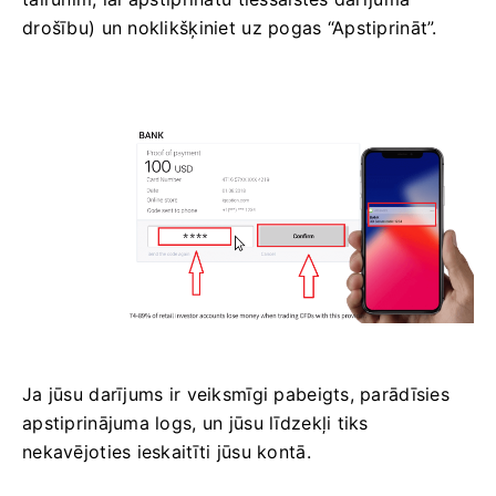
drošību) un noklikšķiniet uz pogas “Apstiprināt”.
Ja jūsu darījums ir veiksmīgi pabeigts, parādīsies
apstiprinājuma logs, un jūsu līdzekļi tiks
nekavējoties ieskaitīti jūsu kontā.