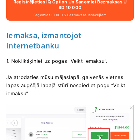
Reģistrējieties IQ Option Un Saņemiet Bezmaksas U
SD 10 000
Saņemiet 10 000 $ Bezmaksas Iesācējiem
Iemaksa, izmantojot
internetbanku
1. Noklikšķiniet uz pogas “Veikt iemaksu”.
Ja atrodaties mūsu mājaslapā, galvenās vietnes
lapas augšējā labajā stūrī nospiediet pogu “Veikt
iemaksu”.