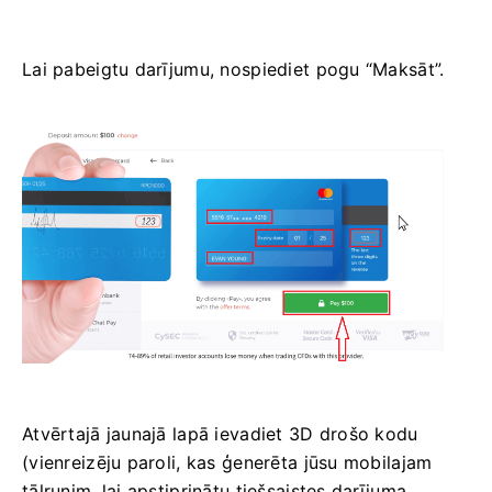
Lai pabeigtu darījumu, nospiediet pogu “Maksāt”.
Atvērtajā jaunajā lapā ievadiet 3D drošo kodu
(vienreizēju paroli, kas ģenerēta jūsu mobilajam
tālrunim, lai apstiprinātu tiešsaistes darījuma