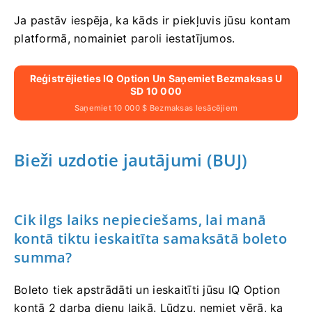
Ja pastāv iespēja, ka kāds ir piekļuvis jūsu kontam
platformā, nomainiet paroli iestatījumos.
Reģistrējieties IQ Option Un Saņemiet Bezmaksas U
SD 10 000
Saņemiet 10 000 $ Bezmaksas Iesācējiem
Bieži uzdotie jautājumi (BUJ)
Cik ilgs laiks nepieciešams, lai manā
kontā tiktu ieskaitīta samaksātā boleto
summa?
Boleto tiek apstrādāti un ieskaitīti jūsu IQ Option
kontā 2 darba dienu laikā. Lūdzu, ņemiet vērā, ka