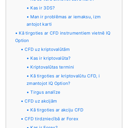
Kas ir 3DS?
Man ir problēmas ar iemaksu, izm
antojot karti
Kā tirgoties ar CFD instrumentiem vietnē IQ
Option
CFD uz kriptovalūtām
Kas ir kriptovalūta?
Kriptovalūtas termini
Kā tirgoties ar kriptovalūtu CFD, i
zmantojot IQ Option?
Tirgus analīze
CFD uz akcijām
Kā tirgoties ar akciju CFD
CFD tirdzniecībā ar Forex
Kas ir Forex?