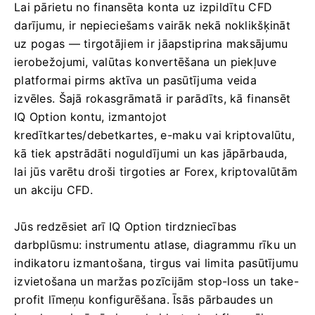
Lai pārietu no finansēta konta uz izpildītu CFD
darījumu, ir nepieciešams vairāk nekā noklikšķināt
uz pogas — tirgotājiem ir jāapstiprina maksājumu
ierobežojumi, valūtas konvertēšana un piekļuve
platformai pirms aktīva un pasūtījuma veida
izvēles. Šajā rokasgrāmatā ir parādīts, kā finansēt
IQ Option kontu, izmantojot
kredītkartes/debetkartes, e-maku vai kriptovalūtu,
kā tiek apstrādāti noguldījumi un kas jāpārbauda, ​​
lai jūs varētu droši tirgoties ar Forex, kriptovalūtām
un akciju CFD.
Jūs redzēsiet arī IQ Option tirdzniecības
darbplūsmu: instrumentu atlase, diagrammu rīku un
indikatoru izmantošana, tirgus vai limita pasūtījumu
izvietošana un maržas pozīcijām stop-loss un take-
profit līmeņu konfigurēšana. Īsās pārbaudes un