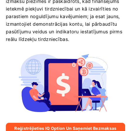
izmaksu piezīmēs ir paskaidrots, kad finansējums
ietekmē piekļuvi tirdzniecībai un kā izvairīties no
parastiem noguldījumu kavējumiem; ja esat jauns,
izmantojiet demonstrācijas kontu, lai pārbaudītu
pasūtījumu veidus un indikatoru iestatījumus pirms
reālu līdzekļu tirdzniecības.
Reģistrējieties IQ Option Un Saņemiet Bezmaksas