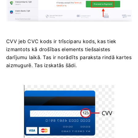
CVV jeb СVС kods ir trīsciparu kods, kas tiek
izmantots kā drošības elements tiešsaistes
darījumu laikā. Tas ir norādīts paraksta rindā kartes
aizmugurē. Tas izskatās šādi.