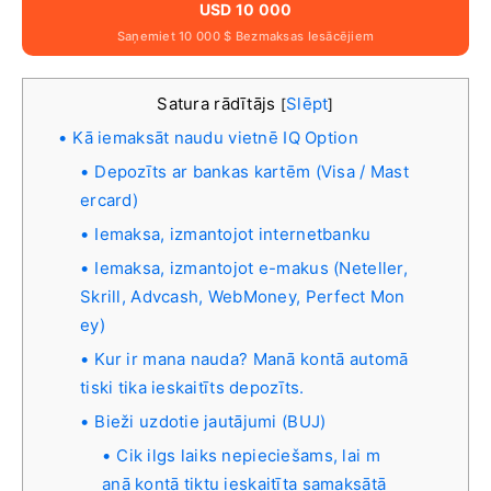
USD 10 000
Saņemiet 10 000 $ Bezmaksas Iesācējiem
Satura rādītājs
Slēpt
[
]
Kā iemaksāt naudu vietnē IQ Option
Depozīts ar bankas kartēm (Visa / Mast
ercard)
Iemaksa, izmantojot internetbanku
Iemaksa, izmantojot e-makus (Neteller,
Skrill, Advcash, WebMoney, Perfect Mon
ey)
Kur ir mana nauda? Manā kontā automā
tiski tika ieskaitīts depozīts.
Bieži uzdotie jautājumi (BUJ)
Cik ilgs laiks nepieciešams, lai m
anā kontā tiktu ieskaitīta samaksātā