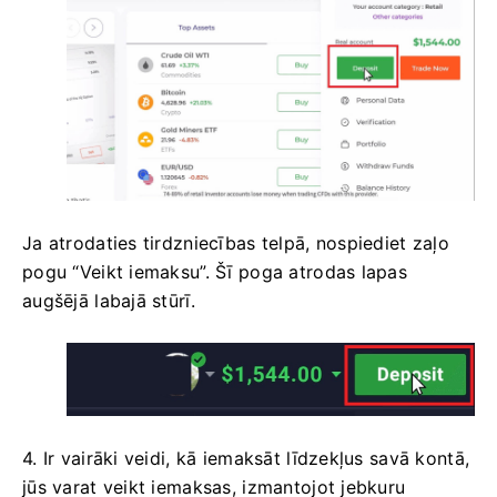
Ja atrodaties tirdzniecības telpā, nospiediet zaļo
pogu “Veikt iemaksu”. Šī poga atrodas lapas
augšējā labajā stūrī.
4. Ir vairāki veidi, kā iemaksāt līdzekļus savā kontā,
jūs varat veikt iemaksas, izmantojot jebkuru