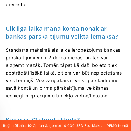
dienestu.
Cik ilgā laikā manā kontā nonāk ar
bankas pārskaitījumu veiktā iemaksa?
Standarta maksimālais laika ierobežojums bankas
pārskaitījumiem ir 2 darba dienas, un tas var
aizņemt mazāk. Tomēr, tāpat kā daži boleto tiek
apstrādāti īsākā laikā, citiem var būt nepieciešams
viss termiņš. Vissvarīgākais ir veikt pārskaitījumu
savā kontā un pirms pārskaitījuma veikšanas
iesniegt pieprasījumu tīmekļa vietnē/lietotnē!
Kas ir šī 72 stundu kļūda?
Reģistrējieties IQ Option Saņemiet 10 000 USD Bez Maksas DEMO Kontā