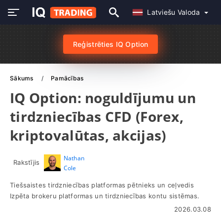
Latviešu Valoda
Reģistrēties IQ Option
Sākums
Pamācības
IQ Option: noguldījumu un
tirdzniecības CFD (Forex,
kriptovalūtas, akcijas)
Nathan
Rakstījis
Cole
Tiešsaistes tirdzniecības platformas pētnieks un ceļvedis
Izpēta brokeru platformas un tirdzniecības kontu sistēmas.
2026.03.08