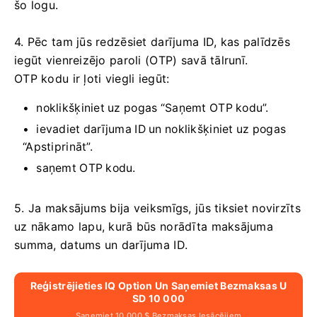
šo logu.
4. Pēc tam jūs redzēsiet darījuma ID, kas palīdzēs
iegūt vienreizējo paroli (OTP) savā tālrunī.
OTP kodu ir ļoti viegli iegūt:
noklikšķiniet uz pogas “Saņemt OTP kodu”.
ievadiet darījuma ID un noklikšķiniet uz pogas
“Apstiprināt”.
saņemt OTP kodu.
5. Ja maksājums bija veiksmīgs, jūs tiksiet novirzīts
uz nākamo lapu, kurā būs norādīta maksājuma
summa, datums un darījuma ID.
Reģistrējieties IQ Option Un Saņemiet Bezmaksas U
SD 10 000
Saņemiet 10 000 $ Bezmaksas Iesācējiem