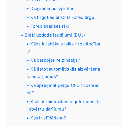
Diagrammas izpratne
Kā tirgoties ar CFD Forex tirgū
Forex analīzes rīki
Bieži uzdotie jautājumi (BUJ)
Kāds ir labākais laiks tirdzniecība
i?
Kā darbojas reizinātājs?
Kā lietot automātiskās aizvēršana
s iestatījumus?
Kā aprēķināt peļņu CFD tirdzniecī
bā?
Kāds ir minimālais ieguldījums, la
i atvērtu darījumu?
Kas ir slīdēšana?