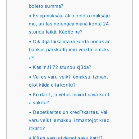
boleto summa?
Es apmaksāju ātro boleto maksāju
mu, un tas neienāca manā kontā 24
stundu laikā. Kāpēc ne?
Cik ilgā laikā manā kontā nonāk ar
bankas pārskaitījumu veiktā iemaks
a?
Kas ir šī 72 stundu kļūda?
Vai es varu veikt iemaksu, izmant
ojot kāda cita kontu?
Ko darīt, ja vēlos mainīt sava kont
a valūtu?
Debetkartes un kredītkartes. Vai
varu veikt iemaksu, izmantojot kred
ītkarti?
Kā es varu atvienot savu karti?