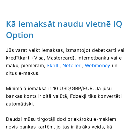
Kā iemaksāt naudu vietnē IQ
Option
Jūs varat veikt iemaksas, izmantojot debetkarti vai
kredītkarti (Visa, Mastercard), internetbanku vai e-
maku, piemēram,
Skrill
,
Neteller
,
Webmoney
un
citus e-makus.
Minimālā iemaksa ir 10 USD/GBP/EUR. Ja jūsu
bankas konts ir citā valūtā, līdzekļi tiks konvertēti
automātiski.
Daudzi mūsu tirgotāji dod priekšroku e-makiem,
nevis bankas kartēm, jo ​​tas ir ātrāks veids, kā