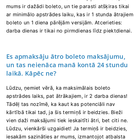
mums ir dažādi boleto, un tie parasti atšķiras tikai
ar minimālo apstrādes laiku, kas ir 1 stunda ātrajiem
boleto un 1 diena pārējām versijām. Atcerieties:
darba dienas ir tikai no pirmdienas līdz piektdienai.
Es apmaksāju ātro boleto maksājumu,
un tas neienāca manā kontā 24 stundu
laikā. Kāpēc ne?
Lūdzu, ņemiet vērā, ka maksimālais boleto
apstrādes laiks, pat ātrākajiem, ir 2 darba dienas!
Tādēļ tas nozīmē, ka kaut kas potenciāli nav
kārtībā tikai tad, ja šis termiņš ir beidzies. Bieži
vien daži maksājumi tiek ieskaitīti ātri, bet citi ne.
Lūdzu, vienkārši uzgaidiet! Ja termiņš ir beidzies,
iesakām sazināties ar mums, izmantojot atbalsta