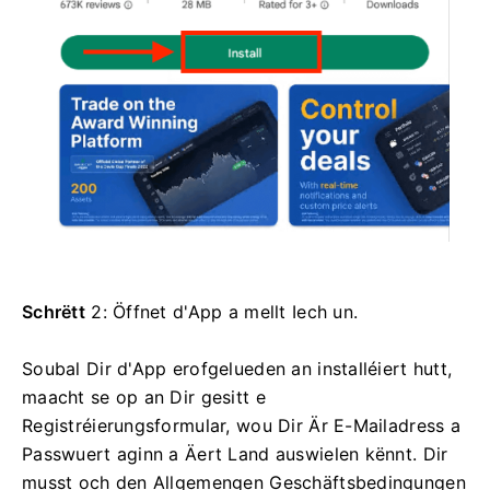
Schrëtt
2: Öffnet d'App a mellt Iech un.
Soubal Dir d'App erofgelueden an installéiert hutt,
maacht se op an Dir gesitt e
Registréierungsformular, wou Dir Är E-Mailadress a
Passwuert aginn a Äert Land auswielen kënnt. Dir
musst och den Allgemengen Geschäftsbedingungen