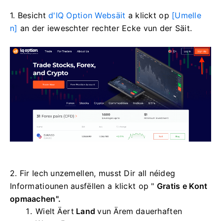
1. Besicht
d'IQ Option Websäit
a klickt op
[Umelle
n]
an der ieweschter rechter Ecke vun der Säit.
2. Fir Iech unzemellen, musst Dir all néideg
Informatiounen ausfëllen a klickt op "
Gratis e Kont
opmaachen".
Wielt Äert
Land
vun Ärem dauerhaften