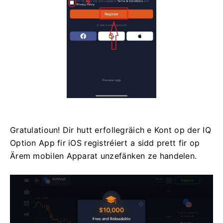
Gratulatioun! Dir hutt erfollegräich e Kont op der IQ
Option App fir iOS registréiert a sidd prett fir op
Ärem mobilen Apparat unzefänken ze handelen.