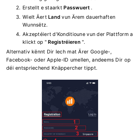
Erstellt e staarkt
Passwuert
.
Wielt Äert
Land
vun Ärem dauerhaften
Wunnsëtz.
Akzeptéiert d'Konditioune vun der Plattform a
klickt op "
Registréieren
".
Alternativ kënnt Dir Iech mat Ärer Google-,
Facebook- oder Apple-ID umellen, andeems Dir op
déi entspriechend Knäppercher tippt.