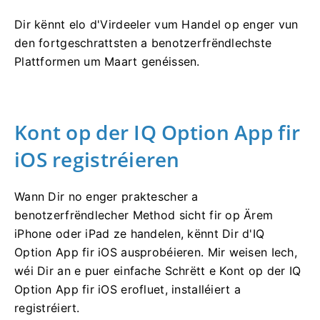
Dir kënnt elo d'Virdeeler vum Handel op enger vun
den fortgeschrattsten a benotzerfrëndlechste
Plattformen um Maart genéissen.
Kont op der IQ Option App fir
iOS registréieren
Wann Dir no enger praktescher a
benotzerfrëndlecher Method sicht fir op Ärem
iPhone oder iPad ze handelen, kënnt Dir d'IQ
Option App fir iOS ausprobéieren. Mir weisen Iech,
wéi Dir an e puer einfache Schrëtt e Kont op der IQ
Option App fir iOS erofluet, installéiert a
registréiert.