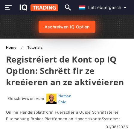
Lëtzebuergesch
Aschreiwen IQ Option
Home
Tutorials
Registréiert de Kont op IQ
Option: Schrëtt fir ze
kreéieren an ze aktivéieren
Nathan
Geschriwwen vum
Cole
Online Handelsplattform Fuerscher a Guide Schrëftsteller
Fuerschung Broker Plattformen an HandelskontoSystemer.
01/08/2026