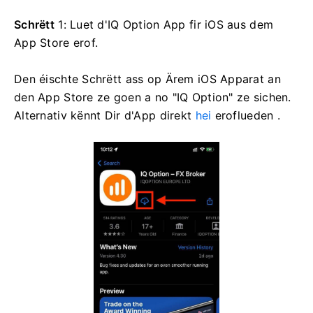
Schrëtt
1: Luet d'IQ Option App fir iOS aus dem
App Store erof.
Den éischte Schrëtt ass op Ärem iOS Apparat an
den App Store ze goen a no "IQ Option" ze sichen.
Alternativ kënnt Dir d'App direkt
hei
eroflueden .