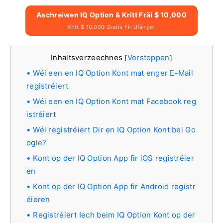
Aschreiwen IQ Option & Kritt Fräi $ 10,000
Kritt $ 10,000 Gratis Fir Ufänger
Inhaltsverzeechnes
Verstoppen
[
]
Wéi een en IQ Option Kont mat enger E-Mail
registréiert
Wéi een en IQ Option Kont mat Facebook reg
istréiert
Wéi registréiert Dir en IQ Option Kont bei Go
ogle?
Kont op der IQ Option App fir iOS registréier
en
Kont op der IQ Option App fir Android registr
éieren
Registréiert Iech beim IQ Option Kont op der