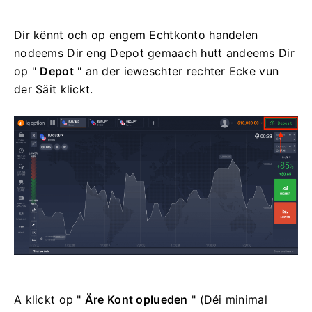
Dir kënnt och op engem Echtkonto handelen
nodeems Dir eng Depot gemaach hutt andeems Dir
op "
Depot
" an der ieweschter rechter Ecke vun
der Säit klickt.
A klickt op "
Äre Kont oplueden
" (Déi minimal