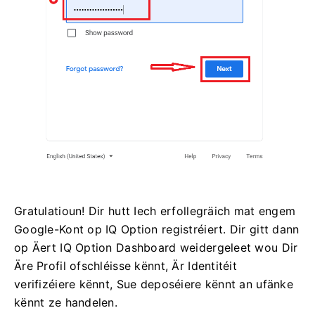
Gratulatioun! Dir hutt Iech erfollegräich mat engem
Google-Kont op IQ Option registréiert. Dir gitt dann
op Äert IQ Option Dashboard weidergeleet wou Dir
Äre Profil ofschléisse kënnt, Är Identitéit
verifizéiere kënnt, Sue deposéiere kënnt an ufänke
kënnt ze handelen.