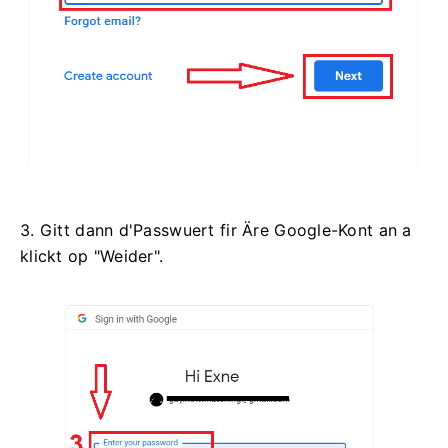
3. Gitt dann d'Passwuert fir Äre Google-Kont an a
klickt op "Weider".