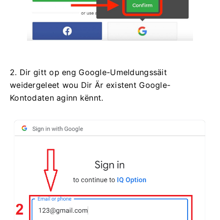
2. Dir gitt op eng Google-Umeldungssäit
weidergeleet wou Dir Är existent Google-
Kontodaten aginn kënnt.