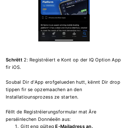
Schrëtt
2: Registréiert e Kont op der IQ Option App
fir iOS.
Soubal Dir d'App erofgelueden hutt, kënnt Dir drop
tippen fir se opzemaachen an den
Installatiounsprozess ze starten.
Fëllt de Registréierungsformular mat Äre
perséinlechen Donnéeën aus:
Gitt eng gülteg
E-Mailadress an.