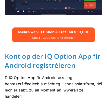
Aschreiwen IQ Option & Kritt Fräi $ 10,000
Kritt $ 10,000 Gratis Fir Ufänger
Kont op der IQ Option App fir
Android registréieren
D'IQ Option App fir Android ass eng
benotzerfrëndlech a mächteg Handelsplattform, déi
Iech erlaabt, zu all Moment an iwwerall ze
handelen.