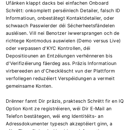
Ufänken klappt dacks bei einfachen Onboard
Schrëtt: onkomplett perséinlech Detailer, falsch ID
Informatioun, onbestätegt Kontaktdetailer, oder
schwaach Passwierder déi Sécherheetsfändelen
ausléisen. Vill nei Benotzer iwwersprangen och de
richtege Kontmodus auswielen (Demo versus Live)
oder verpassen d'KYC Kontrollen, déi
Depositiounen an Entzéiungen verhënneren bis
d'Verifizéierung fäerdeg ass. Präzis Informatioun
virbereeden an d'Checklëscht vun der Plattform
verfollegen reduzéiert Verspéidungen a vermeit
gemeinsame Konten.
Drënner fannt Dir präzis, praktesch Schrëtt fir en IQ
Option Kont ze registréieren, wéi Dir E-Mail an
Telefon bestätegen, wéi eng Identitéits- an
Adressdokumenter typesch akzeptéiert ginn, a