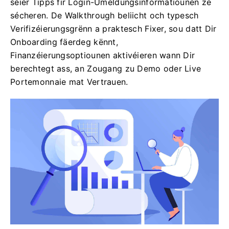
séier Tipps fir Login-Umeldungsinformatiounen ze
sécheren. De Walkthrough beliicht och typesch
Verifizéierungsgrënn a praktesch Fixer, sou datt Dir
Onboarding fäerdeg kënnt,
Finanzéierungsoptiounen aktivéieren wann Dir
berechtegt ass, an Zougang zu Demo oder Live
Portemonnaie mat Vertrauen.