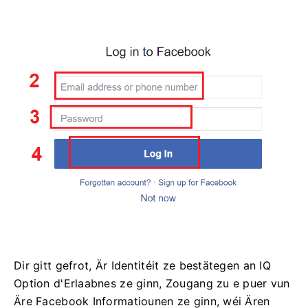
Dir gitt gefrot, Är Identitéit ze bestätegen an IQ
Option d'Erlaabnes ze ginn, Zougang zu e puer vun
Äre Facebook Informatiounen ze ginn, wéi Ären