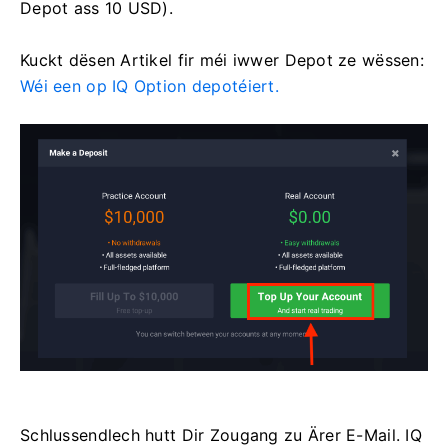
Depot ass 10 USD).
Kuckt dësen Artikel fir méi iwwer Depot ze wëssen:
Wéi een op IQ Option depotéiert.
Schlussendlech hutt Dir Zougang zu Ärer E-Mail. IQ