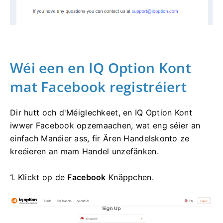
Wéi een en IQ Option Kont
mat Facebook registréiert
Dir hutt och d'Méiglechkeet, en IQ Option Kont
iwwer Facebook opzemaachen, wat eng séier an
einfach Manéier ass, fir Ären Handelskonto ze
kreéieren an mam Handel unzefänken.
1. Klickt op de
Facebook
Knäppchen.