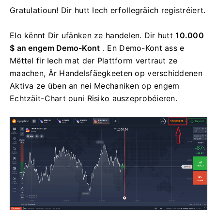
Gratulatioun! Dir hutt Iech erfollegräich registréiert.
Elo kënnt Dir ufänken ze handelen. Dir hutt
10.000
$ an engem Demo-Kont
. En Demo-Kont ass e
Mëttel fir Iech mat der Plattform vertraut ze
maachen, Är Handelsfäegkeeten op verschiddenen
Aktiva ze üben an nei Mechaniken op engem
Echtzäit-Chart ouni Risiko auszeprobéieren.