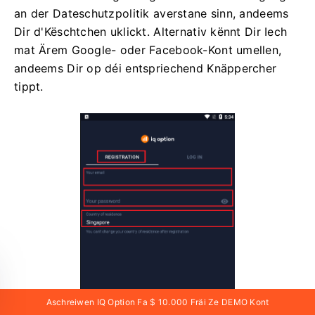
an der Dateschutzpolitik averstane sinn, andeems
Dir d'Këschtchen uklickt. Alternativ kënnt Dir Iech
mat Ärem Google- oder Facebook-Kont umellen,
andeems Dir op déi entspriechend Knäppercher
tippt.
Aschreiwen IQ Option Fa $ 10.000 Fräi Ze DEMO Kont