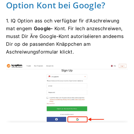
Option Kont bei Google?
1. IQ Option ass och verfügbar fir d'Aschreiwung
mat engem
Google-
Kont. Fir Iech anzeschreiwen,
musst Dir Äre Google-Kont autoriséieren andeems
Dir op de passenden Knäppchen am
Aschreiwungsformular klickt.