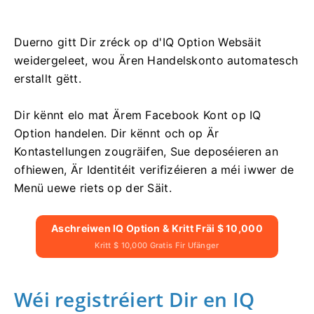
Duerno gitt Dir zréck op d'IQ Option Websäit
weidergeleet, wou Ären Handelskonto automatesch
erstallt gëtt.
Dir kënnt elo mat Ärem Facebook Kont op IQ
Option handelen. Dir kënnt och op Är
Kontastellungen zougräifen, Sue deposéieren an
ofhiewen, Är Identitéit verifizéieren a méi iwwer de
Menü uewe riets op der Säit.
Aschreiwen IQ Option & Kritt Fräi $ 10,000
Kritt $ 10,000 Gratis Fir Ufänger
Wéi registréiert Dir en IQ