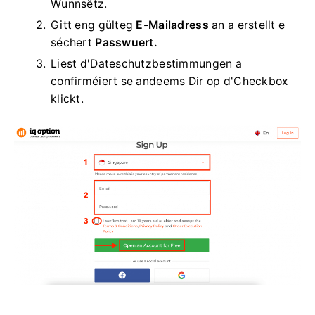
Wunnsëtz.
Gitt eng gülteg
E-Mailadress
an a erstellt e
séchert
Passwuert.
Liest d'Dateschutzbestimmungen a
confirméiert se andeems Dir op d'Checkbox
klickt.