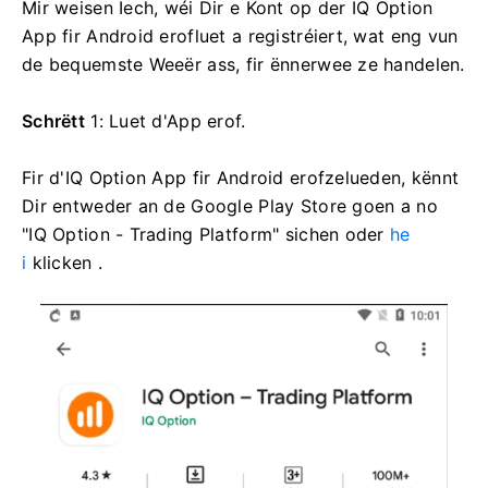
Mir weisen Iech, wéi Dir e Kont op der IQ Option
App fir Android erofluet a registréiert, wat eng vun
de bequemste Weeër ass, fir ënnerwee ze handelen.
Schrëtt
1: Luet d'App erof.
Fir d'IQ Option App fir Android erofzelueden, kënnt
Dir entweder an de Google Play Store goen a no
"IQ Option - Trading Platform" sichen oder
he
i
klicken .