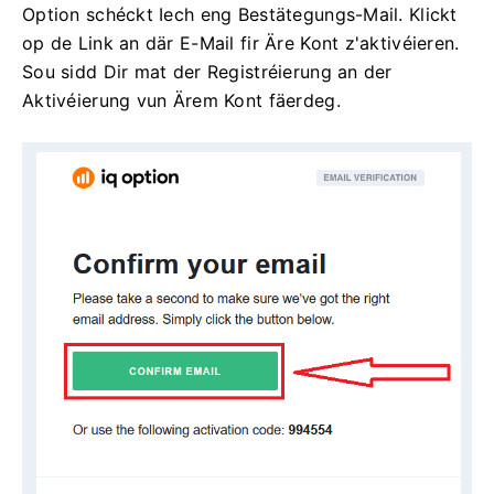
Option schéckt Iech eng Bestätegungs-Mail. Klickt
op de Link an där E-Mail fir Äre Kont z'aktivéieren.
Sou sidd Dir mat der Registréierung an der
Aktivéierung vun Ärem Kont fäerdeg.