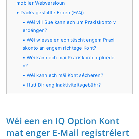
mobiler Webversioun
Dacks gestallte Froen (FAQ)
Wéi vill Sue kann ech um Praxiskonto v
erdéngen?
Wéi wiesselen ech tëscht engem Praxi
skonto an engem richtege Kont?
Wéi kann ech mäi Praxiskonto opluede
n?
Wéi kann ech mäi Kont sécheren?
Hutt Dir eng Inaktivitéitsgebühr?
Wéi een en IQ Option Kont
mat enger E-Mail registréiert