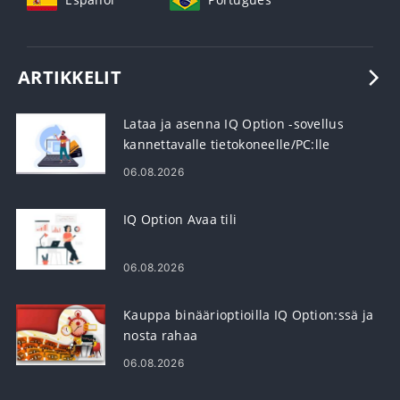
ARTIKKELIT
Lataa ja asenna IQ Option -sovellus
kannettavalle tietokoneelle/PC:lle
(Windows, macOS)
06.08.2026
IQ Option Avaa tili
06.08.2026
Kauppa binäärioptioilla IQ Option:ssä ja
nosta rahaa
06.08.2026