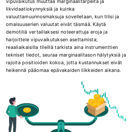
vipuvaikutus muuttaa marginaalitarpeita ja
likvidaatiokynnyksiä ja kuinka
valuuttamuunnosmaksuja sovelletaan, kun tilisi ja
omaisuuserien valuutat eivät täsmää. Käytä
demotiliä vertaillaksesi noteerattuja eroja ja
harjoittele vipuvaikutuksen asettamista;
reaaliaikaisilla tileillä tarkista aina instrumenttien
tekniset tiedot, seuraa marginaalitason hälytyksiä ja
rajoita positioiden kokoa, jotta kustannukset eivät
heikennä pääomaa epävakaiden liikkeiden aikana.