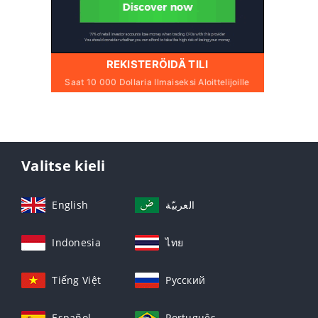
REKISTERÖIDÄ TILI
Saat 10 000 Dollaria Ilmaiseksi Aloittelijoille
Valitse kieli
English
العربيّة
Indonesia
ไทย
Tiếng Việt
Русский
Español
Português