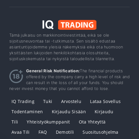
Tämä julkaisu on markkinointiviestintää, eikä se ole
sijoitusneuvontaa tai -tutkimusta. Sen sisältö edustaa
asiantuntijoidemme yleisiä näkemyksiä eikä ota huomioon
yksittäisten lukijoiden henkilökohtaisia ​​olosuhteita,
sijoituskokemusta tai nykyistä taloudellista tilannetta.
General Risk Notification:
The financial products
offered by the company carry a high level of risk and
can result in the loss of all your funds. You should
never invest money that you cannot afford to lose.
IQ Trading
Tuki
Arvostelu
Lataa Sovellus
Todentaminen
Kirjaudu Sisään
Kirjaudu
Tili
Yhteistyökumppanit
Ota Yhteyttä
Avaa Tili
FAQ
Demotili
Suositusohjelma