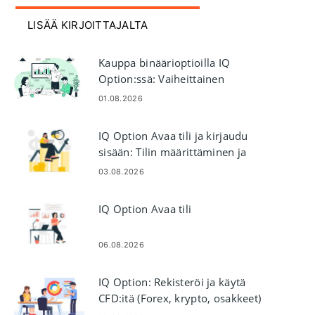
LISÄÄ KIRJOITTAJALTA
Kauppa binäärioptioilla IQ
Option:ssä: Vaiheittainen
kaupankäynti
01.08.2026
IQ Option Avaa tili ja kirjaudu
sisään: Tilin määrittäminen ja
käyttö
03.08.2026
IQ Option Avaa tili
06.08.2026
IQ Option: Rekisteröi ja käytä
CFD:itä (Forex, krypto, osakkeet)