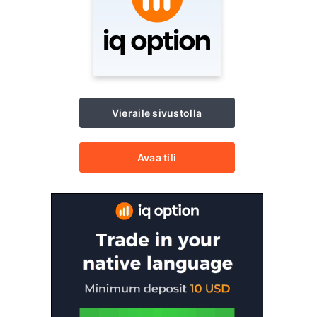
Vieraile sivustolla
Avaa tili