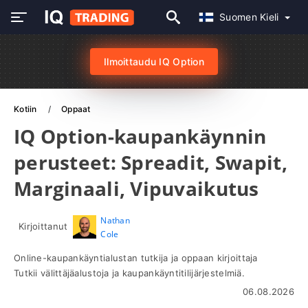
Suomen Kieli
Ilmoittaudu IQ Option
Kotiin
Oppaat
IQ Option-kaupankäynnin
perusteet: Spreadit, Swapit,
Marginaali, Vipuvaikutus
Nathan
Kirjoittanut
Cole
Online-kaupankäyntialustan tutkija ja oppaan kirjoittaja
Tutkii välittäjäalustoja ja kaupankäyntitilijärjestelmiä.
06.08.2026