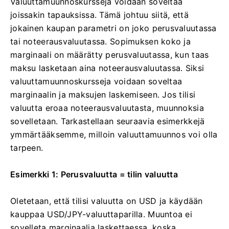
Valuuttamuunnoskursseja voidaan soveltaa
joissakin tapauksissa. Tämä johtuu siitä, että
jokainen kaupan parametri on joko perusvaluutassa
tai noteerausvaluutassa. Sopimuksen koko ja
marginaali on määrätty perusvaluutassa, kun taas
maksu lasketaan aina noteerausvaluutassa. Siksi
valuuttamuunnoskursseja voidaan soveltaa
marginaalin ja maksujen laskemiseen. Jos tilisi
valuutta eroaa noteerausvaluutasta, muunnoksia
sovelletaan. Tarkastellaan seuraavia esimerkkejä
ymmärtääksemme, milloin valuuttamuunnos voi olla
tarpeen.
Esimerkki 1: Perusvaluutta = tilin valuutta
Oletetaan, että tilisi valuutta on USD ja käydään
kauppaa USD/JPY-valuuttaparilla. Muuntoa ei
sovelleta marginaalia laskettaessa, koska