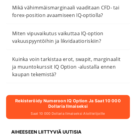
Mikä vähimmäismarginaali vaaditaan CFD- tai
forex-position avaamiseen IQ-optiolla?
Miten vipuvaikutus vaikuttaa IQ-option
vakuuspyyntöihin ja likvidaatioriskiin?
Kuinka voin tarkistaa erot, swapit, marginaalit
ja muuntokurssit IQ Option -alustalla ennen
kaupan tekemistä?
Rekisteröidy Numeroon IQ Option Ja Saat 10 000
Dollaria Ilmaiseksi
Saat 10 000 Dollaria Ilmaiseksi Aloittelijoille
AIHEESEEN LIITTYVIÄ UUTISIA