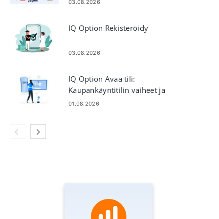
03.08.2026
IQ Option Rekisteröidy
03.08.2026
IQ Option Avaa tili:
Kaupankäyntitilin vaiheet ja
vaatimukset
01.08.2026