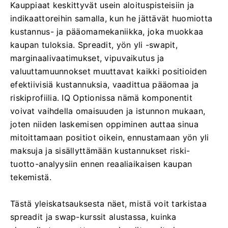
Kauppiaat keskittyvät usein aloituspisteisiin ja
indikaattoreihin samalla, kun he jättävät huomiotta
kustannus- ja pääomamekaniikka, joka muokkaa
kaupan tuloksia. Spreadit, yön yli -swapit,
marginaalivaatimukset, vipuvaikutus ja
valuuttamuunnokset muuttavat kaikki positioiden
efektiivisiä kustannuksia, vaadittua pääomaa ja
riskiprofiilia. IQ Optionissa nämä komponentit
voivat vaihdella omaisuuden ja istunnon mukaan,
joten niiden laskemisen oppiminen auttaa sinua
mitoittamaan positiot oikein, ennustamaan yön yli
maksuja ja sisällyttämään kustannukset riski-
tuotto-analyysiin ennen reaaliaikaisen kaupan
tekemistä.
Tästä yleiskatsauksesta näet, mistä voit tarkistaa
spreadit ja swap-kurssit alustassa, kuinka