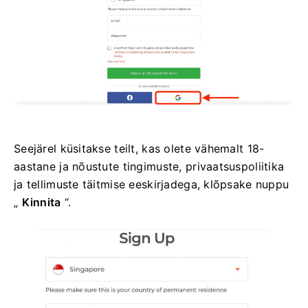
Seejärel küsitakse teilt, kas olete vähemalt 18-
aastane ja nõustute tingimuste, privaatsuspoliitika
ja tellimuste täitmise eeskirjadega, klõpsake nuppu
„
Kinnita
“.