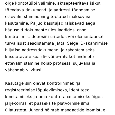
õige kontotüübi valimine, aktsepteeritava isikut
tõendava dokumendi ja aadressi tõendamise
ettevalmistamine ning toetatud makseviisi
kasutamine. Paljud kasutajad raiskavad aega
häguseid dokumente üles laadides, enne
kontrollimist deposiiti üritades või elementaarset
turvalisust seadistamata jätta. Selge ID-skannimise,
hiljutise aadressdokumendi ja rahastamiseks
kasutatavate kaardi- või e-rahakotiandmete
ettevalmistamine hoiab protsessi sujuvana ja
vähendab viivitusi.
Kasutage siin olevat kontrollnimekirja
registreerimise lõpuleviimiseks, identiteedi
kinnitamiseks ja oma konto rahastamiseks õiges
järjekorras, et pääseksite platvormile ilma
üllatusteta. Juhend hõlmab mandaatide loomist, e-