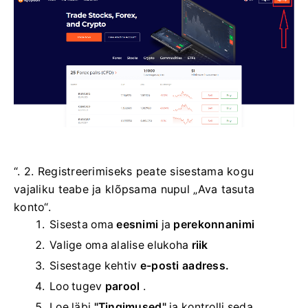
“. 2. Registreerimiseks peate sisestama kogu
vajaliku teabe ja klõpsama nupul „Ava tasuta
konto“.
Sisesta oma
eesnimi
ja
perekonnanimi
Valige oma
alalise elukoha
riik
Sisestage kehtiv
e-posti aadress.
Loo tugev
parool
.
Loe läbi
"Tingimused"
ja kontrolli seda