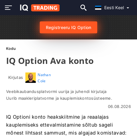
Eesti Keel
Registreeru IQ Option
Kodu
IQ Option Ava konto
Nathan
Kirjutas
Cole
Veebikaubandusplatvormi uurija ja juhendi kirjutaja
Uurib maakleriplatvorme ja kauplemiskontosüsteeme.
06.08.2026
IQ Optioni konto heakskiitmine ja reaalajas
kauplemiseks ettevalmistamine sõltub sageli
mõnest lihtsast sammust, mis algajad komistavad: