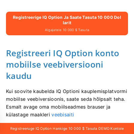
Registreerige IQ Option Ja Saate Tasuta 10 000 Dol
Larit
Algajatele 10 000 $ Tasuta
Registreeri IQ Option konto
mobiilse veebiversiooni
kaudu
Kui soovite kaubelda IQ Optioni kauplemisplatvormi
mobiilse veebiversioonis, saate seda hõlpsalt teha.
Esmalt avage oma mobiilseadmes brauser ja
külastage
maakleri
veebisaiti
Registreeruge IQ Option Hankige 10 000 $ Tasuta DEMO Kontole
. Puudutage keskel nuppu „Kauple kohe“.