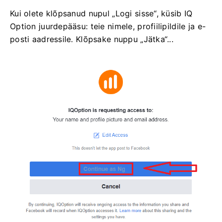
Kui olete klõpsanud nupul „Logi sisse“, küsib IQ
Option juurdepääsu: teie nimele, profiilipildile ja e-
posti aadressile. Klõpsake nuppu „Jätka“...