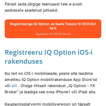
Pärast seda järgige teenusest teie e-posti
aadressile saadetud juhiseid.
Registreerige IQ Option Ja Saate Tasuta 10 000 Dol
Larit
Algajatele 10 000 $ Tasuta
Registreeru IQ Option iOS-i
rakenduses
Kui teil on iOS-i mobiilseade, peate alla laadima
ametliku IQ Option mobiilirakenduse App Store'ist
või
siit
. Otsige lihtsalt rakendust „IQ Option - FX
Broker” ja laadige see oma iPhone'i või iPadi alla.
Kauplemisplatvormi mobiiliversioon on täpselt