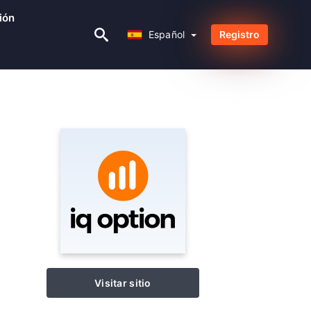
ión
Español
Español
Registro
Visitar sitio