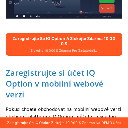
Zaregistrujte Se IQ Option A Získejte Zdarma 10 00
0 $
Získejte 10 000 $ Zdarma Pro Začátečníky
Zaregistrujte si účet IQ
Option v mobilní webové
verzi
Pokud chcete obchodovat na mobilní webové verzi
obchodní platformy IQ Option, můžete to snadno
Zaregistrujte Se IQ Option Získejte 10 000 $ Zdarma Na DEMO Účet
udělat. Nejprve otevřete prohlížeč na svém