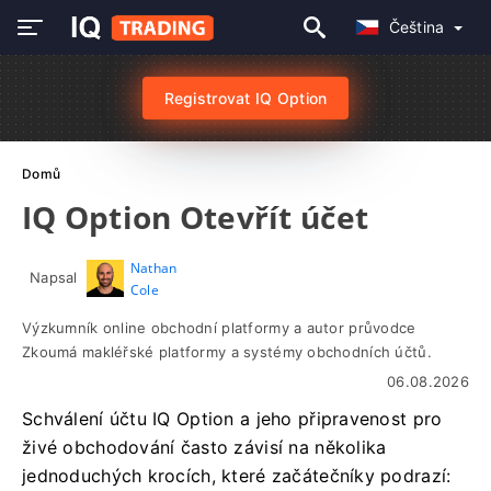
Čeština
Registrovat IQ Option
Domů
IQ Option Otevřít účet
Nathan
Napsal
Cole
Výzkumník online obchodní platformy a autor průvodce
Zkoumá makléřské platformy a systémy obchodních účtů.
06.08.2026
Schválení účtu IQ Option a jeho připravenost pro
živé obchodování často závisí na několika
jednoduchých krocích, které začátečníky podrazí: