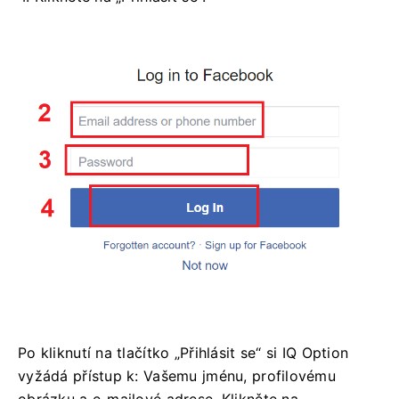
Po kliknutí na tlačítko „Přihlásit se“ si IQ Option
vyžádá přístup k: Vašemu jménu, profilovému
obrázku a e-mailové adrese. Klikněte na