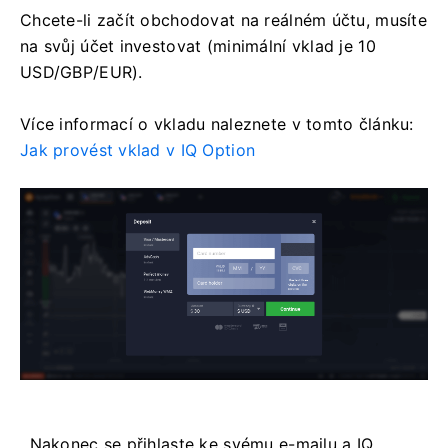
Chcete-li začít obchodovat na reálném účtu, musíte
na svůj účet investovat (minimální vklad je 10
USD/GBP/EUR).
Více informací o vkladu naleznete v tomto článku:
Jak provést vklad v IQ Option
. Nakonec se přihlaste ke svému e-mailu a IQ