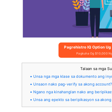
Pagrehistro IQ Option U
Pagkuha Og $10,000 Ng
Talaan sa mga S
Unsa nga mga klase sa dokumento ang iny
Unsaon nako pag-verify sa akong account
Ngano nga kinahanglan nako ang beripikas
Unsa ang epekto sa beripikasyon sa akong