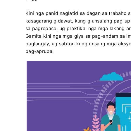
Kini nga panid naglatid sa dagan sa trabaho
kasagarang gidawat, kung giunsa ang pag-up
sa pagrepaso, ug praktikal nga mga lakang 
Gamita kini nga mga giya sa pag-andam sa im
paglangay, ug sabton kung unsang mga aksyo
pag-apruba.