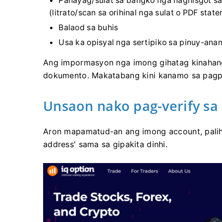
Pahayag/sulat sa bangko nga naghisgot s
(litrato/scan sa orihinal nga sulat o PDF stat
Balaod sa buhis
Usa ka opisyal nga sertipiko sa pinuy-anan
Ang impormasyon nga imong gihatag kinaha
dokumento. Makatabang kini kanamo sa pagpad
Unsaon nako pag-verify sa
Aron mapamatud-an ang imong account, palihug
address' sama sa gipakita dinhi.