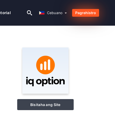
Cebuano
torial
Cebuano
Pagrehistro
Bisitaha ang Site