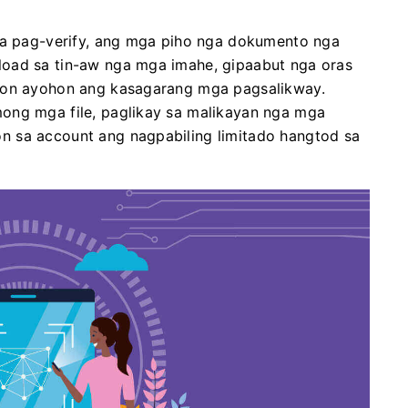
 sa pag-verify, ang mga piho nga dokumento nga
load sa tin-aw nga mga imahe, gipaabut nga oras
aron ayohon ang kasagarang mga pagsalikway.
ong mga file, paglikay sa malikayan nga mga
n sa account ang nagpabiling limitado hangtod sa