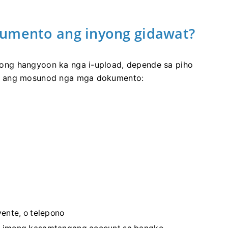
kumento ang inyong gidawat?
ong hangyoon ka nga i-upload, depende sa piho
mo ang mosunod nga mga dokumento:
yente, o telepono