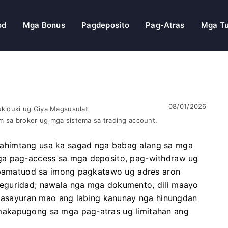
od
Mga Bonus
Pagdeposito
Pag-Atras
Mga Tu
08/01/2026
ukiduki ug Giya Magsusulat
m sa broker ug mga sistema sa trading account.
ahimtang usa ka sagad nga babag alang sa mga
ga pag-access sa mga deposito, pag-withdraw ug
agpamatuod sa imong pagkatawo ug adres aron
eguridad; nawala nga mga dokumento, dili maayo
a kasayuran mao ang labing kanunay nga hinungdan
makapugong sa mga pag-atras ug limitahan ang