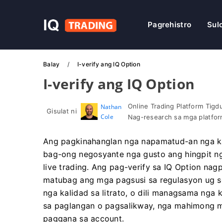
Pagrehistro
Sul
Balay
I-verify ang IQ Option
I-verify ang IQ Option
Online Trading Platform Tigd
Nathan
Gisulat ni
Cole
Nag-research sa mga platfor
Ang pagkinahanglan nga napamatud-an nga k
bag-ong negosyante nga gusto ang hingpit n
live trading. Ang pag-verify sa IQ Option n
matubag ang mga pagsusi sa regulasyon ug s
nga kalidad sa litrato, o dili managsama ng
sa paglangan o pagsalikway, nga mahimong 
paggana sa account.