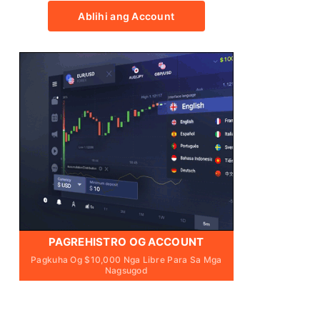
Ablihi ang Account
PAGREHISTRO OG ACCOUNT
Pagkuha Og $10,000 Nga Libre Para Sa Mga
Nagsugod