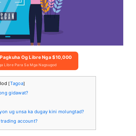
g Pagkuha Og Libre Nga $10,000
a Libre Para Sa Mga Nagsugod
ulod
Tagoa
[
]
ong gidawat?
?
yon ug unsa ka dugay kini molungtad?
 trading account?