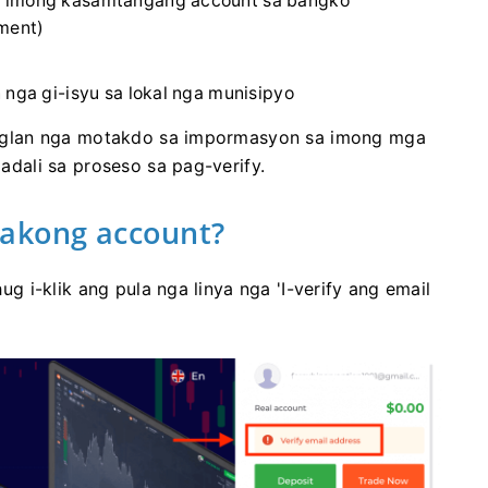
a imong kasamtangang account sa bangko
ement)
 nga gi-isyu sa lokal nga munisipyo
nglan nga motakdo sa impormasyon sa imong mga
ali sa proseso sa pag-verify.
 akong account?
 i-klik ang pula nga linya nga 'I-verify ang email