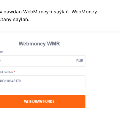
e sanawdan WebMoney-i saýlaň. WebMoney
tany saýlaň.