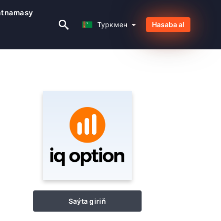
atnamasy
Туркмен
Туркмен
Hasaba al
Saýta giriň