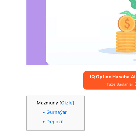
IQ Option Hasaba A
Täze Başlanlar 
Mazmuny
Gizle
[
]
Gurnaýar
Depozit