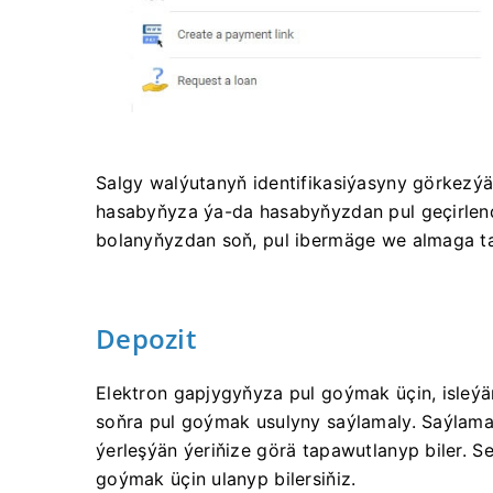
Salgy walýutanyň identifikasiýasyny görkez
hasabyňyza ýa-da hasabyňyzdan pul geçirlen
bolanyňyzdan soň, pul ibermäge we almaga ta
Depozit
Elektron gapjygyňyza pul goýmak üçin, isleýä
soňra pul goýmak usulyny saýlamaly. Saýlamak 
ýerleşýän ýeriňize görä tapawutlanyp biler. Se
goýmak üçin ulanyp bilersiňiz.