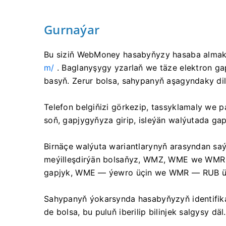
Gurnaýar
Bu siziň WebMoney hasabyňyzy hasaba almak 
m/
. Baglanyşygy yzarlaň we täze elektron g
basyň. Zerur bolsa, sahypanyň aşagyndaky dil
Telefon belgiňizi görkezip, tassyklamaly we 
soň, gapjygyňyza girip, isleýän walýutada gapj
Birnäçe walýuta wariantlarynyň arasyndan saý
meýilleşdirýän bolsaňyz, WMZ, WME we WMR a
gapjyk, WME — ýewro üçin we WMR — RUB ü
Sahypanyň ýokarsynda hasabyňyzyň identifikat
de bolsa, bu puluň iberilip bilinjek salgysy däl.