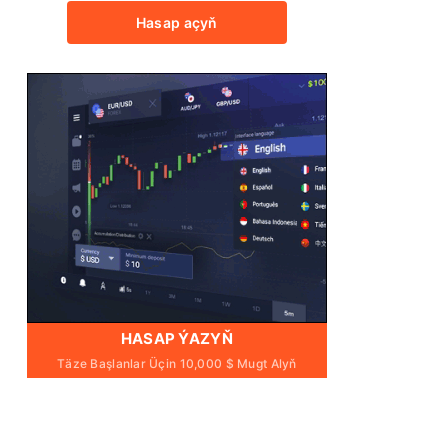
Hasap açyň
HASAP ÝAZYŇ
Täze Başlanlar Üçin 10,000 $ Mugt Alyň