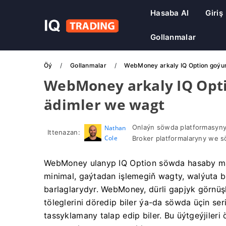
Hasaba Al
Giriş
Gollanmalar
Öý
Gollanmalar
WebMoney arkaly IQ Option goýum
WebMoney arkaly IQ Opti
ädimler we wagt
Onlaýn söwda platformasyny
Nathan
Ittenazan:
Cole
Broker platformalaryny we s
WebMoney ulanyp IQ Option söwda hasaby mali
minimal, gaýtadan işlemegiň wagty, walýuta bi
barlaglarydyr. WebMoney, dürli gapjyk görnüşle
töleglerini döredip biler ýa-da söwda üçin se
tassyklamany talap edip biler. Bu üýtgeýjile