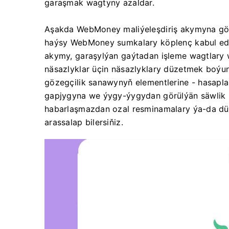
garaşmak wagtyny azaldar.
Aşakda WebMoney maliýeleşdiriş akymyna gönü
haýsy WebMoney sumkalary köplenç kabul edi
akymy, garaşylýan gaýtadan işleme wagtlary 
näsazlyklar üçin näsazlyklary düzetmek boýu
gözegçilik sanawynyň elementlerine - hasapl
gapjygyna we ýygy-ýygydan görülýän säwlik k
habarlaşmazdan ozal resminamalary ýa-da düzed
arassalap bilersiňiz.