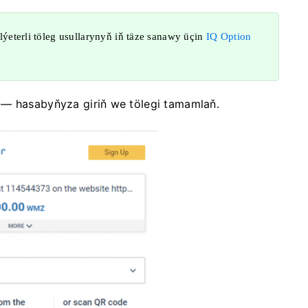
 Elýeterli töleg usullarynyň iň täze sanawy üçin
IQ Option
 — hasabyňyza giriň we tölegi tamamlaň.