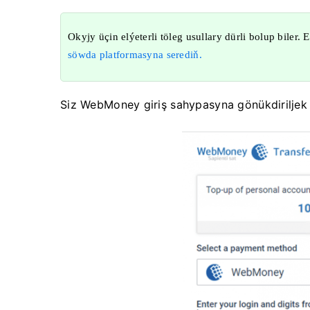
Okyjy üçin elýeterli töleg usullary dürli bolup biler.
söwda platformasyna serediň.
Siz WebMoney giriş sahypasyna gönükdiriljek