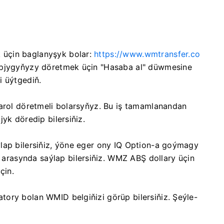
üçin baglanyşyk bolar:
https://www.wmtransfer.co
apjygyňyzy döretmek üçin "Hasaba al" düwmesine
i üýtgediň.
parol döretmeli bolarsyňyz. Bu iş tamamlanandan
yk döredip bilersiňiz.
lap bilersiňiz, ýöne eger ony IQ Option-a goýmagy
rasynda saýlap bilersiňiz. WMZ ABŞ dollary üçin
çin.
ory bolan WMID belgiňizi görüp bilersiňiz. Şeýle-