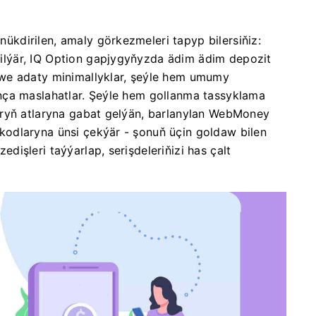
kdirilen, amaly görkezmeleri tapyp bilersiňiz:
lýär, IQ Option gapjygyňyzda ädim ädim depozit
we adaty minimallyklar, şeýle hem umumy
nça maslahatlar. Şeýle hem gollanma tassyklama
aryň atlaryna gabat gelýän, barlanylan WebMoney
odlaryna ünsi çekýär - şonuň üçin goldaw bilen
işleri taýýarlap, serişdeleriňizi has çalt