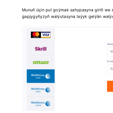
Munuň üçin pul goýmak sahypasyna giriň w
gapjygyňyzyň walýutasyna laýyk gelýän walýu