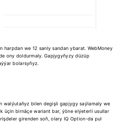
ýän harpdan we 12 sanly sandan ybarat. WebMoney
de ony doldurmaly. Gapjygyňyzy düzüp
ýýar bolarsyňyz.
n walýutaňyz bilen degişli gapjygy saýlamaly we
üçin birnäçe wariant bar, ýöne elýeterli usullar
rişdeler girenden soň, olary IQ Option-da pul