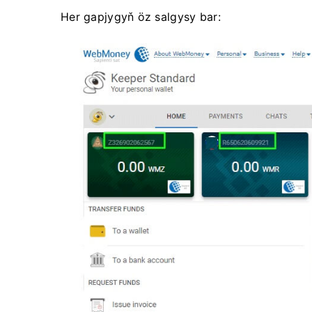
Her gapjygyň öz salgysy bar: