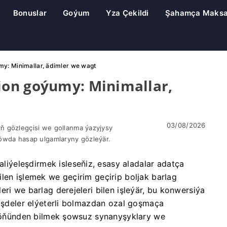
Bonuslar
Goýum
Yza Çekildi
Şahamça Maks
y: Minimallar, ädimler we wagt
on goýumy: Minimallar,
03/08/2026
ň gözlegçisi we gollanma ýazyjysy
öwda hasap ulgamlaryny gözleýär.
ýeleşdirmek isleseňiz, esasy aladalar adatça
len işlemek we geçirim geçirip boljak barlag
ri we barlag derejeleri bilen işleýär, bu konwersiýa
rişdeler elýeterli bolmazdan ozal goşmaça
ri öňünden bilmek şowsuz synanyşyklary we