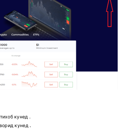
тихоб кунед .
 ворид кунед
.