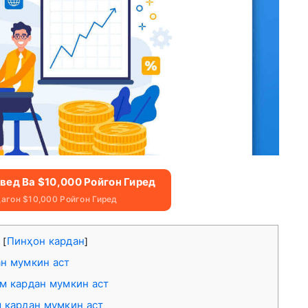
вед Ва $10,000 Ройгон Гиред
агон $10,000 Ройгон Гиред
а
Пинҳон кардан
[
]
ан мумкин аст
ом кардан мумкин аст
м кардан мумкин аст