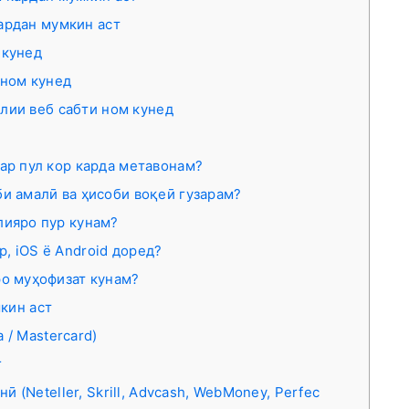
кардан мумкин аст
 кунед
 ном кунед
илии веб сабти ном кунед
ар пул кор карда метавонам?
и амалӣ ва ҳисоби воқеӣ гузарам?
лияро пур кунам?
, iOS ё Android доред?
ро муҳофизат кунам?
мкин аст
 / Mastercard)
г
 (Neteller, Skrill, Advcash, WebMoney, Perfec