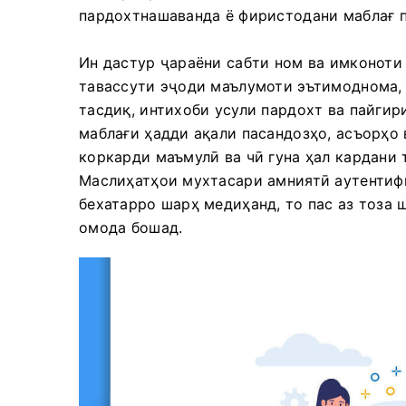
пардохтнашаванда ё фиристодани маблағ 
Ин дастур ҷараёни сабти ном ва имконоти
тавассути эҷоди маълумоти эътимоднома, 
тасдиқ, интихоби усули пардохт ва пайги
маблағи ҳадди ақали пасандозҳо, асъорҳо
коркарди маъмулӣ ва чӣ гуна ҳал кардани
Маслиҳатҳои мухтасари амниятӣ аутентиф
бехатарро шарҳ медиҳанд, то пас аз тоза
омода бошад.