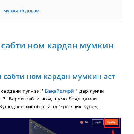
рт мушкилӣ дорам
Q сабти ном кардан мумкин
ӣ сабти ном кардан мумкин аст
 кардани тугмаи "
Бақайдгирӣ
" дар кунҷи
. 2. Барои сабти ном, шумо бояд ҳамаи
Кушодани ҳисоб ройгон"-ро клик кунед.