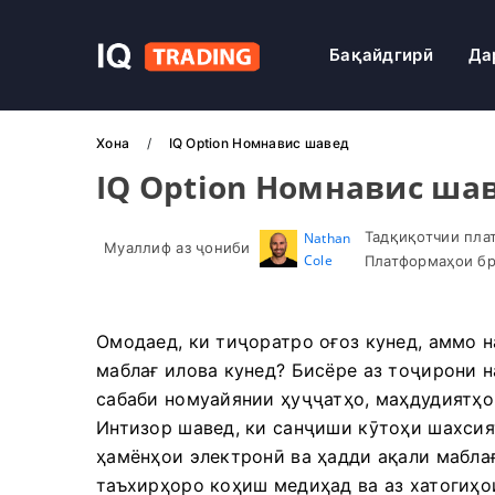
Бақайдгирӣ
Да
Хона
IQ Option Номнавис шавед
IQ Option Номнавис ша
Тадқиқотчии пла
Nathan
Муаллиф аз ҷониби
Cole
Платформаҳои бр
Омодаед, ки тиҷоратро оғоз кунед, аммо н
маблағ илова кунед? Бисёре аз тоҷирони н
сабаби номуайянии ҳуҷҷатҳо, маҳдудиятҳо
Интизор шавед, ки санҷиши кӯтоҳи шахсия
ҳамёнҳои электронӣ ва ҳадди ақали мабла
таъхирҳоро коҳиш медиҳад ва аз хатогиҳо