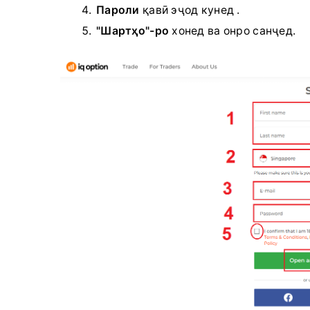
Пароли
қавӣ эҷод кунед
.
"Шартҳо"-ро
хонед
ва онро санҷед.