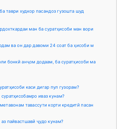
ба таври худкор пасандоз гузошта шуд
пардохткардаи ман ба суратҳисоби ман вори
ардам ва он дар давоми 24 соат ба ҳисоби м
оли бонкӣ анҷом додаам, ба суратҳисоби ма
уратҳисоби каси дигар пул гузорам?
 суратҳисобамро иваз кунам?
 метавонам тавассути корти кредитӣ пасан
 аз пайвастшавӣ ҷудо кунам?