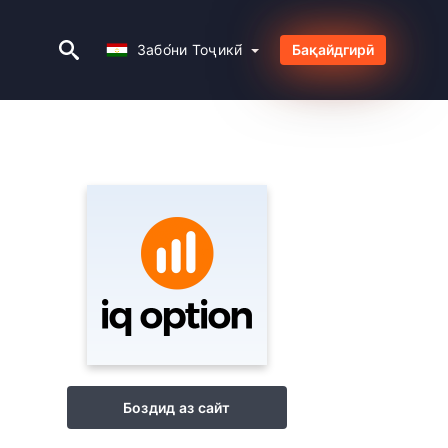
Забо́ни Тоҷикӣ́
Забо́ни Тоҷикӣ́
Бақайдгирӣ
Боздид аз сайт