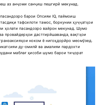
пеш аз анҷоми санҷиш пешгирӣ мекунад.
 пасандозро барои Опсияи IQ, паймоиш
тасдиқи тафсилоти тамос, боркунии ҳуҷҷатҳои
рии ҳолати пасандозро вайрон мекунад. Шумо
 ва провайдерҳои дастгирӣшаванда, вақтҳои
 транзаксияҳои ноком ё нигоҳдорӣро меомӯзед.
икатсияи ду-омилӣ ва амалияи пардохти
 шудани маблағ ҳисоби шумо барои тиҷорат