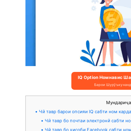
IQ Option Номнавис Ша
Барои Шурӯъкунанд
Мундариҷ
Чӣ тавр барои опсияи IQ сабти ном кард
Чӣ тавр бо почтаи электронӣ сабти н
Чӣ тавр бо ҳисоби Facebook сабти но