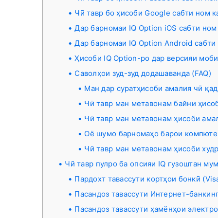
Чӣ тавр бо ҳисоби Google сабти ном 
Дар барномаи IQ Option iOS сабти ном
Дар барномаи IQ Option Android сабти
Ҳисоби IQ Option-ро дар версияи моб
Саволҳои зуд-зуд додашаванда (FAQ)
Ман дар суратҳисоби амалия чӣ қад
Чӣ тавр ман метавонам байни ҳисоб
Чӣ тавр ман метавонам ҳисоби ама
Оё шумо барномаҳо барои компютер
Чӣ тавр ман метавонам ҳисоби худ
Чӣ тавр пулро ба опсияи IQ гузоштан му
Пардохт тавассути кортҳои бонкӣ (Visa
Пасандоз тавассути Интернет-банкин
Пасандоз тавассути ҳамёнҳои электронӣ