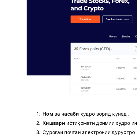
Ном
ва
насаби
худро ворид кунед .
Кишвари
истиқомати доимии
худро ин
Суроғаи почтаи электронии дурустро