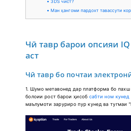
3DS чист?
Ман ҳангоми пардохт тавассути ко
Чӣ тавр барои опсияи I
аст
Чӣ тавр бо почтаи электрон
1. Шумо метавонед дар платформа бо пахш
болоии рост
барои ҳисоб
сабти ном кунед
маълумоти заруриро пур кунед ва тугмаи "