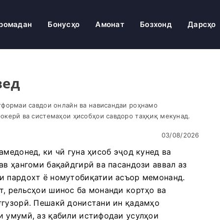
ромадан
Бонусҳо
Амонат
Бозхонд
Дарсҳо
вед
тформаи савдои онлайн ва нависандаи роҳнамо
окерӣ ва системаҳои ҳисобҳои савдоро таҳқиқ мекунад.
03/08/2026
амедонед, ки чӣ гуна ҳисоб эҷод кунед ва
ав ҳангоми бақайдгирӣ ва пасандози аввал аз
и пардохт ё номутобиқатии асъор мемонанд.
т, рельсҳои шинос ба монанди кортҳо ва
ғгузорӣ. Пешакӣ донистани ин қадамҳо
и умумӣ, аз қабили истифодаи усулҳои