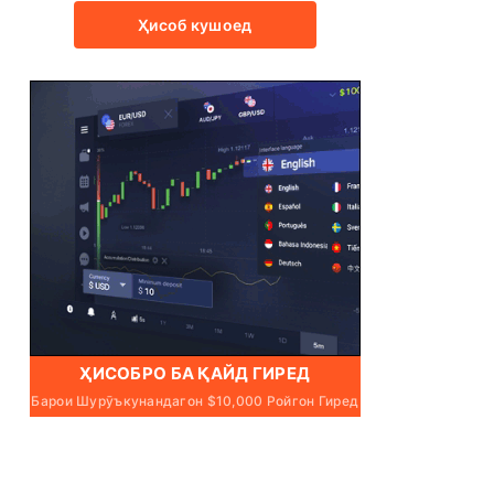
Ҳисоб кушоед
ҲИСОБРО БА ҚАЙД ГИРЕД
Барои Шурӯъкунандагон $10,000 Ройгон Гиред