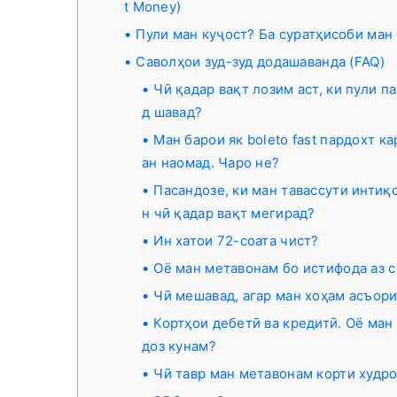
t Money)
Пули ман куҷост? Ба суратҳисоби ман 
Саволҳои зуд-зуд додашаванда (FAQ)
Чӣ қадар вақт лозим аст, ки пули 
д шавад?
Ман барои як boleto fast пардохт к
ан наомад. Чаро не?
Пасандозе, ки ман тавассути интиқ
н чӣ қадар вақт мегирад?
Ин хатои 72-соата чист?
Оё ман метавонам бо истифода аз с
Чӣ мешавад, агар ман хоҳам асъори
Кортҳои дебетӣ ва кредитӣ. Оё ман
доз кунам?
Чӣ тавр ман метавонам корти худро