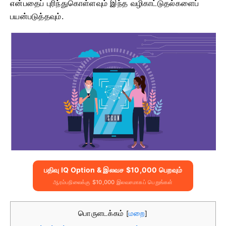
என்பதைப் புரிந்துகொள்ளவும் இந்த வழிகாட்டுதல்களைப்
பயன்படுத்தவும்.
பதிவு IQ Option & இலவச $10,000 பெறவும்
ஆரம்பநிலைக்கு $10,000 இலவசமாகப் பெறுங்கள்
பொருளடக்கம்
மறை
[
]