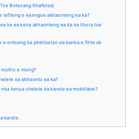
 Tse Botsoang Khafetsa)
e lefileng e kenngoe akhaonteng ea ka?
 ea ka ea kena akhaonteng ea ka ka lihora tse
e e entseng ka phetisetso ea banka e fihle ak
a motho e mong?
chelete ea akhaonto ea ka?
Na nka kenya chelete ka karete ea mokitlane?
ka karete