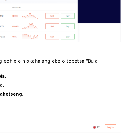
ing eohle e hlokahalang ebe o tobetsa "Bula
la.
a.
pahetseng.