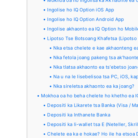
Mokhoa oa ho Ingolisa ka Ak'haonte ea 
Ingolise ho IQ Option iOS App
Ingolise ho IQ Option Android App
Ingolise akhaonto ea IQ Option ho Mobi
Lipotso Tse Botsoang Khafetsa (Lipotso
Nka etsa chelete e kae akhaonteng ea
Nka fetola joang pakeng tsa ak'haonte
Nka tlatsa akhaonto ea ts'ebetso joa
Na u na le lisebelisoa tsa PC, iOS, k
Nka sireletsa akhaonto ea ka joang?
Mokhoa oa ho beha chelete ho khetho ea I
Depositi ka Likarete tsa Banka (Visa / M
Depositi ka Inthanete Banka
Depositi ka li-wallet tsa E (Neteller, S
Chelete ea ka e hokae? Ho ile ha etsoa