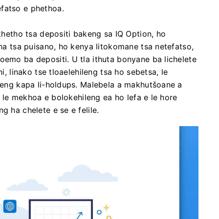
fatso e phethoa.
ikhetho tsa depositi bakeng sa IQ Option, ho
lha tsa puisano, ho kenya litokomane tsa netefatso,
oemo ba depositi. U tla ithuta bonyane ba lichelete
i, linako tse tloaelehileng tsa ho sebetsa, le
ileng kapa li-holdups. Malebela a makhutšoane a
li le mekhoa e bolokehileng ea ho lefa e le hore
g ha chelete e se e felile.