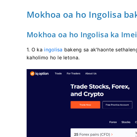
Mokhoa oa ho Ingolisa ba
Mokhoa oa ho Ingolisa ka Imei
1. O ka
ingolisa
bakeng sa ak'haonte sethalen
kaholimo ho le letona.