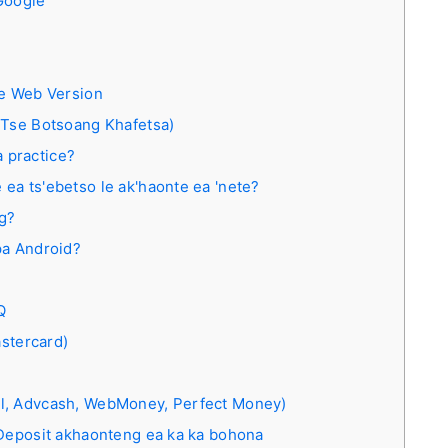
Google
le Web Version
 Tse Botsoang Khafetsa)
 practice?
 ea ts'ebetso le ak'haonte ea 'nete?
ng?
apa Android?
Q
astercard)
krill, Advcash, WebMoney, Perfect Money)
 Deposit akhaonteng ea ka ka bohona