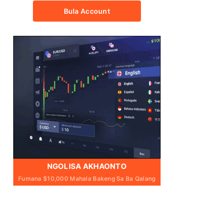
Bula Account
NGOLISA AKHAONTO
Fumana $10,000 Mahala Bakeng Sa Ba Qalang