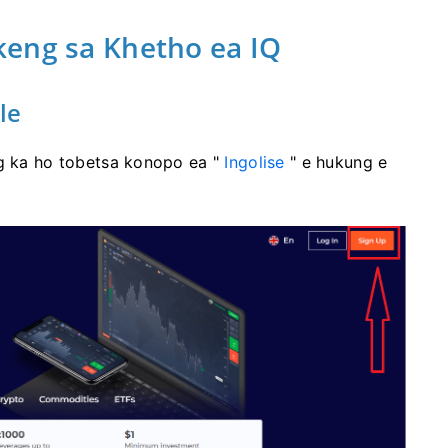
keng sa Khetho ea IQ
le
g ka ho tobetsa konopo ea "
Ingolise
" e hukung e