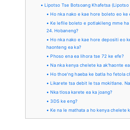
Lipotso Tse Botsoang Khafetsa (Lipotso
Ho nka nako e kae hore boleto eo ke 
Ke lefile boleto e potlakileng mme ha
24. Hobaneng?
Ho nka nako e kae hore depositi eo k
haonteng ea ka?
Phoso ena ea lihora tse 72 ke efe?
Na nka kenya chelete ka ak'haonte e
Ho thoe'ng haeba ke batla ho fetola 
Likarete tsa debit le tsa mokitlane. 
Nka tlosa karete ea ka joang?
3DS ke eng?
Ke na le mathata a ho kenya chelete 