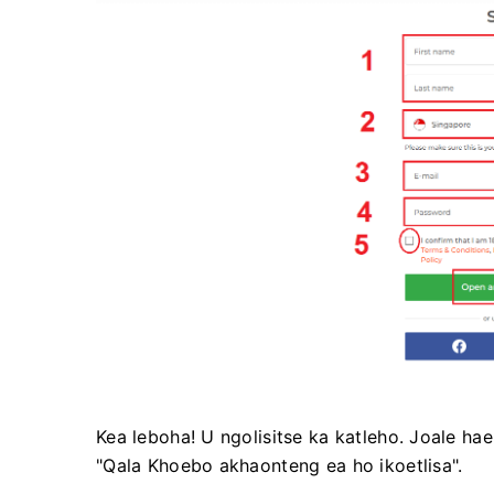
Kea leboha! U ngolisitse ka katleho. Joale ha
"Qala Khoebo akhaonteng ea ho ikoetlisa".