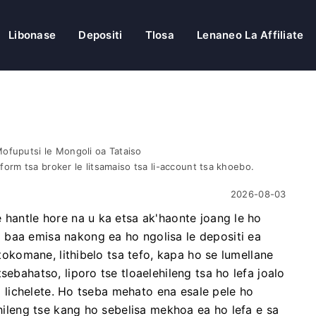
Libonase
Depositi
Tlosa
Lenaneo La Affiliate
Mofuputsi le Mongoli oa Tataiso
latform tsa broker le litsamaiso tsa li-account tsa khoebo.
2026-08-03
 hantle hore na u ka etsa ak'haonte joang le ho
 baa emisa nakong ea ho ngolisa le depositi ea
itokomane, lithibelo tsa tefo, kapa ho se lumellane
sebahatso, liporo tse tloaelehileng tsa ho lefa joalo
oa lichelete. Ho tseba mehato ena esale pele ho
ehileng tse kang ho sebelisa mekhoa ea ho lefa e sa