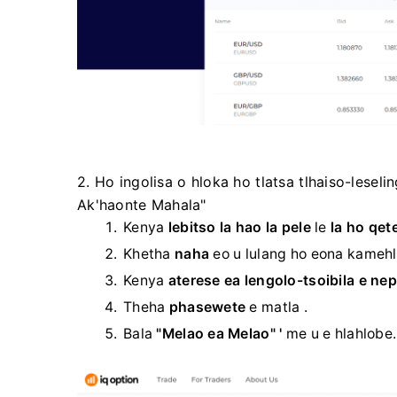
2. Ho ingolisa o hloka ho tlatsa tlhaiso-lesel
Ak'haonte Mahala"
Kenya
lebitso la hao la pele
le
la ho qete
Khetha
naha
eo u lulang ho eona kamehl
Kenya
aterese ea lengolo-tsoibila e ne
Theha
phasewete
e matla .
Bala
"Melao ea Melao" '
me u e hlahlobe.