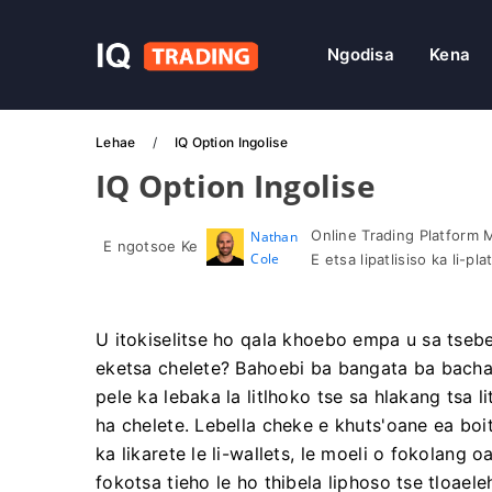
Ngodisa
Kena
Lehae
IQ Option Ingolise
IQ Option Ingolise
Online Trading Platform 
Nathan
E ngotsoe Ke
Cole
E etsa lipatlisiso ka li-p
U itokiselitse ho qala khoebo empa u sa tsebe
eketsa chelete? Bahoebi ba bangata ba bacha
pele ka lebaka la litlhoko tse sa hlakang tsa l
ha chelete. Lebella cheke e khuts'oane ea boit
ka likarete le li-wallets, le moeli o fokolang 
fokotsa tieho le ho thibela liphoso tse tloael