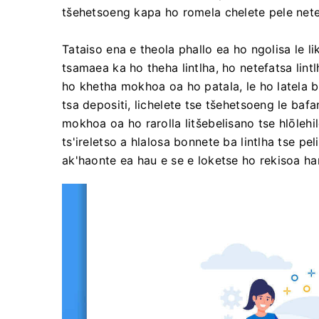
tšehetsoeng kapa ho romela chelete pele nete
Tataiso ena e theola phallo ea ho ngolisa le l
tsamaea ka ho theha lintlha, ho netefatsa lint
ho khetha mokhoa oa ho patala, le ho latela b
tsa depositi, lichelete tse tšehetsoeng le bafan
mokhoa oa ho rarolla litšebelisano tse hlōleh
ts'ireletso a hlalosa bonnete ba lintlha tse pe
ak'haonte ea hau e se e loketse ho rekisoa han