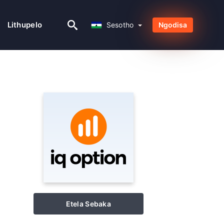
Sesotho
Lithupelo
Sesotho
Ngodisa
Etela Sebaka