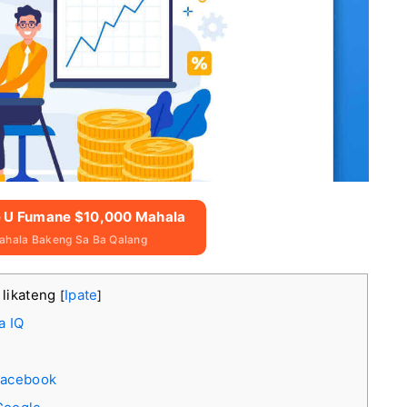
me U Fumane $10,000 Mahala
hala Bakeng Sa Ba Qalang
 likateng
Ipate
[
]
a IQ
 Facebook