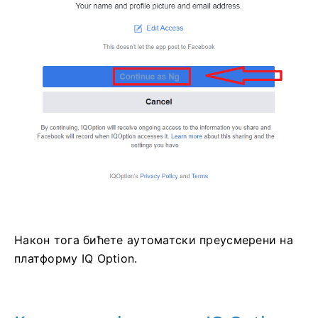
Након тога бићете аутоматски преусмерени на
платформу IQ Option.