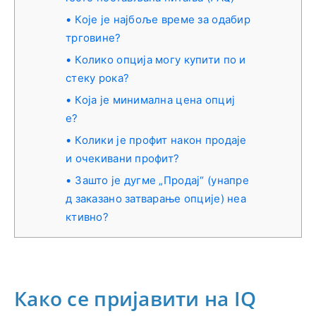
Које је најбоље време за одабир
трговине?
Колико опција могу купити по и
стеку рока?
Која је минимална цена опциј
е?
Колики је профит након продаје
и очекивани профит?
Зашто је дугме „Продај“ (унапре
д заказано затварање опције) неа
ктивно?
Како се пријавити на IQ