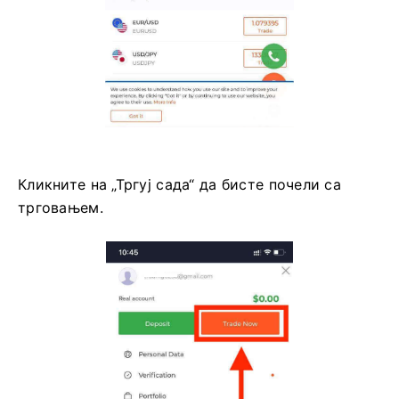
Кликните на „Тргуј сада“ да бисте почели са
трговањем.