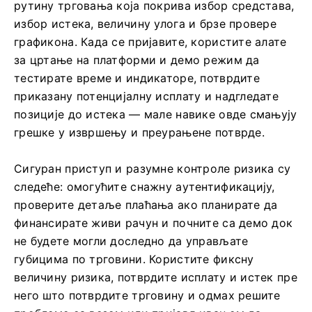
рутину трговања која покрива избор средстава,
избор истека, величину улога и брзе провере
графикона. Када се пријавите, користите алате
за цртање на платформи и демо режим да
тестирате време и индикаторе, потврдите
приказану потенцијалну исплату и надгледате
позиције до истека — мале навике овде смањују
грешке у извршењу и преурањене потврде.
Сигуран приступ и разумне контроле ризика су
следеће: омогућите снажну аутентификацију,
проверите детаље плаћања ако планирате да
финансирате живи рачун и почните са демо док
не будете могли доследно да управљате
губицима по трговини. Користите фиксну
величину ризика, потврдите исплату и истек пре
него што потврдите трговину и одмах решите