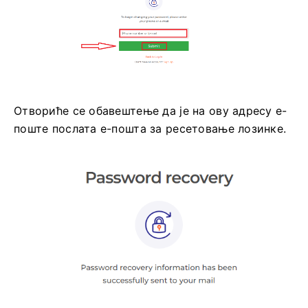
Отвориће се обавештење да је на ову адресу е-
поште послата е-пошта за ресетовање лозинке.