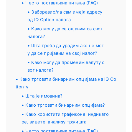
Често постављана питања (FAQ)
Заборавио/ла сам имејл адресу
од IQ Option налога
Како могу да се одјавим са свог
налога?
Шта треба да урадим ако не мог
у да се пријавим на свој налог?
Како могу да променим валуту с
вог налога?
Како трговати бинарним опцијама на IQ Op
tion-у
Шта је имовина?
Како трговати бинарним опцијама?
Како користити графиконе, индикато
ре, виџете, анализу тржишта
Често постављана питања (FAQ)