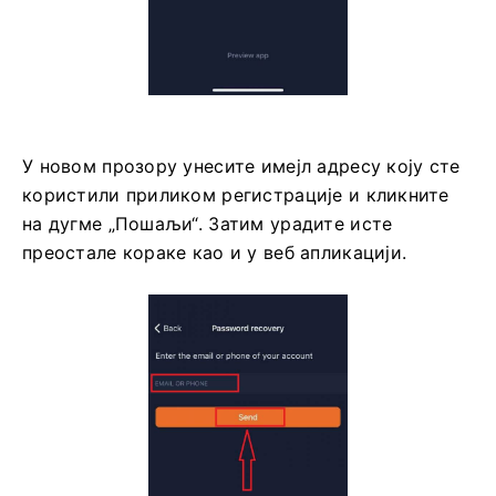
У новом прозору унесите имејл адресу коју сте
користили приликом регистрације и кликните
на дугме „Пошаљи“. Затим урадите исте
преостале кораке као и у веб апликацији.