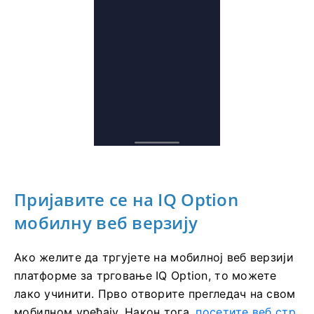
Пријавите се на IQ Option
мобилну веб верзију
Ако желите да тргујете на мобилној веб верзији
платформе за трговање IQ Option, то можете
лако учинити. Прво отворите прегледач на свом
мобилном уређају. Након тога,
посетите веб стр