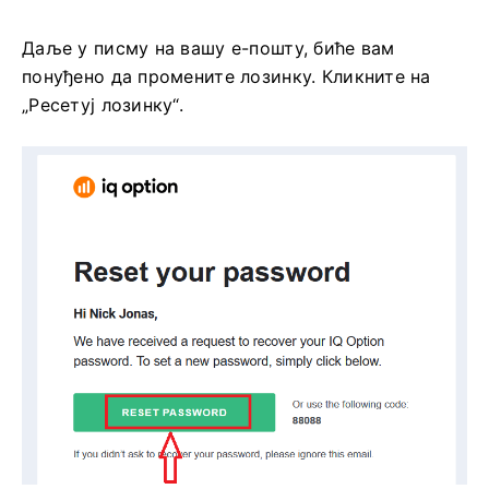
Даље у писму на вашу е-пошту, биће вам
понуђено да промените лозинку. Кликните на
„Ресетуј лозинку“.