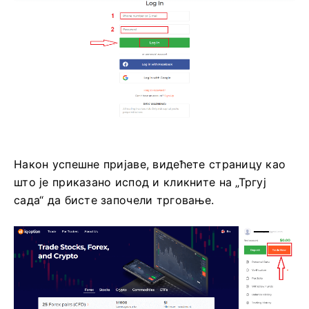
Након успешне пријаве, видећете страницу као
што је приказано испод и кликните на „Тргуј
сада“ да бисте започели трговање.