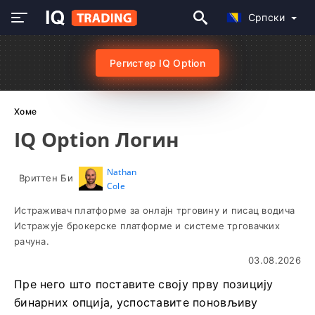
Српски
Регистер IQ Option
Хоме
IQ Option Логин
Nathan
Вриттен Би
Cole
Истраживач платформе за онлајн трговину и писац водича
Истражује брокерске платформе и системе трговачких
рачуна.
03.08.2026
Пре него што поставите своју прву позицију
бинарних опција, успоставите поновљиву