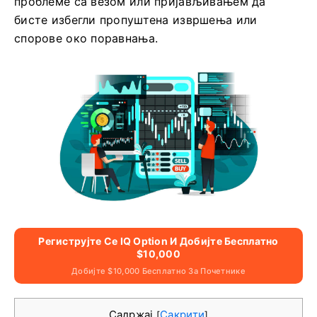
проблеме са везом или пријављивањем да
бисте избегли пропуштена извршења или
спорове око поравнања.
Региструјте Се IQ Option И Добијте Бесплатно
$10,000
Добијте $10,000 Бесплатно За Почетнике
Садржај
Сакрити
[
]