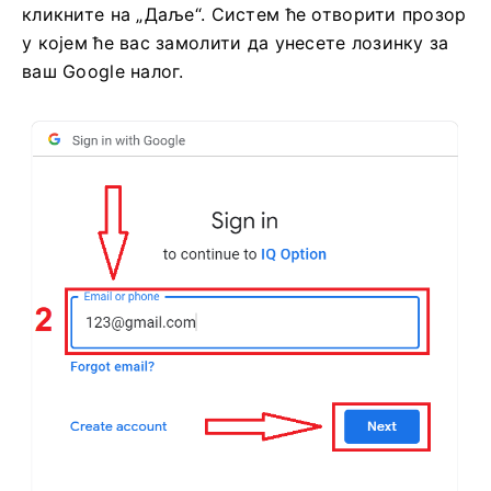
кликните на „Даље“. Систем ће отворити прозор
у којем ће вас замолити да унесете лозинку за
ваш Google налог.