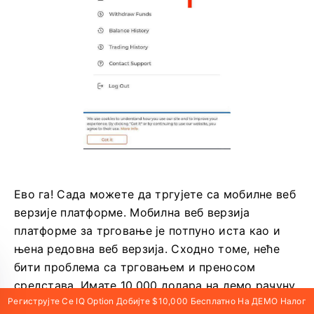
Ево га! Сада можете да тргујете са мобилне веб
верзије платформе. Мобилна веб верзија
платформе за трговање је потпуно иста као и
њена редовна веб верзија. Сходно томе, неће
бити проблема са трговањем и преносом
средстава. Имате 10.000 долара на демо рачуну
Региструјте Се IQ Option Добијте $10,000 Бесплатно На ДЕМО Налог
за трговање на платформи.