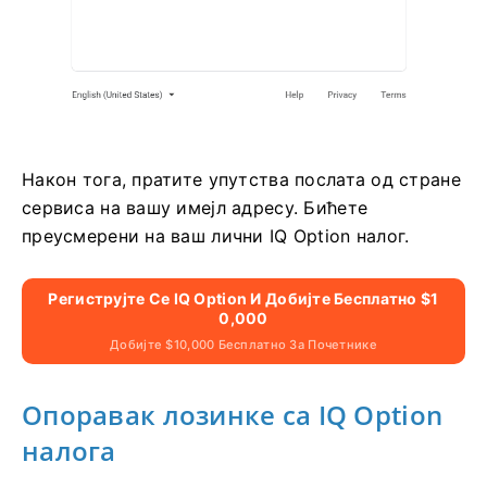
Након тога, пратите упутства послата од стране
сервиса на вашу имејл адресу. Бићете
преусмерени на ваш лични IQ Option налог.
Региструјте Се IQ Option И Добијте Бесплатно $1
0,000
Добијте $10,000 Бесплатно За Почетнике
Опоравак лозинке са IQ Option
налога