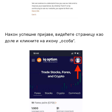
Након успешне пријаве, видећете страницу као
доле и кликните на икону „особа“.