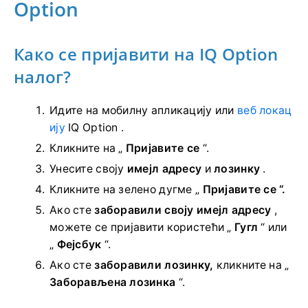
Option
Како се пријавити на IQ Option
налог?
Идите на мобилну апликацију или
веб локац
ију
IQ Option .
Кликните на „
Пријавите се
“.
Унесите своју
имејл адресу
и
лозинку
.
Кликните на
зелено дугме „
Пријавите се “.
Ако сте
заборавили своју имејл адресу
,
можете се пријавити користећи „
Гугл
“ или
„
Фејсбук
“.
Ако сте
заборавили лозинку,
кликните на „
Заборављена лозинка
“.