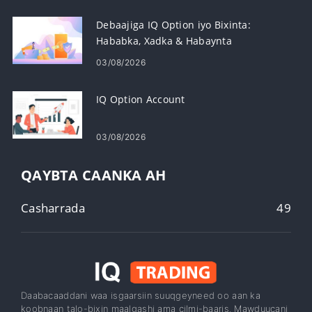
Debaajiga IQ Option iyo Bixinta:
Hababka, Xadka & Habaynta
03/08/2026
IQ Option Account
03/08/2026
QAYBTA CAANKA AH
Casharrada
49
Daabacaaddani waa isgaarsiin suuqgeyneed oo aan ka
koobnaan talo-bixin maalgashi ama cilmi-baaris. Mawduucani