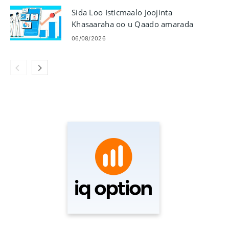
Sida Loo Isticmaalo Joojinta
Khasaaraha oo u Qaado amarada
Faa'iidada gudaha IQ Option
06/08/2026