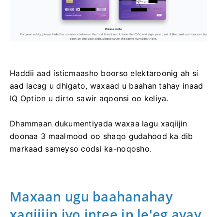
Haddii aad isticmaasho boorso elektaroonig ah si
aad lacag u dhigato, waxaad u baahan tahay inaad
IQ Option u dirto sawir aqoonsi oo keliya.
Dhammaan dukumentiyada waxaa lagu xaqiijin
doonaa 3 maalmood oo shaqo gudahood ka dib
markaad sameyso codsi ka-noqosho.
Maxaan ugu baahanahay
xaqiijin iyo intee in le'eg ayay