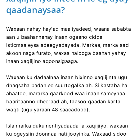
qaadanaysaa?
Waxaan nahay hay'ad maaliyadeed, waana sababta
aan u baahannahay inaan ogaano cidda
isticmaaleysa adeegyadayada. Markaa, marka aad
akoon naga furato, waxaa nalooga baahan yahay
inaan xaqiijino aqoonsigaaga.
Waxaan ku dadaalnaa inaan bixinno xaqiijinta ugu
dhaqsaha badan ee suurtogalka ah. Si kastaba ha
ahaatee, mararka qaarkood waa inaan sameynaa
baaritaanno dheeraad ah, taasoo qaadan karta
waqti (ugu yaraan 48 saacadood).
Isla marka dukumentiyadaada la xaqiijiyo, waxaan
ku ogeysiin doonnaa natiijooyinka. Waxaad sidoo