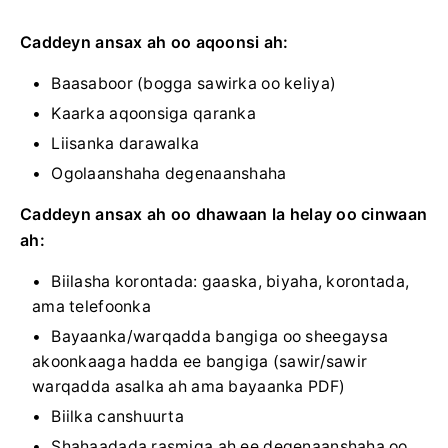
Caddeyn ansax ah oo aqoonsi ah:
Baasaboor (bogga sawirka oo keliya)
Kaarka aqoonsiga qaranka
Liisanka darawalka
Ogolaanshaha degenaanshaha
Caddeyn ansax ah oo dhawaan la helay oo cinwaan
ah:
Biilasha korontada: gaaska, biyaha, korontada,
ama telefoonka
Bayaanka/warqadda bangiga oo sheegaysa
akoonkaaga hadda ee bangiga (sawir/sawir
warqadda asalka ah ama bayaanka PDF)
Biilka canshuurta
Shahaadada rasmiga ah ee degenaanshaha oo