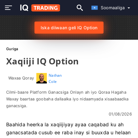
Soomaaliga
Iska diiwaan geli IQ Option
Guriga
Xaqiiji IQ Option
Nathan
Waxaa Qoray
Cole
Cilmi-baare Platform Ganacsiga Onlayn ah iyo Qoraa Hagaha
Waxay baartaa goobaha dallaalka iyo nidaamyada xisaabaadka
ganacsiga.
01/08/2026
Baahida heerka la xaqiijiyay ayaa caqabad ku ah
ganacsatada cusub ee raba inay si buuxda u helaan