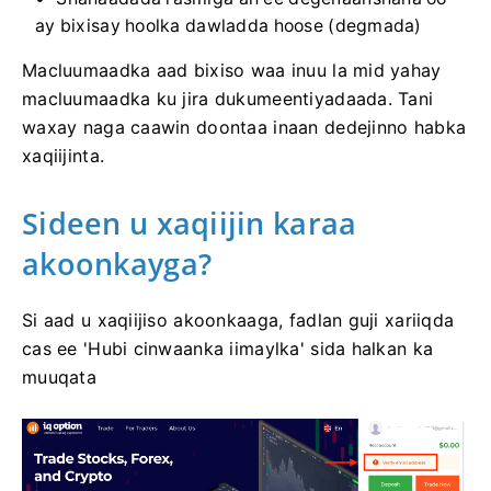
ay bixisay hoolka dawladda hoose (degmada)
Macluumaadka aad bixiso waa inuu la mid yahay
macluumaadka ku jira dukumeentiyadaada. Tani
waxay naga caawin doontaa inaan dedejinno habka
xaqiijinta.
Sideen u xaqiijin karaa
akoonkayga?
Si aad u xaqiijiso akoonkaaga, fadlan guji xariiqda
cas ee 'Hubi cinwaanka iimaylka' sida halkan ka
muuqata