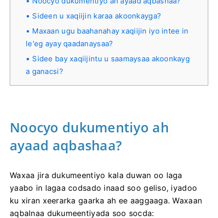
Noocyo dukumentiyo ah ayaad aqbashaa?
Sideen u xaqiijin karaa akoonkayga?
Maxaan ugu baahanahay xaqiijin iyo intee in
le'eg ayay qaadanaysaa?
Sidee bay xaqiijintu u saamaysaa akoonkayg
a ganacsi?
Noocyo dukumentiyo ah
ayaad aqbashaa?
Waxaa jira dukumeentiyo kala duwan oo laga
yaabo in lagaa codsado inaad soo geliso, iyadoo
ku xiran xeerarka gaarka ah ee aaggaaga. Waxaan
aqbalnaa dukumeentiyada soo socda: