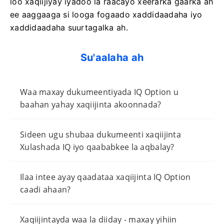
loo xaqiijiyay iyadoo la raacayo xeerarka gaarka ah
ee aaggaaga si looga fogaado xaddidaadaha iyo
xaddidaadaha suurtagalka ah.
Su'aalaha ah
Waa maxay dukumeentiyada IQ Option u
baahan yahay xaqiijinta akoonnada?
Sideen ugu shubaa dukumeenti xaqiijinta
Xulashada IQ iyo qaababkee la aqbalay?
Ilaa intee ayay qaadataa xaqiijinta IQ Option
caadi ahaan?
Xaqiijintayda waa la diiday - maxay yihiin