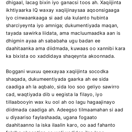
dhigaal, lacag bixin iyo ganacsi toos ah. Xaqiijinta
ikhtiyaarka IQ waxay xaqiijinaysaa aqoonsigaaga
iyo cinwaankaaga si aad ula kulanto hubinta
sharciyeynta iyo amniga; dukumentiyada maqan,
tayada sawirka liidata, ama macluumaadka aan is
dhigmin ayaa ah sababaha ugu badan ee
daahitaanka ama diidmada, kuwaas oo xannibi kara
ka bixista oo xaddidaya shaqeynta akoonnada.
Boggani wuxuu qeexayaa xaqiijinta socodka
shaqada, dukumeentiyada gaarka ah ee sida
caadiga ah la aqbalo, sida loo soo geliyo sawirro
cad, waqtiyada dib u eegista la filayo, iyo
tillaabooyin wax ku ool ah oo lagu hagaajinayo
diidmada caadiga ah. Adeegso tilmaamahan si aad
u diyaariso faylashaada, ugana fogaato
daahitaanno la iska ilaalin karo, oo aad fahanto