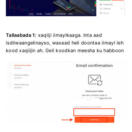
Tallaabada 1:
xaqiiji iimaylkaaga. Inta aad
isdiiwaangelinayso, waxaad heli doontaa iimayl leh
kood xaqiijin ah. Geli koodkan meesha ku habboon