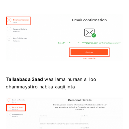
Tallaabada 2aad
waa lama huraan si loo
dhammaystiro habka xaqiijinta