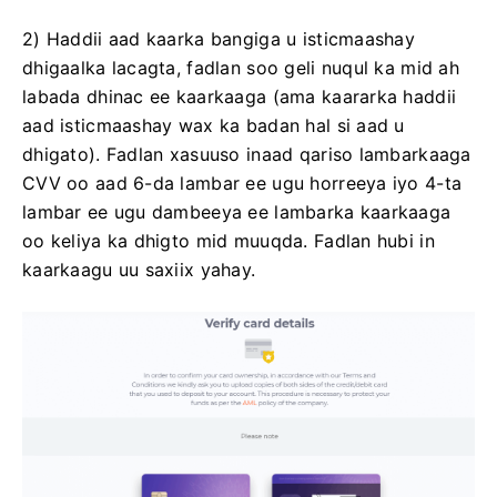
2) Haddii aad kaarka bangiga u isticmaashay
dhigaalka lacagta, fadlan soo geli nuqul ka mid ah
labada dhinac ee kaarkaaga (ama kaararka haddii
aad isticmaashay wax ka badan hal si aad u
dhigato). Fadlan xasuuso inaad qariso lambarkaaga
CVV oo aad 6-da lambar ee ugu horreeya iyo 4-ta
lambar ee ugu dambeeya ee lambarka kaarkaaga
oo keliya ka dhigto mid muuqda. Fadlan hubi in
kaarkaagu uu saxiix yahay.