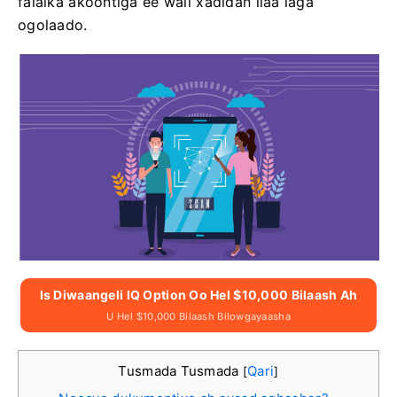
falalka akoontiga ee wali xadidan ilaa laga
ogolaado.
Is Diwaangeli IQ Option Oo Hel $10,000 Bilaash Ah
U Hel $10,000 Bilaash Bilowgayaasha
Tusmada Tusmada
Qari
[
]