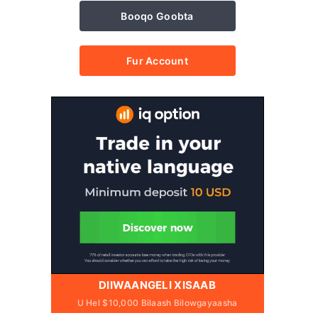
Booqo Goobta
Fur Account
DIIWAANGELI XISAAB
U Hel $10,000 Bilaash Bilowgayaasha