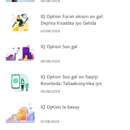
06/08/2026
IQ Option Furan akoon oo gal:
Dejinta Xisaabta iyo Gelida
03/08/2026
IQ Option Soo gal
06/08/2026
IQ Option Soo gal oo Xaqiiji
Koontada: Tallaabooyinka iyo
Shuruudaha
06/08/2026
IQ Option la baxay
01/08/2026