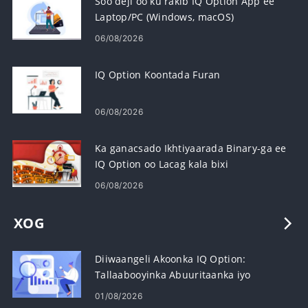
Soo deji oo ku rakib IQ Option App ee
Laptop/PC (Windows, macOS)
06/08/2026
IQ Option Koontada Furan
06/08/2026
Ka ganacsado Ikhtiyaarada Binary-ga ee
IQ Option oo Lacag kala bixi
06/08/2026
XOG
Diiwaangeli Akoonka IQ Option:
Tallaabooyinka Abuuritaanka iyo
Hawlgelinta
01/08/2026