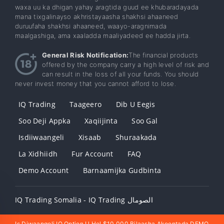
waxa uu ka dhigan yahay aragtida guud ee khubaradayada
mana tixgalinayso akhristayaasha shakhsi ahaaneed
duruufaha shakhsi ahaaneed, waayo-aragnimada
maalgashiga, ama xaaladda maaliyadeed ee hadda jirta.
General Risk Notification:
The financial products
offered by the company carry a high level of risk and
can result in the loss of all your funds. You should
never invest money that you cannot afford to lose.
IQ Trading
Taageero
Dib U Eegis
Soo Deji Appka
Xaqiijinta
Soo Gal
Isdiiwaangeli
Xisaab
Shuraakada
La Xidhiidh
Fur Account
FAQ
Demo Account
Barnaamijka Gudbinta
IQ Trading Somalia - IQ Trading الصومال
Is Diwaangeli IQ Option U Hel $10,000 Bilaasha Akoontada DEMO