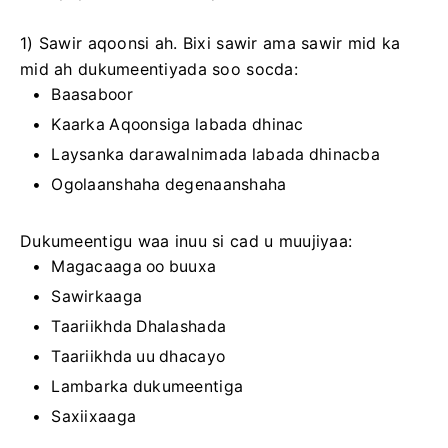
1) Sawir aqoonsi ah. Bixi sawir ama sawir mid ka
mid ah dukumeentiyada soo socda:
Baasaboor
Kaarka Aqoonsiga labada dhinac
Laysanka darawalnimada labada dhinacba
Ogolaanshaha degenaanshaha
Dukumeentigu waa inuu si cad u muujiyaa:
Magacaaga oo buuxa
Sawirkaaga
Taariikhda Dhalashada
Taariikhda uu dhacayo
Lambarka dukumeentiga
Saxiixaaga