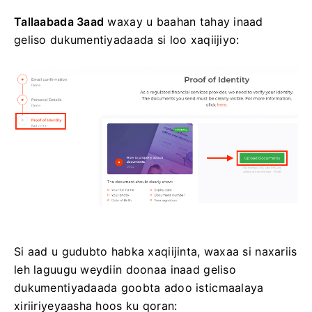
Tallaabada 3aad
waxay u baahan tahay inaad
geliso dukumentiyadaada si loo xaqiijiyo:
Si aad u gudubto habka xaqiijinta, waxaa si naxariis
leh laguugu weydiin doonaa inaad geliso
dukumentiyadaada goobta adoo isticmaalaya
xiriiriyeyaasha hoos ku qoran: