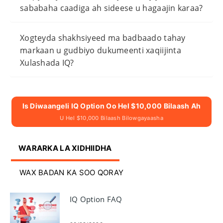
sababaha caadiga ah sideese u hagaajin karaa?
Xogteyda shakhsiyeed ma badbaado tahay
markaan u gudbiyo dukumeenti xaqiijinta
Xulashada IQ?
Is Diwaangeli IQ Option Oo Hel $10,000 Bilaash Ah
U Hel $10,000 Bilaash Bilowgayaasha
WARARKA LA XIDHIIDHA
WAX BADAN KA SOO QORAY
IQ Option FAQ