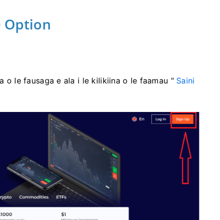
Q Option
o le fausaga e ala i le kilikiina o le faamau "
Saini