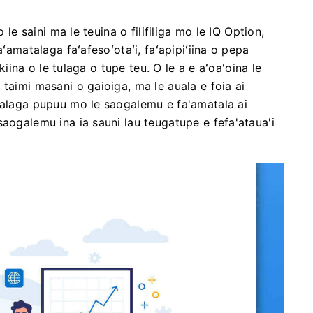
 le saini ma le teuina o filifiliga mo le IQ Option,
aʻamatalaga faʻafesoʻotaʻi, faʻapipiʻiina o pepa
akiina o le tulaga o tupe teu. O le a e aʻoaʻoina le
taimi masani o gaioiga, ma le auala e foia ai
atalaga pupuu mo le saogalemu e fa'amatala ai
saogalemu ina ia sauni lau teugatupe e fefa'ataua'i