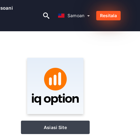
soani
Samoan
Samoan
Resitala
Asiasi Site