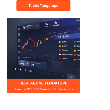
Tatala Teugatupe
RESITALA SE TEUGATUPE
Maua Le $10,000 Free Mo Tagata Amata