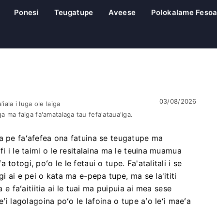
Ponesi
Teugatupe
Aveese
Polokalame Fesoa
03/08/2026
iala i luga ole laiga
ga ma faiga fa'amatalaga tau fefa'ataua'iga.
a pe faʻafefea ona fatuina se teugatupe ma
i i le taimi o le resitalaina ma le teuina muamua
otogi, poʻo le le fetaui o tupe. Fa'atalitali i se
i ai e pei o kata ma e-pepa tupe, ma se la'ititi
a e faʻaitiitia ai le tuai ma puipuia ai mea sese
eʻi lagolagoina poʻo le lafoina o tupe aʻo leʻi maeʻa