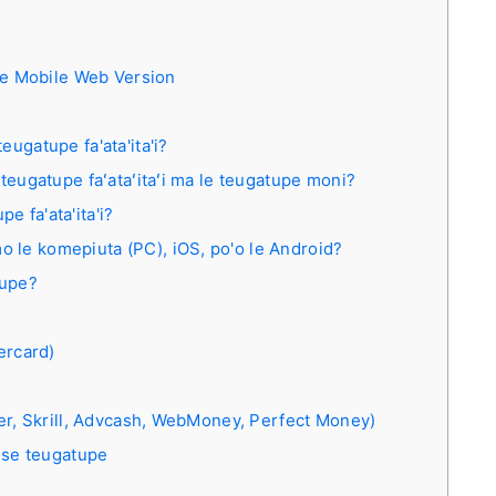
 le Mobile Web Version
teugatupe fa'ata'ita'i?
e teugatupe faʻataʻitaʻi ma le teugatupe moni?
e fa'ata'ita'i?
o le komepiuta (PC), iOS, po'o le Android?
tupe?
ercard)
ller, Skrill, Advcash, WebMoney, Perfect Money)
a se teugatupe