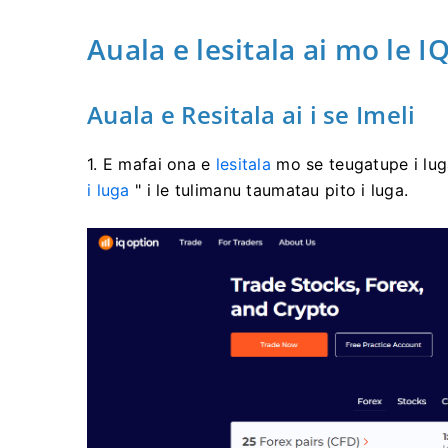
Auala e lesitala ai mo le I
Auala e Resitala ai i se Imeli
1. E mafai ona e
lesitala
mo se teugatupe i luga 
i luga
" i le tulimanu taumatau pito i luga.