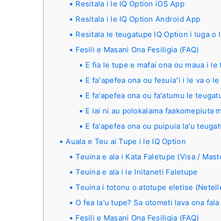
Resitala i le IQ Option iOS App
Resitala i le IQ Option Android App
Resitala le teugatupe IQ Option i luga o
Fesili e Masani Ona Fesiligia (FAQ)
E fia le tupe e mafai ona ou maua i le 
E faʻapefea ona ou fesuiaʻi i le va o l
E fa'apefea ona ou fa'atumu le teugatup
E iai ni au polokalama faakomepiuta m
E fa'apefea ona ou puipuia la'u teuga
Auala e Teu ai Tupe i le IQ Option
Teuina e ala i Kata Faletupe (Visa / Mast
Teuina e ala i le Initaneti Faletupe
Teuina i totonu o atotupe eletise (Nete
O fea la'u tupe? Sa otometi lava ona fai
Fesili e Masani Ona Fesiligia (FAQ)