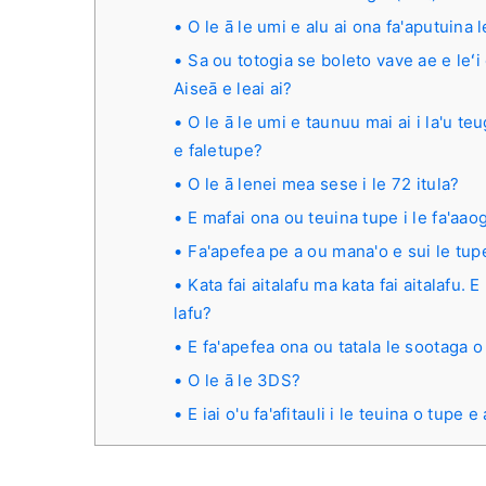
O le ā le umi e alu ai ona fa'aputuina 
Sa ou totogia se boleto vave ae e leʻi 
Aiseā e leai ai?
O le ā le umi e taunuu mai ai i la'u teug
e faletupe?
O le ā lenei mea sese i le 72 itula?
E mafai ona ou teuina tupe i le fa'aao
Fa'apefea pe a ou mana'o e sui le tup
Kata fai aitalafu ma kata fai aitalafu. E
lafu?
E fa'apefea ona ou tatala le sootaga o 
O le ā le 3DS?
E iai o'u fa'afitauli i le teuina o tupe e 