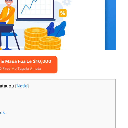
n & Maua Fua Le $10,000
0 Free Mo Tagata Amata
Mataupu
Natia
[
]
ook