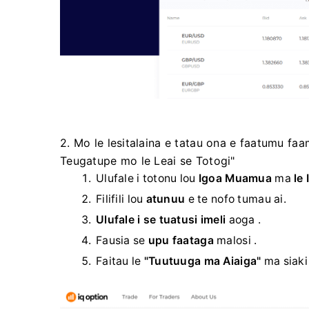
2. Mo le lesitalaina e tatau ona e faatumu fa
Teugatupe mo le Leai se Totogi"
Ulufale i totonu lou
Igoa Muamua
ma
le
Filifili lou
atunuu
e te nofo tumau ai.
Ulufale i se tuatusi imeli
aoga .
Fausia se
upu faataga
malosi .
Faitau le
"Tuutuuga ma Aiaiga"
ma siaki 