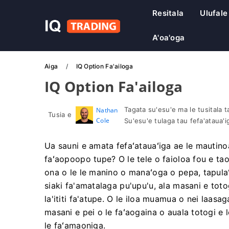
Resitala
Ulufale
A'oa'oga
Aiga
IQ Option Fa'ailoga
IQ Option Fa'ailoga
Tagata su'esu'e ma le tusitala ta'
Nathan
Tusia e
Cole
Su'esu'e tulaga tau fefa'ataua'i
Ua sauni e amata fefaʻatauaʻiga ae le mautino
faʻaopoopo tupe? O le tele o faioloa fou e taof
ona o le le manino o manaʻoga o pepa, tapulaʻa t
siaki fa'amatalaga pu'upu'u, ala masani e totog
la'ititi fa'atupe. O le iloa muamua o nei laasag
masani e pei o le faʻaogaina o auala totogi e l
le faʻamaoniga.