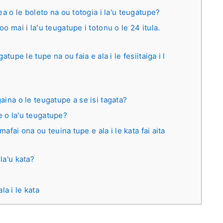
lea o le boleto na ou totogia i la'u teugatupe?
oo mai i laʻu teugatupe i totonu o le 24 itula.
atupe le tupe na ou faia e ala i le fesiitaiga i l
gaina o le teugatupe a se isi tagata?
e o la'u teugatupe?
 mafai ona ou teuina tupe e ala i le kata fai aita
la'u kata?
ala i le kata