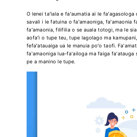
O lenei taʻiala e faʻaumatia ai le faʻagasologa o
savali i le fatuina o faʻamaoniga, faʻamaonia f
faʻamaonia, filifilia o se auala totogi, ma le si
aofaʻi o tupe teu, tupe lagolago ma kamupani, 
fefaʻatauaiga ua le manuia poʻo taofi. Fa'am
fa'amaoniga lua-fa'ailoga ma faiga fa'atauga 
pe a manino le tupe.