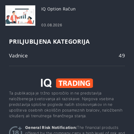
IQ Option Račun
03.08.2026
PRILJUBLJENA KATEGORIJA
Vadnice
49
Ta publikacija je tržno sporočilo in ne predstavlja
naložbenega svetovanja ali raziskave. Njegova vsebina
predstavlja splošne poglede naših strokovnjakov in ne
upošteva osebnih okoliščin posameznih bralcev, naložbenih
izkušenj ali trenutnega finančnega stanja.
General Risk Notification:
The financial products
offered by the company carry a high level of risk and