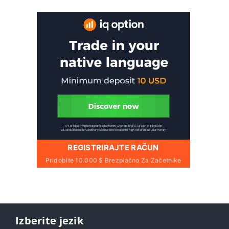
REGISTRIRAJTE RAČUN
Pridobite 10.000 $ Brezplačno Za Začetnike
Izberite jezik