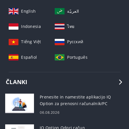
English
العربيّة
Indonesia
ไทย
Tiếng Việt
Русский
Español
Português
ČLANKI
Prenesite in namestite aplikacijo IQ
Option za prenosni računalnik/PC
(Windows, macOS)
06.08.2026
IQ Option Odpri račun