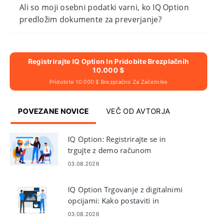
Ali so moji osebni podatki varni, ko IQ Option
predložim dokumente za preverjanje?
Registrirajte IQ Option In Pridobite Brezplačnih
10.000 $
Pridobite 10.000 $ Brezplačno Za Začetnike
POVEZANE NOVICE
VEČ OD AVTORJA
IQ Option: Registrirajte se in
trgujte z demo računom
03.08.2026
IQ Option Trgovanje z digitalnimi
opcijami: Kako postaviti in
upravljati posle
03.08.2026