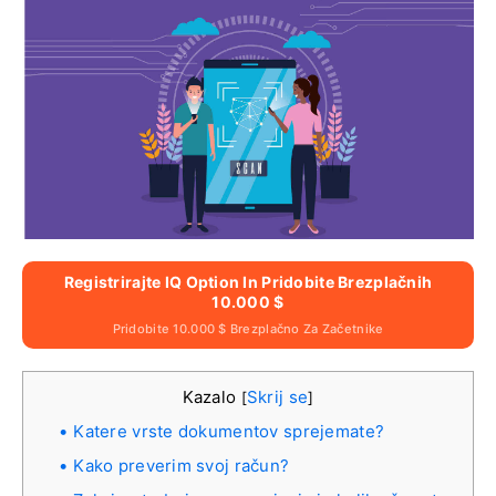
Registrirajte IQ Option In Pridobite Brezplačnih
10.000 $
Pridobite 10.000 $ Brezplačno Za Začetnike
Kazalo
Skrij se
[
]
Katere vrste dokumentov sprejemate?
Kako preverim svoj račun?