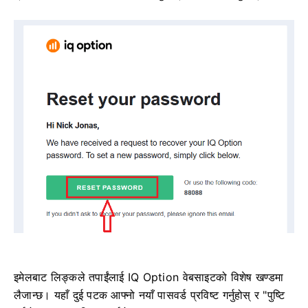
इमेलबाट लिङ्कले तपाईंलाई IQ Option वेबसाइटको विशेष खण्डमा
लैजान्छ। यहाँ दुई पटक आफ्नो नयाँ पासवर्ड प्रविष्ट गर्नुहोस् र "पुष्टि