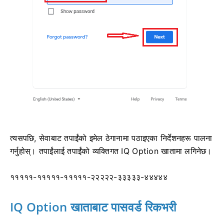
त्यसपछि, सेवाबाट तपाईंको इमेल ठेगानामा पठाइएका निर्देशनहरू पालना
गर्नुहोस्। तपाईंलाई तपाईंको व्यक्तिगत IQ Option खातामा लगिनेछ।
१११११-१११११-१११११-२२२२२-३३३३३-४४४४४
IQ Option खाताबाट पासवर्ड रिकभरी