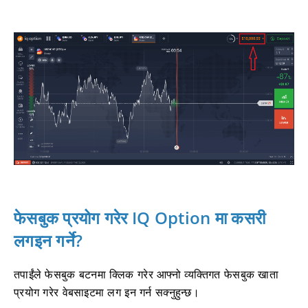
फेसबुक प्रयोग गरेर IQ Option मा कसरी
लगइन गर्ने?
तपाईंले फेसबुक बटनमा क्लिक गरेर आफ्नो व्यक्तिगत फेसबुक खाता
प्रयोग गरेर वेबसाइटमा लग इन गर्न सक्नुहुन्छ।