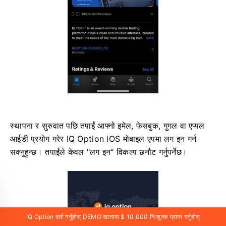
स्थापना र सुरुवात पछि तपाईं आफ्नो इमेल, फेसबुक, गुगल वा एप्पल
आईडी प्रयोग गरेर IQ Option iOS मोबाइल एपमा लग इन गर्न
सक्नुहुन्छ। तपाईंले केवल "लग इन" विकल्प छनौट गर्नुपर्नेछ।
IQ Option दर्ता गर्नुहोस् DEMO खातामा $ 10,000 नि:शुल्क प्राप्त गर्नुहोस्