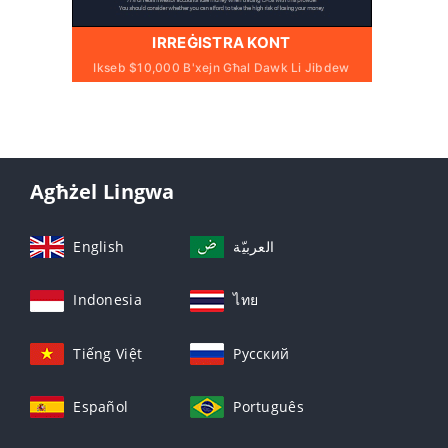
IRREĠISTRA KONT
Ikseb $10,000 B'xejn Għal Dawk Li Jibdew
Agħżel Lingwa
English
العربيّة
Indonesia
ไทย
Tiếng Việt
Русский
Español
Português