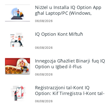
Niżżel u Installa IQ Option App
għal Laptop/PC (Windows,
macOS)
06/08/2026
IQ Option Kont Miftuħ
06/08/2026
Innegozja Għażliet Binarji fuq IQ
Option u Iġbed il-Flus
06/08/2026
Reġistrazzjoni tal-Kont IQ
Option: Kif Tirreġistra l-Kont tal-
Kummerċ Tiegħek
06/08/2026