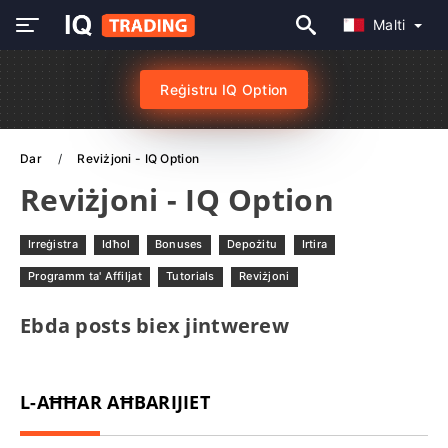
Malti
Reġistru IQ Option
Dar
Reviżjoni - IQ Option
Reviżjoni - IQ Option
Irreġistra
Idħol
Bonuses
Depożitu
Irtira
Programm ta' Affiljat
Tutorials
Reviżjoni
Ebda posts biex jintwerew
L-AĦĦAR AĦBARIJIET