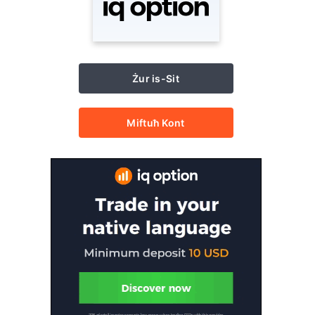
Żur is-Sit
Miftuħ Kont