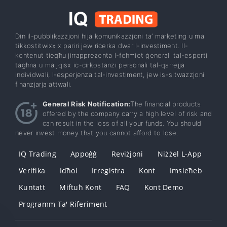
Din il-pubblikazzjoni hija komunikazzjoni ta’ marketing u ma
tikkostitwixxix pariri jew riċerka dwar l-investiment. Il-
kontenut tiegħu jirrappreżenta l-fehmiet ġenerali tal-esperti
tagħna u ma jqisx iċ-ċirkostanzi personali tal-qarrejja
individwali, l-esperjenza tal-investiment, jew is-sitwazzjoni
finanzjarja attwali.
General Risk Notification:
The financial products
offered by the company carry a high level of risk and
can result in the loss of all your funds. You should
never invest money that you cannot afford to lose.
IQ Trading
Appoġġ
Reviżjoni
Niżżel L-App
Verifika
Idħol
Irregistra
Kont
Imsieħeb
Kuntatt
Miftuħ Kont
FAQ
Kont Demo
Programm Ta' Riferiment