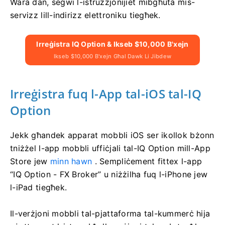
Wara dan, segwi l-istruzzjonijiet mibgħuta mis-
servizz lill-indirizz elettroniku tiegħek.
Irreġistra IQ Option & Ikseb $10,000 B'xejn
Ikseb $10,000 B'xejn Għal Dawk Li Jibdew
Irreġistra fuq l-App tal-iOS tal-IQ
Option
Jekk għandek apparat mobbli iOS ser ikollok bżonn
tniżżel l-app mobbli uffiċjali tal-IQ Option mill-App
Store jew
minn hawn
. Sempliċement fittex l-app
“IQ Option - FX Broker” u niżżilha fuq l-iPhone jew
l-iPad tiegħek.
Il-verżjoni mobbli tal-pjattaforma tal-kummerċ hija