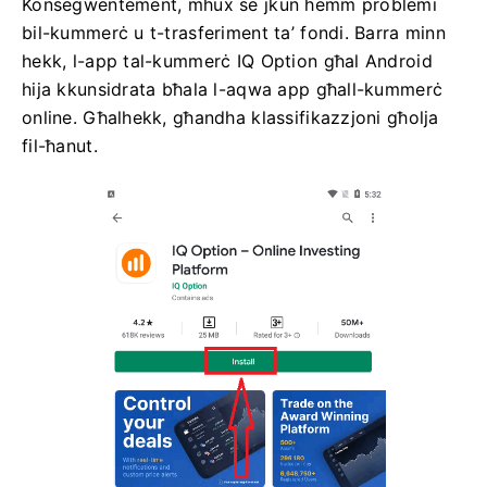
Konsegwentement, mhux se jkun hemm problemi
bil-kummerċ u t-trasferiment ta’ fondi. Barra minn
hekk, l-app tal-kummerċ IQ Option għal Android
hija kkunsidrata bħala l-aqwa app għall-kummerċ
online. Għalhekk, għandha klassifikazzjoni għolja
fil-ħanut.