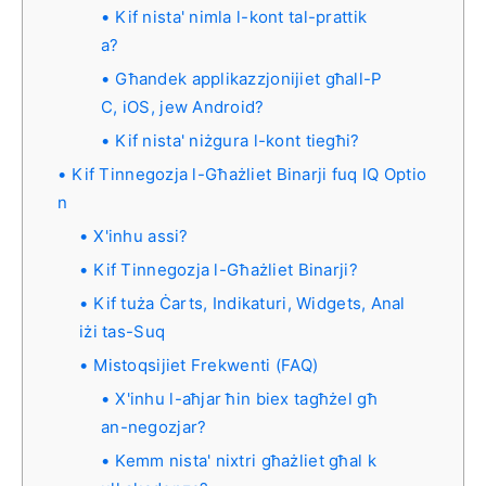
Kif nista' nimla l-kont tal-prattik
a?
Għandek applikazzjonijiet għall-P
C, iOS, jew Android?
Kif nista' niżgura l-kont tiegħi?
Kif Tinnegozja l-Għażliet Binarji fuq IQ Optio
n
X'inhu assi?
Kif Tinnegozja l-Għażliet Binarji?
Kif tuża Ċarts, Indikaturi, Widgets, Anal
iżi tas-Suq
Mistoqsijiet Frekwenti (FAQ)
X'inhu l-aħjar ħin biex tagħżel għ
an-negozjar?
Kemm nista' nixtri għażliet għal k