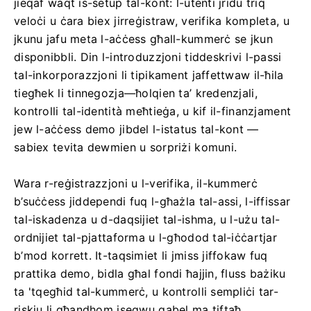
jieqaf waqt is-setup tal-kont: l-utenti jridu triq
veloċi u ċara biex jirreġistraw, verifika kompleta, u
jkunu jafu meta l-aċċess għall-kummerċ se jkun
disponibbli. Din l-introduzzjoni tiddeskrivi l-passi
tal-inkorporazzjoni li tipikament jaffettwaw il-ħila
tiegħek li tinnegozja—ħolqien ta’ kredenzjali,
kontrolli tal-identità meħtieġa, u kif il-finanzjament
jew l-aċċess demo jibdel l-istatus tal-kont —
sabiex tevita dewmien u sorpriżi komuni.
Wara r-reġistrazzjoni u l-verifika, il-kummerċ
b’suċċess jiddependi fuq l-għażla tal-assi, l-iffissar
tal-iskadenza u d-daqsijiet tal-ishma, u l-użu tal-
ordnijiet tal-pjattaforma u l-għodod tal-iċċartjar
b’mod korrett. It-taqsimiet li jmiss jiffokaw fuq
prattika demo, bidla għal fondi ħajjin, fluss bażiku
ta 'tqegħid tal-kummerċ, u kontrolli sempliċi tar-
riskju li għandhom isegwu qabel ma tiftaħ