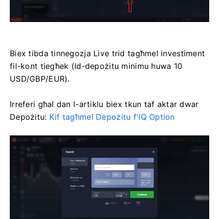
Biex tibda tinnegozja Live trid tagħmel investiment
fil-kont tiegħek (Id-depożitu minimu huwa 10
USD/GBP/EUR).
Irreferi għal dan l-artiklu biex tkun taf aktar dwar
Depożitu:
Kif tagħmel Depożitu f'IQ Option