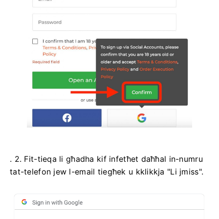
. 2. Fit-tieqa li għadha kif infetħet daħħal in-numru
tat-telefon jew l-email tiegħek u kklikkja "Li jmiss".