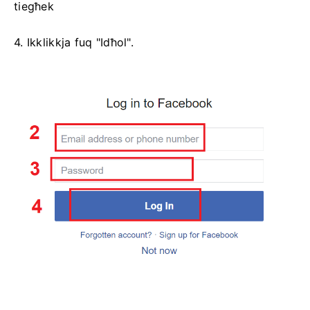
tiegħek
4. Ikklikkja fuq "Idħol".