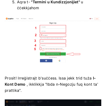
Aqra t-
"Termini u Kundizzjonijiet"
u
ċċekkjahom
Prosit! Irreġistrajt b'suċċess. Issa jekk trid tuża
l-
Kont Demo
, ikklikkja "Ibda n-Negozju fuq kont ta'
prattika".