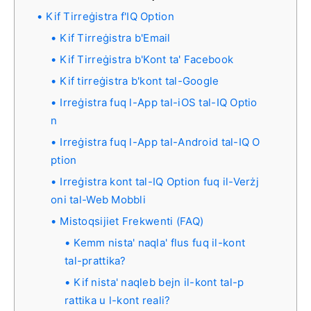
Kif Tirreġistra f'IQ Option
Kif Tirreġistra b'Email
Kif Tirreġistra b'Kont ta' Facebook
Kif tirreġistra b'kont tal-Google
Irreġistra fuq l-App tal-iOS tal-IQ Optio
n
Irreġistra fuq l-App tal-Android tal-IQ O
ption
Irreġistra kont tal-IQ Option fuq il-Verżj
oni tal-Web Mobbli
Mistoqsijiet Frekwenti (FAQ)
Kemm nista' naqla' flus fuq il-kont
tal-prattika?
Kif nista' naqleb bejn il-kont tal-p
rattika u l-kont reali?