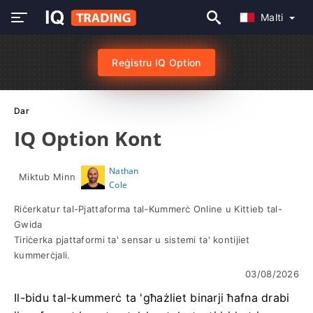
Malti
Reġistru IQ Option
Dar
IQ Option Kont
Nathan
Miktub Minn
Cole
Riċerkatur tal-Pjattaforma tal-Kummerċ Online u Kittieb tal-
Gwida
Tiriċerka pjattaformi ta' sensar u sistemi ta' kontijiet
kummerċjali.
03/08/2026
Il-bidu tal-kummerċ ta 'għażliet binarji ħafna drabi