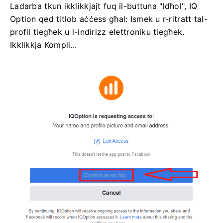
Ladarba tkun ikklikkjajt fuq il-buttuna "Idħol", IQ
Option qed titlob aċċess għal: Ismek u r-ritratt tal-
profil tiegħek u l-indirizz elettroniku tiegħek.
Ikklikkja Kompli...