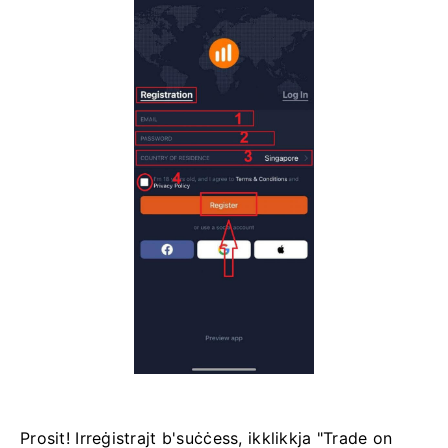
Prosit! Irreġistrajt b'suċċess, ikklikkja "Trade on