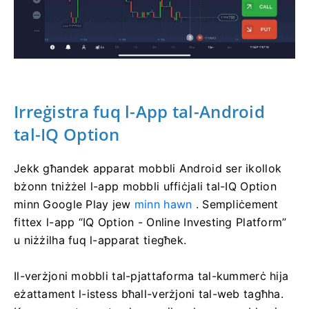
Irreġistra fuq l-App tal-Android
tal-IQ Option
Jekk għandek apparat mobbli Android ser ikollok
bżonn tniżżel l-app mobbli uffiċjali tal-IQ Option
minn Google Play jew
minn hawn
. Sempliċement
fittex l-app “IQ Option - Online Investing Platform”
u niżżilha fuq l-apparat tiegħek.
Il-verżjoni mobbli tal-pjattaforma tal-kummerċ hija
eżattament l-istess bħall-verżjoni tal-web tagħha.