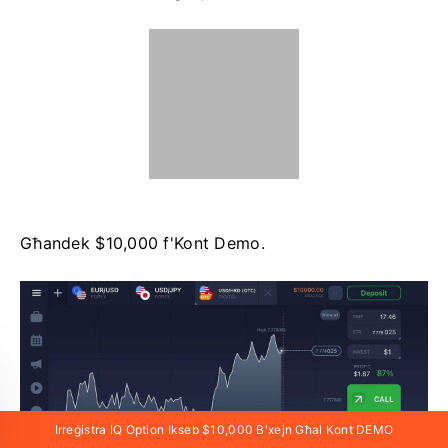
Għandek $10,000 f'Kont Demo.
Irreġistra IQ Option Ikseb $10,000 B'xejn Għal Kont DEMO