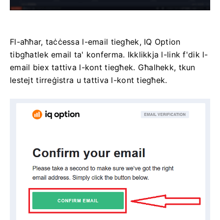
Fl-aħħar, taċċessa l-email tiegħek, IQ Option
tibgħatlek email ta' konferma. Ikklikkja l-link f'dik l-
email biex tattiva l-kont tiegħek. Għalhekk, tkun
lestejt tirreġistra u tattiva l-kont tiegħek.