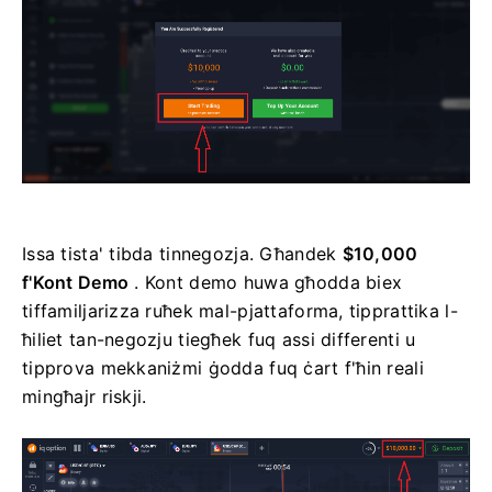
Issa tista' tibda tinnegozja. Għandek
$10,000
f'Kont Demo
. Kont demo huwa għodda biex
tiffamiljarizza ruħek mal-pjattaforma, tipprattika l-
ħiliet tan-negozju tiegħek fuq assi differenti u
tipprova mekkaniżmi ġodda fuq ċart f'ħin reali
mingħajr riskji.