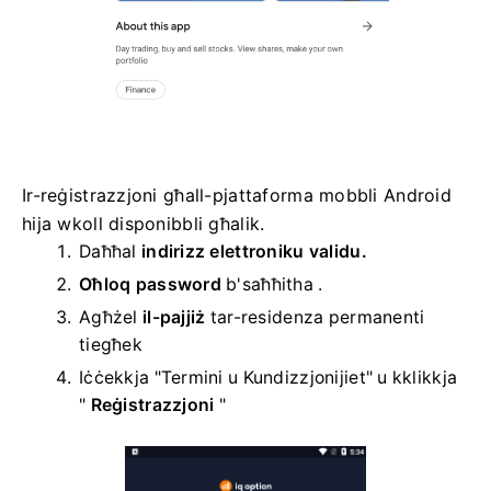
Ir-reġistrazzjoni għall-pjattaforma mobbli Android
hija wkoll disponibbli għalik.
Daħħal
indirizz elettroniku validu.
Oħloq password
b'saħħitha
.
Agħżel
il-pajjiż
tar-residenza permanenti
tiegħek
Iċċekkja "Termini u Kundizzjonijiet" u kklikkja
"
Reġistrazzjoni
"