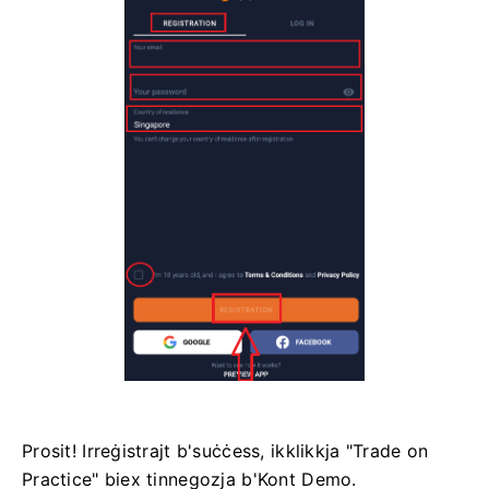
Prosit! Irreġistrajt b'suċċess, ikklikkja "Trade on
Practice" biex tinnegozja b'Kont Demo.