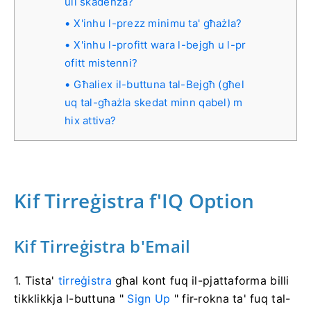
ull skadenza?
X'inhu l-prezz minimu ta' għażla?
X'inhu l-profitt wara l-bejgħ u l-pr
ofitt mistenni?
Għaliex il-buttuna tal-Bejgħ (għel
uq tal-għażla skedat minn qabel) m
hix attiva?
Kif Tirreġistra f'IQ Option
Kif Tirreġistra b'Email
1. Tista'
tirreġistra
għal kont fuq il-pjattaforma billi
tikklikkja l-buttuna "
Sign Up
" fir-rokna ta' fuq tal-