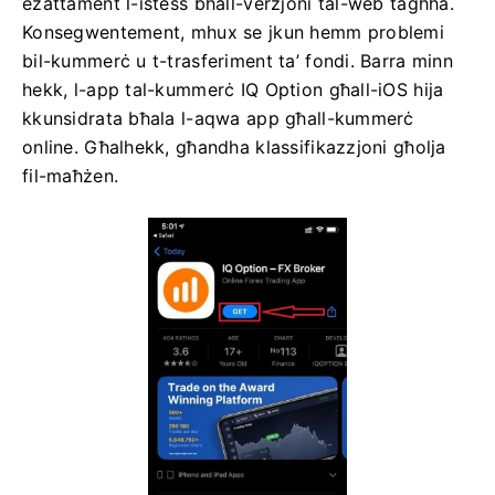
eżattament l-istess bħall-verżjoni tal-web tagħha.
Konsegwentement, mhux se jkun hemm problemi
bil-kummerċ u t-trasferiment ta’ fondi. Barra minn
hekk, l-app tal-kummerċ IQ Option għall-iOS hija
kkunsidrata bħala l-aqwa app għall-kummerċ
online. Għalhekk, għandha klassifikazzjoni għolja
fil-maħżen.