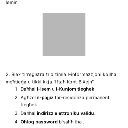
lemin.
2. Biex tirreġistra trid timla l-informazzjoni kollha
meħtieġa u tikklikkja "Iftaħ Kont B'Xejn"
Daħħal
l-Isem
u
l-Kunjom tiegħek
Agħżel
il-pajjiż
tar-residenza permanenti
tiegħek
Daħħal
indirizz elettroniku validu.
Oħloq password
b'saħħitha
.