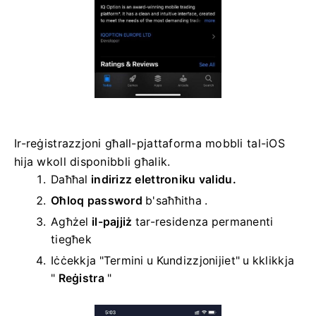
Ir-reġistrazzjoni għall-pjattaforma mobbli tal-iOS
hija wkoll disponibbli għalik.
Daħħal
indirizz elettroniku validu.
Oħloq password
b'saħħitha
.
Agħżel
il-pajjiż
tar-residenza permanenti
tiegħek
Iċċekkja "Termini u Kundizzjonijiet" u kklikkja
"
Reġistra
"