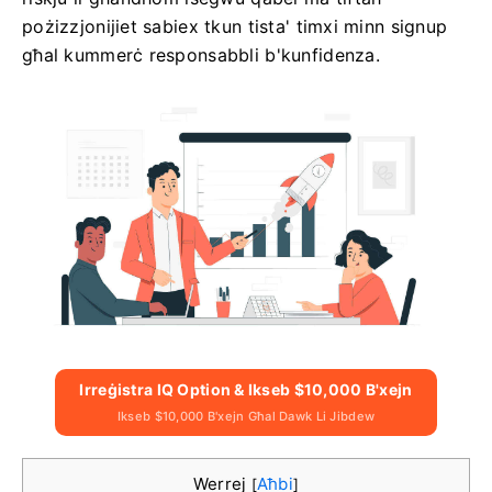
pożizzjonijiet sabiex tkun tista' timxi minn signup
għal kummerċ responsabbli b'kunfidenza.
Irreġistra IQ Option & Ikseb $10,000 B'xejn
Ikseb $10,000 B'xejn Għal Dawk Li Jibdew
Werrej
Aħbi
[
]