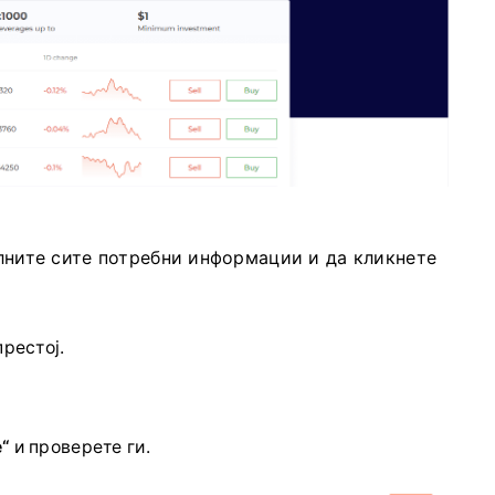
олните сите потребни информации и да кликнете
престој.
“
и проверете ги.