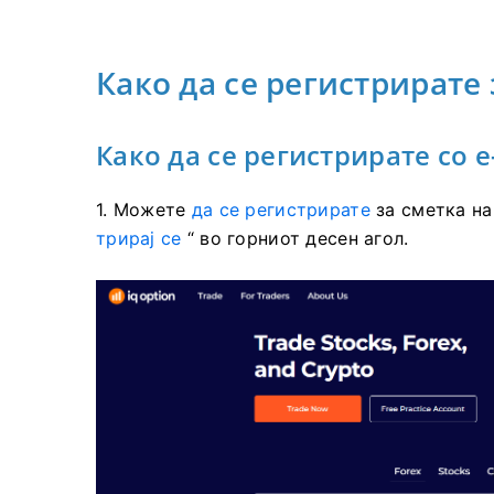
Како да се регистрирате 
Како да се регистрирате со 
1. Можете
да се регистрирате
за сметка на
трирај се
“ во горниот десен агол.