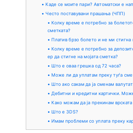
Каде се моите пари? Автоматски е нап
Често поставувани прашања (ЧПП)
Колку време е потребно за болетот
сметката?
Платив брзо болето и не ми стигна 
Колку време е потребно за депозит
ер да стигне на мојата сметка?
Што е оваа грешка од 72 часа?
Може ли да уплатам преку туѓа сме
Што ако сакам да ја сменам валутат
Дебитни и кредитни картички. Може
Како можам да ја прекинам врската 
Што е 3DS?
Имам проблеми со уплата преку ка