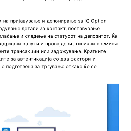
 на пријавување и депонирање за IQ Option,
рдување детали за контакт, поставување
плаќање и следење на статусот на депозитот. Ќе
оддржани валути и провајдери, типични времиња
шните трансакции или задржувања. Кратките
ките за автентикација со два фактори и
 е подготвена за тргување откако ќе се