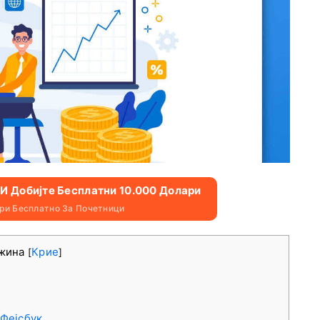
n И Добијте Бесплатни 10.000 Долари
ари Бесплатно За Почетници
жина
Крие
[
]
 Фејсбук