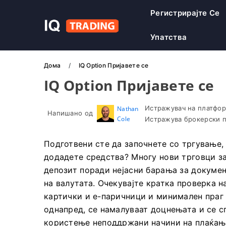
Регистрирајте Се
Упатства
Дома
IQ Option Пријавете се
IQ Option Пријавете се
Истражувач на платфор
Nathan
Напишано од
Cole
Истражува брокерски п
Подготвени сте да започнете со тргување, 
додадете средства? Многу нови трговци за
депозит поради нејасни барања за докуме
на валутата. Очекувајте кратка проверка н
картички и е-паричници и минимален праг 
однапред, се намалуваат доцнењата и се с
користење неподдржани начини на плаќањ