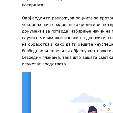
потврдата.
Овој водич ги разложува опциите за проток
чекорење низ создавање акредитиви, потв
документи за потврда, избирање начин на 
научите минимални износи на депозити, п
на обработка и како да ги решите неуспе
безбедносни совети ги објаснуваат практи
безбедни плаќања, така што вашата сметка
исчистат средствата.