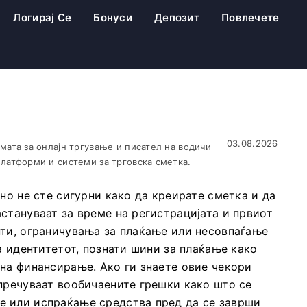
Логирај Се
Бонуси
Депозит
Повлечете
03.08.2026
мата за онлајн тргување и писател на водичи
латформи и системи за трговска сметка.
но не сте сигурни како да креирате сметка и да
стануваат за време на регистрацијата и првиот
нти, ограничувања за плаќање или несовпаѓање
а идентитетот, познати шини за плаќање како
на финансирање. Ако ги знаете овие чекори
пречуваат вообичаените грешки како што се
е или испраќање средства пред да се заврши