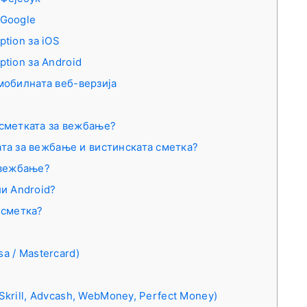
 Google
ption за iOS
ption за Android
 мобилната веб-верзија
 сметката за вежбање?
та за вежбање и вистинската сметка?
 вежбање?
ли Android?
 сметка?
a / Mastercard)
Skrill, Advcash, WebMoney, Perfect Money)