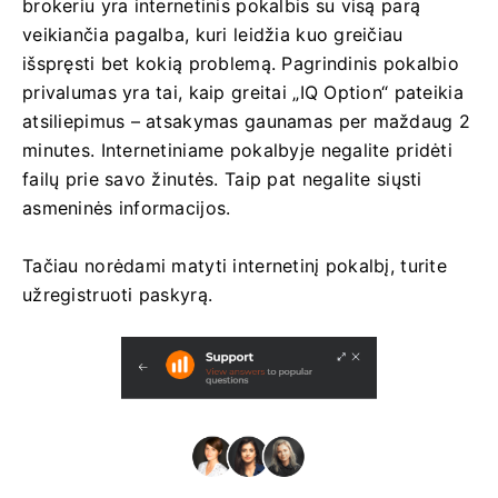
brokeriu yra internetinis pokalbis su visą parą
veikiančia pagalba, kuri leidžia kuo greičiau
išspręsti bet kokią problemą. Pagrindinis pokalbio
privalumas yra tai, kaip greitai „IQ Option“ pateikia
atsiliepimus – atsakymas gaunamas per maždaug 2
minutes. Internetiniame pokalbyje negalite pridėti
failų prie savo žinutės. Taip pat negalite siųsti
asmeninės informacijos.
Tačiau norėdami matyti internetinį pokalbį, turite
užregistruoti paskyrą.