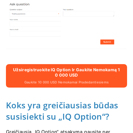
Užsiregistruokite IQ Option Ir Gaukite Nemokamą 1
0 000 USD
Gaukite 10 000 USD Nemokamai Pradedantiesiems
Koks yra greičiausias būdas
susisiekti su „IQ Option“?
Greičiausią „IQ Option“ atsakymą gausite per