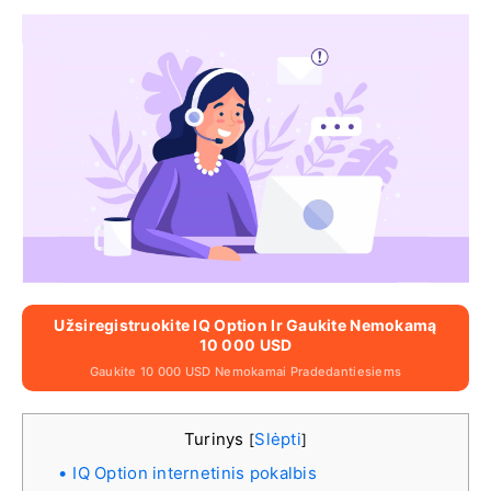
Užsiregistruokite IQ Option Ir Gaukite Nemokamą
10 000 USD
Gaukite 10 000 USD Nemokamai Pradedantiesiems
Turinys
Slėpti
[
]
IQ Option internetinis pokalbis