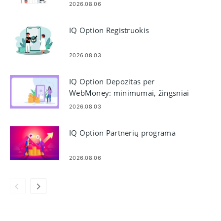
2026.08.06
IQ Option Registruokis
2026.08.03
IQ Option Depozitas per
WebMoney: minimumai, žingsniai
ir laikas
2026.08.03
IQ Option Partnerių programa
2026.08.06