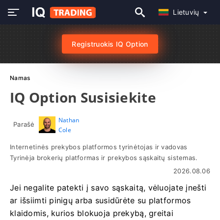
Lietuvių
Registruokis IQ Option
Namas
IQ Option Susisiekite
Nathan
Parašė
Cole
Internetinės prekybos platformos tyrinėtojas ir vadovas
Tyrinėja brokerių platformas ir prekybos sąskaitų sistemas.
2026.08.06
Jei negalite patekti į savo sąskaitą, vėluojate įnešti
ar išsiimti pinigų arba susidūrėte su platformos
klaidomis, kurios blokuoja prekybą, greitai