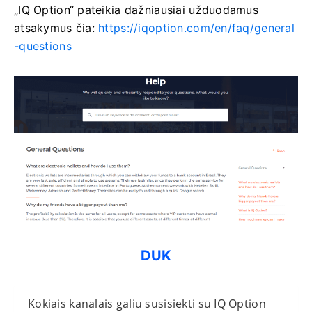
„IQ Option“ pateikia dažniausiai užduodamus
atsakymus čia:
https://iqoption.com/en/faq/general
-questions
DUK
Kokiais kanalais galiu susisiekti su IQ Option