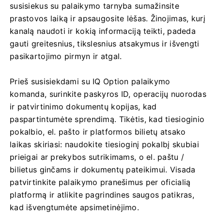
susisiekus su palaikymo tarnyba sumažinsite
prastovos laiką ir apsaugosite lėšas. Žinojimas, kurį
kanalą naudoti ir kokią informaciją teikti, padeda
gauti greitesnius, tikslesnius atsakymus ir išvengti
pasikartojimo pirmyn ir atgal.
Prieš susisiekdami su IQ Option palaikymo
komanda, surinkite paskyros ID, operacijų nuorodas
ir patvirtinimo dokumentų kopijas, kad
paspartintumėte sprendimą. Tikėtis, kad tiesioginio
pokalbio, el. pašto ir platformos bilietų atsako
laikas skiriasi: naudokite tiesioginį pokalbį skubiai
prieigai ar prekybos sutrikimams, o el. paštu /
bilietus ginčams ir dokumentų pateikimui. Visada
patvirtinkite palaikymo pranešimus per oficialią
platformą ir atlikite pagrindines saugos patikras,
kad išvengtumėte apsimetinėjimo.