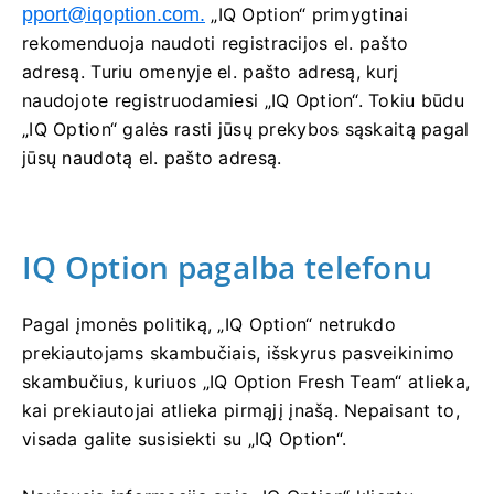
pport@iqoption.com
.
„IQ Option“ primygtinai
rekomenduoja naudoti registracijos el. pašto
adresą. Turiu omenyje el. pašto adresą, kurį
naudojote registruodamiesi „IQ Option“. Tokiu būdu
„IQ Option“ galės rasti jūsų prekybos sąskaitą pagal
jūsų naudotą el. pašto adresą.
IQ Option pagalba telefonu
Pagal įmonės politiką, „IQ Option“ netrukdo
prekiautojams skambučiais, išskyrus pasveikinimo
skambučius, kuriuos „IQ Option Fresh Team“ atlieka,
kai prekiautojai atlieka pirmąjį įnašą. Nepaisant to,
visada galite susisiekti su „IQ Option“.