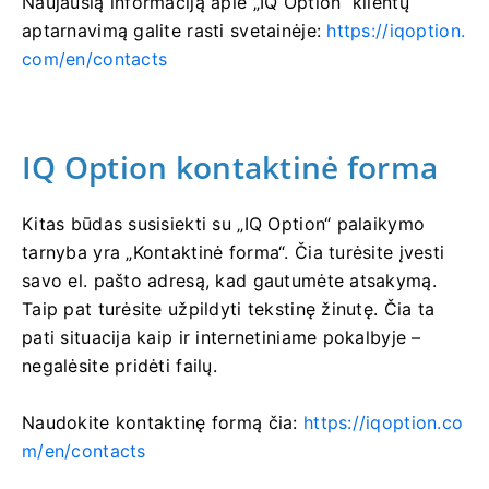
Naujausią informaciją apie „IQ Option“ klientų
aptarnavimą galite rasti svetainėje:
https://iqoption.
com/en/contacts
IQ Option kontaktinė forma
Kitas būdas susisiekti su „IQ Option“ palaikymo
tarnyba yra „Kontaktinė forma“. Čia turėsite įvesti
savo el. pašto adresą, kad gautumėte atsakymą.
Taip pat turėsite užpildyti tekstinę žinutę. Čia ta
pati situacija kaip ir internetiniame pokalbyje –
negalėsite pridėti failų.
Naudokite kontaktinę formą čia:
https://iqoption.co
m/en/contacts