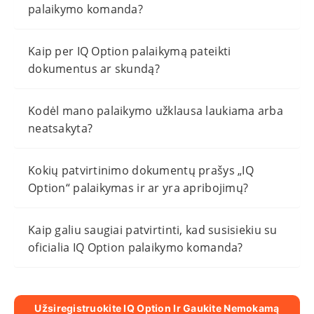
palaikymo komanda?
Kaip per IQ Option palaikymą pateikti
dokumentus ar skundą?
Kodėl mano palaikymo užklausa laukiama arba
neatsakyta?
Kokių patvirtinimo dokumentų prašys „IQ
Option“ palaikymas ir ar yra apribojimų?
Kaip galiu saugiai patvirtinti, kad susisiekiu su
oficialia IQ Option palaikymo komanda?
Užsiregistruokite IQ Option Ir Gaukite Nemokamą