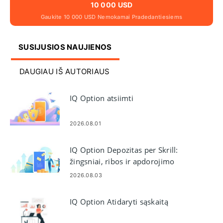
10 000 USD
Gaukite 10 000 USD Nemokamai Pradedantiesiems
SUSIJUSIOS NAUJIENOS
DAUGIAU IŠ AUTORIAUS
IQ Option atsiimti
2026.08.01
IQ Option Depozitas per Skrill:
žingsniai, ribos ir apdorojimo
laikas
2026.08.03
IQ Option Atidaryti sąskaitą