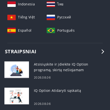
Indonesia
ไทย
Tiếng Việt
Русский
Español
Português
STRAIPSNIAI
Atsisiųskite ir įdiekite IQ Option
programą, skirtą nešiojamam
kompiuteriui / asmeniniam
2026.08.06
kompiuteriui („Windows“, „MacOS“)
IQ Option Atidaryti sąskaitą
2026.08.06