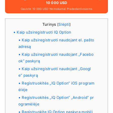
10 000 USD
Gaukite 10 000 USD Nemokamai Pradedantiesiems
Turinys
Slėpti
[
]
Kaip užsiregistruoti IQ Option
Kaip užsiregistruoti naudojant el. pašto
adresą
Kaip užsiregistruoti naudojant „Facebo
ok“ paskyrą
Kaip užsiregistruoti naudojant „Googl
e“ paskyrą
Registruokitės „IQ Option“ iOS program
ėlėje
Registruokitės „IQ Option“ „Android“ pr
ogramėlėje
Registruokite IQ Option paskyrą mobili