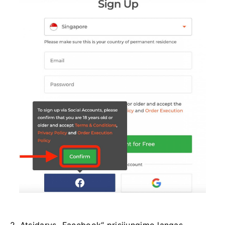
2. Atsidarys „Facebook“ prisijungimo langas,