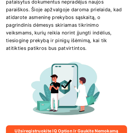
pataisytus dokumentus nepradėjus naujos
paraiškos. Šioje apžvalgoje daroma prielaida, kad
atidarote asmeninę prekybos sąskaitą, o
pagrindinis dėmesys skiriamas tikrinimo
veiksmams, kurių reikia norint įjungti indėlius,
tiesioginę prekybą ir pinigų išėmimą, kai tik
atitikties patikros bus patvirtintos.
Užsiregistruokite IQ Option Ir Gaukite Nemokamą