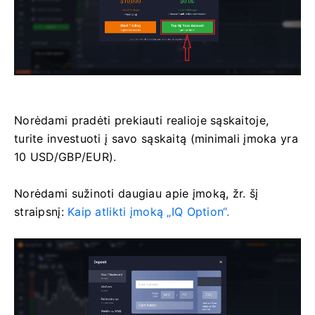
Norėdami pradėti prekiauti realioje sąskaitoje,
turite investuoti į savo sąskaitą (minimali įmoka yra
10 USD/GBP/EUR).
Norėdami sužinoti daugiau apie įmoką, žr. šį
straipsnį:
Kaip atlikti įmoką „IQ Option“.