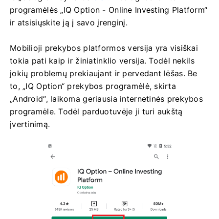
programėlės „IQ Option - Online Investing Platform“
ir atsisiųskite ją į savo įrenginį.
Mobilioji prekybos platformos versija yra visiškai
tokia pati kaip ir žiniatinklio versija. Todėl nekils
jokių problemų prekiaujant ir pervedant lėšas. Be
to, „IQ Option“ prekybos programėlė, skirta
„Android“, laikoma geriausia internetinės prekybos
programėle. Todėl parduotuvėje ji turi aukštą
įvertinimą.