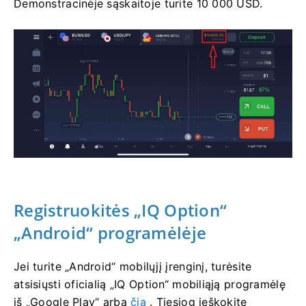
Demonstracinėje sąskaitoje turite 10 000 USD.
Registruokitės „IQ Option“
„Android“ programėlėje
Jei turite „Android“ mobilųjį įrenginį, turėsite
atsisiųsti oficialią „IQ Option“ mobiliąją programėlę
iš „Google Play“ arba
čia
. Tiesiog ieškokite