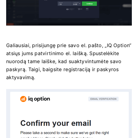
Galiausiai, prisijungę prie savo el. pašto, „IQ Option“
atsiųs jums patvirtinimo el. laišką. Spustelėkite
nuorodą tame laiške, kad suaktyvintumėte savo
paskyrą. Taigi, baigsite registraciją ir paskyros
aktyvavimą.