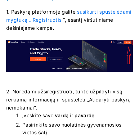
1. Paskyrą platformoje
galite
susikurti spustelėdami
mygtuką „
Registruotis
“, esantį viršutiniame
dešiniajame kampe.
2. Norėdami užsiregistruoti, turite užpildyti visą
reikiamą informaciją ir spustelėti „Atidaryti paskyrą
nemokamai“.
Įveskite savo
vardą
ir
pavardę
Pasirinkite savo
nuolatinės gyvenamosios
vietos
šalį