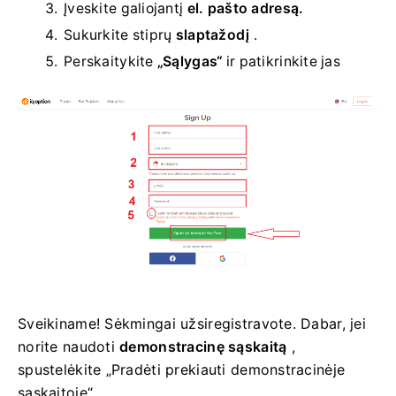
Įveskite galiojantį
el. pašto adresą.
Sukurkite stiprų
slaptažodį
.
Perskaitykite
„Sąlygas“
ir patikrinkite jas
Sveikiname! Sėkmingai užsiregistravote. Dabar, jei
norite naudoti
demonstracinę sąskaitą
,
spustelėkite „Pradėti prekiauti demonstracinėje
sąskaitoje“.