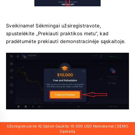
Sveikiname! Sėkmingai užsiregistravote,
spustelėkite „Prekiauti praktikos metu“, kad
pradėtumėte prekiauti demonstracinėje sąskaitoje.
Užsiregistruokite IQ Option Gaukite 10 000 USD Nemokamai Į DEMO
Demonstracinėje sąskaitoje turite 10 000 USD.
Sąskaitą