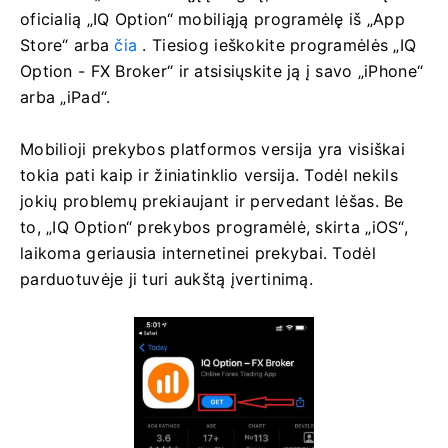
oficialią „IQ Option“ mobiliąją programėlę iš „App
Store“ arba
čia
. Tiesiog ieškokite programėlės „IQ
Option - FX Broker“ ir atsisiųskite ją į savo „iPhone“
arba „iPad“.
Mobilioji prekybos platformos versija yra visiškai
tokia pati kaip ir žiniatinklio versija. Todėl nekils
jokių problemų prekiaujant ir pervedant lėšas. Be
to, „IQ Option“ prekybos programėlė, skirta „iOS“,
laikoma geriausia internetinei prekybai. Todėl
parduotuvėje ji turi aukštą įvertinimą.