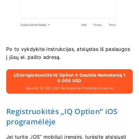
Po to vykdykite instrukcijas, atsiųstas iš paslaugos
į jūsų el. pašto adresą.
Užsiregistruokite IQ Option Ir Gaukite Nemokamą 1
0 000 USD
Gaukite 10 000 USD Nemokamai Pradedantiesiems
Registruokitės „IQ Option“ iOS
programėlėje
Jei turite „iOS“ mobilųjį įrenginį, turėsite atsisiųsti