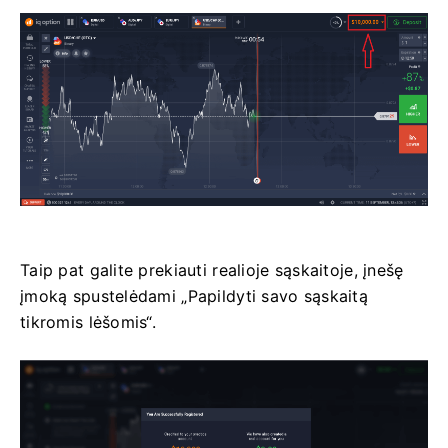
Taip pat galite prekiauti realioje sąskaitoje, įnešę
įmoką spustelėdami „Papildyti savo sąskaitą
tikromis lėšomis“.