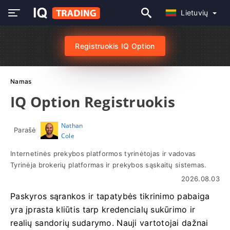
Lietuvių
Registruokis IQ Option
Namas
IQ Option Registruokis
Nathan
Parašė
Cole
Internetinės prekybos platformos tyrinėtojas ir vadovas
Tyrinėja brokerių platformas ir prekybos sąskaitų sistemas.
2026.08.03
Paskyros sąrankos ir tapatybės tikrinimo pabaiga
yra įprasta kliūtis tarp kredencialų sukūrimo ir
realių sandorių sudarymo. Nauji vartotojai dažnai