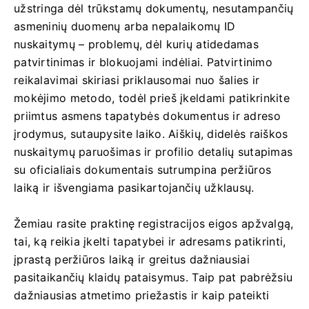
užstringa dėl trūkstamų dokumentų, nesutampančių
asmeninių duomenų arba nepalaikomų ID
nuskaitymų – problemų, dėl kurių atidedamas
patvirtinimas ir blokuojami indėliai. Patvirtinimo
reikalavimai skiriasi priklausomai nuo šalies ir
mokėjimo metodo, todėl prieš įkeldami patikrinkite
priimtus asmens tapatybės dokumentus ir adreso
įrodymus, sutaupysite laiko. Aiškių, didelės raiškos
nuskaitymų paruošimas ir profilio detalių sutapimas
su oficialiais dokumentais sutrumpina peržiūros
laiką ir išvengiama pasikartojančių užklausų.
Žemiau rasite praktinę registracijos eigos apžvalgą,
tai, ką reikia įkelti tapatybei ir adresams patikrinti,
įprastą peržiūros laiką ir greitus dažniausiai
pasitaikančių klaidų pataisymus. Taip pat pabrėžsiu
dažniausias atmetimo priežastis ir kaip pateikti