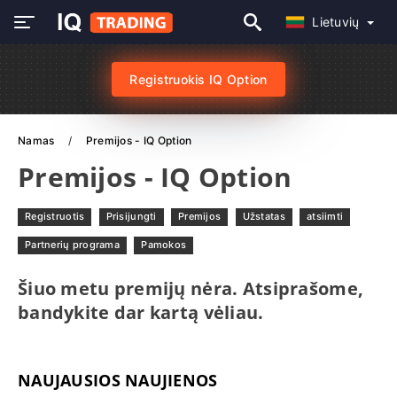
Lietuvių
Registruokis IQ Option
Namas
Premijos - IQ Option
Premijos - IQ Option
Registruotis
Prisijungti
Premijos
Užstatas
atsiimti
Partnerių programa
Pamokos
Šiuo metu premijų nėra. Atsiprašome,
bandykite dar kartą vėliau.
NAUJAUSIOS NAUJIENOS