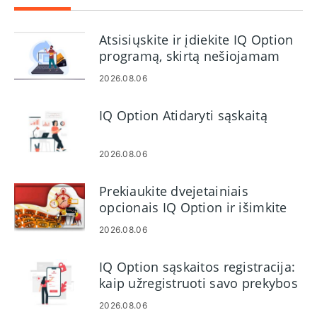
Atsisiųskite ir įdiekite IQ Option
programą, skirtą nešiojamam
kompiuteriui / asmeniniam
2026.08.06
kompiuteriui („Windows“,
„MacOS“)
IQ Option Atidaryti sąskaitą
2026.08.06
Prekiaukite dvejetainiais
opcionais IQ Option ir išimkite
pinigus
2026.08.06
IQ Option sąskaitos registracija:
kaip užregistruoti savo prekybos
sąskaitą
2026.08.06