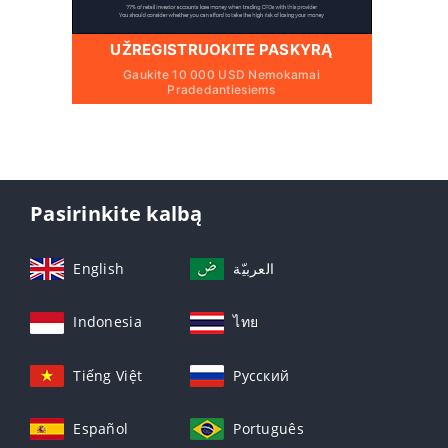
UŽREGISTRUOKITE PASKYRĄ
Gaukite 10 000 USD Nemokamai
Pradedantiesiems
Pasirinkite kalbą
English
العربيّة
Indonesia
ไทย
Tiếng Việt
Русский
Español
Português