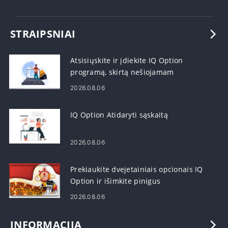
STRAIPSNIAI
Atsisiųskite ir įdiekite IQ Option
programą, skirtą nešiojamam
kompiuteriui / asmeniniam
2026.08.06
kompiuteriui („Windows“, „MacOS“)
IQ Option Atidaryti sąskaitą
2026.08.06
Prekiaukite dvejetainiais opcionais IQ
Option ir išimkite pinigus
2026.08.06
INFORMACIJA