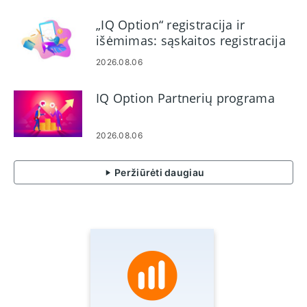
„IQ Option“ registracija ir
išėmimas: sąskaitos registracija
ir pinigų išėmimas
2026.08.06
IQ Option Partnerių programa
2026.08.06
Peržiūrėti daugiau