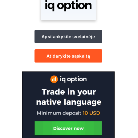
Apsilankykite svetainėje
Atidarykite sąskaitą