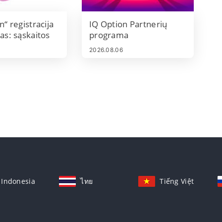
n“ registracija
IQ Option Partnerių
as: sąskaitos
programa
ja ir pinigų
2026.08.06
s
Indonesia
ไทย
Tiếng Việt