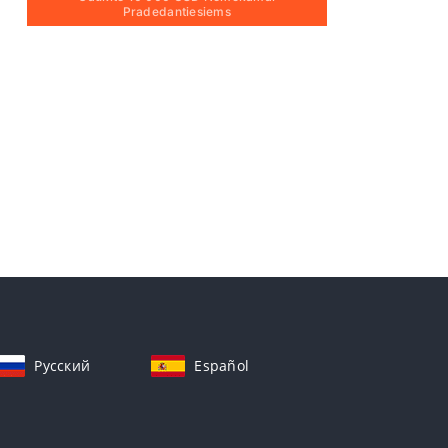
Pradedantiesiems
Русский
Español