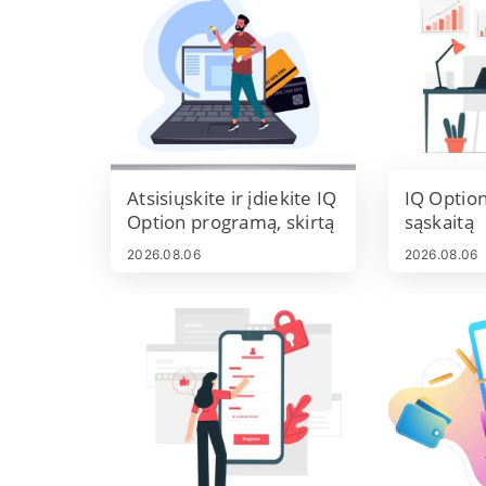
Atsisiųskite ir įdiekite IQ
IQ Option
Option programą, skirtą
sąskaitą
nešiojamam
2026.08.06
2026.08.06
kompiuteriui /
asmeniniam
kompiuteriui
(„Windows“, „MacOS“)