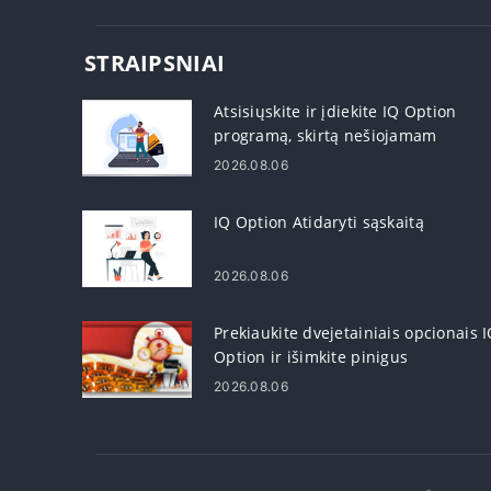
STRAIPSNIAI
Atsisiųskite ir įdiekite IQ Option
programą, skirtą nešiojamam
kompiuteriui / asmeniniam
2026.08.06
kompiuteriui („Windows“, „MacOS“)
IQ Option Atidaryti sąskaitą
2026.08.06
Prekiaukite dvejetainiais opcionais 
Option ir išimkite pinigus
2026.08.06