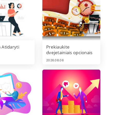
 Atidaryti
Prekiaukite
dvejetainiais opcionais
IQ Option ir išimkite
2026.08.06
pinigus