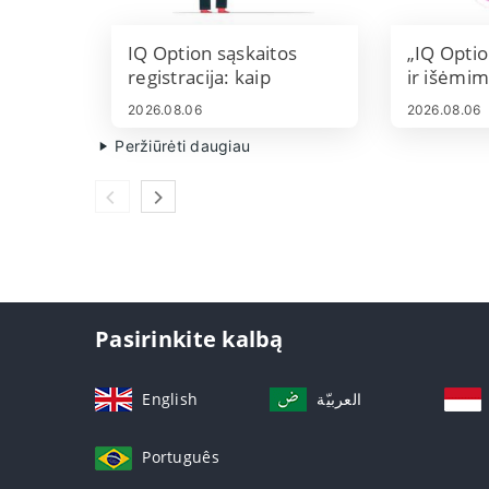
IQ Option sąskaitos
„IQ Optio
registracija: kaip
ir išėmim
užregistruoti savo
registraci
2026.08.06
2026.08.06
prekybos sąskaitą
išėmima
Peržiūrėti daugiau
Pasirinkite kalbą
English
العربيّة
Português