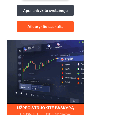
Apsilankykite svetainėje
Atidarykite sąskaitą
UŽREGISTRUOKITE PASKYRĄ
Gaukite 10 000 USD Nemokamai