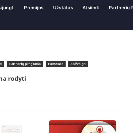
sijungti
Premijos
Užstatas
Atsiimti
Partnerių
ti
Partnerių programa
Pamokos
Apžvalga
ma rodyti