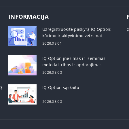
INFORMACIJA
Užregistruokite paskyrą IQ Option:
kūrimo ir aktyvinimo veiksmai
2026.08.01
IQ Option įnešimas ir išėmimas:
metodai, ribos ir apdorojimas
2026.08.03
IQ
IQ Option sąskaita
2026.08.03