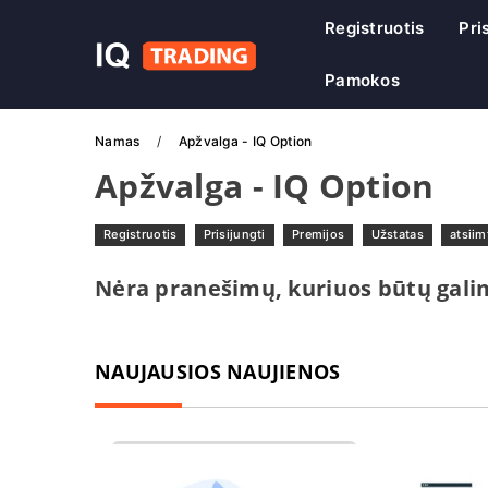
Registruotis
Pri
Pamokos
Namas
Apžvalga - IQ Option
Apžvalga - IQ Option
Registruotis
Prisijungti
Premijos
Užstatas
atsiim
Nėra pranešimų, kuriuos būtų gali
NAUJAUSIOS NAUJIENOS