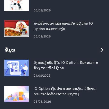
06/08/2026
ການຊື້ຂາຍທາງເລືອກຖານສອງກ່ຽວກັບ IQ
Option ແລະຖອນເງິນ
06/08/2026
ຂໍ້ມູນ
ລົງທະບຽນບັນຊີໃນ IQ Option: ຂັ້ນຕອນການ
ສ້າງ ແລະເປີດໃຊ້ງານ
01/08/2026
IQ Option ເງິນຝາກແລະຖອນເງິນ: ວິທີການ,
ຂອບເຂດຈໍາກັດແລະການປຸງແຕ່ງ
03/08/2026