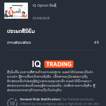
IQ Option ບັນຊີ
03/08/2026
ປະເພດທີ່ນິຍົມ
ການສອນສອນ
49
ສິ່ງພິມນີ້ແມ່ນການສື່ສານດ້ານການຕະຫຼາດ ແລະບໍ່ໄດ້ປະກອບເປັນຄໍາ
ແນະນໍາ ຫຼືການຄົ້ນຄວ້າການລົງທຶນ. ເນື້ອຫາຂອງມັນສະແດງເຖິງ
ທັດສະນະທົ່ວໄປຂອງຜູ້ຊ່ຽວຊານຂອງພວກເຮົາ ແລະບໍ່ໄດ້ພິຈາລະນາ
ສະຖານະການສ່ວນຕົວຂອງຜູ້ອ່ານແຕ່ລະຄົນ, ປະສົບການການລົງທຶນ ຫຼື
ສະຖານະການທາງດ້ານການເງິນໃນປະຈຸບັນ.
General Risk Notification:
The financial products
offered by the company carry a high level of risk and