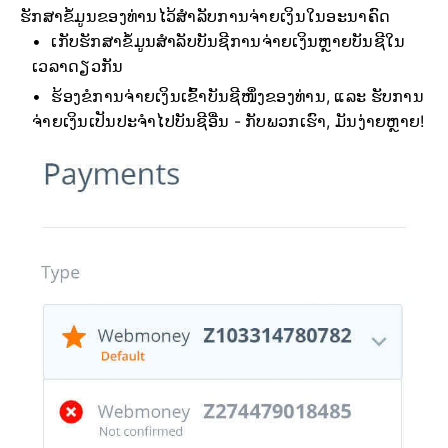
ຮັກສາຂໍ້ມູນຂອງທ່ານໄວ້ສໍາລັບການຈ່າຍເງິນໃນອະນາຄົດ
ເກັບຮັກສາຂໍ້ມູນສຳລັບບັນຊີການຈ່າຍເງິນຫຼາຍບັນຊີໃນ
ເວລາດຽວກັນ
ຮ້ອງຂໍການຈ່າຍເງິນເຂົ້າບັນຊີໜຶ່ງຂອງທ່ານ, ແລະ ຮັບການ
ຈ່າຍເງິນເປັນປະຈຳໄປບັນຊີອື່ນ - ກັບພວກເຮົາ, ມັນງ່າຍຫຼາຍ!