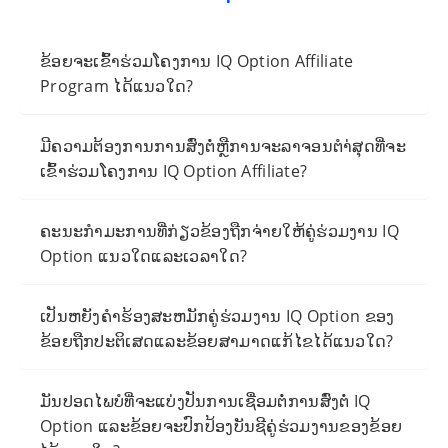
ຂ້ອຍຈະເຂົ້າຮ່ວມໂຄງການ IQ Option Affiliate
Program ໄດ້ແນວໃດ?
ມີຄວາມຕ້ອງການການສົ່ງຕໍ່ຫຼືການຈະລາຈອນຕໍາ່ສຸດທີ່ຈະ
ເຂົ້າຮ່ວມໂຄງການ IQ Option Affiliate?
ຄະນະກໍາມະການທີ່ກ່ຽວຂ້ອງຖືກຈ່າຍໃຫ້ຄູ່ຮ່ວມງານ IQ
Option ແນວໃດແລະເວລາໃດ?
ເປັນຫຍັງຄໍາຮ້ອງສະຫມັກຄູ່ຮ່ວມງານ IQ Option ຂອງ
ຂ້ອຍຖືກປະຕິເສດແລະຂ້ອຍສາມາດແກ້ໄຂໄດ້ແນວໃດ?
ມັນປອດໄພບໍທີ່ຈະແບ່ງປັນການເຊື່ອມຕໍ່ການສົ່ງຕໍ່ IQ
Option ແລະຂ້ອຍຈະປົກປ້ອງບັນຊີຄູ່ຮ່ວມງານຂອງຂ້ອຍ