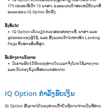
175 ປະເທດທີ່ເວົ້າ 13 ພາສາ, ແລະພວກເຂົາສະເຫມີກັບມາທີ່
ແພລດຟອມ IQ Option ອີກຄັ້ງ.
ລິ້ງທົ່ວໄປ
IQ Option ເຮັດວຽກກວດສອບສະຖານທີ່, ພາສາ ແລະ
ອຸປະກອນຂອງຜູ້ໃຊ້, ແລະ ສົ່ງພວກເຂົາໄປຫາໜ້າ Landing
Page ທີ່ເໝາະສົມທີ່ສຸດ.
ລຶບລ້າງການວິເຄາະ
ວິເຄາະຜົນໄດ້ຮັບຂອງທ່ານໃນເວລາຈິງໂດຍໃຊ້ລາຍງານ
ແລະ ຕົວກອງຂໍ້ມູນທີ່ສະດວກສະບາຍ
IQ Option ກຳລັງຮັບເງິນ
IQ Option ສົ່ງລາຍໄດ້ຂອງທ່ານເຂົ້າບັນຊີການຈ່າຍເງິນທີ່ທ່ານ