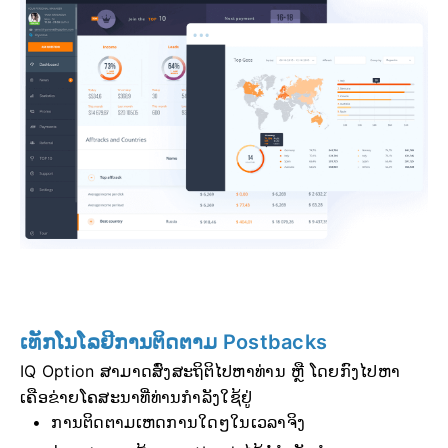
ເທັກໂນໂລຢີການຕິດຕາມ Postbacks
IQ Option ສາມາດສົ່ງສະຖິຕິໄປຫາທ່ານ ຫຼື ໂດຍກົງໄປຫາ
ເຄືອຂ່າຍໂຄສະນາທີ່ທ່ານກຳລັງໃຊ້ຢູ່
ການຕິດຕາມເຫດການໃດໆໃນເວລາຈິງ