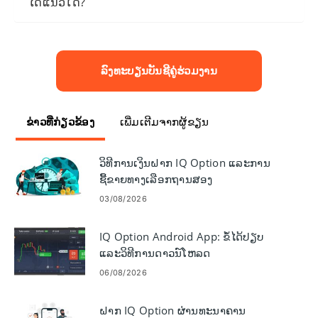
ໄດ້ແນວໃດ?
ລົງທະບຽນບັນຊີຄູ່ຮ່ວມງານ
ຂ່າວທີ່ກ່ຽວຂ້ອງ
ເພີ່ມເຕີມຈາກຜູ້ຂຽນ
ວິທີການເງິນຝາກ IQ Option ແລະການ
ຊື້ຂາຍທາງເລືອກຖານສອງ
03/08/2026
IQ Option Android App: ຂໍ້ໄດ້ປຽບ
ແລະວິທີການດາວນ໌ໂຫລດ
06/08/2026
ຝາກ IQ Option ຜ່ານທະນາຄານ