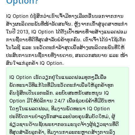
Option?
IQ Option ບໍ່ຮູ້ສຶກວ່າເຂົາເຈົ້າມີທາງເລືອກອື່ນນອກຈາກການ
ສ້າງຜະລິດຕະພັນທີ່ໜ້າອັດສະຈັນ. ຫຼັງຈາກເຂົ້າສູ່ອຸດສາຫະກໍາ
ໃນປີ 2013, IQ Option ໄດ້ຕັ້ງເປົ້າໝາຍທີ່ຈະສ້າງແພລດຟອມ
ການຊື້ຂາຍທີ່ດີທີ່ສຸດສໍາລັບພໍ່ຄ້າທຸກຄົນ. ເຂົາເຈົ້າໄດ້ນໍາໃຊ້ເຕັກ
ໂນໂລຊີ ແລະ ນະວັດຕະກໍາລ້າສຸດເພື່ອສ້າງຜະລິດຕະພັນທີ່ໃຫ້
ປະສົບການການຊື້ຂາຍທີ່ງ່າຍດາຍ, ສະດວກສະບາຍ ແລະ ໜ້າ
ສົນໃຈແກ່ລູກຄ້າ IQ Option.
IQ Option ເຮັດວຽກຢູ່ໃນແພລດຟອມທຸກໆມື້ເພື່ອ
ພັດທະນາວິທີແກ້ໄຂທີ່ມີນະວັດຕະກໍາເພື່ອໃຫ້ລູກຄ້າທຸກ
ຄົນຮູ້ສຶກເປັນເອກະລັກ. ລະບົບສະຫນັບສະຫນູນ IQ
Option ມີໃຫ້ບໍລິການ 24/7 ເພື່ອຊ່ວຍພໍ່ຄ້າທີ່ມີບັນຫາ
ໃດໆໃນແພລດຟອມ, ທີມງານພັດທະນາ IQ Option
ປະຕິບັດການບໍາລຸງຮັກສາແລະປ່ອຍຄຸນສົມບັດໃຫມ່, ຜູ້
ຊ່ຽວຊານດ້ານຊັບພະຍາກອນມະນຸດຈ້າງຜູ້ຊ່ຽວຊານທີ່ດີ
ທີ່ສຸດສໍາລັບລູກຄ້າ, ທີມງານກາລະຕະຫຼາດສ້າງການລົງ