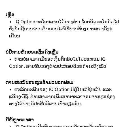
ເຫຼືອ
IQ Option ຈະໂອນລາຍໄດ້ຂອງທ່ານໂດຍອັດຕະໂນມັດໄປ
ຍັງບັນຊີການຈ່າຍເງິນອອນໄລນ໌ທີ່ທ່ານຕ້ອງການສອງຄັ້ງຕໍ່
ເດືອນ
ບໍ່ມີການຫັກຍອດເງິນຄົງເຫຼືອ
ທ່ານບໍ່ສາມາດມີຍອດເງິນຕິດລົບໃນໂປຣແກຣມ IQ
Option. ລາຍຮັບຂອງທ່ານປະກອບດ້ວຍກຳໄລທັງໝົດ
ການສະໜັບສະໜູນຂ້າມແພລດຟອມ
ຜະລິດຕະພັນຂອງ IQ Option ມີຢູ່ໃນເວີຊັນເວັບ ແລະ
ແອັບຯມືຖື. ທ່ານສາມາດເພີ່ມການຈະລາຈອນຈາກທຸກຊ່ອງ
ທາງໄດ້ຢ່າງມີປະສິດທິພາບເທົ່າທຽມກັນ.
ຍີ່ຫໍ້ຫຼາຍພາສາ
IQ Option ເປັນຕົວແທນຂອງລູກຄ້າຫຼາຍລ້ານຄົນຈາກ