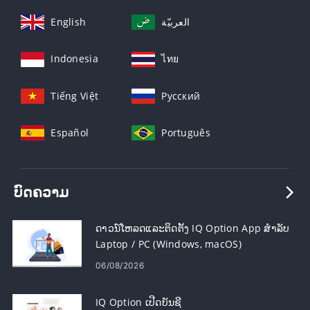
English
العربيّة
Indonesia
ไทย
Tiếng Việt
Русский
Español
Português
ບົດຄວາມ
ດາວ​ນ​໌​ໂຫລດ​ແລະ​ຕິດ​ຕັ້ງ IQ Option App ສໍາ​ລັບ
Laptop / PC (Windows​, macOS​)
06/08/2026
IQ Option ເປີດບັນຊີ