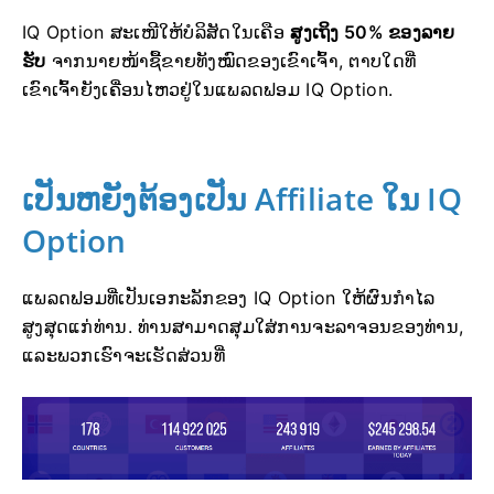
IQ Option ສະເໜີໃຫ້ບໍລິສັດໃນເຄືອ
ສູງເຖິງ 50% ຂອງລາຍ
ຮັບ
ຈາກນາຍໜ້າຊື້ຂາຍທັງໝົດຂອງເຂົາເຈົ້າ, ຕາບໃດທີ່
ເຂົາເຈົ້າຍັງເຄື່ອນໄຫວຢູ່ໃນແພລດຟອມ IQ Option.
ເປັນຫຍັງຕ້ອງເປັນ Affiliate ໃນ IQ
Option
ແພລດຟອມທີ່ເປັນເອກະລັກຂອງ IQ Option ໃຫ້ຜົນກຳໄລ
ສູງສຸດແກ່ທ່ານ. ທ່ານສາມາດສຸມໃສ່ການຈະລາຈອນຂອງທ່ານ,
ແລະພວກເຮົາຈະເຮັດສ່ວນທີ່