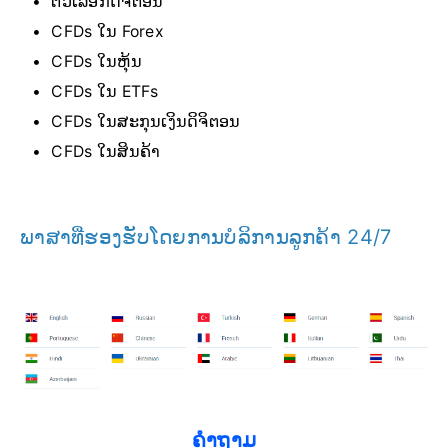
ຕົວເລືອກດິຈິຕອນ
CFDs ໃນ Forex
CFDs ໃນຫຸ້ນ
CFDs ໃນ ETFs
CFDs ໃນສະກຸນເງິນດິຈິຕອນ
CFDs ໃນສິນຄ້າ
ພາສາທີ່ຮອງຮັບໂດຍການບໍລິການລູກຄ້າ 24/7
ຄໍາຖາມ