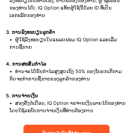
ລົງທະບຽນຕົວທ່ານເອງ, ຍາດພີ່ນ້ອງຂອງທ່ານ, ຫຼື ໝູ່ເພື່ອນ
ຂອງທ່ານໄດ້). IQ Option ແທັກຜູ້ໃຊ້ນີ້ດ້ວຍ ID ທີ່ເປັນ
ເອກະລັກຂອງທ່ານ
3. ການລົງທະບຽນລູກຄ້າ
ຜູ້ໃຊ້ລົງທະບຽນໃນແພລດຟອມ IQ Option ແລະເລີ່ມ
ການຊື້ຂາຍ
4. ການສະສົມກຳໄລ
ທ່ານຈະໄດ້ຮັບກຳໄລສູງສຸດເຖິງ 50% ຂອງໂບຣກເກີຕາມ
ກິດຈະກຳການຊື້ຂາຍຂອງລູກຄ້າຂອງທ່ານ
5. ການຈ່າຍເງິນ
ສອງຄັ້ງຕໍ່ເດືອນ, IQ Option ຈະຈ່າຍເງິນລາຍໄດ້ຂອງທ່ານ
ໂດຍໃຊ້ລະບົບການຈ່າຍເງິນທີ່ທ່ານຕ້ອງການ