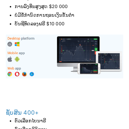
ການລົງທຶນສູງສຸດ $20 000
ບໍ່ມີຂໍ້ກຳນົດການຖອນເງິນຂັ້ນຕ່ຳ
ບັນຊີທົດລອງຟຣີ $10 000
ຊັບສິນ 400+
ຕົວເລືອກໄບນາຣີ