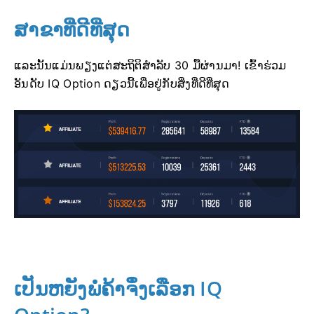
ສາຂາທີ່ດີທີ່ສຸດ
ແລະນັ້ນແມ່ນພຽງແຕ່ສະຖິຕິສຳລັບ 30 ມື້ຜ່ານມາ! ເຂົ້າຮ່ວມ
ອັນດັບ IQ Option ດຽວນີ້ເພື່ອຢູ່ກັບສິ່ງທີ່ດີທີ່ສຸດ
ເປັນຫຍັງພໍ່ຄ້າຈຶ່ງເລືອກ IQ