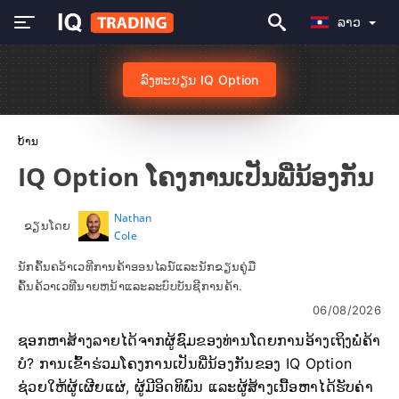
ລາວ
ລົງທະບຽນ IQ Option
ບ້ານ
IQ Option ໂຄງການເປັນພີ່ນ້ອງກັນ
Nathan
ຂຽນໂດຍ
Cole
ນັກຄົ້ນຄວ້າເວທີການຄ້າອອນໄລນ໌ແລະນັກຂຽນຄູ່ມື
ຄົ້ນຄ້ວາເວທີນາຍຫນ້າແລະລະບົບບັນຊີການຄ້າ.
06/08/2026
ຊອກຫາສ້າງລາຍໄດ້ຈາກຜູ້ຊົມຂອງທ່ານໂດຍການອ້າງເຖິງພໍ່ຄ້າ
ບໍ? ການເຂົ້າຮ່ວມໂຄງການເປັນພີ່ນ້ອງກັນຂອງ IQ Option
ຊ່ວຍໃຫ້ຜູ້ເຜີຍແຜ່, ຜູ້ມີອິດທິພົນ ແລະຜູ້ສ້າງເນື້ອຫາໄດ້ຮັບຄ່າ