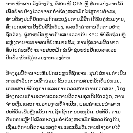
ນາຍໜ້າຜ່ານລິ້ງອ້າງອີງ, ຂໍ້ສະເໜີ CPA ຫຼື ສ່ວນແບ່ງລາຍໄດ້.
ເພື່ອຍ້າຍຢ່າງໄວວາຈາກຄໍາຮ້ອງສະຫມັກໄປສູ່ການຊໍາລະ,
ທ່ານຕ້ອງປະຕິບັດຕາມກົດລະບຽບການມີສິດໄດ້ຮັບຄູ່ຮ່ວມງານ,
ສົ່ງເອກະສານຢັ້ງຢືນທີ່ຖືກຕ້ອງ, ແລະຕັ້ງຄ່າການຕິດຕາມຢ່າງ
ຖືກຕ້ອງ. ຜູ້ສະຫມັກຫຼາຍຄົນເສຍເວລາກັບ KYC ທີ່ບໍ່ຄົບຖ້ວນຫຼື
ແຫຼ່ງການຈະລາຈອນທີ່ບໍ່ເຫມາະສົມ; ການຮູ້ຄວາມຜິດພາດ
ທົ່ວໄປກ່ອນທີ່ທ່ານຈະສະຫມັກຂໍເອົາຊ່ວຍປະຢັດເວລາແລະ
ປົກປ້ອງບັນຊີຄູ່ຮ່ວມງານຂອງທ່ານ.
ຂ້າງລຸ່ມນີ້ທ່ານຈະເຫັນບົດສະຫຼຸບທີ່ຊັດເຈນ, ສຸມໃສ່ການດໍາເນີນ
ການສໍາລັບການເຂົ້າຮ່ວມ: ຂັ້ນຕອນການສະຫມັກທີ່ແນ່ນອນ,
ເອກະສານທີ່ຕ້ອງການແລະການກວດສອບການກວດສອບ, ໂຄງ
ສ້າງຄະນະກໍາມະການແລະການຕິດຕາມຄຸກກີເຮັດວຽກ, ການ
ຈ່າຍເງິນແລະການລາຍງານທີ່ຈໍາເປັນ, ແລະຄໍາແນະນໍາພາກ
ປະຕິບັດເພື່ອຫຼີກເວັ້ນການຊັກຊ້າການອະນຸມັດ. ປະຕິບັດຕາມ
ຂັ້ນຕອນເຫຼົ່ານີ້ເພື່ອກະກຽມຄໍາຮ້ອງສະຫມັກທີ່ສອດຄ້ອງກັນ,
ເຊື່ອມຕໍ່ການຕິດຕາມຂອງທ່ານແລະເລີ່ມຕົ້ນການສ້າງລາຍໄດ້