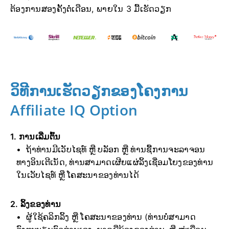
ຕ້ອງການສອງຄັ້ງຕໍ່ເດືອນ, ພາຍໃນ 3 ມື້ເຮັດວຽກ
ວິທີການເຮັດວຽກຂອງໂຄງການ
Affiliate IQ Option
1. ການເລີ່ມຕົ້ນ
ຖ້າທ່ານມີເວັບໄຊທ໌ ຫຼື ບລັອກ ຫຼື ທ່ານຊື້ການຈະລາຈອນ
ທາງອິນເຕີເນັດ, ທ່ານສາມາດເຜີຍແຜ່ລິ້ງເຊື່ອມໂຍງຂອງທ່ານ
ໃນເວັບໄຊທ໌ ຫຼື ໂຄສະນາຂອງທ່ານໄດ້
2. ລິ້ງຂອງທ່ານ
ຜູ້ໃຊ້ຄລິກລິ້ງ ຫຼື ໂຄສະນາຂອງທ່ານ (ທ່ານບໍ່ສາມາດ