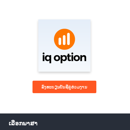
ລົງທະບຽນບັນຊີຄູ່ຮ່ວມງານ
ເລືອກພາສາ