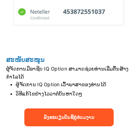
ສະໜັບສະໜູນ
ຜູ້ຈັດການມືອາຊີບ IQ Option ສາມາດຊ່ວຍທ່ານເລີ່ມຕົ້ນສ້າງ
ກຳໄລໄດ້
ຜູ້ຈັດການ IQ Option ເວົ້າພາສາຂອງທ່ານໄດ້
ວິທີແກ້ໄຂຢ່າງໄວວາຕໍ່ບັນຫາໃດໆ
ລົງທະບຽນບັນຊີຄູ່ຮ່ວມງານ