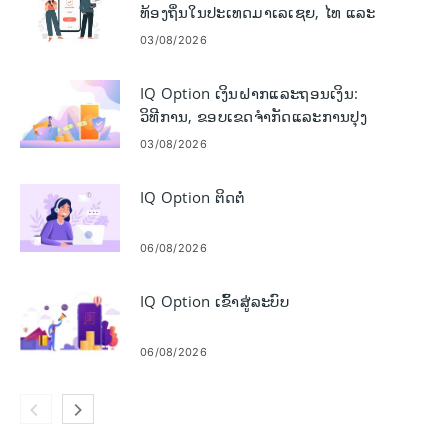
ທ້ອງຖິ່ນໃນປະເທດມາເລເຊຍ, ໄທ ແລະ
ລາວ
03/08/2026
IQ Option ເງິນຝາກແລະຖອນເງິນ:
ວິທີການ, ຂອບເຂດຈໍາກັດແລະການປຸງ
ແຕ່ງ
03/08/2026
IQ Option ຕິດຕໍ່
06/08/2026
IQ Option ເຂົ້າສູ່ລະບົບ
06/08/2026