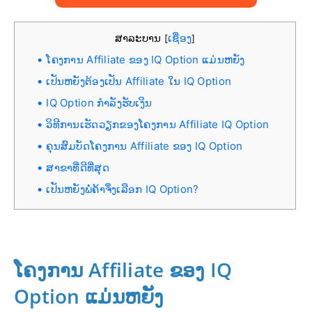
ສາລະບານ
ເຊື່ອງ
[
]
ໂຄງການ Affiliate ຂອງ IQ Option ແມ່ນຫຍັງ
ເປັນຫຍັງຕ້ອງເປັນ Affiliate ໃນ IQ Option
IQ Option ກຳລັງຮັບເງິນ
ວິທີການເຮັດວຽກຂອງໂຄງການ Affiliate IQ Option
ຄຸນສົມບັດໂຄງການ Affiliate ຂອງ IQ Option
ສາຂາທີ່ດີທີ່ສຸດ
ເປັນຫຍັງພໍ່ຄ້າຈຶ່ງເລືອກ IQ Option?
ໂຄງການ Affiliate ຂອງ IQ
Option ແມ່ນຫຍັງ