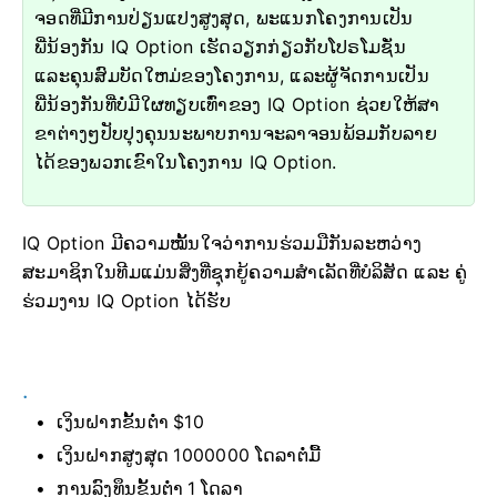
ຈອດທີ່ມີການປ່ຽນແປງສູງສຸດ, ພະແນກໂຄງການເປັນ
ພີ່ນ້ອງກັນ IQ Option ເຮັດວຽກກ່ຽວກັບໂປຣໂມຊັ່ນ
ແລະຄຸນສົມບັດໃຫມ່ຂອງໂຄງການ, ແລະຜູ້ຈັດການເປັນ
ພີ່ນ້ອງກັນທີ່ບໍ່ມີໃຜທຽບເທົ່າຂອງ IQ Option ຊ່ວຍໃຫ້ສາ
ຂາຕ່າງໆປັບປຸງຄຸນນະພາບການຈະລາຈອນພ້ອມກັບລາຍ
ໄດ້ຂອງພວກເຂົາໃນໂຄງການ IQ Option.
IQ Option ມີຄວາມໝັ້ນໃຈວ່າການຮ່ວມມືກັນລະຫວ່າງ
ສະມາຊິກໃນທີມແມ່ນສິ່ງທີ່ຊຸກຍູ້ຄວາມສຳເລັດທີ່ບໍລິສັດ ແລະ ຄູ່
ຮ່ວມງານ IQ Option ໄດ້ຮັບ
.
ເງິນຝາກຂັ້ນຕ່ຳ $10
ເງິນຝາກສູງສຸດ 1000000 ໂດລາຕໍ່ມື້
ການລົງທຶນຂັ້ນຕ່ຳ 1 ໂດລາ