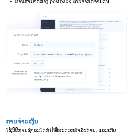
ທ່ານສາມາດສ້າງ postback ໄດ້ບໍ່ຈຳກັດຈຳນວນ
ການຈ່າຍເງິນ
ໃຊ້ວິທີການຊໍາລະໃດກໍໄດ້ທີ່ສະດວກສໍາລັບທ່ານ, ແລະເກັບ