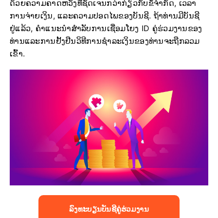
ດ້ວຍຄວາມຄາດຫວັງທີ່ຊັດເຈນກວ່າກ່ຽວກັບຂໍ້ຈໍາກັດ, ເວລາ
ການຈ່າຍເງິນ, ແລະຄວາມປອດໄພຂອງບັນຊີ. ຖ້າທ່ານມີບັນຊີ
ຢູ່ແລ້ວ, ຄໍາແນະນໍາສໍາລັບການເຊື່ອມໂຍງ ID ຄູ່ຮ່ວມງານຂອງ
ທ່ານແລະການຢັ້ງຢືນວິທີການຊໍາລະເງິນຂອງທ່ານຈະຖືກລວມ
ເຂົ້າ.
ລົງທະບຽນບັນຊີຄູ່ຮ່ວມງານ