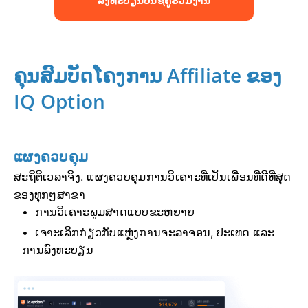
ລົງທະບຽນບັນຊີຄູ່ຮ່ວມງານ
ຄຸນສົມບັດໂຄງການ Affiliate ຂອງ
IQ Option
ແຜງຄວບຄຸມ
ສະຖິຕິເວລາຈິງ. ແຜງຄວບຄຸມການວິເຄາະທີ່ເປັນເພື່ອນທີ່ດີທີ່ສຸດ
ຂອງທຸກໆສາຂາ
ການວິເຄາະພູມສາດແບບຂະຫຍາຍ
ເຈາະເລິກກ່ຽວກັບແຫຼ່ງການຈະລາຈອນ, ປະເທດ ແລະ
ການລົງທະບຽນ